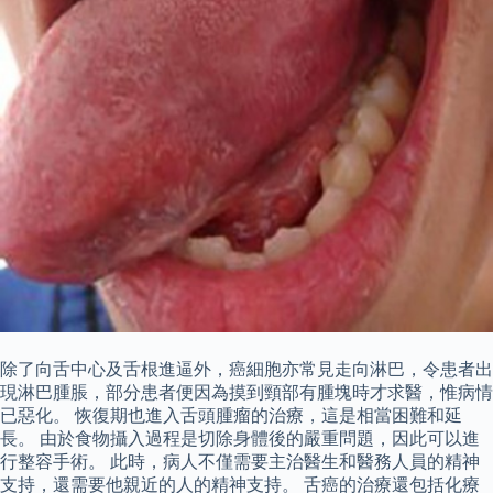
除了向舌中心及舌根進逼外，癌細胞亦常見走向淋巴，令患者出
現淋巴腫脹，部分患者便因為摸到頸部有腫塊時才求醫，惟病情
已惡化。 恢復期也進入舌頭腫瘤的治療，這是相當困難和延
長。 由於食物攝入過程是切除身體後的嚴重問題，因此可以進
行整容手術。 此時，病人不僅需要主治醫生和醫務人員的精神
支持，還需要他親近的人的精神支持。 舌癌的治療還包括化療