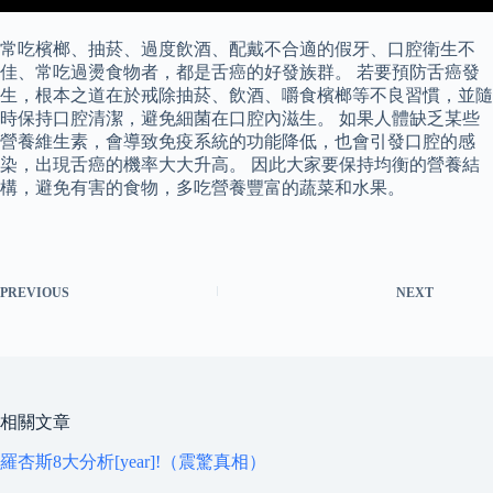
常吃檳榔、抽菸、過度飲酒、配戴不合適的假牙、口腔衛生不
佳、常吃過燙食物者，都是舌癌的好發族群。 若要預防舌癌發
生，根本之道在於戒除抽菸、飲酒、嚼食檳榔等不良習慣，並隨
時保持口腔清潔，避免細菌在口腔內滋生。 如果人體缺乏某些
營養維生素，會導致免疫系統的功能降低，也會引發口腔的感
染，出現舌癌的機率大大升高。 因此大家要保持均衡的營養結
構，避免有害的食物，多吃營養豐富的蔬菜和水果。
PREVIOUS
NEXT
相關文章
羅杏斯8大分析[year]!（震驚真相）