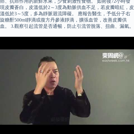
癌、抗癌作用的新鮮水果，少食刺激性食物。 如術後72小時發
現皮瓣蒼白，皮溫低於2～3度為動脈供血不足，若皮瓣暗紅，皮
溫低於3～5度，多為靜脈迴流障礙。 應報告醫生，予低分子右
旋糖酐500ml靜滴或復方丹參液靜滴，擴張血管，改善皮瓣供
血。 3.觀察引起流管是否通暢，防止引流管脫落、扭曲、漏氣。