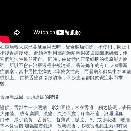
在腫瘤較大或已蔓延至淋巴時，配合腫瘤切除手術使用，防止手
術後舌癌復發。 此治療利用高能游離輻射破壞癌細胞組織，使
它們無法生長並死亡。 同時，由於體內正常細胞的復原能力較
強，所以不會在治療過程中被消滅。 香港每年約有1、200宗新
症個案，當中男性患病的比率較女性高，而發病年齡集中在60歲
或以上。 由於舌癌會引致潰瘍，不少患者都能察覺症狀而求
醫。
舌頭癌成因: 舌頭癌症的階段
證候：舌部生一小硬結，形如豆粒，常在舌邊，觸之較硬，或長
大如菌。 或有糜爛、潰瘍，久治不愈，疼痛不適，涎唾腥臭，
口乾，尿少色黃，舌質紅，苔薄黃，脈弦。 5、戒除吸煙、嗜酒
等不良習慣,加強體質鍛煉，改善營養，多吃富含維生素和有防