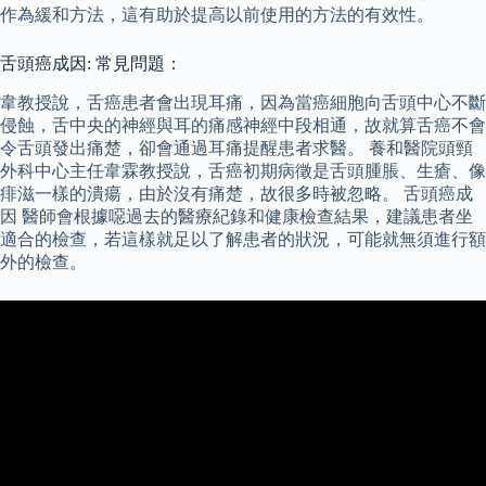
作為緩和方法，這有助於提高以前使用的方法的有效性。
舌頭癌成因: 常見問題：
韋教授說，舌癌患者會出現耳痛，因為當癌細胞向舌頭中心不斷
侵蝕，舌中央的神經與耳的痛感神經中段相通，故就算舌癌不會
令舌頭發出痛楚，卻會通過耳痛提醒患者求醫。 養和醫院頭頸
外科中心主任韋霖教授說，舌癌初期病徵是舌頭腫脹、生瘡、像
痱滋一樣的潰瘍，由於沒有痛楚，故很多時被忽略。 舌頭癌成
因 醫師會根據噁過去的醫療紀錄和健康檢查結果，建議患者坐
適合的檢查，若這樣就足以了解患者的狀況，可能就無須進行額
外的檢查。