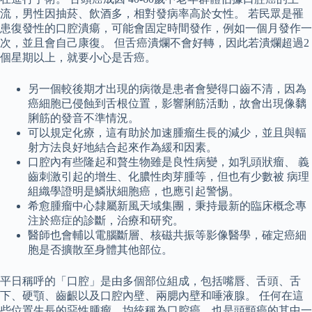
流，男性因抽菸、飲酒多，相對發病率高於女性。 若民眾是罹
患復發性的口腔潰瘍，可能會固定時間發作，例如一個月發作一
次，並且會自己康復。 但舌癌潰爛不會好轉，因此若潰爛超過2
個星期以上，就要小心是舌癌。
另一個較後期才出現的病徵是患者會變得口齒不清，因為
癌細胞已侵蝕到舌根位置，影響脷筋活動，故會出現像黐
脷筋的發音不準情況。
可以規定化療，這有助於加速腫瘤生長的減少，並且與輻
射方法良好地結合起來作為緩和因素。
口腔內有些隆起和贅生物雖是良性病變，如乳頭狀瘤、 義
齒刺激引起的增生、化膿性肉芽腫等，但也有少數被 病理
組織學證明是鱗狀細胞癌，也應引起警惕。
希愈腫瘤中心隸屬新風天域集團，秉持最新的臨床概念專
注於癌症的診斷，治療和研究。
醫師也會輔以電腦斷層、核磁共振等影像醫學，確定癌細
胞是否擴散至身體其他部位。
平日稱呼的「口腔」是由多個部位組成，包括嘴唇、舌頭、舌
下、硬顎、齒齦以及口腔內壁、兩腮內壁和唾液腺。 任何在這
些位置生長的惡性腫瘤，均統稱為口腔癌，也是頭頸癌的其中一