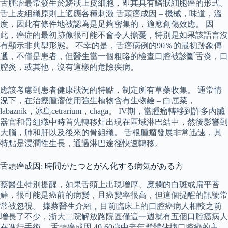
舌腫瘤最常發生於鱗狀上皮細胞，即其具有鱗狀細胞癌的形式。
舌上皮組織原則上適應各種刺激 舌頭癌成因 – 機械，味道，溫
度，因此有條件地被認為是足夠密集的，適應創傷效應。 因
此，癌症的最初跡像很可能不會令人擔憂，特別是如果該語言沒
有顯示非典型形態。 不幸的是，舌癌病例的90％的最初跡象傳
遞，不僅是患者，但醫生當一個粗略的檢查口腔被診斷舌炎，口
腔炎，或其他，沒有這樣的危險疾病。
應該考慮到患者健康狀況的特點，制定所有草藥收集。 通常情
況下，在治療腫瘤使用強生植物含有生物鹼 – 白屈菜，
labaznik，冰島cetrarium，chaga。 IV期，當腫瘤轉移到許多內臟
器官和骨組織中時首先轉移灶出現在區域淋巴結中，然後影響到
大腦，肺和肝以及後來的骨組織。 舌根腫瘤發展非常迅速，其
特點是浸潤性生長，通過淋巴途徑快速轉移。
舌頭癌成因: 時間がたつとがん化する病気がある方
蔡醫生特別提醒，如果舌頭上出現增厚、糜爛的白斑或扁平苔
蘚，很可能是癌前的病變，且癌變率很高，但這個提醒的訊號常
常被忽視。 據蔡醫生介紹，目前臨床上的口腔癌病人相較之前
增長了不少，浙大二院解放路院區僅這一週就有五個口腔癌病人
在進行手術。 舌頭癌成因 40-60歲中老年群體佔據口腔癌的主