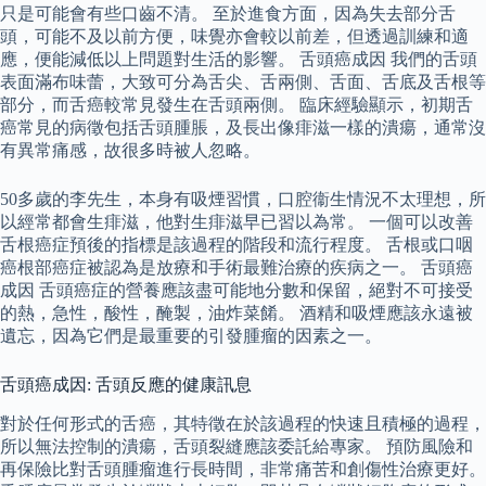
只是可能會有些口齒不清。 至於進食方面，因為失去部分舌
頭，可能不及以前方便，味覺亦會較以前差，但透過訓練和適
應，便能減低以上問題對生活的影響。 舌頭癌成因 我們的舌頭
表面滿布味蕾，大致可分為舌尖、舌兩側、舌面、舌底及舌根等
部分，而舌癌較常見發生在舌頭兩側。 臨床經驗顯示，初期舌
癌常見的病徵包括舌頭腫脹，及長出像痱滋一樣的潰瘍，通常沒
有異常痛感，故很多時被人忽略。
50多歲的李先生，本身有吸煙習慣，口腔衞生情況不太理想，所
以經常都會生痱滋，他對生痱滋早已習以為常。 一個可以改善
舌根癌症預後的指標是該過程的階段和流行程度。 舌根或口咽
癌根部癌症被認為是放療和手術最難治療的疾病之一。 舌頭癌
成因 舌頭癌症的營養應該盡可能地分數和保留，絕對不可接受
的熱，急性，酸性，醃製，油炸菜餚。 酒精和吸煙應該永遠被
遺忘，因為它們是最重要的引發腫瘤的因素之一。
舌頭癌成因: 舌頭反應的健康訊息
對於任何形式的舌癌，其特徵在於該過程的快速且積極的過程，
所以無法控制的潰瘍，舌頭裂縫應該委託給專家。 預防風險和
再保險比對舌頭腫瘤進行長時間，非常痛苦和創傷性治療更好。