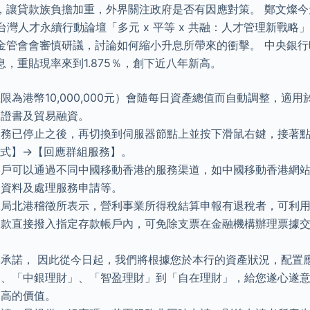
，讓貸款族負擔加重，外界關注政府是否有因應對策。 鄭文燦今天
Taiwan 台灣人才永續行動論壇「多元 x 平等 x 共融：人才管理新
金管會會審慎研議，討論如何縮小升息所帶來的衝擊。 中央銀
，重貼現率來到1.875％，創下近八年新高。
限為港幣10,000,000元）會隨每日資產總值而自動調整，適
保證書及貿易融資。
服務已停止之後，再切換到伺服器節點上並按下滑鼠右鍵，接著
程式】→【回應群組服務】。
戶可以通過不同中國移動香港的服務渠道，如中國移動香港網站及M
內資料及處理服務申請等。
稅局北港稽徵所表示，營利事業所得稅結算申報有退稅者，可利
稅款直接撥入指定存款帳戶內，可免除支票在金融機構辦理票據
承諾， 因此從今日起，我們將根據您於本行的資產狀況，配置
、「中銀理財」、「智盈理財」到「自在理財」，給您遂心遂意
更高的價值。