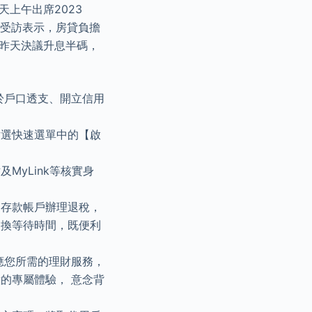
上午出席2023
戰略」受訪表示，房貸負擔
行昨天決議升息半碼，
用於戶口透支、開立信用
點選快速選單中的【啟
yLink等核實身
用存款帳戶辦理退稅，
交換等待時間，既便利
應您所需的理財服務，
的專屬體驗， 意念背