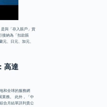
戶」是與「存入賬戶」貨
行接納為「扣款賬
西蘭元、日元、加元、
：高達
地和全球的服務網
展業務。 此外，「中
 綜合月結單詳列貴公