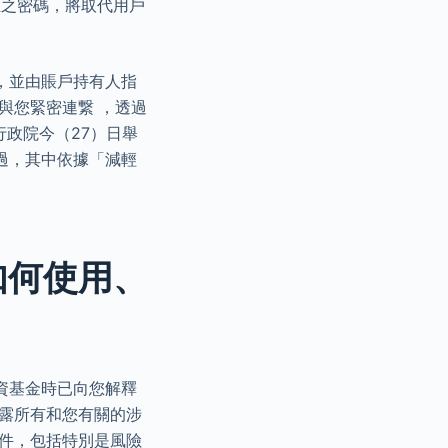
生之密碼，將取代用戶
，並由賬戶持有人指
與您緊密連繋 ，透過
行政院今（27）日舉
過，其中依據「減輕
：如何使用、
資基金時已向您解釋
披露所有和您有關的涉
文件，包括特別是風險