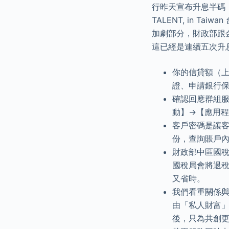
行昨天宣布升息半碼
TALENT, in 
加劇部分，財政部跟
這已經是連續五次升息
你的信貸額（上
證、申請銀行
確認回應群組
動】→【應用
客戶密碼是讓客
份，查詢賬戶
財政部中區國
國稅局會將退
又省時。
我們看重關係與
由「私人財富」
後，只為共創