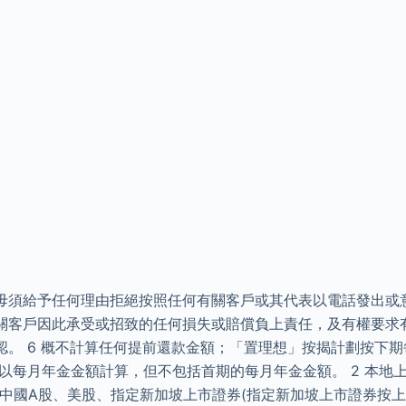
毋須給予任何理由拒絕按照任何有關客戶或其代表以電話發出或
關客戶因此承受或招致的任何損失或賠償負上責任，及有權要求
認。 6 概不計算任何提前還款金額；「置理想」按揭計劃按下
以每月年金金額計算，但不包括首期的每月年金金額。 2 本地
中國A股、美股、指定新加坡上市證券(指定新加坡上市證券按上