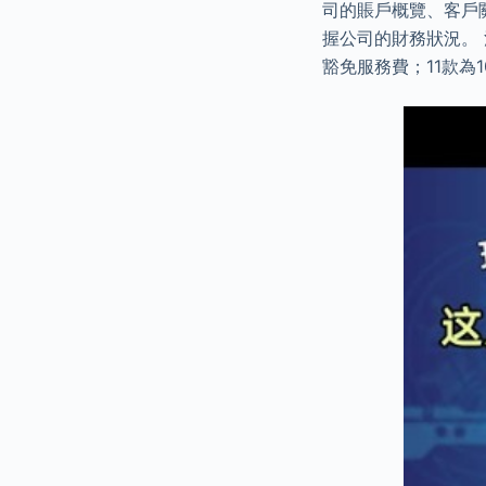
司的賬戶概覽、客戶
握公司的財務狀況。
豁免服務費；11款為1