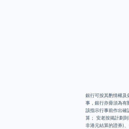
銀行可按其酌情權及
事，銀行亦毋須為有
該指示行事前作出確
算； 安老按揭計劃則
非港元結算的證券)、