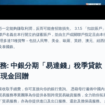
一定能夠賺取利潤，反而可能會招致損失。 3.1.5 「扣款賬
聯戶名義在本行開立的儲蓄賬戶，並由主戶或關聯戶指定且由本
處理多達11種貨幣－包括人民幣、美金、歐羅、英鎊、澳元、紐
及泰國銖。
務: 中銀分期「易達錢」稅季貸款
00現金回贈
策收取手續費，你可直接向你的銀行查詢。 憑藉母行遍佈中國內
貿易服務專業團隊為你提供各類跨境貿易融資服務，全力助你拓
「貿易服務」亦為你提供進口及出口服務、還款及擔保函服務。