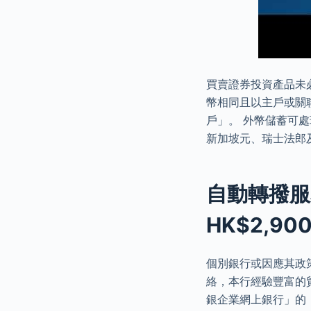
買賣證券投資產品未必
幣相同且以主戶或關
戶」。 外幣儲蓄可
新加坡元、瑞士法郎
自動轉撥服
HK$2,9
個別銀行或因應其政
絡，本行經驗豐富的
銀企業網上銀行」的