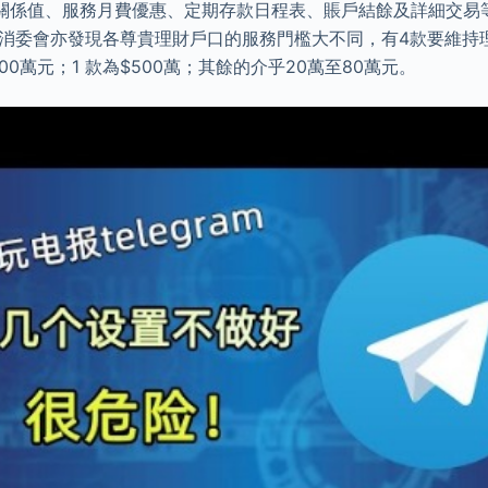
關係值、服務月費優惠、定期存款日程表、賬戶結餘及詳細交易
 消委會亦發現各尊貴理財戶口的服務門檻大不同，有4款要維持理
00萬元；1 款為$500萬；其餘的介乎20萬至80萬元。