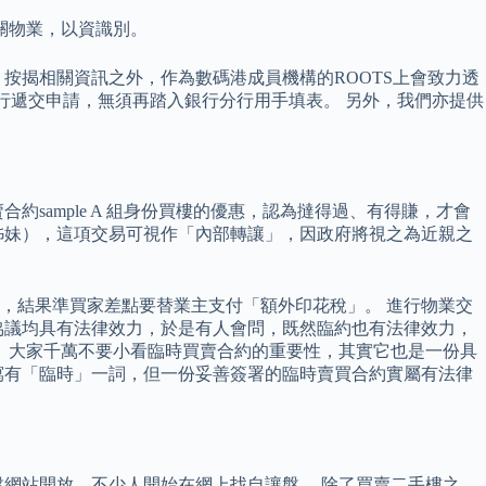
關物業，以資識別。
按揭相關資訊之外，作為數碼港成員機構的ROOTS上會致力透
行遞交申請，無須再踏入銀行分行用手填表。 另外，我們亦提供
sample A 組身份買樓的優惠，認為撻得過、有得賺，才會
弟姊妹），這項交易可視作「內部轉讓」，因政府將視之為近親之
，結果準買家差點要替業主支付「額外印花稅」。 進行物業交
協議均具有法律效力，於是有人會問，既然臨約也有法律效力，
 大家千萬不要小看臨時買賣合約的重要性，其實它也是一份具
寫有「臨時」一詞，但一份妥善簽署的臨時賣買合約實屬有法律
讓盤網站開放，不少人開始在網上找自讓盤。 除了買賣二手樓之