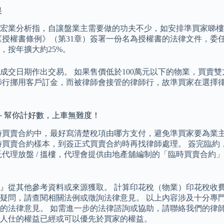
果
.張宏業分析指，自讓盤業主需要做的功夫不少，如安排準買家睇
《授權書條例》（第31章）簽署一份名為授權書的法律文件，委
，按年擴大約25%。
交日期作出交易。 如果售價低於100萬元以下的物業，買賣雙
師行挪用客戶訂金，而被律師會接管的律師行，故準買家在選擇律
一覽－幫你計好數，上車無難度！
時買賣合約中，最好寫清楚稅項由哪方支付，避免準買家要為業主
時買賣合約樣本，到簽正式買賣合約時再找律師處理。 簽完臨約
代理放盤 / 搵樓，代理會提供由地產舖編制的「臨時買賣合約
』從其他參考資料或來源獲取。 計算印花稅（物業）印花稅收
問，請查閱相關法例或徵詢法律意見。 以上內容涉及十分專門和複
的法律意見。 如需進一步的法律諮詢或協助，請聯絡我們的律師
人仕的權益已經或可以優先於買家的權益。