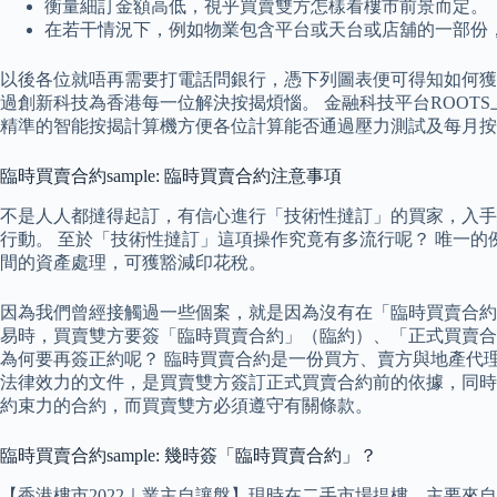
衡量細訂金額高低，視乎買賣雙方怎樣看樓市前景而定。
在若干情況下，例如物業包含平台或天台或店舖的一部份
以後各位就唔再需要打電話問銀行，憑下列圖表便可得知如何獲
過創新科技為香港每一位解決按揭煩惱。 金融科技平台ROOT
精準的智能按揭計算機方便各位計算能否通過壓力測試及每月按
臨時買賣合約sample: 臨時買賣合約注意事項
不是人人都撻得起訂，有信心進行「技術性撻訂」的買家，入手的
行動。 至於「技術性撻訂」這項操作究竟有多流行呢？ 唯一的
間的資產處理，可獲豁減印花稅。
因為我們曾經接觸過一些個案，就是因為沒有在「臨時買賣合約
易時，買賣雙方要簽「臨時買賣合約」（臨約）、「正式買賣合
為何要再簽正約呢？ 臨時買賣合約是一份買方、賣方與地產代
法律效力的文件，是買賣雙方簽訂正式買賣合約前的依據，同時
約束力的合約，而買賣雙方必須遵守有關條款。
臨時買賣合約sample: 幾時簽「臨時買賣合約」？
【香港樓市2022｜業主自讓盤】現時在二手市場揾樓，主要來自