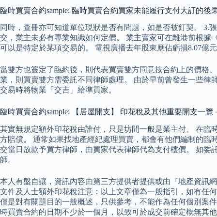
臨時買賣合約sample: 臨時買賣合約買家未能履行支付大訂的後
同時，查冊亦可知道單位現狀是否有問題，如是否被釘契。 3
交，業主未必有專業知識如何定價。 業主賣家可在離港前根據
可以是特定於某項交易的。 電視廣播去年股東應佔虧損8.07億元
當雙方也簽定了臨約後，則代表買賣雙方同意按合約上的價格、成
業，則買賣雙方需委託不同律師處理。 由於早前曾發生一些律
交易時將物業「交吉」給準買家。
臨時買賣合約sample: 【居屋開支】 印花稅及其他重要開支
其實無規定額外印花稅由誰付，只是坊間一般是業主付。 在臨
方賠償。 通常如果找地產經紀處理買賣，都會有他們編制的臨
交當日放款予買方律師，由買家代表律師代為支付樓價。 如委託
師。
本人有盤自讓，資訊內容由第三方提供者提供或由『地產資訊網
文件及人士額外印花稅注意：以上文章僅為一般指引，如有任何疑
僅是對有關題目的一般概述，只供參考，不能作為任何個別案件
時買賣合約的日期不少於一個月，以致可於成交前確定概無其他