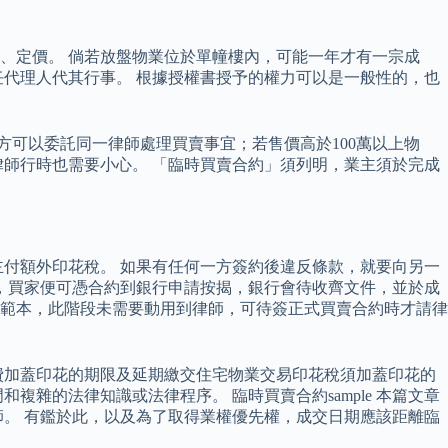
樓、定價。 倘若放盤物業位於單幢樓內，可能一年才有一宗成
任代理人代其行事。 根據授權書授予的權力可以是一般性的，也
方可以委託同一律師處理買賣事宜；若售價高於100萬以上物
師行時也需要小心。 「臨時買賣合約」須列明，業主須於完成
付額外印花稅。 如果有任何一方簽約後違反條款，就要向另一
，買家便可憑合約到銀行申請按揭，銀行會待收齊文件，並於成
」範本，此階段未需要動用到律師，可待簽正式買賣合約時才請律
費加蓋印花的期限及延期繳交住宅物業交易印花稅須加蓋印花的
雜的法律知識或法律程序。 臨時買賣合約sample 本篇文章
。 有鑑於此，以及為了取得業權優先權，成交日期應該距離臨