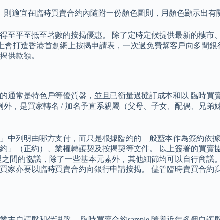
，則適宜在臨時買賣合約內隨附一份顏色圖則，用顏色顯示出有
得至平至抵至著數的按揭優惠。 除了定時定候提供最新的樓市、
S上會打造香港首創網上按揭申請表，一次過免費幫客戶向多間銀
揭供款額。
通常是特色戶等優質盤，並且已衡量過撻訂成本和以 臨時買賣合約
例外，是買家轉名 / 加名予直系親屬（父母、子女、配偶、兄
」中列明由哪方支付，而只是根據臨約的一般藍本作為簽約依據
約」（正約）、業權轉讓契及按揭契等文件。 以上簽署的買賣
理之間的協議，除了一些基本元素外，其他細節均可以自行商議。
買家亦要以臨時買賣合約向銀行申請按揭。 儘管臨時賣買合約
業主自讓盤和代理盤。 臨時買賣合約sample 隨着近年多個自