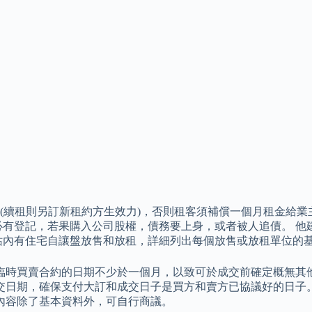
租則另訂新租約方生效力)，否則租客須補償一個月租金給業主。 
必有登記，若果購入公司股權，債務要上身，或者被人追債。 他
站內有住宅自讓盤放售和放租，詳細列出每個放售或放租單位的
臨時買賣合約的日期不少於一個月，以致可於成交前確定概無其
交日期，確保支付大訂和成交日子是買方和賣方已協議好的日子
內容除了基本資料外，可自行商議。