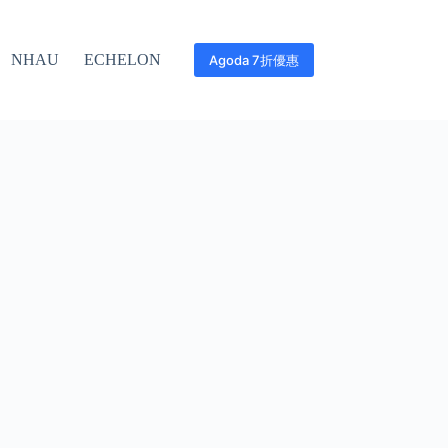
NHAU
ECHELON
Agoda 7折優惠