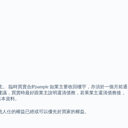
臨時買賣合約sample 如業主要收回樓宇，亦須於一個月前通
建議，買賣時最好跟業主說明還清債務，若果業主還清債務後，
基本資料。
他人仕的權益已經或可以優先於買家的權益。
。