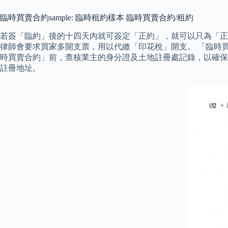
臨時買賣合約sample: 臨時租約樣本 臨時買賣合約/租約
若簽「臨約」後的十四天內就可簽定「正約」，就可以只為「正
律師會要求買家多開支票，用以代繳「印花稅」開支。 「臨時
時買賣合約」前，查核業主的身分證及土地註冊處記錄，以確保
註冊地址。