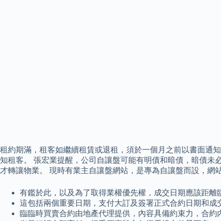
租約期滿，租客如繼續租賃或退租，須於一個月之前以書面通知(續
知租客。 張宏業提醒，公司自讓盤可能有明債和暗債，暗債未
才轉讓物業。 現時有業主自讓盤網站，是專為自讓盤而設，網
有鑑於此，以及為了取得業權優先權，成交日期應該距離
這包括兩個重要日期，支付大訂及簽署正式合約日期和成
臨臨時買賣合約由地產代理提供，內容具備約束力，合約