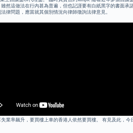
 雖然這做法在行內甚為普遍，但也記謹要有白紙黑字的書面承諾
別法律問題，應當就其個別情況向律師徵詢法律意見。
業率飆升，要買樓上車的香港人依然要買樓。 有見及此，今日 RO