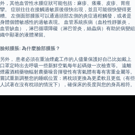
外，其他血管性水腫症狀可能包括：麻疹、瘙癢、皮疹、胃痙
攣。 症狀往往在接觸過敏原後很快出現，並且可能很快變得更
糟。 左側面部腫脹可以通過頭部左側的炎症過程觸發，或者是
身體個體敏感性的過敏表現。 血管系統疾病（血栓性靜脈炎，
血管缺血），淋巴循環障礙（淋巴管炎，絲蟲病）有助於病變組
織中顯著的液體瀦留。
臉頰腫脹: 為什麼臉部腫脹？
另外， 患者必須在重油煙處工作的人儘量保護好自己比如戴上
口罩定時出去呼吸一些新鮮空氣每年起碼做一次檢查等。 遠離
煙霧酒精藥物輻射農藥噪音揮發性有害氣體有毒有害重金屬等。
嘗試重新調整您的睡眠位置：將枕頭更換為更柔軟且更低（有些
人試著在沒有枕頭的情況下），確保床的長度與您的身高相符。