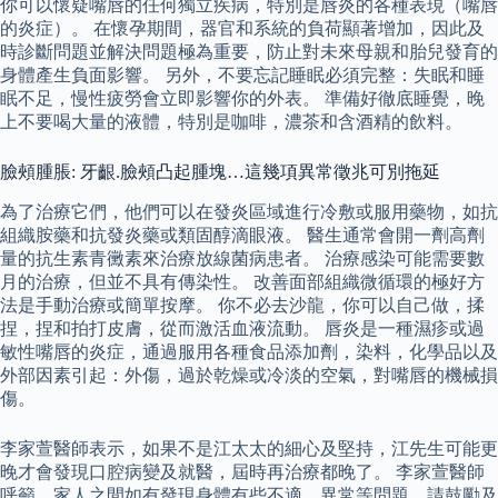
你可以懷疑嘴唇的任何獨立疾病，特別是唇炎的各種表現（嘴唇
的炎症）。 在懷孕期間，器官和系統的負荷顯著增加，因此及
時診斷問題並解決問題極為重要，防止對未來母親和胎兒發育的
身體產生負面影響。 另外，不要忘記睡眠必須完整：失眠和睡
眠不足，慢性疲勞會立即影響你的外表。 準備好徹底睡覺，晚
上不要喝大量的液體，特別是咖啡，濃茶和含酒精的飲料。
臉頰腫脹: 牙齦.臉頰凸起腫塊…這幾項異常徵兆可別拖延
為了治療它們，他們可以在發炎區域進行冷敷或服用藥物，如抗
組織胺藥和抗發炎藥或類固醇滴眼液。 醫生通常會開一劑高劑
量的抗生素青黴素來治療放線菌病患者。 治療感染可能需要數
月的治療，但並不具有傳染性。 改善面部組織微循環的極好方
法是手動治療或簡單按摩。 你不必去沙龍，你可以自己做，揉
捏，捏和拍打皮膚，從而激活血液流動。 唇炎是一種濕疹或過
敏性嘴唇的炎症，通過服用各種食品添加劑，染料，化學品以及
外部因素引起：外傷，過於乾燥或冷淡的空氣，對嘴唇的機械損
傷。
李家萱醫師表示，如果不是江太太的細心及堅持，江先生可能更
晚才會發現口腔病變及就醫，屆時再治療都晚了。 李家萱醫師
呼籲，家人之間如有發現身體有些不適、異常等問題，請鼓勵及