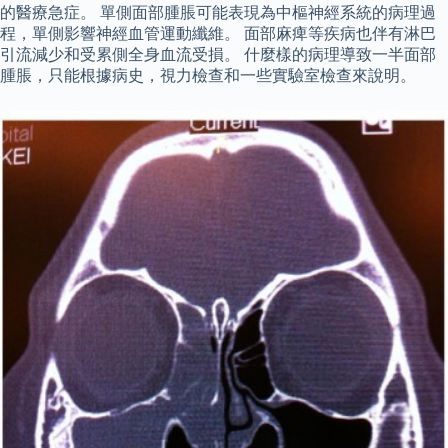
的醫療急症。 單側面部腫脹可能表現為中樞神經系統的病理過
程，單側影響神經血管運動纖維。 面部麻痺等疾病也伴有淋巴
引流減少和受累側全身血流受損。 什麼樣的病理導致一半面部
腫脹，只能根據病史，視力檢查和一些實驗室檢查來說明。