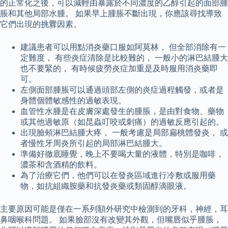
的正常化之後，可以減輕由暴露於不同濃度的乙醇引起的面部腫
脹和其他局部水腫。 如果早上腫脹不斷出現，你應該尋找導致
它們出現的挑釁因素。
建議患者可以用點消炎藥口服如阿莫林， 但全部消除有一
定難度， 有些炎症清除是比較難的， 一般小的淋巴結腫大
也不要緊的， 有時候疲勞炎症加重是及時服用消炎藥即
可。
左側面部腫脹可以通過頭部左側的炎症過程觸發，或者是
身體個體敏感性的過敏表現。
血管性水腫是在皮膚深處發生的腫脹，是由對食物、藥物
或其他過敏原（如昆蟲叮咬或刺痛）的過敏反應引起的。
出現臉頰淋巴結腫大疼， 一般考慮是局部扁桃體發炎， 或
者慢性牙周炎所引起的局部淋巴結腫大。
準備好徹底睡覺，晚上不要喝大量的液體，特別是咖啡，
濃茶和含酒精的飲料。
為了治療它們，他們可以在發炎區域進行冷敷或服用藥
物，如抗組織胺藥和抗發炎藥或類固醇滴眼液。
主要原因可能是僅在一系列額外研究中檢測到的牙科，神經，耳
鼻咽喉科問題。 如果臉部沒有改變其外觀，但嘴唇似乎腫脹，