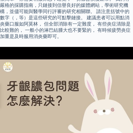
嚴格的採購指南，只鏈接到信譽良好的媒體網站，學術研究機
構，並儘可能與醫學同行評審的研究相關聯。 請注意括號中的
數字（，等）是這些研究的可點擊鏈接。 建議患者可以用點消
炎藥口服如阿莫林， 但全部消除有一定難度， 有些炎症清除是
比較難的， 一般小的淋巴結腫大也不要緊的， 有時候疲勞炎症
加重是及時服用消炎藥即可。