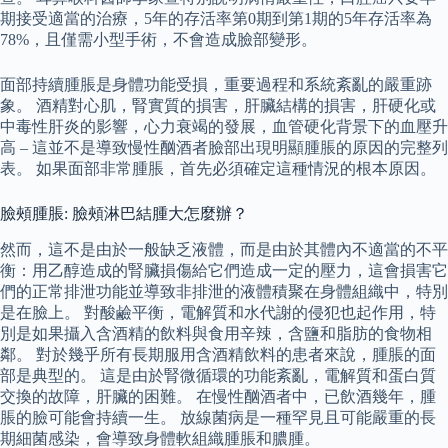
期接受適當的治療，5年的存活率第0期到第1期的5年存活率為
78%，且僅需小型手術，不會造成臉部變形。
面部持續腫脹是身體功能受損，重要過程和系統紊亂的嚴重跡
象。 酒精對心肌，腎實質的損害，肝臟結構的損害，肝硬化或
中毒性肝炎的影響，心力衰竭的發展，血管硬化背景下的血壓升
高 – 這並不是導致慢性酗酒者臉部出現明顯腫脹的原因的完整列
表。 如果面部非常腫脹，首先必須確定這種情況的根本原因。
臉頰腫脹: 臉頰淋巴結腫大怎麼辦？
然而，這不是由於一般缺乏液體，而是由於其體內不適當的不平
衡：用乙醇造成的腎臟損傷給它們造成一定的壓力，這會損害它
們的正常排泄功能並導致非排泄的液體積聚在身體組織中，特別
是在臉上。 對酸鹼平衡，電解質和水代謝的侵犯也起作用，特
別是如果攝入含酒精的飲料與食用辛辣，含鹽和脂肪的食物相
鄰。 對於幾乎所有長期服用含酒精飲料的患者來說，腫脹的面
部是典型的。 這是由於腎微循環的功能紊亂，電解質和蛋白質
交換的故障，肝臟的困難。 在慢性酗酒者中，已飲酒幾年，腫
脹的臉可能會持續一生。 放線菌病是一種罕見且可能嚴重的長
期細菌感染，會導致身體軟組織腫脹和膿腫。