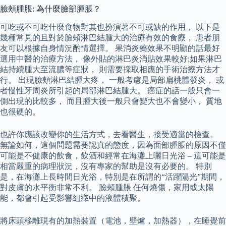
臉頰腫脹: 為什麼臉部腫脹？
可吃或不可吃什麼食物對其也扮演著不可或缺的作用， 以下是
幾種常見的且對於臉頰淋巴結腫大的治療有效的食療， 患者朋
友可以根據自身情況酌情選擇。 果消炎藥效果不明顯的話最好
選用中醫的治療方法， 像外貼的淋巴炎消貼效果較好;如果淋巴
結持續腫大至流膿等症狀， 則需要採取相應的手術治療方法才
行。 出現臉頰淋巴結腫大疼， 一般考慮是局部扁桃體發炎， 或
者慢性牙周炎所引起的局部淋巴結腫大。 癌症的話一般只會一
側出現的比較多， 而且腫大後一般只會變大也不會變小， 質地
也很硬的。
也許你應該改變你的生活方式，去看醫生，接受適當的檢查。
無論如何，這個問題需要認真的態度，因為面部腫脹的原因不僅
可能是不健康的飲食，飲酒和經常在海灘上曬日光浴 – 這可能是
相當嚴重的病理狀況，沒有專家的幫助是沒有必要的。 特別
是，在海灘上長時間日光浴，特別是在所謂的“活躍陽光”期間，
對皮膚的水平衡非常不利。 臉頰腫脹 任何燒傷，家用或太陽
能，都會引起受影響組織中的液體積聚。
將床頭移離現有的加熱裝置（電池，壁爐，加熱器），在睡覺前