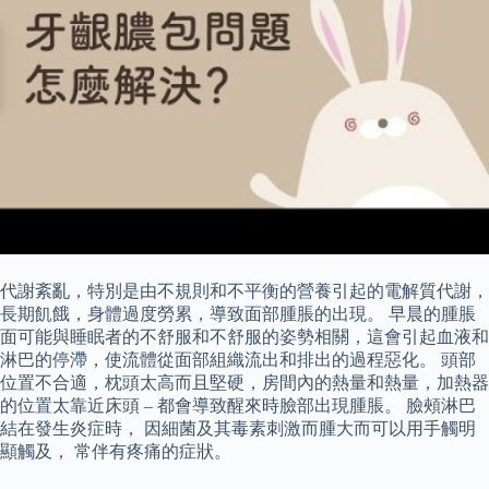
代謝紊亂，特別是由不規則和不平衡的營養引起的電解質代謝，
長期飢餓，身體過度勞累，導致面部腫脹的出現。 早晨的腫脹
面可能與睡眠者的不舒服和不舒服的姿勢相關，這會引起血液和
淋巴的停滯，使流體從面部組織流出和排出的過程惡化。 頭部
位置不合適，枕頭太高而且堅硬，房間內的熱量和熱量，加熱器
的位置太靠近床頭 – 都會導致醒來時臉部出現腫脹。 臉頰淋巴
結在發生炎症時， 因細菌及其毒素刺激而腫大而可以用手觸明
顯觸及， 常伴有疼痛的症狀。