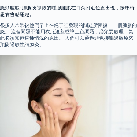
臉頰腫脹: 腮腺炎導致的唾腺腫脹在耳朵附近位置出現，按壓時
患者會感痛楚。
很多人常常被他們早上在鏡子裡發現的問題所困擾 – 一個腫脹的
臉。 這個問題不能用衣服遮蓋或塗上色調霜，必須要處理，為
此必須知道這種情況的原因。 人們可以通過避免接觸過敏原來
預防過敏性結膜炎。