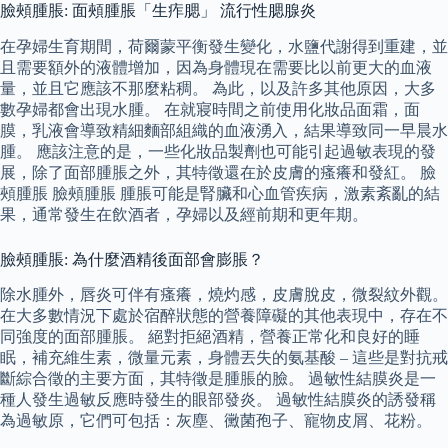
臉頰腫脹: 面頰腫脹「生痄腮」 流行性腮腺炎
在孕婦生育期間，荷爾蒙平衡發生變化，水鹽代謝得到重建，並
且需要額外的液體增加，因為身體現在需要比以前更大的血液
量，並且它應該不那麼粘稠。 為此，以及許多其他原因，大多
數孕婦都會出現水腫。 在就寢時間之前使用化妝品面霜，面
膜，乳液會導致精細麵部組織的血液湧入，結果導致同一早晨水
腫。 應該注意的是，一些化妝品製劑也可能引起過敏表現的發
展，除了面部腫脹之外，其特徵還在於皮膚的瘙癢和發紅。 臉
頰腫脹 臉頰腫脹 腫脹可能是腎臟和心血管疾病，激素紊亂的結
果，通常發生在飲酒者，孕婦以及經前期和更年期。
臉頰腫脹: 為什麼酒精後面部會膨脹？
除水腫外，唇炎可伴有瘙癢，燒灼感，皮膚脫皮，微裂紋外觀。
在大多數情況下處於宿醉狀態的營養障礙的其他表現中，存在不
同強度的面部腫脹。 絕對拒絕酒精，營養正常化和良好的睡
眠，補充維生素，微量元素，身體丟失的氨基酸 – 這些是對抗戒
斷綜合徵的主要方面，其特徵是腫脹的臉。 過敏性結膜炎是一
種人發生過敏反應時發生的眼部發炎。 過敏性結膜炎的誘發稱
為過敏原，它們可包括：灰塵、黴菌孢子、寵物皮屑、花粉。