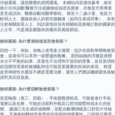
仔細通風，讓您睡覺的房間通風。 本網站內容僅供參考，絕非
推介任何診斷/醫療方法或藥物或保證其療效，亦無意代替專業
意見或諮詢、醫療診斷或醫學療程。 兩至十二歲小童、免疫力
較弱人士、腮腺炎病人的密切接觸者（如同住者或同事）、未有
注射相關疫苗人士、到訪當地但沒有相關疫苗接種計劃的國家的
人士等，均是感染腮腺炎病毒的高風險群組。
臉頰腫脹: 為什麼酒精後面部會膨脹？
回想一下，例如，你晚上使用多少液體：也許你喜歡舉辦晚會茶
會，或者你可以享用一頓豐盛的晚餐。 面部組織的浮腫是身體
水分不平衡的結果，其發生不合理和不規則的營養，並且當消耗
的流體排泄過程被擾亂時也可能是更嚴重的疾病的表現。 輕度
血管神經性水腫並不總是需要治療，儘管人們應該繼續避免過敏
原對其症狀負責。
臉頰腫脹: 為什麼宿醉臉會膨脹？
若是晚期（第三、四期），手術困難度較高、可能會進行手術、
電療以及化療，可能必須面對外觀及口腔功能暫時或永久的改
變。 建議江先生戒菸戒檳榔，並配合斷層掃瞄及口腔切片等檢
查。 耳鼻喉科醫師李家萱特別說明病情嚴重性，口腔癌只要早