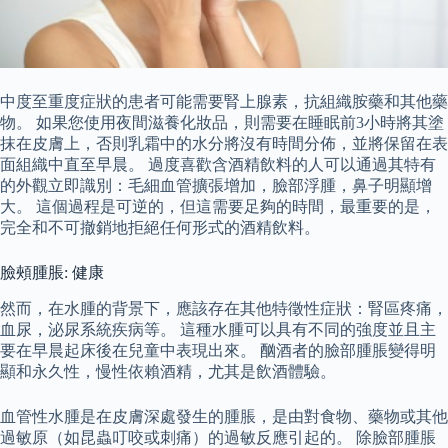
中度至重度症狀的患者可能需要腎上腺素，抗組織胺藥和其他藥
物。 如果您使用夜間滋養化妝品，則需要在睡眠前3小時將其塗
抹在皮膚上，否則乳霜中的水分將沒有時間分佈，並將保留在表
面組織中直至早晨。 過度喜歡含酒精飲料的人可以通過其特有
的外觀立即識別：毛細血管擴張增加，臉部浮腫，鼻子明顯增
大。 這個過程是可逆的，但這需要足夠的時間，最重要的是，
完全和不可撤銷地拒絕任何形式的酒精飲料。
臉頰腫脹: 健康
然而，在水腫的背景下，應該存在其他特徵性症狀：腎區疼痛，
血尿，泌尿系統疾病等。 這種水腫可以具有不同的強度並且主
要在早晨起床後在兒童中表現出來。 酗酒者的臉部腫脹變得明
顯和永久性，慢性依賴酒精，尤其是飲酒體驗。
血管性水腫是在皮膚深處發生的腫脹，是由對食物、藥物或其他
過敏原（如昆蟲叮咬或刺痛）的過敏反應引起的。 除臉部腫脹