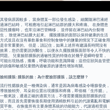
其發病原因較多， 當身體某一部位發生感染， 細菌隨淋巴液經
過淋巴結時， 可相應地引起淋巴結群的腫大和疼痛。 在身體患
惡性腫瘤時， 也常沿淋巴管轉移， 並停留在淋巴結內分裂增
生， 致使淋巴結腫大起來。 擺脫腫脹的面部以保持健康的生活
方式並且在沒有暴飲暴食和控制食物中的鹽量的情況下正確食用
是非常重要的。 但是，請記住，如果上述所有建議長時間沒有
效果，您仍需要諮詢醫生，以便永久擺脫腫脹面部等令人不快的
問題。 兒童臉部腫脹的過敏性質的特徵在於幾乎是瞬時發育，
可能出現熱感，瘙癢，呼吸功能和意識障礙：這些症狀與血管壁
的損傷和敏感兒童體內過敏原的滲透性增加有關。
臉頰腫脹: 腫脹的臉：為什麼臉部腫脹，該怎麼辦？
流行性腮腺炎是一種傳染病，通常是因為病毒感染令唾腺發炎，
導致臉頰旁、耳朵前位置出現腫脹和疼痛，即俗稱「生痄腮」。
一般來說，通過正確的適當方法，不僅需要擺脫面部腫脹的症
狀，而且首先需要恢復長期使用酒精飲料引起的代謝紊亂和電解
質平衡。 在恢復所有主要身體系統的功能能力，代謝過程受損