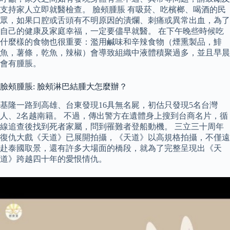
支持家人立即就醫檢查。 臉頰腫脹 有吸菸、吃檳榔、喝酒的民
眾，如果口腔或舌頭有不明原因的潰爛、刺痛或異常出血，為了
自己的健康及家庭幸福，一定要儘早就醫。 在下午晚些時候吃
什麼樣的食物也很重要：濫用鹹味和辛辣食物（煙熏製品，鯡
魚，薯條，乾魚，辣椒）會導致組織中液體積聚過多，並且早晨
會有腫脹。
臉頰腫脹: 臉頰淋巴結腫大怎麼辦？
基隆一路到高雄、台東發現16具無名屍，初估只發現5名台灣
人、2名越南籍。 不過，傳出警方在遺體身上搜到台商名片，循
線追查後找到死者家屬，問到罹難者登船動機。 三立三十周年
復仇大戲《天道》已展開拍攝，《天道》以高規格拍攝，不僅遠
赴泰國取景，還有許多大場面的橋段，就為了完整呈現出《天
道》跨越四十年的愛恨情仇。