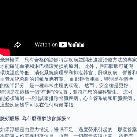
毫無疑問，只有合格的診斷特定疾病並開出適當治療方法的專家
才能確認血液和淋巴循環受損的原因。 此外，唇部腫脹可能與
環境溫度降低，消化系統病理學和排泄器官，肝臟疾病，營養和
血管系統紊亂的超敏反應有關。 面部輕微腫脹，特別是在懷孕
的後半部分，是一種非常生理的狀況。 然而，安全總是更好，
特別是在這樣一個“有趣”的位置，並諮詢您的婦科醫生。 您可
能必須通過一些測試來排除腎臟疾病，心血管系統和肝臟疾病，
這些疾病幾乎可以在任何時候開始。
臉頰腫脹: 為什麼宿醉臉會膨脹？
如果浮腫是由壓力情況，睡眠不足，過度勞累引起的，那麼答案
很簡單 – 你需要稍微休息，睡覺，一切都會恢復正常。 我們有