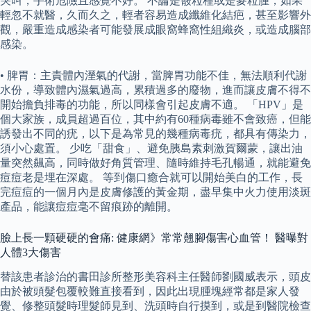
哭叫，手術危險且感覺不好。 不論是霰粒種或是麥粒腫，如果
輕忽不就醫，久而久之，輕者容易造成纖維化結疤，甚至影響外
觀，嚴重造成感染者可能發展成眼窩蜂窩性組織炎，或造成腦部
感染。
• 脾胃：主責體內溼氣的代謝，當脾胃功能不佳，無法順利代謝
水份，導致體內濕氣過高，累積過多的廢物，進而讓皮膚不得不
開始擔負排毒的功能，所以同樣會引起皮膚不適。 「HPV」是
個大家族，成員超過百位，其中約有60種病毒雖不會致癌，但能
誘發出不同的疣，以下是為常見的幾種病毒疣，都具有傳染力，
須小心處置。 少吃「甜食」、避免胰島素刺激賀爾蒙，讓出油
量突然飆高，同時做好角質管理、隨時維持毛孔暢通，就能避免
痘痘老是埋在深處。 等到傷口癒合就可以開始美白的工作，長
完痘痘的一個月內是皮膚修護的黃金期，盡早集中火力使用淡斑
產品，能讓痘痘毫不留痕跡的離開。
臉上長一顆硬硬的會痛: 健康網》常常翹腳傷害心血管！ 醫曝對
人體3大傷害
替該患者診治的書田診所整形美容科主任醫師劉國威表示，頭皮
由於被頭髮包覆較難直接看到，因此出現腫塊經常都是家人發
覺、修整頭髮時理髮師見到、洗頭時自行摸到，或是到醫院檢查