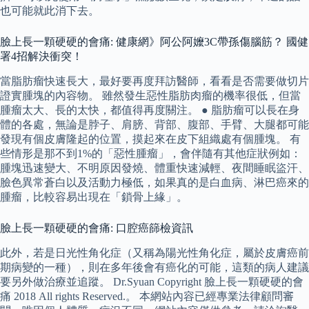
也可能就此消下去。
臉上長一顆硬硬的會痛: 健康網》阿公阿嬤3C帶孫傷腦筋？ 國健
署4招解決衝突！
當脂肪瘤快速長大，最好要再度拜訪醫師，看看是否需要做切片
證實腫塊的內容物。 雖然發生惡性脂肪肉瘤的機率很低，但當
腫瘤太大、長的太快，都值得再度關注。 ● 脂肪瘤可以長在身
體的各處，無論是脖子、肩膀、背部、腹部、手臂、大腿都可能
發現有個皮膚隆起的位置，摸起來在皮下組織處有個腫塊。 有
些情形是那不到1%的「惡性腫瘤」，會伴隨有其他症狀例如：
腫塊迅速變大、不明原因發燒、體重快速減輕、夜間睡眠盜汗、
臉色異常蒼白以及活動力極低，如果真的是白血病、淋巴癌來的
腫瘤，比較容易出現在「鎖骨上緣」。
臉上長一顆硬硬的會痛: 口腔癌篩檢資訊
此外，若是日光性角化症（又稱為陽光性角化症，屬於皮膚癌前
期病變的一種），則在多年後會有癌化的可能，這類的病人建議
要另外做治療並追蹤。 Dr.Syuan Copyright 臉上長一顆硬硬的會
痛 2018 All rights Reserved.。 本網站內容已經專業法律顧問審