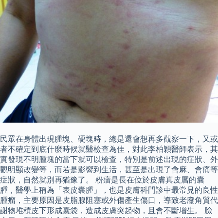
民眾在身體出現腫塊、硬塊時，總是還會想再多觀察一下，又或
者不確定到底什麼時候就醫檢查為佳，對此李柏穎醫師表示，其
實發現不明腫塊的當下就可以檢查，特別是前述出現的症狀、外
觀明顯改變等，而若是影響到生活，甚至是出現了會麻、會痛等
症狀，自然就別再猶豫了。 粉瘤是長在位於皮膚真皮層的囊
腫，醫學上稱為「表皮囊腫」，也是皮膚科門診中最常見的良性
腫瘤，主要原因是皮脂腺阻塞或外傷產生傷口，導致老廢角質代
謝物堆積皮下形成囊袋，造成皮膚突起物，且會不斷增生。 臉