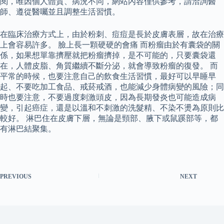
閱，唯因個人體質、病況不同，網站內容僅供參考，請洽詢醫
師、遵從醫囑並且調整生活習慣。
在臨床治療方式上，由於粉刺、痘痘是長於皮膚表層，故在治療
上會容易許多。 臉上長一顆硬硬的會痛 而粉瘤由於有囊袋的關
係，如果想單靠擠壓就把粉瘤擠掉，是不可能的，只要囊袋還
在，人體皮脂、角質繼續不斷分泌，就會導致粉瘤的復發。 而
平常的時候，也要注意自己的飲食生活習慣，最好可以早睡早
起、不要吃加工食品、戒菸戒酒，也能減少身體病變的風險；同
時也要注意，不要過度刺激頭皮，因為長期發炎也可能造成病
變，引起癌症，還是以溫和不刺激的洗髮精、不染不燙為原則比
較好。 淋巴住在皮膚下層，無論是頸部、腋下或鼠蹊部等，都
有淋巴結聚集。
PREVIOUS
NEXT