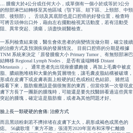
… 腫瘤大於4公分或任何大小，或單側有一個小於或等於3公分
的頸部淋巴結轉移至其他區域（顎下區、頦下區、上頸部、中頸
部、後頸部）。 舌頭及其底部也是口腔癌的好發位置，檢查時
可將舌頭伸出口外，藉由左右擺動檢視其活動度，若有活動受
阻、異常突起、潰瘍，須盡快就醫檢查。
一系列檢查結束後，醫生會依患者的病變情況做分期，確立後續
的治療方式及預測疾病的發展情況。 目前口腔癌的分期是根據
TNM 系統來決定「原發腫瘤大小 Primary Tumor 、有無頸部淋巴
結轉移 Regional Lymph Nodes 、是否有遠端轉移 Distant
Metastasis 」。 通常患者先出現痤瘡膿皰後，再加上毛囊中被皮
脂、膿細胞堆積和大量的角質層增生，讓毛囊皮脂結構被破壞，
形成在皮膚下或皮膚表面上較硬的紅色或粉紅色結節。 雖然這
樣看下來，脂肪瘤應該是個很無害的東西，但當你第一次發現皮
膚下方長了一團新的腫塊時，可能還是要先找醫師看過這些異常
突起的腫塊，確定這是脂肪瘤，或者為其他問題才好。
臉上長一顆硬硬的會痛: 治療方式
而且黑頭粉刺若不擠掉堵在皮膚下太久，易形成褐色或黑色的
痣。 56歲歌壇「東方不敗」張清芳2020年宣布和宋學仁離婚