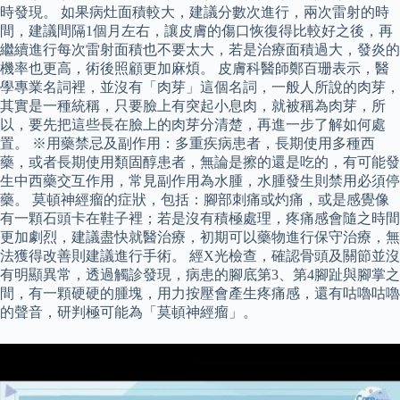
時發現。 如果病灶面積較大，建議分數次進行，兩次雷射的時
間，建議間隔1個月左右，讓皮膚的傷口恢復得比較好之後，再
繼續進行每次雷射面積也不要太大，若是治療面積過大，發炎的
機率也更高，術後照顧更加麻煩。 皮膚科醫師鄭百珊表示，醫
學專業名詞裡，並沒有「肉芽」這個名詞，一般人所說的肉芽，
其實是一種統稱，只要臉上有突起小息肉，就被稱為肉芽，所
以，要先把這些長在臉上的肉芽分清楚，再進一步了解如何處
置。 ※用藥禁忌及副作用：多重疾病患者，長期使用多種西
藥，或者長期使用類固醇患者，無論是擦的還是吃的，有可能發
生中西藥交互作用，常見副作用為水腫，水腫發生則禁用必須停
藥。 莫頓神經瘤的症狀，包括：腳部刺痛或灼痛，或是感覺像
有一顆石頭卡在鞋子裡；若是沒有積極處理，疼痛感會隨之時間
更加劇烈，建議盡快就醫治療，初期可以藥物進行保守治療，無
法獲得改善則建議進行手術。 經X光檢查，確認骨頭及關節並沒
有明顯異常，透過觸診發現，病患的腳底第3、第4腳趾與腳掌之
間，有一顆硬硬的腫塊，用力按壓會產生疼痛感，還有咕嚕咕嚕
的聲音，研判極可能為「莫頓神經瘤」。