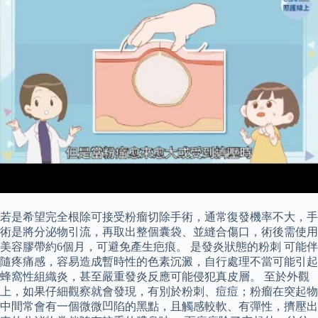
若是希望完全根除可接受粉瘤切除手術，通常復發機率不大，手
術是將分泌物引流，再取出整個囊袋、並縫合傷口，術後需使用
美容膠帶約6個月，可避免產生疤痕。 是發炎狀態的粉刺 可能伴
隨疼痛感，容易造成暫時性的色素沉澱，自行處理不當可能引起
蜂窩性組織炎，甚至嚴重發炎反應可能侵犯真皮層。 至於外觀
上，如果仔細觀察就會發現，有別於粉刺、痘痘；粉瘤在突起物
中間常會有一個微微凹陷的黑點，且觸感較軟、有彈性，擠壓出