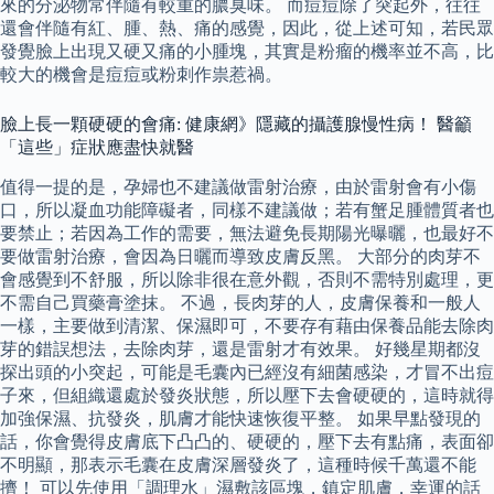
來的分泌物常伴隨有較重的膿臭味。 而痘痘除了突起外，往往
還會伴隨有紅、腫、熱、痛的感覺，因此，從上述可知，若民眾
發覺臉上出現又硬又痛的小腫塊，其實是粉瘤的機率並不高，比
較大的機會是痘痘或粉刺作祟惹禍。
臉上長一顆硬硬的會痛: 健康網》隱藏的攝護腺慢性病！ 醫籲
「這些」症狀應盡快就醫
值得一提的是，孕婦也不建議做雷射治療，由於雷射會有小傷
口，所以凝血功能障礙者，同樣不建議做；若有蟹足腫體質者也
要禁止；若因為工作的需要，無法避免長期陽光曝曬，也最好不
要做雷射治療，會因為日曬而導致皮膚反黑。 大部分的肉芽不
會感覺到不舒服，所以除非很在意外觀，否則不需特別處理，更
不需自己買藥膏塗抹。 不過，長肉芽的人，皮膚保養和一般人
一樣，主要做到清潔、保濕即可，不要存有藉由保養品能去除肉
芽的錯誤想法，去除肉芽，還是雷射才有效果。 好幾星期都沒
探出頭的小突起，可能是毛囊內已經沒有細菌感染，才冒不出痘
子來，但組織還處於發炎狀態，所以壓下去會硬硬的，這時就得
加強保濕、抗發炎，肌膚才能快速恢復平整。 如果早點發現的
話，你會覺得皮膚底下凸凸的、硬硬的，壓下去有點痛，表面卻
不明顯，那表示毛囊在皮膚深層發炎了，這種時候千萬還不能
擠！ 可以先使用「調理水」濕敷該區塊，鎮定肌膚，幸運的話