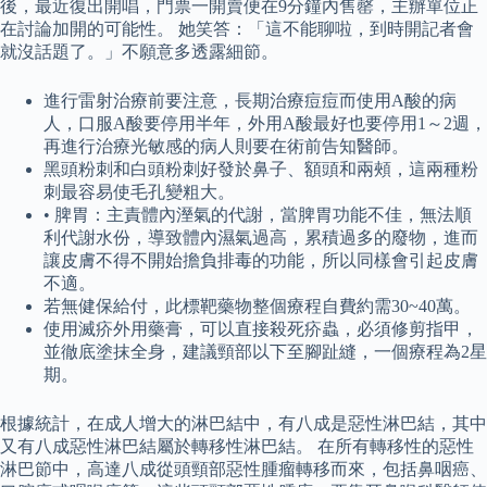
後，最近復出開唱，門票一開賣便在9分鐘內售罄，主辦單位正
在討論加開的可能性。 她笑答：「這不能聊啦，到時開記者會
就沒話題了。」不願意多透露細節。
進行雷射治療前要注意，長期治療痘痘而使用A酸的病
人，口服A酸要停用半年，外用A酸最好也要停用1～2週，
再進行治療光敏感的病人則要在術前告知醫師。
黑頭粉刺和白頭粉刺好發於鼻子、額頭和兩頰，這兩種粉
刺最容易使毛孔變粗大。
• 脾胃：主責體內溼氣的代謝，當脾胃功能不佳，無法順
利代謝水份，導致體內濕氣過高，累積過多的廢物，進而
讓皮膚不得不開始擔負排毒的功能，所以同樣會引起皮膚
不適。
若無健保給付，此標靶藥物整個療程自費約需30~40萬。
使用滅疥外用藥膏，可以直接殺死疥蟲，必須修剪指甲，
並徹底塗抹全身，建議頸部以下至腳趾縫，一個療程為2星
期。
根據統計，在成人增大的淋巴結中，有八成是惡性淋巴結，其中
又有八成惡性淋巴結屬於轉移性淋巴結。 在所有轉移性的惡性
淋巴節中，高達八成從頭頸部惡性腫瘤轉移而來，包括鼻咽癌、