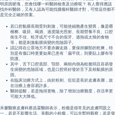
明原因硬塊，您會找哪一科醫師檢查及治療呢？ 有人覺得應該
找外科醫師，又有人認為可能找腫瘤科醫師才對，可惜這些都不
是完全正確的答案。
若口腔黏膜長期受到刺激，可能使細胞產生變異，像是嚼
檳榔、吸菸、喝酒、過度陽光照射、長期營養不良、口腔
衛生不佳、蛀牙或尺寸不合的假牙、過熱或太辣的食物
等，都是刺激黏膜病變的危險因子。
請記得在公眾地方不要赤腳走路，要保持腳部的乾爽，特
別是有傷口時更要如果已患有「扁平疣」則要貼上膠布等
防護。
其中，舌下口腔底部、顎部、兩頰內側為較脆弱且容易發
生病變的危險區域，也是口腔癌好發於舌下及頰黏膜的原
因。
在臨床治療方式上，由於粉刺、痘痘是長於皮膚表層，故
在治療上會容易許多。
醫師提醒，若是拖得更晚，除了增加治療難度，存活率更
可能大大降低。
禾馨醫療皮膚科蔡昌霖醫師表示，粉瘤是很常見的皮膚問題之
一，若是不影響生活、美觀的小粉瘤，可以先暫時觀察；若是發