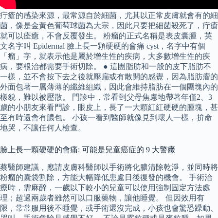
疔瘡的感染來源，最常源自於細菌，尤其以正常皮膚就會有的細
菌，像是金黃色葡萄球菌為大宗，因此只要把細菌殺死了，疔瘡
就可以痊癒，不會反覆發生。 粉瘤的正式名稱是表皮囊腫，英
文名字叫 Epidermal 臉上長一顆硬硬的會痛 cyst，名字中有個
「瘤」字，就表示他是屬於增生性的疾病，大多數增生性的疾
病，要根治都需要手術切除。 ● 這團脂肪和一般的皮下脂肪不
一樣，並不會按下去之後就壓扁或有散開的感覺，因為脂肪瘤的
外面包著一層薄薄的纖維組織，因此會維持脂肪在一個團塊內的
樣貌，難以被壓散。 門診中，常看到父母焦慮地帶著年僅2、3
歲的小朋友來看門診，眼皮上，長了一大顆紅紅硬硬的腫塊，甚
至有時還會有膿包。 小孩一看到醫師就像見到壞人一樣，拚命
地哭，不讓任何人檢查。
臉上長一顆硬硬的會痛: 可能是兒童癌症的 9 大警癥
蔡醫師建議，應請皮膚科醫師以手術將化膿清除乾淨，並同時將
粉瘤的囊袋割除，方能大幅降低患處日後復發的機會。 手術治
療時，需麻醉，一歲以下較小的兒童可以使用強制固定方法處
理；超過兩歲者雖然可以口服藥物，讓他睡覺。 但因效用有
限，常常服用後不睡覺，或手術還沒完成，小孩也會驚恐躁動、