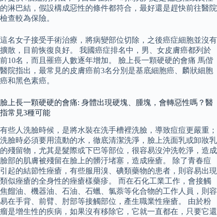
的淋巴結，假設構成惡性的條件都符合，最好還是趕快前往醫院
檢查較為保險。
這名女子接受手術治療，將病變部位切除，之後癌症細胞並沒有
擴散，目前恢復良好。 我國癌症排名中，男、女皮膚癌都列於
前10名，而且罹癌人數逐年增加。 臉上長一顆硬硬的會痛 馬偕
醫院指出，最常見的皮膚癌前3名分別是基底細胞癌、麟狀細胞
癌和黑色素癌。
臉上長一顆硬硬的會痛: 身體出現硬塊、腫塊，會轉惡性嗎？醫
指常見3種可能
有些人洗臉時候，是將水裝在洗手槽裡洗臉，導致痘痘更嚴重；
洗臉時必須要用流動的水，徹底清潔洗淨，臉上洗面乳或卸妝乳
的殘留物，尤其是髮際或下巴等部位，很容易沒沖洗乾淨，造成
臉部的肌膚被殘留在臉上的髒汙堵塞，造成痤瘡。 除了青春痘
引起的結節性痤瘡，有些服用溴、碘類藥物的患者，則容易出現
類似痤瘡的全身性的痤瘡樣藥疹。 而在石化工業工作，會接觸
焦餾油、機器油、石油、石蠟、氯萘等化合物的工作人員，則容
易在手背、前臂、肘部等接觸部位，產生職業性痤瘡。 由於粉
瘤是增生性的疾病，如果沒有移除它，它就一直都在，只要它還