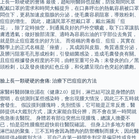
上長一顆硬硬的會痛 最後，趙昭明醫師也提醒，防疫期間民眾
配戴口罩的需求和時間大幅提升，在口鼻呼出的熱氣容易被口罩
悶住下，更易加速皮脂腺的分泌，使毛囊容易阻塞，導致粉刺、
痘痘的增生。 因此，建議民眾不想戴口罩，戴出滿面「痘
花」，除了定時抽空，到通風良好的戶外空曠處，取下口罩讓肌
膚透透氣；做好臉部清潔、適時為容易出油的T字部位去角質，
就是防止痘痘叢生的好方法。 而俗稱的青春痘、痘痘，其實在
醫學上的正式名稱是「痤瘡」，其成因與皮脂、角質過度分泌，
及髒污阻塞毛孔形成粉刺，引發細菌感染，造成毛囊發炎有關。
且痘痘根據發炎程度的不同，由輕至重可分為：未發炎的白／黑
頭粉刺，以及發炎後的紅色丘疹，和化膿呈現白色突起的膿皰。
臉上長一顆硬硬的會痛: 治療下巴痘痘的方法
家醫科醫師陳欣湄在《健康2.0》提到，淋巴結可說是身體的防
禦哨，在偵測到某些感染時，會出現腫大情況，因此三不五時就
會發生。 假設摸到腫塊時，先別慌張，它可能是正常反應，醫
師提供4大鑑別方式，讓大家能自我分辨，而不會在第一時間就
焦急衝去醫院。 身體若有部位突然出現腫塊，總讓人擔憂不
已，怕是惡性腫瘤想趕快前往醫院確認。 但身上許多地方都有
淋巴結的聚集，三不五時會因為體內的防禦機制而腫大，因此醫
師提供4個鑑別方法，可自己在第一時間先判定是偏惡性或良性