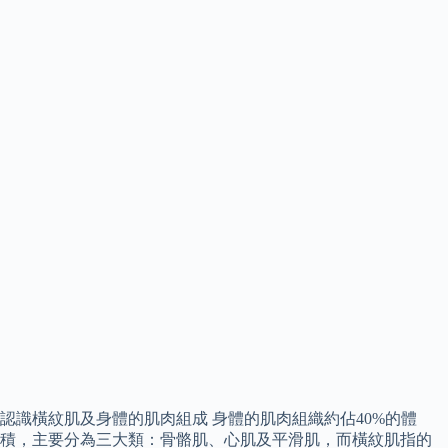
認識橫紋肌及身體的肌肉組成 身體的肌肉組織約佔40%的體
積，主要分為三大類：骨骼肌、心肌及平滑肌，而橫紋肌指的