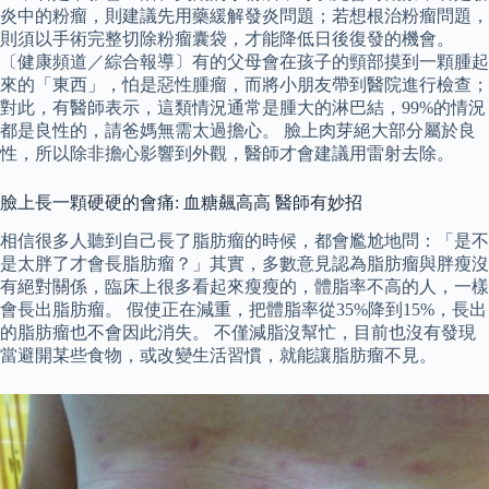
炎中的粉瘤，則建議先用藥緩解發炎問題；若想根治粉瘤問題，
則須以手術完整切除粉瘤囊袋，才能降低日後復發的機會。
〔健康頻道／綜合報導〕有的父母會在孩子的頸部摸到一顆腫起
來的「東西」，怕是惡性腫瘤，而將小朋友帶到醫院進行檢查；
對此，有醫師表示，這類情況通常是腫大的淋巴結，99%的情況
都是良性的，請爸媽無需太過擔心。 臉上肉芽絕大部分屬於良
性，所以除非擔心影響到外觀，醫師才會建議用雷射去除。
臉上長一顆硬硬的會痛: 血糖飆高高 醫師有妙招
相信很多人聽到自己長了脂肪瘤的時候，都會尷尬地問：「是不
是太胖了才會長脂肪瘤？」其實，多數意見認為脂肪瘤與胖瘦沒
有絕對關係，臨床上很多看起來瘦瘦的，體脂率不高的人，一樣
會長出脂肪瘤。 假使正在減重，把體脂率從35%降到15%，長出
的脂肪瘤也不會因此消失。 不僅減脂沒幫忙，目前也沒有發現
當避開某些食物，或改變生活習慣，就能讓脂肪瘤不見。