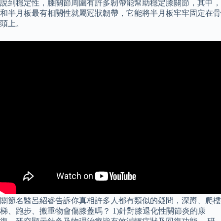
說到穩定性，膝關節周圍有許多韌帶能幫助穩定膝關節，其中，
和半月板最有相關性就屬冠狀韌帶，它能將半月板牢牢固定在骨
頭上。
關節名醫呂紹睿告訴你真相許多人都有類似的疑問，深蹲、爬樓
梯、跑步、搬重物會傷膝蓋嗎？ 1)針對膝退化性關節炎的康