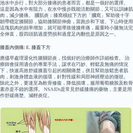
池水中步行，對大部分膝痛的患者而言，都是一個好的選擇。
這是因為水中有阻力，在水中慢步既能活動關節，又可以訓練肌
肉，減少膝痛。 膕肌炎：膝窩橫紋下方的「膕窩」幫助後十字
韌帶穩定膝關節，協助膝關節伸曲，當跑步和下坡、下山時使用
這塊肌肉的頻率增加，就可能導致後膝疼痛，嚴重時小腿無法完
全伸直，股四頭肌過度勞損和過度足內翻也是原因之一。
膝蓋內側痛: E. 膝蓋下方
應儘早處理退化性膝關節炎，找個好的治療師作詳細檢查。 治
療師會採用適合的專業手法，謀求在巧妙、輕鬆及無痛的情況
下，快速高效舒緩膝蓋引起的相關痛楚，併且幫助放鬆患者肌
肉，刺激身體血液的循環，針對性緩和局部神經壓迫的徵狀。
除此之外，要達至為軟骨修復，降低損壞，服用葡萄糖胺及軟骨
素亦是不錯的選擇。 NSAIDs是常見舒緩膝痛的藥物，主要是用
作舒緩痛楚、減輕炎症。