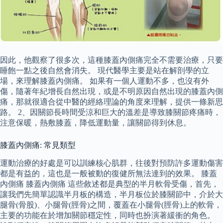
因此，他觀察了很多次，這種膝蓋內側痛完全不需要治療，只要
睡飽一點之後自然會消失。 現代醫學主要是站在解剖學的立
場，來理解膝蓋內側痛。 如果有一個人運動不多，也沒有外
傷，隨著年紀增長自然出現，或是不明原因自然出現的膝蓋內側
痛，那就很適合從中醫的經絡理論的角度來理解，提供一條新思
路。 2、因關節長時間受涼和巨大的溫差是導致膝關節疼痛時，
注意保暖，熱敷膝蓋，降低運動量，讓關節得到休息。
膝蓋內側痛: 常見類型
運動治療的好處是可以訓練核心肌群，往後對預防許多運動傷害
都是有益的，這也是一般被動的復健所無法達到的效果。 膝蓋
內側痛 膝蓋內側痛 這些敘述都是典型的半月軟骨受傷，首先，
讓我們先簡單認識半月板的構造，半月板位於膝關節中，介於大
腿骨(骨股)、小腿骨(脛骨)之間，覆蓋在小腿骨(脛骨)上的軟骨，
主要的功能在於增加關節穩定性，同時也扮演著緩衝的角色。