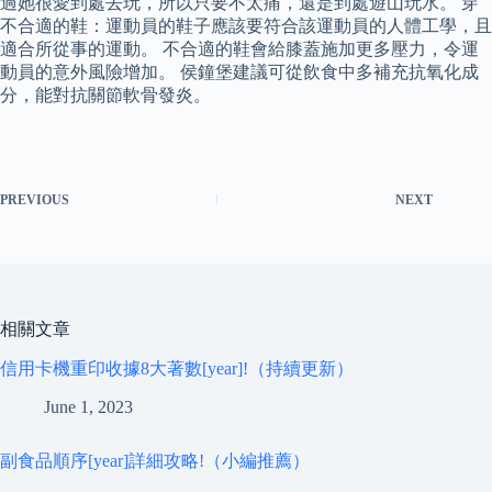
過她很愛到處去玩，所以只要不太痛，還是到處遊山玩水。 穿
不合適的鞋：運動員的鞋子應該要符合該運動員的人體工學，且
適合所從事的運動。 不合適的鞋會給膝蓋施加更多壓力，令運
動員的意外風險增加。 侯鐘堡建議可從飲食中多補充抗氧化成
分，能對抗關節軟骨發炎。
PREVIOUS
NEXT
相關文章
信用卡機重印收據8大著數[year]!（持續更新）
June 1, 2023
副食品順序[year]詳細攻略!（小編推薦）