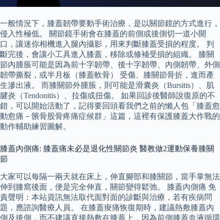
一般情況下，膝蓋韌帶要動手術治療，是以關節鏡的方式進行，
侵入性極低。 關節鏡手術會在膝蓋的前側或後側切一道小開
口，讓迷你相機進入腿內攝影，用來判斷膝蓋受損的程度。 判
斷完後，會讓小工具進入膝蓋，移除或修補受損的組織。 膝關
節內腫脹可能是因為前十字韌帶、後十字韌帶、內側韌帶、外側
韌帶撕裂，或半月板（膝蓋軟骨） 受傷、膝關節骨折，進而產
生滲出液。 而膝關節外腫脹，則可能是滑囊炎（Bursitis）、肌
腱炎（Tendonitis）、拉傷或扭傷。 如果回診後醫師說復原的不
錯，可以開始活動了，記得要回頭看我們之前的懶人包「膝蓋愈
動愈痛－髕骨股骨疼痛症候群」這篇，這裡有保護膝蓋大作戰的
動作輔助練習圖解。
膝蓋內側痛: 膝蓋痛未必是退化性關節炎 醫教做2運動保養膝關
節
大家可以每隔一兩天就在床上，伸直腳部和膝關節，當手掌無法
伸到膝窩後面，便是完全伸直，關節變得鬆弛。 膝蓋內側痛 免
責聲明：本站資訊無法取代面對面的診斷與治療，若有疾病問
題，應諮詢醫療人員。 在膝蓋痠痛恢復期時，建議熱敷膝蓋內
側及後側，而不建議直接熱敷在膝蓋上，因為前側膝蓋血液循環