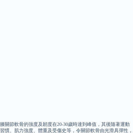
膝關節軟骨的強度及韌度在20-30歲時達到峰值，其後隨著運動
習慣、肌力強度、體重及受傷史等，令關節軟骨由光滑具彈性，