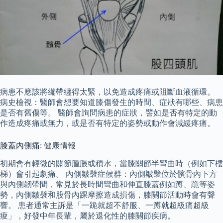
病患不應該將繃帶纏得太緊，以免造成疼痛或阻斷血液循環。
病史檢視：醫師會想要知道膝傷發生的時間、症狀有哪些、病患
是否有舊傷等。 醫師會詢問病患的症狀，譬如是否有特定的動
作造成疼痛或無力，或是否有特定的姿勢或動作會減緩疼痛。
膝蓋內側痛: 健康情報
初期會有輕微的關節腫脹或積水，當膝關節半彎曲時（例如下樓
梯）會引起劇痛。 內側皺襞症候群：內側皺襞位於髕骨內下方
與內側韌帶間，常見於長時間彎曲和伸直膝蓋例如蹲、跪等姿
勢，內側皺襞和股骨內踝摩擦造成損傷，膝關節活動時會有聲
響。 患者通常主訴是「一跪就超不舒服、一蹲就超級痛超級
痠」，好發中年長輩，屬於退化性的膝關節疾病。