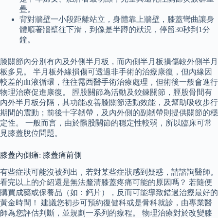
疊。
背對牆壁一小段距離站立，身體靠上牆壁，膝蓋彎曲讓身
體順著牆壁往下滑，到像是半蹲的狀況，停留30秒到1分
鐘。
膝關節內分別有內及外側半月板，而內側半月板損傷較外側半月
板多見。 半月板外緣損傷可透過非手術的治療康復，但內緣因
較差的血液循環，往往需西醫手術治療處理，但術後一般會進行
物理治療促進康復。 脛股關節為活動及鉸鍊關節，脛股骨間有
內外半月板分隔，其功能改善膝關節活動效能，及幫助吸收步行
期間的震動；前後十字韌帶，及內外側的副韌帶則提供關節的穩
定性。 一般而言，由於髕股關節的穩定性較弱，所以臨床可常
見膝蓋脫位問題。
膝蓋內側痛: 膝蓋痛前側
有些症狀可能沒被列出，若對某些症狀感到疑惑，請諮詢醫師。
看完以上的介紹還是無法釐清膝蓋疼痛可能的原因嗎？ 若隨便
購買成藥或保養品（如：鈣片），反而可能導致錯過治療最好的
黃金時間！ 建議您初步可預約復健科或是骨科就診，由專業醫
師為您評估判斷，並規劃一系列的療程。 物理治療對於改變膝