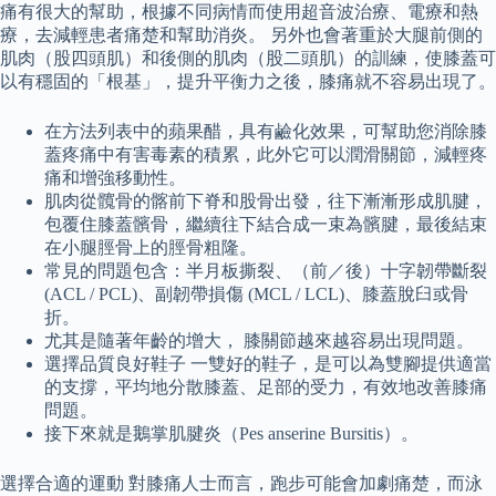
痛有很大的幫助，根據不同病情而使用超音波治療、電療和熱
療，去減輕患者痛楚和幫助消炎。 另外也會著重於大腿前側的
肌肉（股四頭肌）和後側的肌肉（股二頭肌）的訓練，使膝蓋可
以有穩固的「根基」，提升平衡力之後，膝痛就不容易出現了。
在方法列表中的蘋果醋，具有鹼化效果，可幫助您消除膝
蓋疼痛中有害毒素的積累，此外它可以潤滑關節，減輕疼
痛和增強移動性。
肌肉從髖骨的髂前下脊和股骨出發，往下漸漸形成肌腱，
包覆住膝蓋髕骨，繼續往下結合成一束為髕腱，最後結束
在小腿脛骨上的脛骨粗隆。
常見的問題包含：半月板撕裂、（前／後）十字韌帶斷裂
(ACL / PCL)、副韌帶損傷 (MCL / LCL)、膝蓋脫臼或骨
折。
尤其是隨著年齡的增大， 膝關節越來越容易出現問題。
選擇品質良好鞋子 一雙好的鞋子，是可以為雙腳提供適當
的支撐，平均地分散膝蓋、足部的受力，有效地改善膝痛
問題。
接下來就是鵝掌肌腱炎（Pes anserine Bursitis）。
選擇合適的運動 對膝痛人士而言，跑步可能會加劇痛楚，而泳