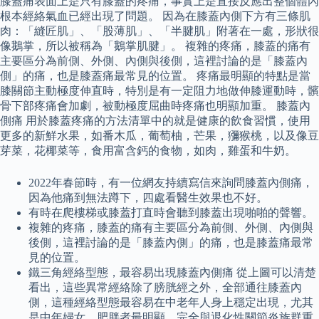
膝蓋痛表面上是只有膝蓋的疼痛，事實上是直接反應出整個體內
根本經絡氣血已經出現了問題。 因為在膝蓋內側下方有三條肌
肉：「縫匠肌」、「股薄肌」、「半腱肌」附著在一處，形狀很
像鵝掌，所以被稱為「鵝掌肌腱」。 複雜的疼痛，膝蓋的痛有
主要區分為前側、外側、內側與後側，這裡討論的是「膝蓋內
側」的痛，也是膝蓋痛最常見的位置。 疼痛最明顯的特點是當
膝關節主動極度伸直時，特別是有一定阻力地做伸膝運動時，髕
骨下部疼痛會加劇，被動極度屈曲時疼痛也明顯加重。 膝蓋內
側痛 用於膝蓋疼痛的方法清單中的就是健康的飲食習慣，使用
更多的新鮮水果，如番木瓜，葡萄柚，芒果，獼猴桃，以及像豆
芽菜，花椰菜等，食用富含鈣的食物，如肉，雞蛋和牛奶。
2022年春節時，有一位網友持續寫信來詢問膝蓋內側痛，
因為他痛到無法蹲下，四處看醫生效果也不好。
有時在爬樓梯或膝蓋打直時會聽到膝蓋出現啪啪的聲響。
複雜的疼痛，膝蓋的痛有主要區分為前側、外側、內側與
後側，這裡討論的是「膝蓋內側」的痛，也是膝蓋痛最常
見的位置。
鐵三角經絡型態，最容易出現膝蓋內側痛 從上圖可以清楚
看出，這些異常經絡除了膀胱經之外，全部通往膝蓋內
側，這種經絡型態最容易在中老年人身上穩定出現，尤其
是中年婦女、肥胖者最明顯，完全與退化性關節炎族群重