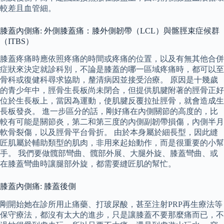
較差且血管細。
膝蓋內側痛: 外側膝蓋痛：膝外側韌帶（LCL）與髂脛束症候群
（ITBS）
膝蓋疼痛時應依照疼痛的時間或疼痛的位置，以及有無其他合併
症狀來決定就診科別，不論是膝蓋的哪一區域疼痛時，都可以至
骨科或復健科尋求協助，釐清病因並接受治療。 原因是十幾歲
的青少年中，脛骨生長板尚未閉合，但提供肌腱附著的脛骨正好
位於生長板上，當因為運動，使肌腱反覆拉扯脛骨，就會造成生
長板發炎。 進一步區分的話，剛好痛在內側關節的高度的，比
較有可能是關節炎，第二和第三度的內側副韌帶損傷，內側半月
軟骨裂傷，以及脛骨平台骨折。 由於本身屬於細長型，因此縫
匠肌屬於輔助類型的肌肉，非用來起始動作，而是很重要的小幫
手。 我們要做髖部彎曲、髖部外展、大腿外旋、膝蓋彎曲、或
在膝蓋彎曲時讓腿部外旋，都需要縫匠肌的幫忙。
膝蓋內側痛: 膝蓋後側
剛開始她在診所用止痛藥、打玻尿酸，甚至注射PRP再生療法等
保守療法，都沒有太大的進步，只是讓膝蓋不要那麼痛而已，不