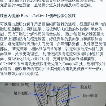
復，研究顯示針灸及物理治療皆有效減輕症狀及回復功能。 研
究是基於50位對象，並隨機分派入針灸組及物理治療組。
膝蓋內側痛: Bioskin/ReLive 外側牽拉髕骨護膝
可以看出脂肪分解作用是個精細而複雜的過程，從脂肪組織中的
脂肪細胞開始，再到血液，最後到肌肉細胞的線粒體中氧化供
能，完成了脂肪分解作用與能量供給。 跑步/運動時於膝蓋至大
腿黏上運動貼有助穩定膝蓋，紓緩異常的肌肉張力和筋膜綜合
症，避免運動時因用錯力而受傷，亦可預防受傷，及保護已受傷
部位。 研究顯示，相比只做日常運動，以電刺激治療作輔助肌
肉訓練，效果更為理想。 利用低頻脈衝電流刺激運動神經和肌
肉，有助強化肌肉力量和功能，更可預防肌肉衰退和萎縮。
COMPEX 系列電刺激儀採用最先進的Compex科技，經專門設計
的電流，能以最低的電流(相比其他肌肉電刺激儀低五至十倍)，
達到最強力的肌肉收縮。