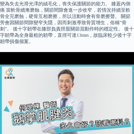
變為失去光滑光澤的絨毛化，喪失保護關節的能力。 膝蓋內側
痛 當軟骨續漸磨蝕，關節間隙會進一步收窄，若情況持續至軟
骨全完磨蝕，硬骨互相磨擦，所以活動時會有骨磨擦聲。 關節
旁會因關節間隙變窄失隱，因而刺激導致骨質增生，俗稱”骨
刺”。 後十字韌帶在膝部負責脛股關節屈動作時的穩定性。 後十
字韌帶為全身最粗的韌帶，直徑可達13mm，故臨床較少後十字
韌帶損傷個案。