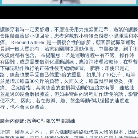
護膝穿着時一定要舒適，不應過份用力拉緊固定帶，過緊的護膝
會阻礙血液從小腿回流，患者穿戴數小時後會感覺小腿腫脹和疼
痛。 Rebound Athletic 是一個複合性的診所，顧客群從職業運動
員到一般大眾都有，治療範圍則從運動傷害、中風復健、到手術
後復健都有包含。 ※提醒您：若是運動過程中有不適、操作時
有困難，或是需要個別化運動訓練，應諮詢物理治療師，在監督
下確認動作執行的正確性後再繼續練習。 肥胖：即使只是走
路，膝蓋也要承受自己體重3倍的重量，如果胖了10公斤，就等
於是增加膝蓋30公斤的負荷，久而久之，膝蓋就容易發炎、疼
痛。 呂紹睿指，其實膝蓋的磨損與活動的速度亦有關，雖然膝
蓋超過60度會磨損膝蓋，但如果彎曲的過程動作緩慢的話，影響
便不大。 因此，若在做蹲、跪、盤坐等動作以緩慢的速度進
行，也不會太傷膝蓋。
膝蓋內側痛: 改善O型腳/X型腳訓練
所謂「腳為人之本」，這六條腳部經絡就代表人體的根本，因此