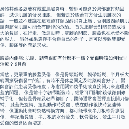
身體其他各處若有嚴重肌腱炎時，醫師可能會於局部施打類固
醇，減少肌腱的發炎腫脹。 但若是於膝蓋前方發生肌腱炎的
話，一般並不建議在這裡施打類固醇消炎止痛，否則股四頭肌肌
腱與臏骨肌腱可能會有斷掉的危險。 首先肥胖會對關節造成很
大的負擔，在行走、做運動時，雙腳的關節、膝蓋也在承受不斷
的壓力。 另外如果選擇不合適自己的鞋子，是可以導致雙腳受
傷、膝痛等的問題形成。
膝蓋內側痛: 肌腱、韌帶跟筋有什麼不一樣？受傷時該如何物理
治療？ 9月前
當然，更嚴重的膝蓋受傷，像是骨頭斷裂、韌帶斷裂、半月板大
範圍撕裂傷發生的話，有時不是休息固定及吃藥就會好了。 醫
師會評估患者受傷程度，考慮用關節鏡手術或直接開刀來處理膝
蓋的問題。 像是前十字韌帶斷裂時，經常可用關節鏡做微創修
補手術；但若是骨頭及韌帶都斷了，醫師通常會選擇直接開刀修
補。 膝蓋做旋轉、扭動動作時受傷，或在動作很快時急遽轉
彎，像運動比賽時突然轉換方向，都可能帶來半月板軟骨撕裂
傷。 年紀漸長後，半月板的水分流失，軟骨退化，發生半月板
受傷的機會因而增加。