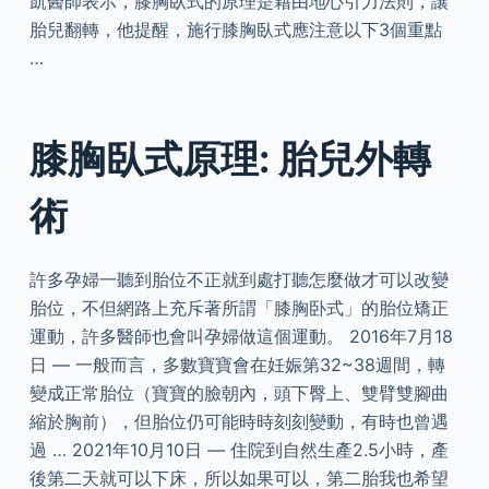
凱醫師表示，膝胸臥式的原理是藉由地心引力法則，讓
胎兒翻轉，他提醒，施行膝胸臥式應注意以下3個重點
…
膝胸臥式原理: 胎兒外轉
術
許多孕婦一聽到胎位不正就到處打聽怎麼做才可以改變
胎位，不但網路上充斥著所謂「膝胸卧式」的胎位矯正
運動，許多醫師也會叫孕婦做這個運動。 2016年7月18
日 — 一般而言，多數寶寶會在妊娠第32~38週間，轉
變成正常胎位（寶寶的臉朝內，頭下臀上、雙臂雙腳曲
縮於胸前），但胎位仍可能時時刻刻變動，有時也曾遇
過 … 2021年10月10日 — 住院到自然生產2.5小時，產
後第二天就可以下床，所以如果可以，第二胎我也希望