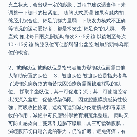
充血状态，会出现一定的膨胀，过程中建议适当停下来
调整一下绷带的松紧度。 膝胸臥式原理 如果有膝内扣、
髂胫束综合症、鹅足肌群力量弱、下肢发力模式不正确
等情况的运动爱好者，都是常发生“鹅足炎”的人群。 臀
產式 如此每日兩次,開始時每次3～5分鐘,以後增至每次
10～15分鐘,胸膝臥位可使胎臀退出盆腔,增加胎頭轉為頭
位的機會。
2、被動臥位 被動臥位是指患者無力變換臥位而需由他
人幫助安置的臥位。 3、被迫臥位 被迫臥位是指患者為
了減輕疾病所致的痛苦或因治療所需而被迫採取的臥
位。 採取半坐臥位，其一可促進引流；其二可使腹腔滲
出液流入盆腔，促使感染侷限。 因盆腔腹膜抗感染性較
強，而吸收性較弱，這樣可達到減少炎症擴散和毒素吸
收的作用，減輕中毒反應醫|學教育網蒐集整理。 同時又
可防止感染向上蔓延引起膈下膿腫；其三可鬆弛腹肌，
減輕腹部切口縫合處的張力，促進舒適，避免疼痛，有