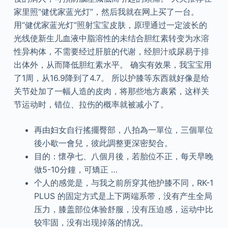
家里照“健优家蓝光灯”，然后我就在网上买了一台。
用“健优家蓝光灯”照射宝宝皮肤，原理通过一定波长的
光线使新生儿血液中脂溶性的未结合胆红素转变为水溶
性异构体，不需要经过肝脏的代谢，经胆汁或尿易于排
出体外，从而降低胆红素水平。 确实有效果，我宝宝用
了1周，从16.9降到了4.7。 所以护膝等东西就好像是给
关节处加了一幅人造的皮肉，将那些地方裹紧，这样关
节运动时，错位、拉伤的概率就被减小了。
再由妇女自行搖擺臀部，八拍為一單位，三個單位
後小歇一會兒，彼此調整更深密契合。
目的：懷孕七、八個月後，若胎位不正，每天早晚
做5-10分鐘，可矯正 …
个人的感觉是，与我之前所穿其他护膝不同，RK-1
PLUS 的固定方式是上下两端系带，没有产生全局
压力，膝盖部位体验舒服，没有压迫感，运动中比
较牢固，没有出现掉落的情况。