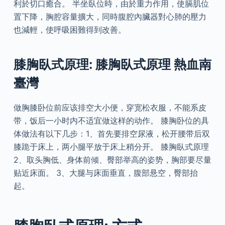
利於切口癒合。 半坐臥位時，由於重力作用，使膈肌位
置下降，胸腔容量擴大，同時腹腔內臟器對心肺的壓力
也減輕，使呼吸困難得到改善。
膝胸臥式原理: 膝胸臥式原理 熱血南
臺灣
做胸膝卧位前应该排空大小便，穿宽松衣服，不能系皮
带，饭后一小时内不适宜做这样的动作。 膝胸卧位的具
体做法有以下几步：1、首先要排空尿液，松开腰带后双
膝跪于床上，两小腿平放于床上稍分开。 膝胸臥式原理
2、取头胸低、身体前倾、臀部举高的姿势，胸部要尽量
贴近床面。 3、大腿与床面垂直，腹部悬空，臀部抬
起。