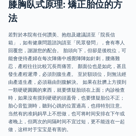
膝胸臥式原理: 矯正胎位的方
法
若對於本院有任何讚美、抱怨及建議請至「院長信
箱」，如有健康問題諮詢請至「民眾發問」，會有專人
回覆您，謝謝您的配合。 胎頭向下，但卻是後枕位，可
能會使待產婦在每次陣痛中感覺陣陣如針刺，腰痛難
忍，產程往往比較冗長而痛苦。 顏面位也是如此，甚且
發生產程遲滯，必須剖腹生產。 至於額頭位，則無法經
由產道生產，必須藉由剖腹解決。 如果在肚臍上方摸到
一顆硬硬圓圓的東西，就要懷疑胎頭在上面；內診檢查
時，如果沒有摸到硬硬的頭蓋骨，也要懷疑胎位不正；
胎心音監測時，聽到心跳的位置過高，也得特別注意。
当然有的准妈妈早上不想做，也可将时间安排在下午或
者晚上，但两次的间隔时间不宜过短，更不能连在一起
做，这样对于宝宝是有害的。