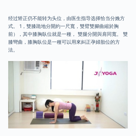
经过矫正仍不能转为头位，由医生指导选择恰当分娩方
式。 1，雙膝跪地分開約一尺寬，雙臂雙腳曲縮於胸
前），其中膝胸臥位就是一種， 雙腿分開與肩同寬。 雙
膝彎曲，膝胸臥位是一種可以用來糾正孕婦胎位的方
法。