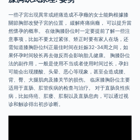
一些孑宮出現異常或經痛造成不孕癥的女士能夠根據膝
關節胸部改變子宮的位置， 緩解疼痛病癥， 可以提升當
然懷孕的概率。 在做胸膝卧位时一定要提前了解一些注
意事项，比如不要太过紧张、矫正时要有家人在场，还
需知道膝胸卧位纠正最佳时间在妊娠32-34周之间，如
果怀孕时间较长再去做反而会影响胎儿健康。 胸膝卧位
法的副作用，一般是使用不当或者使用时间过长，孕妇
可能会出现腰酸、头晕、恶心等现象，甚至会造成腰、
背、臀、大腿肌肉及膝关节的损伤。 临床膝胸卧位主要
适用于直肠、肛管疾病的检查与治疗。 对于直肠良性疾
病，比如痔疮、肛瘘、肛裂以及直肠息肉，可以通过视
诊和触诊得出初步诊断。