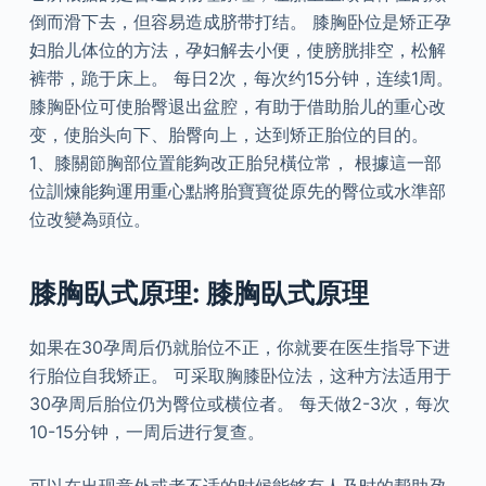
倒而滑下去，但容易造成脐带打结。 膝胸卧位是矫正孕
妇胎儿体位的方法，孕妇解去小便，使膀胱排空，松解
裤带，跪于床上。 每日2次，每次约15分钟，连续1周。
膝胸卧位可使胎臀退出盆腔，有助于借助胎儿的重心改
变，使胎头向下、胎臀向上，达到矫正胎位的目的。
1、膝關節胸部位置能夠改正胎兒橫位常， 根據這一部
位訓煉能夠運用重心點將胎寶寶從原先的臀位或水準部
位改變為頭位。
膝胸臥式原理: 膝胸臥式原理
如果在30孕周后仍就胎位不正，你就要在医生指导下进
行胎位自我矫正。 可采取胸膝卧位法，这种方法适用于
30孕周后胎位仍为臀位或横位者。 每天做2-3次，每次
10-15分钟，一周后进行复查。
可以在出现意外或者不适的时候能够有人及时的帮助孕