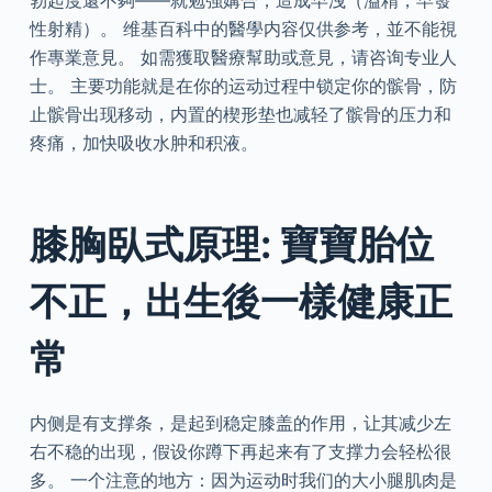
勃起度還不夠——就勉強媾合，造成早洩（溢精，早發
性射精）。 维基百科中的醫學内容仅供参考，並不能視
作專業意見。 如需獲取醫療幫助或意見，请咨询专业人
士。 主要功能就是在你的运动过程中锁定你的髌骨，防
止髌骨出现移动，内置的楔形垫也减轻了髌骨的压力和
疼痛，加快吸收水肿和积液。
膝胸臥式原理: 寶寶胎位
不正，出生後一樣健康正
常
内侧是有支撑条，是起到稳定膝盖的作用，让其减少左
右不稳的出现，假设你蹲下再起来有了支撑力会轻松很
多。 一个注意的地方：因为运动时我们的大小腿肌肉是