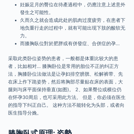
妊娠足月的臀位在待產過程中，仍應注意上述意外
發生之可能性。
久而久之就会造成此处的肌肉过度疲劳，在患者下
地负重行走的过程中，就有可能出现下肢的酸软无
力。
而膝胸臥位對於肥胖或有併發症、合併症的孕…
采取此类卧位姿势的患者，一般都是体重比较大的患
者，比如相对… 膝胸卧位是常用的胎位不正的纠正方
法，胸膝卧位法做法是让孕妇排空膀胱、松解裤带、先
在床上作下跪姿势，然后将胸部尽量贴在床的表面，大
腿则与床平面保持垂直(如图)。 2、如果臀位或横位仍
在怀孕30周后，也可采用此方法。 但是，你必须在医生
的指导下纠正自己。 这种方法不能转化为头部，或者向
医生指导分娩。
膝胸臥式原理: 姿勢