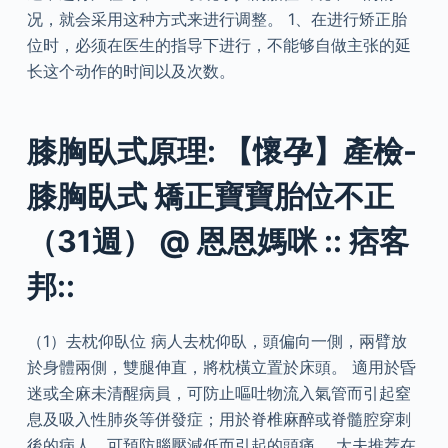
况，就会采用这种方式来进行调整。 1、在进行矫正胎
位时，必须在医生的指导下进行，不能够自做主张的延
长这个动作的时间以及次数。
膝胸臥式原理: 【懷孕】產檢-
膝胸臥式 矯正寶寶胎位不正
（31週） @ 恩恩媽咪 :: 痞客
邦::
（1）去枕仰臥位 病人去枕仰臥，頭偏向一側，兩臂放
於身體兩側，雙腿伸直，將枕橫立置於床頭。 適用於昏
迷或全麻未清醒病員，可防止嘔吐物流入氣管而引起窒
息及吸入性肺炎等併發症；用於脊椎麻醉或脊髓腔穿刺
後的病人，可預防腦壓減低而引起的頭痛。 大夫推荐在