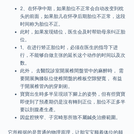
2、在怀孕中期，如果胎位不正常会自动改变到枕
头的前面，如果胎儿在怀孕后期胎位不正常，这段
时间称为胎位不正。
此时，如果发现错位，医生会及时帮助母亲纠正胎
位。
1、在进行矫正胎位时，必须在医生的指导下进
行，不能够自做主张的延长这个动作的时间以及次
数。
此外， 去醫院診室開展椎間盤管中的麻醉時， 需
要開展胸膝臥位使椎間盤的椎板空隙變寬， 有益
于開展椎管內的穿刺術。
寶寶出生時多半呈現頭下腳上的姿勢，但有些寶寶
即使到了預產期仍是沒有轉到正位，胎位不正多半
要以剖腹產生產。
因盆腔狹窄、子宮畸形所致不屬鍼灸治療範圍。
它所根据的是普通的物理原理，让胎宝宝顺着体位的颠