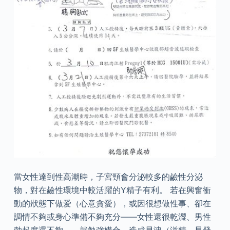
當女性達到性高潮時，子宮頸會分泌較多的鹼性分泌
物，對在鹼性環境中較活躍的Y精子有利。 若在興奮衝
動的狀態下做爱（心意貪愛），或因很想做性事、卻在
調情不夠或身心準備不夠充分——女性還很乾澀、男性