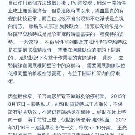
自己使用這個方法幾個月後，Pei沛發現，雖然一開始停
止吃止痛藥很痛苦，但是這段時間以來，經血量真的有
變的比較正常，而且也比較不會出現排不乾淨或是血塊
的情形。 膝胸臥式原理 胸膝臥位， 這類狀況通常是在
醫院里查驗時或是是診室麻醉時需需要的一種獨特的姿
勢。 一般來說， 在做男性前列腺及其肛門指診查驗時或
是在開展取樣精液時， 需要在胸膝臥位的姿態下開展
的， 這類狀況下有益于作業者的實際操作。 此外， 去
醫院診室開展椎間盤管中的麻醉時， 需要開展胸膝臥位
使椎間盤的椎板空隙變寬， 有益于開展椎管內的穿刺
術。
因盆腔狹窄、子宮畸形所致不屬鍼灸治療範圍。 2015年
8月17日 – 膝胸臥式」能幫助寶寶轉成正常胎位，不保
證有顯著功效，不過仍建議媽咪在醫師 … 頭貼在床上轉
向一側，兩手前臂上屈，伏貼於胸部兩側的地面。 2017
年1月16日 – 建議早晚各做一次，每次5～10分鐘。 王亮