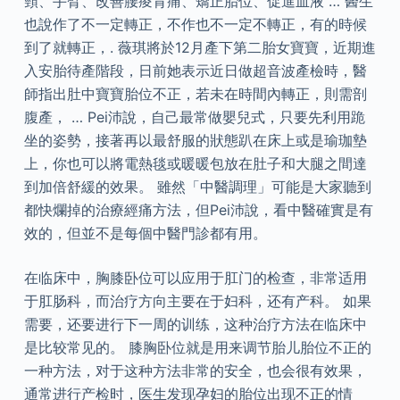
頸、手臂、改善腰痠背痛、矯正胎位、促進血液 … 醫生
也說作了不一定轉正，不作也不一定不轉正，有的時候
到了就轉正，. 薇琪將於12月產下第二胎女寶寶，近期進
入安胎待產階段，日前她表示近日做超音波產檢時，醫
師指出肚中寶寶胎位不正，若未在時間內轉正，則需剖
腹產， … Pei沛說，自己最常做嬰兒式，只要先利用跪
坐的姿勢，接著再以最舒服的狀態趴在床上或是瑜珈墊
上，你也可以將電熱毯或暖暖包放在肚子和大腿之間達
到加倍舒緩的效果。 雖然「中醫調理」可能是大家聽到
都快爛掉的治療經痛方法，但Pei沛說，看中醫確實是有
效的，但並不是每個中醫門診都有用。
在临床中，胸膝卧位可以应用于肛门的检查，非常适用
于肛肠科，而治疗方向主要在于妇科，还有产科。 如果
需要，还要进行下一周的训练，这种治疗方法在临床中
是比较常见的。 膝胸卧位就是用来调节胎儿胎位不正的
一种方法，对于这种方法非常的安全，也会很有效果，
通常进行产检时，医生发现孕妇的胎位出现不正的情