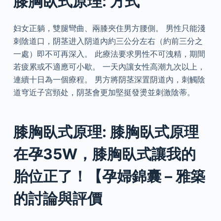
膝胸臥式原理: 方式
妇女正躺，雙腿彎曲、兩膝夾住男方腰側。 男性只能淺
刺陰道口，阴茎进入阴道內約三公分左右（約前三分之
一處）即不可再深入。 此療法要求男性不可洩精，期間
若疲累或不適應可小歇。 一天內讓女性高潮九次以上，
連續十日為一個療程。 男方將阴茎深置阴道內，刺觸陰
道穹近子宮頸处，阴茎會更加堅挺發燙並刺激陰蒂。
膝胸臥式原理: 膝胸臥式原理
在孕35W，膝胸臥式讓我的
胎位正了！【孕婦錦囊 – 雅築
的討論與評價