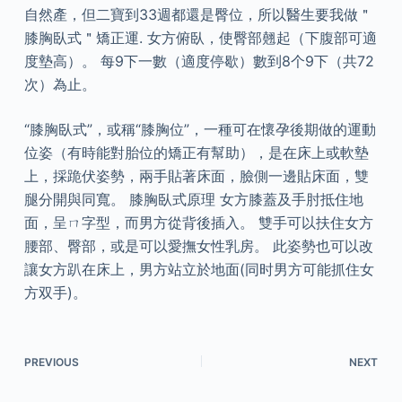
自然產，但二寶到33週都還是臀位，所以醫生要我做＂
膝胸臥式＂矯正運. 女方俯臥，使臀部翹起（下腹部可適
度墊高）。 每9下一數（適度停歇）數到8个9下（共72
次）為止。
“膝胸臥式”，或稱“膝胸位”，一種可在懷孕後期做的運動
位姿（有時能對胎位的矯正有幫助），是在床上或軟墊
上，採跪伏姿勢，兩手貼著床面，臉側一邊貼床面，雙
腿分開與同寬。 膝胸臥式原理 女方膝蓋及手肘抵住地
面，呈ㄇ字型，而男方從背後插入。 雙手可以扶住女方
腰部、臀部，或是可以愛撫女性乳房。 此姿勢也可以改
讓女方趴在床上，男方站立於地面(同时男方可能抓住女
方双手)。
PREVIOUS
NEXT