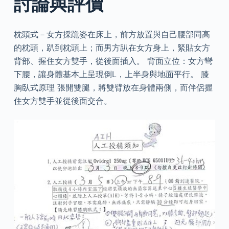
討論與評價
枕頭式－女方採跪姿在床上，前方放置與自己腰部同高
的枕頭，趴到枕頭上；而男方趴在女方身上，緊貼女方
背部、握住女方雙手，從後面插入。 背面立位：女方彎
下腰，讓身體基本上呈現倒L，上半身與地面平行。 膝
胸臥式原理 張開雙腿，將雙臂放在身體兩側，而伴侶握
住女方雙手並從後面交合。