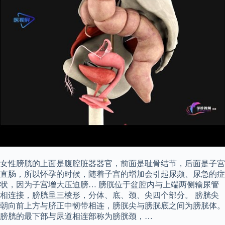
女性膀胱的上面是腹腔脏器器官，前面是耻骨结节，后面是子宫
直肠，所以怀孕的时候，随着子宫的增加会引起尿频、尿急的症
状，因为子宫增大压迫膀… 膀胱位于盆腔内与上端两侧输尿管
相连接，膀胱呈三棱形，分体、底、颈、尖四个部分。 膀胱尖
朝向前上方与脐正中韧带相连，膀胱尖与膀胱底之间为膀胱体。
膀胱的最下部与尿道相连部称为膀胱颈，…