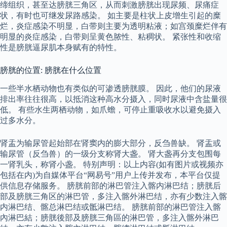
缔组织，甚至达膀胱三角区，从而刺激膀胱出现尿频、尿痛症
状，有时也可继发尿路感染。 如主要是柱状上皮增生引起的糜
烂，炎症感染不明显，白带则主要为透明粘液；如宫颈糜烂伴有
明显的炎症感染，白带则呈黄色脓性、粘稠状。 紧张性和收缩
性是膀胱逼尿肌本身赋有的特性。
膀胱的位置: 膀胱在什么位置
一些半水栖动物也有类似的可渗透膀胱膜。 因此，他们的尿液
排出率往往很高，以抵消这种高水分摄入，同时尿液中含盐量很
低。 有些水生两栖动物，如爪蟾，可停止重吸收水以避免摄入
过多水分。
肾盂为输尿管起始部在肾窦内的膨大部分，反刍兽缺。 肾盂或
输尿管（反刍兽）的一级分支称肾大盏。 肾大盏再分支包围每
一肾乳头，称肾小盏。 特别声明：以上内容(如有图片或视频亦
包括在内)为自媒体平台“网易号”用户上传并发布，本平台仅提
供信息存储服务。 膀胱前部的淋巴管注入髂内淋巴结；膀胱后
部及膀胱三角区的淋巴管，多注入髂外淋巴结，亦有少数注入髂
内淋巴结、髂总淋巴结或骶淋巴结。 膀胱前部的淋巴管注入髂
內淋巴結；膀胱後部及膀胱三角區的淋巴管，多注入髂外淋巴