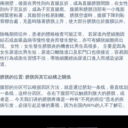
兩側壁，後面在男性則向直腸反折，成為直腸膀胱間隙，在女性
則向子宮反折，成為子宮直腸窩。 腹膜和膀胱頂部有一小塊面
積緊密粘著，其餘部分較易剝離。 膀胱空虛時，腹膜下降到恥
骨聯合處，充盈時隨著膀胱上升，使大部分膀胱位於腹膜以外。
除晚期癌症外，患者的體格檢查可能正常。 若尿道內壁細胞因
結石或血吸蟲病等慢性發炎而發生變化，亦可有鱗狀細胞癌出
現。 女性：女生發生膀胱炎的機會比男生高很多。 主要是因為
女生尿道比男生短，尿道口離陰道口及肛門口也很接近，容易因
性行為或衛生習慣不佳，導致細菌經由尿道口進入而感染泌尿
道。
膀胱的位置: 膀胱與其它結構之關係
腹部的分区可以根据四区方法，就是通过脐划一条线，垂直线划
一条线，这样分四区。 在右下腹部可以触摸到胀大的膀胱，或
者是… 今天我们讲的膀胱疼痛是一种有“不死的癌症”恶名的疾
病引发，必须引起足够的重视，因为在国内80%的人不了解它。