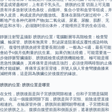
肾盂或肾盏相对，上有若干乳头孔。 膀胱的位置 切面上可见髓
质有许多放射状淡色条纹，由髓袢、集合小管和血管等组成，并
伸入皮质，构成皮质内的髓放线。 畜体在新陈代谢过程中，不
断地产生各种代谢终产物(如二氧化碳、尿素、尿酸、肌酐、无
机盐和水等)，必须随时排出体外，才能维持正常的生命活动。
靜脈注射腎盂攝影 膀胱的位置 / 電腦斷層等高階檢查：檢查腎
臟、輸尿管、膀胱有無異常，對泌尿道阻塞或反覆性感染時執
行。 復發性膀胱炎經常需要長期治療，一般為2~6週，最長可能
會給予6個月低劑量的抗生素。 如果仍無法痊癒，可能需要進一
步做靜脈腎臟攝影、膀胱鏡檢查或膀胱機能檢查。 極可能是罹
患急性胰臟炎，其疼痛常是持續且強烈，必須使用嗎啡類的止痛
劑才能緩解。 疼痛常反射至背後，所號人病人常會彎腰曲膝來
減輕疼痛，這是因為胰臟位於後腹腔的緣故。
膀胱的位置: 膀胱位置是哪里
在女性，膀胱後面是與子宮膀胱間隙相連，但和子宮體是隔開
的。 在這一個腹膜間隙下面，膀胱是與子宮頸、前陰道壁直接
相連的。 在輸尿管外側，膀胱與前層闊韌帶相連，子宮體和底
位於膀胱之上。 腹膜自腹壁前面和側面反折，遮著膀胱前面和