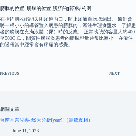
膀胱的位置: 膀胱的位置-膀胱的解剖结构图
在括约肌收缩能关闭尿道内口，防止尿液自膀胱漏出。 醫師會
將一根小小的導管置入病患的膀胱內，灌注生理食鹽水，了解患
者的膀胱在充滿液體（尿）時的反應。 正常膀胱的容量大約400
至500C.C.，間質性膀胱炎患者的膀胱容量通常比較小，在灌注
的過程當中經常會有疼痛的感覺。
PREVIOUS
NEXT
相關文章
台南香奈兒專櫃9大分析[year]!（震驚真相）
June 11, 2023