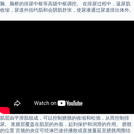
脑、脑桥的排尿中枢等高级中枢调控。 在排尿过程中，逼尿肌
收缩，尿道外括约肌和会阴肌舒张，使尿液通过尿道排出体外。
肌层由平滑肌组成，可以控制膀胱的收缩和松弛，从而控制排
尿。 浆膜层覆盖在肌层的外面，起到保护和润滑的作用。 膀胱
的位置 宫颈的炎症可经淋巴途径播散或直接蔓延至膀胱周围结