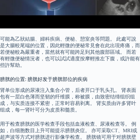
可能為乙狀結腸、婦科疾病、便秘、憩室炎等問題。 此處可說
是大腸較尾端的位置，因此輕微的便秘常見會在此出現疼痛，而
若便秘較為嚴重者，當然就有可能跨足到其他腹部區域。 而若
有輕微便秘情況者，也可以試試適度按摩輕推左下腹，或許能有
些許幫助。
膀胱的位置: 膀胱好发于膀胱部位的疾病
肾单位形成的尿液注入集合小管，后者开口于乳头孔。 肾表面
包有一层白色薄而坚韧的纤维膜，称被膜，由致密结缔组织组
成，与实质连接不紧密，正常时容易剥离。 肾实质由许多肾叶
组成，每一肾叶可分为皮质和髓质。
用于检查膀胱的医学检查手段包括血液检查、尿液检查等。 例
如，白细胞数目上升可能提示膀胱炎症。 亦可采取CT、MRI或
超声波等方式对膀胱进行影像学检查。 膀胱镜可用于对膀胱壁