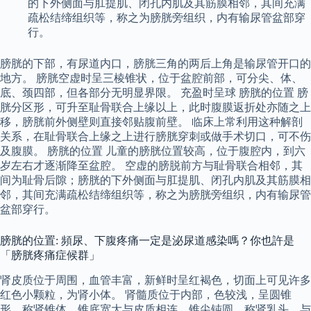
的下外侧面与肛提肌、闭孔内肌及其筋膜相邻，其间充满
疏松结缔组织等，称之为膀胱旁组织，内有输尿管盆部穿
行。
膀胱的下部，有尿道内口，膀胱三角的两后上角是输尿管开口的
地方。 膀胱空虚时呈三棱锥状，位于盆腔前部，可分尖、体、
底、颈四部，但各部分无明显界限。 充盈时呈球 膀胱的位置 膀
胱分区形，可升至耻骨联合上缘以上，此时腹膜返折处亦随之上
移，膀胱前外侧壁则直接邻贴腹前壁。 临床上常利用这种解剖
关系，在耻骨联合上缘之上进行膀胱穿刺或做手术切口，可不伤
及腹膜。 膀胱的位置 儿童的膀胱位置较高，位于腹腔内，到六
岁左右才逐渐降至盆腔。 空虚的膀脱前方与耻骨联合相邻，其
间为耻骨后隙；膀胱的下外侧面与肛提肌、闭孔内肌及其筋膜相
邻，其间充满疏松结缔组织等，称之为膀胱旁组织，内有输尿管
盆部穿行。
膀胱的位置: 頻尿、下腹疼痛一定是泌尿道感染嗎？你也許是
「膀胱疼痛症候群」
肾皮质位于周围，血管丰富，新鲜时呈红褐色，切面上可见许多
红色小颗粒，为肾小体。 肾髓质位于内部，色较浅，呈圆锥
形，称肾锥体，锥底宽大与皮质相连，锥尖钝圆，称肾乳头，与