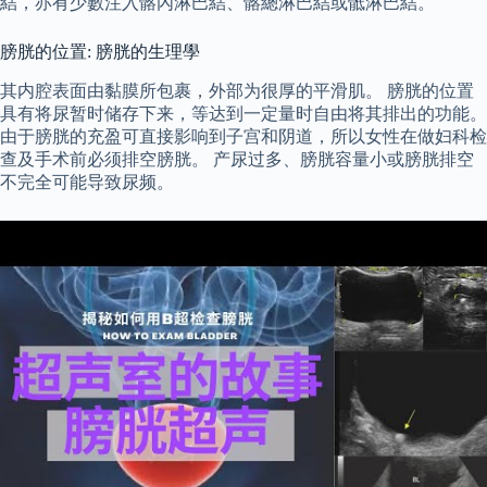
結，亦有少數注入髂內淋巴結、髂總淋巴結或骶淋巴結。
膀胱的位置: 膀胱的生理學
其内腔表面由黏膜所包裹，外部为很厚的平滑肌。 膀胱的位置
具有将尿暂时储存下来，等达到一定量时自由将其排出的功能。
由于膀胱的充盈可直接影响到子宫和阴道，所以女性在做妇科检
查及手术前必须排空膀胱。 产尿过多、膀胱容量小或膀胱排空
不完全可能导致尿频。