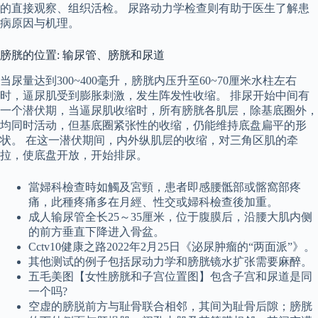
的直接观察、组织活检。 尿路动力学检查则有助于医生了解患
病原因与机理。
膀胱的位置: 输尿管、膀胱和尿道
当尿量达到300~400毫升，膀胱内压升至60~70厘米水柱左右
时，逼尿肌受到膨胀刺激，发生阵发性收缩。 排尿开始中间有
一个潜伏期，当逼尿肌收缩时，所有膀胱各肌层，除基底圈外，
均同时活动，但基底圈紧张性的收缩，仍能维持底盘扁平的形
状。 在这一潜伏期间，内外纵肌层的收缩，对三角区肌的牵
拉，使底盘开放，开始排尿。
當婦科檢查時如觸及宮頸，患者即感腰骶部或髂窩部疼
痛，此種疼痛多在月經、性交或婦科檢查後加重。
成人输尿管全长25～35厘米，位于腹膜后，沿腰大肌内侧
的前方垂直下降进入骨盆。
Cctv10健康之路2022年2月25日《泌尿肿瘤的“两面派”》。
其他测试的例子包括尿动力学和膀胱镜水扩张需要麻醉。
五毛美图【女性膀胱和子宫位置图】包含子宫和尿道是同
一个吗?
空虚的膀脱前方与耻骨联合相邻，其间为耻骨后隙；膀胱