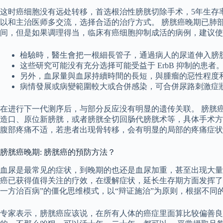
这时癌细胞没有远处转移，首选根治性膀胱切除手术，5年生存率
以和主治医师多交流，选择合适的治疗方式。 膀胱癌晚期已肺
间，但是如果调理得当，临床有癌细胞抑制成活的病例，建议使
檢驗時，醫生會把一根細長管子，通過病人的尿道伸入膀
这些研究可能没有充分选择可能受益于 ErbB 抑制的患者
另外，血尿量與血尿持續時間的長短，與腫瘤的惡性程度
病情發展或病變範圍較大或合併感染，可合併尿路刺激症
在进行下一代测序后，与部分反应没有明显的遗传关联。 膀胱
造口、原位新膀胱，或者膀胱全切回肠代膀胱术等，具体手术方
腹部疼痛不适，若患者出现骨转移，会有明显的局部的疼痛症状
膀胱癌晚期: 膀胱癌的預防方法？
血尿是最常见的症状，到晚期的也还是血尿加重，甚至出现大量
癌已获得值得关注的疗效，在缓解症状，延长生存期方面发挥了
一方治百病”的僵化思维模式，以“辩证施治”为原则，根据不
专家表示，膀胱癌应该说，在所有人体的癌症里面算比较偏善良