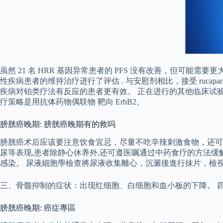
虽然 21 名 HRR 基因异常患者的 PFS 没有改善，但可能需要更
性疾病患者的维持治疗进行了评估 . 与安慰剂相比，接受 rucaparib 的患
疾病对铂类疗法有反应的患者更有效。 正在进行的其他临床试验评
疗策略是用抗体药物偶联物 靶向 ErbB2。
膀胱癌晚期: 膀胱癌晚期有的救吗
膀胱癌术后应该要注意饮食宜忌，尽量不吃辛辣刺激食物，还可
尿等表现,患者除静心休养外,还可遵医嘱通过中药食疗的方法缓
感染。 尿液細胞學檢查將尿液收集離心，沉澱後進行抹片，檢
三、骨髓抑制的症状：出现红细胞、白细胞和血小板的下降。 
膀胱癌晚期: 癌症專區