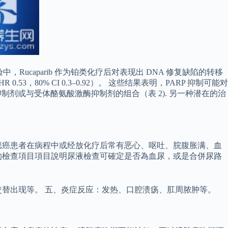
中，Rucaparib 作为铂类化疗后对表现出 DNA 修复缺陷的转移
 0.53，80% CI 0.3–0.92）。 这些结果表明，PARP 抑制可能对
制剂或与受体酪氨酸激酶抑制剂的组合（表 2). 另一种潜在的治
胱癌患者在病程中或经放化疗后常有恶心、呕吐、脘腹胀满、血
癌的檢查項目項目說明尿液檢查可確定是否為血尿，或是合併尿路
替出现等。 五、炎症反应：发热、口腔溃疡、肛周脓肿等。