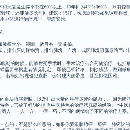
和无复发生存率都在60%以上，10年则为43%和60%。 只
部转移，还能活多长时间 建议：您好，膀胱癌转移如果调理得当
用中药进行治疗调理，望您安康。
胱。
。
和腫瘤大小、範圍、數目有一定關係。
狀，排出腐肉樣物質，排出腫塊、血塊，或因腫塊阻塞尿路而出
癌晚期的时候，能够耐受手术时，手术治疗结合药物治疗，包括放
式需要根据患者情况制定。 即使已经转移，切除膀胱，做到减瘤
。 若病灶出现侵犯直肠，会出现大便带血，甚至排便困难。
的血块填塞膀胱，以及排出大量的肿瘤坏死的腐肉，。 因为膀胱
特色，形成了鲜明的具有中医特色的治疗膀胱癌的经验。 “中医
同的病人，一人一方、一症一药，不同的病情给予不同的治疗方案
一点的，不是那么凶恶的，如果你要跟胰腺癌、肝癌，肺癌比的话