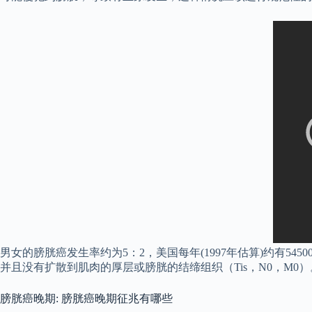
男女的膀胱癌发生率约为5：2，美国每年(1997年估算)约有5
并且没有扩散到肌肉的厚层或膀胱的结缔组织（Tis，N0，M0）
膀胱癌晚期: 膀胱癌晚期征兆有哪些