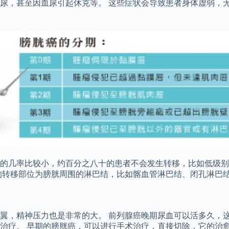
尿，甚至因血尿引起休克等。 这些症状会导致患者身体虚弱，无
的几率比较小，约百分之八十的患者不会发生转移，比如低级别
的转移部位为膀胱周围的淋巴结，比如髂血管淋巴结、闭孔淋巴
翼，精神压力也是非常的大。 前列腺癌晚期尿血可以活多久，这
治疗。 早期的膀胱癌，可以进行手术治疗，直接切除，它的治