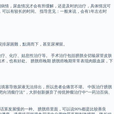
有控制病情，尿血情况才会有所缓解，还是及时的治疗，具体情况可
，可以有较长的时间。 指导意见：一般来说，会有1年左右时
現排尿困難，點滴而下，甚至尿瀦留。
疗、化疗、姑息性治疗等。 手术治疗包括膀胱全切输尿管皮肤
术，也有好处。 膀胱癌晚期 膀胱癌晚期常常表现肉眼血尿，下
填塞导致尿液无法排出，所以患者会痛苦不堪。 中医治疗膀胱
靶向消瘤疗法”，大胆创新摒弃了传统肿瘤治疗中“一药治百病、
。
算发展慢的一种。 膀胱癌里面，可以说90%都是比较善良