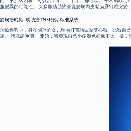
的，不那么凶狠，可以活十年，二十年，都可以。 平常攝取足夠水分
胞變異的可能性。 大多數膀胱癌會從膀胱內皮黏膜層出現突變
膀胱癌晚期: 膀胱癌TNM分期标准系统
治療過程中，身在國外的女兒頻頻打電話回家關心我，比我自己
題。 膀胱癌晚期 一開始，我發現自己小便顏色好像不太一樣，