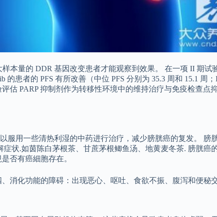
大样本量的 DDR 基因改变患者才能观察到效果。 在一项 II 期试验
者的 PFS 有所改善（中位 PFS 分别为 35.3 周和 15.1 周；HR
估 PARP 抑制剂作为转移性环境中的维持治疗与免疫检查点抑
以服用一些清热利湿的中药进行治疗，减少膀胱癌的复发。 膀
解症状.如茵陈白茅根茶、甘蔗茅根鲫鱼汤、地黄麦冬茶. 膀胱
視是否有癌細胞存在。
四、消化功能的障碍：出现恶心、呕吐、食欲不振、腹泻和便秘交