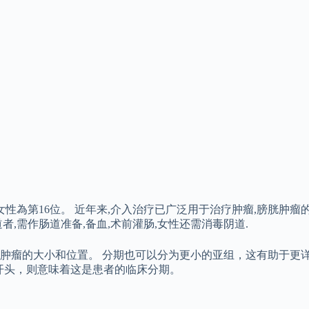
女性為第16位。 近年来,介入治疗已广泛用于治疗肿瘤,膀胱肿瘤
,需作肠道准备,备血,术前灌肠,女性还需消毒阴道.
描述肿瘤的大小和位置。 分期也可以分为更小的亚组，这有助于更
cal）开头，则意味着这是患者的临床分期。