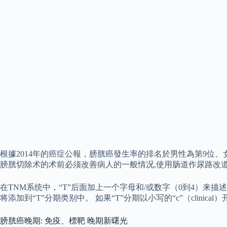
根據2014年的癌症公報，膀胱癌發生率的排名於男性為第9位、
膀胱切除术的术前必须改善病人的一般情况,使用肠道作尿路改道者
在TNM系统中，“T”后面加上一个字母和/或数字（0到4）来
将添加到“T”分期类别中。 如果“T”分期以小写的“c”（clini
膀胱癌晚期: 免疫、標靶 晚期新曙光