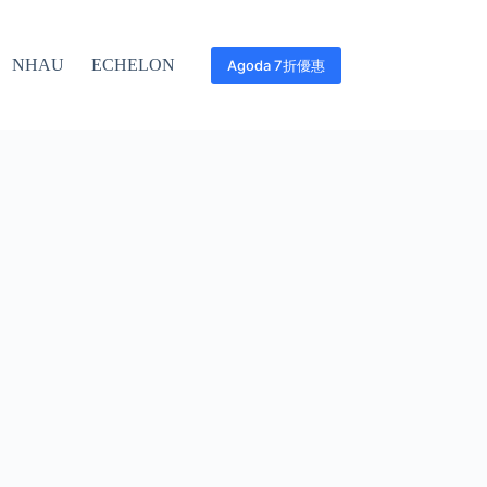
NHAU
ECHELON
Agoda 7折優惠