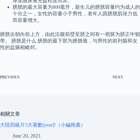
厚度随尿液充盈程度而异。
膀胱的最大容量为800毫升，新生儿的膀胱容量约为成人的
十分之一，女性的容量小于男性，老年人因膀胱肌张力低
而容量增大。
膀胱尖朝向前上方，由此沿腹前壁至脐之间有一褶襞为脐正中韧
带。 膀胱是什么 膀胱的最下部为膀胱颈，与男性的前列腺和女
性的盆膈相毗邻。
PREVIOUS
NEXT
相關文章
大陸四級片5大著數[year]!（小編推薦）
June 20, 2023