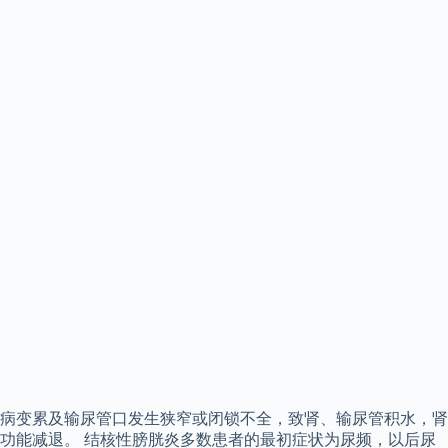
病变累及输尿管口发生狭窄或闭锁不全，致肾、输尿管积水，肾
功能减退。 结核性膀胱炎多数患者的最初症状为尿频，以后尿