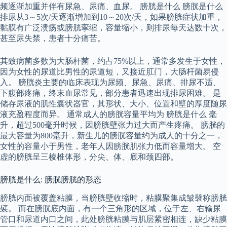
频逐渐加重并伴有尿急、尿痛、血尿。 膀胱是什么 膀胱是什么
排尿从3～5次/天逐渐增加到10～20次/天，如果膀胱症状加重，
黏膜有广泛溃疡或膀胱挛缩，容量缩小，则排尿每天达数十次，
甚至尿失禁，患者十分痛苦。
其致病菌多数为大肠杆菌，约占75%以上，通常多发生于女性，
因为女性的尿道比男性的尿道短，又接近肛门，大肠杆菌易侵
入。 膀胱炎主要的临床表现为尿频、尿急、尿痛、排尿不适、
下腹部疼痛，终末血尿常见，部分患者迅速出现排尿困难。 是
储存尿液的肌性囊状器官，其形状、大小、位置和壁的厚度随尿
液充盈程度而异。 通常成人的膀胱容量平均为 膀胱是什么 毫
升，超过500毫升时候，因膀胱壁张力过大而产生疼痛。 膀胱的
最大容量为800毫升，新生儿的膀胱容量约为成人的十分之一，
女性的容量小于男性，老年人因膀胱肌张力低而容量增大。 空
虚的膀胱呈三棱椎体形，分尖、体、底和颈四部。
膀胱是什么: 膀胱膀胱的形态
膀胱内面被覆盖粘膜，当膀胱壁收缩时，粘膜聚集成皱襞称膀胱
襞。 而在膀胱底内面，有一个三角形的区域，位于左、右输尿
管口和尿道内口之间，此处膀胱粘膜与肌层紧密相连，缺少粘膜