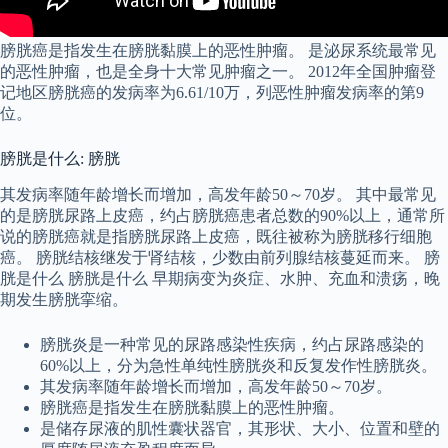
膀胱癌是指发生在膀胱黏膜上的恶性肿瘤。 是泌尿系统最常见
的恶性肿瘤，也是全身十大常见肿瘤之一。 2012年全国肿瘤登
记地区膀胱癌的发病率为6.61/10万，列恶性肿瘤发病率的第9
位。
膀胱是什么: 膀胱
其发病率随年龄增长而增加，高发年龄50～70岁。 其中最常见
的是膀胱尿路上皮癌，约占膀胱癌患者总数的90%以上，通常所
说的膀胱癌就是指膀胱尿路上皮癌，既往被称为膀胱移行细胞
癌。 膀胱结核继发于肾结核，少数由前列腺结核蔓延而来。 膀
胱是什么 膀胱是什么 早期病变为炎症、水肿、充血和溃疡，晚
期发生膀胱挛缩。
膀胱炎是一种常见的尿路感染性疾病，约占尿路感染的
60%以上，分为急性单纯性膀胱炎和反复发作性膀胱炎。
其发病率随年龄增长而增加，高发年龄50～70岁。
膀胱癌是指发生在膀胱黏膜上的恶性肿瘤。
是储存尿液的肌性囊状器官，其形状、大小、位置和壁的