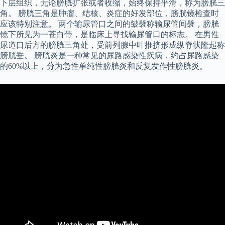
下层组织，无论膀胱扩张或者收缩，始终保持平滑，称为膀胱三
角。 膀胱三角是肿瘤、结核、炎症的好发部位，膀胱镜检查时
应该特别注意。 两个输尿管口之间的皱襞称输尿管间襞，膀胱
镜下所见为一苍白带，是临床上寻找输尿管口的标志。 在男性
尿道口后方的膀胱三角处，受前列腺中叶推挤形成纵脊状隆起称
膀胱垂。 膀胱炎是一种常见的尿路感染性疾病，约占尿路感染
的60%以上，分为急性单纯性膀胱炎和反复发作性膀胱炎。