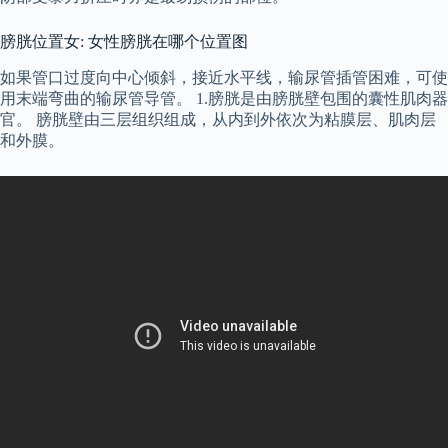
膀胱位置女: 女性膀胱在哪个位置图
如果管口过度向中心倾斜，接近水平线，输尿管插管困难，可使
用末端弯曲的输尿管导管。 1.膀胱是由膀胱壁包围的囊性肌肉器
官。 膀胱壁由三层组织组成，从内到外依次为粘膜层、肌肉层
和外膜。