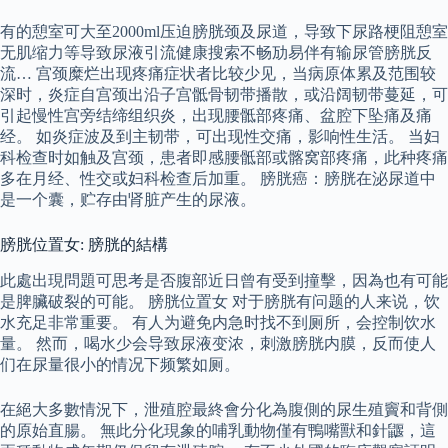
有的憩室可大至2000ml压迫膀胱颈及尿道，导致下尿路梗阻憩室
无肌缩力等导致尿液引流健康搜索不畅劢易伴有输尿管膀胱反
流… 宫颈糜烂出现疼痛症状者比较少见，当病原体累及范围较
深时，炎症自宫颈出沿子宫骶骨韧带播散，或沿阔韧带蔓延，可
引起慢性宫旁结缔组织炎，出现腰骶部疼痛、盆腔下坠痛及痛
经。 如炎症波及到主韧带，可出现性交痛，影响性生活。 当妇
科检查时如触及宫颈，患者即感腰骶部或髂窝部疼痛，此种疼痛
多在月经、性交或妇科检查后加重。 膀胱癌：膀胱在泌尿道中
是一个囊，贮存由肾脏产生的尿液。
膀胱位置女: 膀胱的結構
此處出現問題可思考是否腹部近日曾有受到撞擊，因為也有可能
是脾臟破裂的可能。 膀胱位置女 对于膀胱有问题的人来说，饮
水充足非常重要。 有人为避免内急时找不到厕所，会控制饮水
量。 然而，喝水少会导致尿液变浓，刺激膀胱内膜，反而使人
们在尿量很小的情况下频繁如厕。
在絕大多數情況下，泄殖腔最終會分化為腹側的尿生殖竇和背側
的原始直腸。 無此分化現象的哺乳動物僅有鴨嘴獸和針鼴，這