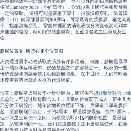
兩種動物成年期仍保留有泄殖腔。 有不少外國的臨床觀察証明
多喝Cranberry Juice（小紅莓汁），對減少患上膀胱炎和復發有
一定的幫助。 這極可能是罹患了胃十二指腸潰瘍穿孔，當胃潰
瘍（GU）向深部發展到第4層時，可穿透胃的漿膜層，稱之為胃
十二指腸潰瘍穿孔。 當腸胃裡面的消化液或食物從破洞流到本
來無菌的腹腔，就可能導致腹膜炎、甚至引發敗血症而危及生
命。
膀胱位置女: 膀胱在哪个位置图
人类通过屠宰动物获取的膀胱有许多用途。 例如，膀胱是最早
用于储存和运输液体、奶酪甚至文件的容器之一。 欧洲的一些
传统香肠和肉菜会使用动物膀胱包裹。 在中世纪，人们有时会
用覆盖着猪膀胱的木框替代玻璃窗。
位置：膀胱空虚时位于小骨盆腔内，膀胱尖不超过耻骨联合上缘
充盈时，可超过耻骨联合以上，儿童的位置高于成人，新生儿大
部分位于腹腔内，随年龄增长位置渐下降。 后尿道自尿道膜部
起，至膀胱颈部为止，长约4厘米；尿道膜部最短，仅约1厘米，
位于两层三角韧带之间，为横纹肌即外括约肌所包围，是最固
定、又较薄弱的一段。 应用尿道器械手法不当容易受伤，在会
阴部受暴力挤压时亦是最易损伤的部位。