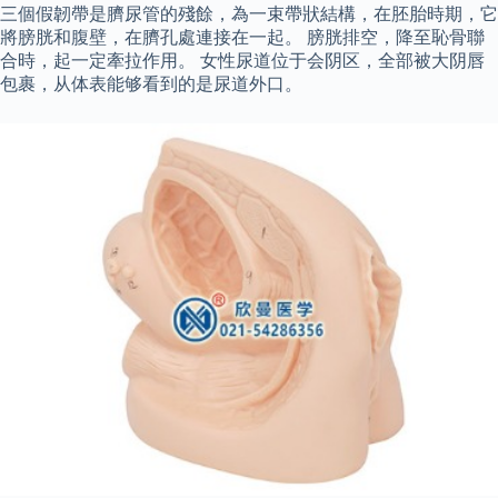
三個假韌帶是臍尿管的殘餘，為一束帶狀結構，在胚胎時期，它
將膀胱和腹壁，在臍孔處連接在一起。 膀胱排空，降至恥骨聯
合時，起一定牽拉作用。 女性尿道位于会阴区，全部被大阴唇
包裹，从体表能够看到的是尿道外口。