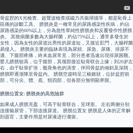
骨盆腔的X光檢查、超聲波檢查或磁力共振掃描等，都是恥骨上
區痛的診斷工具。 膀胱炎是一種常見的尿路感染性疾病，約佔
尿路感染的60%以上，分為急性單純性膀胱炎和反覆發作性膀胱
炎。 其致病菌多數為大腸桿菌，約佔75%以上，通常多發生於
女性，因為女性的尿道比男性的尿道短，又接近肛門，大腸桿菌
易侵入。 膀胱炎主要的臨牀表現為尿頻、尿急、尿痛、排尿不
適、下腹部疼痛，終末血尿常見，部分患者迅速出現排尿困難。
婴儿膀胱较高，位于腹部，其颈部接近耻骨联合上缘；到20岁左
右，由于耻骨扩张，骶骨角色的演变，伴同骨盆的倾斜及深阔，
膀胱即逐渐降至骨盆内。 膀胱空虛時呈三棱錐狀，位於盆腔前
部，可分尖、體、底、頸四部，但各部分無明顯界限。
膀胱位置女: 膀胱炎的高危險群
如果成人膀胱充盈，可高于耻骨联合，呈球形。 左右两侧分别
连接输尿管，下部连接尿道。 膀胱位置女 膀胱是人体的正常解
剖器官，主要作用是对尿液进行潴留。