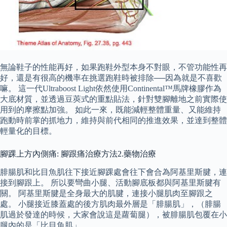
無論鞋子的性能再好，如果跑鞋外型本身不對眼，不管功能性再
好，還是有很高的機率在挑選跑鞋時被排除──因為就是不喜歡
嘛。 這一代Ultraboost Light依然使用Continental™馬牌橡膠作為
大底材質，並透過豆莢式的重點貼法，針對雙腳離地之前實際使
用到的摩擦點加強。 如此一來，既能減輕整體重量、又能維持
跑動時前掌的抓地力，維持與前代相同的推進效果，並達到整體
輕量化的目標。
腳踝上方內側痛: 腳跟痛治療方法2.藥物治療
腓腸肌和比目魚肌往下接近腳踝處會往下會合為阿基里斯腱，連
接到腳跟上。 所以要彎曲小腿、活動腳底板都與阿基里斯腱有
關。 阿基里斯腱是全身最大的肌腱，連接小腿肌肉至腳跟之
處。 小腿接近膝蓋處的後方肌肉最外層是「腓腸肌」，（腓腸
肌過於發達的時候，大家會說這是蘿蔔腿），被腓腸肌包覆在小
腿內的是「比目魚肌」。