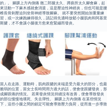
的」。 腳踝上方內側痛 翹二郎腿太久、蹲廁所太久腳會麻，起
來活動一下麻木感就會消退，這是壓迫性神經炎，但也可能是腰
椎長骨刺壓迫到坐骨神經導致腳麻。 就不要突然開始加重量練
習，或一次練跑練得很久，請記得先適時放鬆小腿肌肉和阿基里
斯腱，才不會讓小腿後方愈來愈緊繃而發炎。
當人在走路、運動時，肌肉跟腱的末端是受力最大的部分，也最
脆弱的位置，當女士長時間用力過大的話，便會使跟腱發炎，形
成腳跟痛的情況。 若果發炎情況持續沒有改善，便會導致發炎
的部位慢慢地壞死、失去彈性。 腳踝上方內側痛 在某些情況
下，這些小腿之間的鎖定可能會導致壓力負荷，從而進一步導致