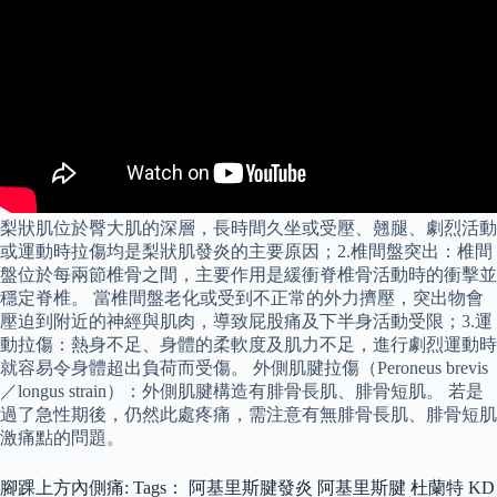
梨狀肌位於臀大肌的深層，長時間久坐或受壓、翹腿、劇烈活動
或運動時拉傷均是梨狀肌發炎的主要原因；2.椎間盤突出：椎間
盤位於每兩節椎骨之間，主要作用是緩衝脊椎骨活動時的衝擊並
穩定脊椎。 當椎間盤老化或受到不正常的外力擠壓，突出物會
壓迫到附近的神經與肌肉，導致屁股痛及下半身活動受限；3.運
動拉傷：熱身不足、身體的柔軟度及肌力不足，進行劇烈運動時
就容易令身體超出負荷而受傷。 外側肌腱拉傷（Peroneus brevis
／longus strain）：外側肌腱構造有腓骨長肌、腓骨短肌。 若是
過了急性期後，仍然此處疼痛，需注意有無腓骨長肌、腓骨短肌
激痛點的問題。
腳踝上方內側痛: Tags： 阿基里斯腱發炎 阿基里斯腱 杜蘭特 KD