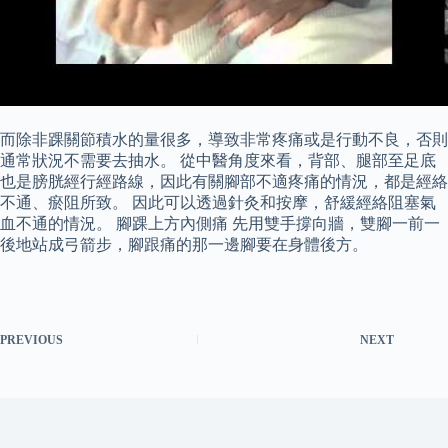
而除非踝關節積水的量很多，導致非常疼痛或是行動不良，否則
通常狀況不需要去抽水。 從中醫角度來看，背部、腿部至足底
也是膀胱經行經路線，因此有關腳部不適疼痛的情況，都是經絡
不通、瘀阻所致。 因此可以透過針灸和按摩，舒緩經絡阻塞氣
血不通的情況。 腳踝上方內側痛 先用雙手撐向牆，雙腳一前一
後地站成弓箭步，腳跟痛的那一邊腳要在身體後方。
PREVIOUS
NEXT