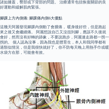
諸如膝蓋，臀部或下背部的問題。 治療通常包括恢復關節的良
好運動和緩解肌肉緊張。
腳踝上方內側痛: 腳踝痛內側6大優點
這幾天阿麗發現腳踝內側動了會腫痛， 暖身後好些，但是跑起
來之後又會繼續痛。 阿麗想說自己又沒扭到腳，應該不久後就
會好，然而沒有好轉的跡象，不要說跑步，阿麗連走路都一拐一
拐的。 個人認為沒事，因為我也是體育生，本人和我同學都有
過類似情況，但是我很快就好了，你不防每天晚上用熱手巾或暖
水袋方在那，可能會有效。