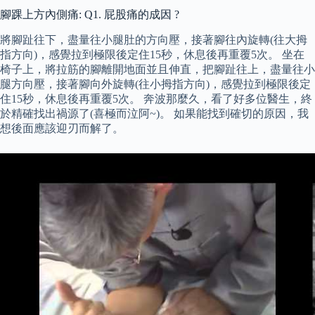
腳踝上方內側痛: Q1. 屁股痛的成因 ?
將腳趾往下，盡量往小腿肚的方向壓，接著腳往內旋轉(往大拇
指方向)，感覺拉到極限後定住15秒，休息後再重覆5次。 坐在
椅子上，將拉筋的腳離開地面並且伸直，把腳趾往上，盡量往小
腿方向壓，接著腳向外旋轉(往小拇指方向)，感覺拉到極限後定
住15秒，休息後再重覆5次。 奔波那麼久，看了好多位醫生，終
於精確找出禍源了(喜極而泣阿~)。 如果能找到確切的原因，我
想後面應該迎刃而解了。