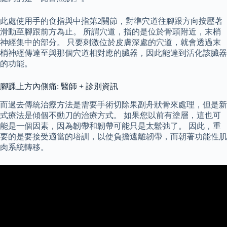
此處使用手的食指與中指第2關節，對準穴道往腳跟方向按壓著
滑動至腳跟前方為止。 所謂穴道，指的是位於骨頭附近，末梢
神經集中的部分。 只要刺激位於皮膚深處的穴道，就會透過末
梢神經傳達至與那個穴道相對應的臟器，因此能達到活化該臟器
的功能。
腳踝上方內側痛: 醫師 + 診別資訊
而過去傳統治療方法是需要手術切除果副舟狀骨來處理，但是新
式療法是傾個不動刀的治療方式。 如果您以前有塗層，這也可
能是一個因素，因為韌帶和韌帶可能只是太鬆弛了。 因此，重
要的是要接受適當的培訓，以使負擔遠離韌帶，而朝著功能性肌
肉系統轉移。