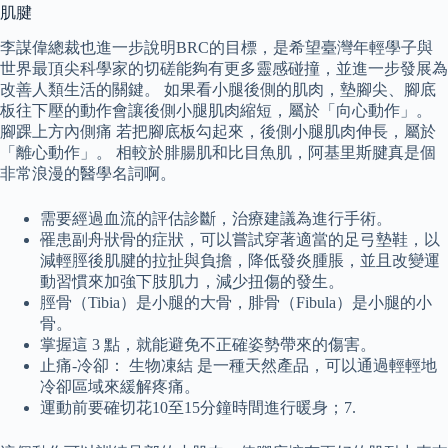
肌腱
李謀偉總裁也進一步說明BRC的目標，是希望臺灣年輕學子與
世界最頂尖科學家的切磋能夠有更多靈感碰撞，並進一步發展為
改善人類生活的關鍵。 如果看小腿後側的肌肉，墊腳尖、腳底
板往下壓的動作會讓後側小腿肌肉縮短，屬於「向心動作」。
腳踝上方內側痛 若把腳底板勾起來，後側小腿肌肉伸長，屬於
「離心動作」。 相較於腓腸肌和比目魚肌，阿基里斯腱真是個
非常浪漫的醫學名詞啊。
需要經過血流的評估診斷，治療建議為進行手術。
罹患副舟狀骨的症狀，可以嘗試穿著適當的足弓墊鞋，以
減輕脛後肌腱的拉扯與負擔，降低發炎腫脹，並且改變運
動習慣來加強下肢肌力，減少扭傷的發生。
脛骨（Tibia）是小腿的大骨，腓骨（Fibula）是小腿的小
骨。
掌握這 3 點，就能避免不正確姿勢帶來的傷害。
止痛-冷卻： 生物凍結 是一種天然產品，可以通過輕輕地
冷卻區域來緩解疼痛。
運動前要確切花10至15分鐘時間進行暖身；7.