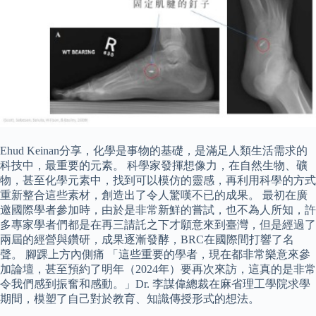
Ehud Keinan分享，化學是事物的基礎，是滿足人類生活需求的
科技中，最重要的元素。 科學家發揮想像力，在自然生物、礦
物，甚至化學元素中，找到可以模仿的靈感，再利用科學的方式
重新整合這些素材，創造出了令人驚嘆不已的成果。 最初在廣
邀國際學者參加時，由於是非常新鮮的嘗試，也不為人所知，許
多專家學者們都是在再三請託之下才願意來到臺灣，但是經過了
兩屆的經營與鑽研，成果逐漸發酵，BRC在國際間打響了名
聲。 腳踝上方內側痛 「這些重要的學者，現在都非常樂意來參
加論壇，甚至預約了明年（2024年）要再次來訪，這真的是非常
令我們感到振奮和感動。」Dr. 李謀偉總裁在麻省理工學院求學
期間，模塑了自己對於教育、知識傳授形式的想法。