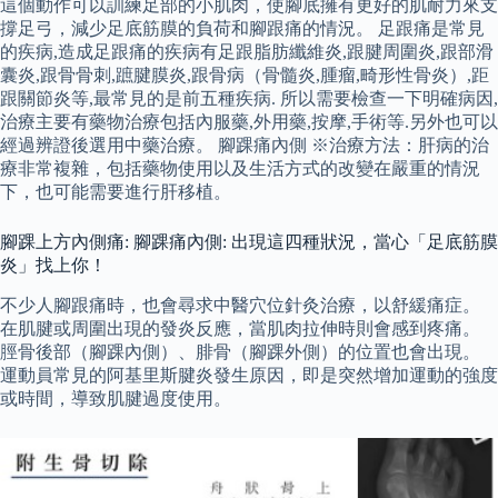
這個動作可以訓練足部的小肌肉，使腳底擁有更好的肌耐力來支
撐足弓，減少足底筋膜的負荷和腳跟痛的情況。 足跟痛是常見
的疾病,造成足跟痛的疾病有足跟脂肪纖維炎,跟腱周圍炎,跟部滑
囊炎,跟骨骨刺,蹠腱膜炎,跟骨病（骨髓炎,腫瘤,畸形性骨炎）,距
跟關節炎等,最常見的是前五種疾病. 所以需要檢查一下明確病因,
治療主要有藥物治療包括內服藥,外用藥,按摩,手術等.另外也可以
經過辨證後選用中藥治療。 腳踝痛內側 ※治療方法：肝病的治
療非常複雜，包括藥物使用以及生活方式的改變在嚴重的情況
下，也可能需要進行肝移植。
腳踝上方內側痛: 腳踝痛內側: 出現這四種狀況，當心「足底筋膜
炎」找上你！
不少人腳跟痛時，也會尋求中醫穴位針灸治療，以舒緩痛症。
在肌腱或周圍出現的發炎反應，當肌肉拉伸時則會感到疼痛。
脛骨後部（腳踝內側）、腓骨（腳踝外側）的位置也會出現。
運動員常見的阿基里斯腱炎發生原因，即是突然增加運動的強度
或時間，導致肌腱過度使用。