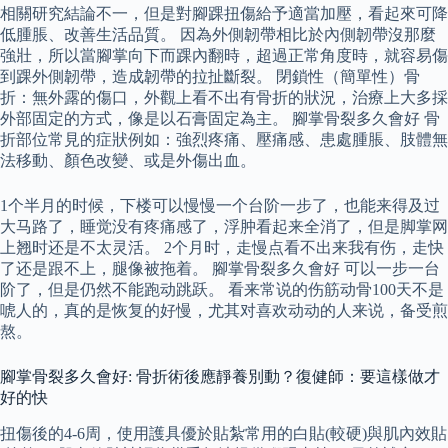
相關研究結論不一，但是對腳踝扭傷給予適當加壓，看起來可降
低腫脹、改善生活品質。 因為外側韌帶相比於內側韌帶沒那麼
強壯，所以當腳掌向下而踝內翻時，超過正常角度時，就容易傷
到踝外側韌帶，造成韌帶的拉扯斷裂。 閉鎖性（簡單性）骨
折：無外露的傷口，外觀上看不出有骨折的狀況，治療上大多採
外部固定的方式，像是以石膏固定為主。 腳掌骨裂多久會好 骨
折部位常見的症狀例如：強烈疼痛、壓痛感、患處腫脹、肢體無
法移動、顏色改變、或是外傷出血。
1个半月的时候，下楼可以慢慢一个台阶一步了，也能来得及过
大马路了，睡觉没有疼痛感了，浮肿看起来全消了，但是脚掌网
上翘时还是不太灵活。 2个月时，走慢点看不出来我有伤，走快
了还是跟不上，腿像被拖着。 腳掌骨裂多久會好 可以一步一台
阶了，但是仍然不能跑动跳跃。 看来常说的伤筋动骨100天不是
唬人的，真的是恢复的好慢，尤其对喜欢动动的人来说，备受煎
熬。
腳掌骨裂多久會好: 骨折術後應靜養別動？復健師：要這樣做才
好的快
扭傷後的4-6周，使用護具優於貼紮常用的白貼(較硬)與肌內效貼