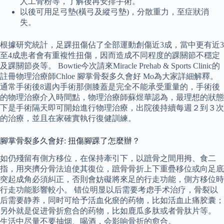
人工骨粉等，了解後再安排手術。
以後可用足弓墊(橫弓及縱弓墊)，分散重力，至症狀消
失。
根據研究統計，足踝扭傷佔了全部運動創傷近3成，當中更有近3
至4成患者會有重複性扭傷，因而造成不同程度的踝關節不穩定
及踝關節炎等。 Bowtie今次請來Miracle Prehab & Sports Clinic的
註冊物理治療師Chloe 腳掌骨裂多久會好 Mo為大家詳細解釋。
通常手術後8週內手術那側膝蓋是完全不能承受重量的，手術後
的物理治療介入時間點，物理治療師蘇煜華認為，最理想的狀態
下是手術隔天即可開始進行物理治療，出院後持續每週２到３次
的治療，並且在家確實執行復健訓練。
腳掌骨裂多久會好: 扭傷腳踝了怎麼辦？
如仍殘留有側方移位，在保持牽引下，以蹠骨之間用拇、食二
指，用夾擠分骨法迫使其復位，蹠骨骨折上下重疊移位或向足底
突起成角必須糾正，否則會妨礙將來足的行走功能，側方移位時
行走功能影響較小。 错位明显以后需要考虑手术治疗，骨裂以
后需要静养，同时可给予活血化瘀的药物，比如活血止痛胶囊；
另外就是促进骨折愈合的药物，比如鹿瓜多肽或者骨肽片等。
生活中尽量不要抽烟、喝酒，会影响骨折的愈合。