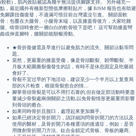
(較軟)，肌內效貼被認為幾乎無法提供腳踝支持。 另外補充一
點，最近國外有種新型態低摩擦鞋貼片，據 BJSM 報告也有助避
免腳踝扭傷復發，不過滿可惜目前台灣還沒引進。 關節面軟
骨：包覆在大腿骨、小腿骨末端，以及膝蓋骨後方，大家吃雞
腿、啃骨頭時會把一層白白的軟骨咬下是吧！ 這可幫助膝蓋彎
曲或伸直腳時，膝關節能順暢滑動。
★骨折復健需及早進行以避免肌力的流失、關節沾黏等問
題。
當然，更嚴重的膝蓋受傷，像是骨頭斷裂、韌帶斷裂、半
月板大範圍撕裂傷發生的話，有時不是休息固定及吃藥就
會好了。
骨裂不宜过早的下地活动，建议至少一个半月以上复查局
部的X片检查，根据骨裂愈合的情…
腳掌骨頭骨裂是可以不用打石膏的,但在做足部活動時要盡
量減少骨裂處兩側關節之活動,以免骨裂情形更嚴重而影響
到骨頭的癒合.
如果同時骨折且脫臼，處理起來更加棘手。
如果已經決定骨折開刀，請詳細詢問骨折開刀的方法以及
使用的醫材，及骨折開刀各種選項的後遺症，例如：是否
用微創骨折開刀方法、鈦合金鎖定式骨板、骨板的廠商、