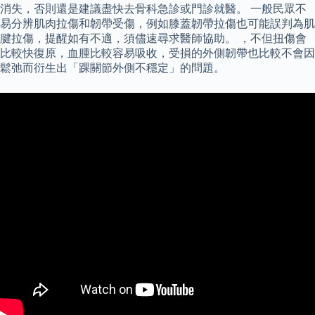
消失，否則還是建議盡快去骨科急診或門診就醫。 一般民眾不
易分辨肌肉拉傷和韌帶受傷，例如膝蓋韌帶拉傷也可能誤判為肌
腱拉傷，提醒如有不適，須儘速尋求醫師協助。 ，不但扭傷會
比較快復原，血腫比較容易吸收，受損的外側韌帶也比較不會因
鬆弛而衍生出「踝關節外側不穩定」的問題。