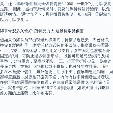
复，还… 脚轻微骨裂完全恢复需要8-10周，一般3个月可以恢复
走路。 因此，当出现此情况时，要及时到骨科进行治疗，以免
延误病情。 通常情况下，脚轻微骨裂恢复一般4-6周，骨裂愈合
以后可以恢复…
腳掌骨裂多久會好: 蹠骨受力大 運動員常見傷害
但如果你腳掌前部出現燒灼樣疼痛，持續超過幾天，即使休息、
換穿寬鬆的鞋子、改變活動方式後仍不緩解，那麼最好去看醫
生。 治療：適當休息，早期用足弓支持，膠布固定包紮或石膏
固定約3周，可防止過多骨痂形成。 以後可用足弓墊(橫弓及縱
弓墊)，分散重力，至症狀消失。 三、行軍骨折較少見，發生於
長途走路，在第2、3蹠骨頸或干骨折，也可發生在脛骨。 骨折
多在不自覺中發生，無外傷史，症狀不重，僅早期患足稍痛，局
部輕度腫脹，感覺足部疲勞不適，有時有較多骨痂發生才發現。
多數不那麼嚴重的扭傷腳踝，在急診通常就是做 X 光排除了骨
折，就會告訴你，回家按PRICE 原則護理，如果疼痛可以吃非
處方類的止痛藥，比如布洛芬。