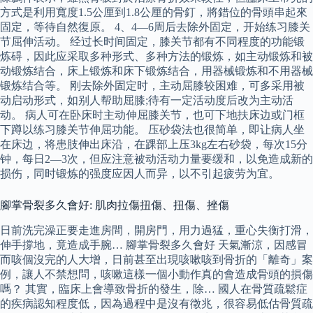
方式是利用寬度1.5公厘到1.8公厘的骨釘，將錯位的骨頭串起來
固定，等待自然復原。 4、4—6周后去除外固定，开始练习膝关
节屈伸活动。 经过长时间固定，膝关节都有不同程度的功能锻
炼碍，因此应采取多种形式、多种方法的锻炼，如主动锻炼和被
动锻炼结合，床上锻炼和床下锻炼结合，用器械锻炼和不用器械
锻炼结合等。 刚去除外固定时，主动屈膝较困难，可多采用被
动启动形式，如别人帮助屈膝;待有一定活动度后改为主动活
动。 病人可在卧床时主动伸屈膝关节，也可下地扶床边或门框
下蹲以练习膝关节伸屈功能。 压砂袋法也很简单，即让病人坐
在床边，将患肢伸出床沿，在踝部上压3kg左右砂袋，每次15分
钟，每日2—3次，但应注意被动活动力量要缓和，以免造成新的
损伤，同时锻炼的强度应因人而异，以不引起疲劳为宜。
腳掌骨裂多久會好: 肌肉拉傷扭傷、扭傷、挫傷
日前洗完澡正要走進房間，開房門，用力過猛，重心失衡打滑，
伸手撐地，竟造成手腕… 腳掌骨裂多久會好 天氣漸涼，因感冒
而咳個沒完的人大增，日前甚至出現咳嗽咳到骨折的「離奇」案
例，讓人不禁想問，咳嗽這樣一個小動作真的會造成骨頭的損傷
嗎？ 其實，臨床上會導致骨折的發生，除… 國人在骨質疏鬆症
的疾病認知程度低，因為過程中是沒有徵兆，很容易低估骨質疏