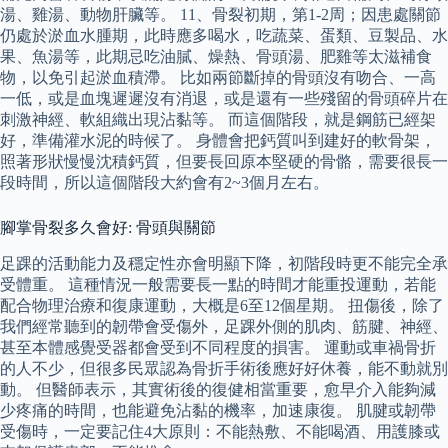
湯、雞湯、動物肝臟等。 11、骨裂初期，第1-2周；因患處關節
仍處於淤血水腫期，此時應多喝水，吃蔬菜、蛋類、豆製品、水
果、魚湯等，此期忌吃油膩、燥熱、骨頭湯、肥雞等太滋補食
物，以免引起淤血積滯。 比如兩節斷掉的骨頭沒有吻合、一高
一低，或是血塊遲遲沒有消退，或是還有一些殘留的骨頭碎片在
刺激神經、軟組織出現沾黏等。 而這個階段，就是鋼筋已經架
好，準備灌水泥的時候了。 身體會把鈣質叫到建好的軟骨架，
照著形狀慢慢沈積鈣質，但要長回原本堅硬的骨骼，需要很長一
段時間，所以這個階段大約會有2~3個月左右。
腳掌骨裂多久會好: 骨頭與關節
足踝的活動能力及穩定性亦會明顯下降，初階段時更不能完全承
受體重。 這種情況一般需要長一點的時間才能重投運動，若能
配合物理治療和復康運動，大概是6至12個星期。 扭傷後，除了
我們經常聽到的韌帶會受傷外，足踝外側的肌肉、筋腱、神經、
甚至本體感覺受器都會受到不同程度的損害。 運動或車禍骨折
的人不少，但很多民眾認為骨折手術後應好好休養，能不動就別
動。 但醫師表示，其實術後的復健相當重要，愈早介入能夠減
少疼痛的時間，也能避免沾黏的機率，加速康復。 肌腱或韌帶
受傷時，一定要記住4大原則：不能熱敷、不能喝酒、用護膝或