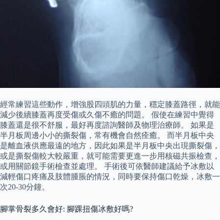
經常練習這些動作，增強股四頭肌的力量，穩定膝蓋路徑，就能
減少後續膝蓋再度受傷或久傷不癒的問題。 假使在練習中覺得
膝蓋還是很不舒服，最好再度諮詢醫師及物理治療師。 如果是
半月板周邊小小的撕裂傷，常有機會自然痊癒。 而半月板中央
是離血液供應最遠的地方，因此如果是半月板中央出現撕裂傷，
或是撕裂傷較大較嚴重，就可能需要更進一步用核磁共振檢查，
或用關節鏡手術檢查並處理。 手術後可依醫師建議給予冰敷以
減輕傷口疼痛及肢體腫脹的情況，同時要保持傷口乾燥，冰敷一
次20-30分鐘。
腳掌骨裂多久會好: 腳踝扭傷冰敷好嗎?