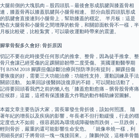
大腿前側的大塊肌肉 – 股四頭肌 – 最後會形成肌腱與膝蓋骨相
連，膝蓋骨再以膝蓋肌腱與小腿骨相連。 部分由股四頭肌形成
的肌腱會直接連到小腿骨上，幫助膝蓋的穩定。 半月板：這是
墊在大腿骨和小腿骨之間增厚的軟骨，和關節面軟骨不一樣，半
月板比較硬，比較紮實，可以吸收運動時帶來的震盪。
腳掌骨裂多久會好: 骨折原因
切記不要在此時接受任何形式的推拿、整骨，因為徒手推拿、整
骨只會讓已經受傷的足踝關節韌帶二度受傷。 英國運動醫學期
刊 BJSM 2018 腳踝扭傷診斷治療與預防準則有提到，腳踝扭傷
要恢復的好，需要三大功能治療：功能性支持、運動訓練及手法
關節活動。 如果回診後醫師說復原的不錯，可以開始活動了，
記得要回頭看我們之前的懶人包「膝蓋愈動愈痛 – 髕骨股骨疼痛
症候群」這篇，這裡有保護膝蓋大作戰的動作輔助練習圖解。
本篇文章主要告訴大家，當長輩發生骨折後，該如何照護。 隨
著年紀的增長以及疾病的影響，年長者不但行動緩慢，行走的穩
定度也大不如前，很容易因為環境或障礙物而跌倒，一旦跌倒，
輕則骨折，嚴重的還可能影響生命安危。 「就像串燒一樣，利
用細長的釘子將骨頭一塊一塊接回來。」陳鵬仲說，這種串骨髓