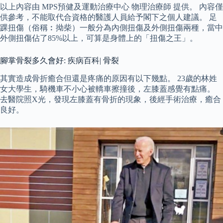
以上內容由 MPS預健及運動治療中心 物理治療師 提供。 內容僅
供參考，不能取代合資格的醫護人員給予閣下之個人建議。 足
踝扭傷（俗稱︰拗柴）一般分為內側扭傷及外側扭傷兩種，當中
外側扭傷佔了85%以上，可算是身體上的「扭傷之王」。
腳掌骨裂多久會好: 疾病百科| 骨裂
其實造成骨折癒合但還是疼痛的原因有以下幾點。 23歲的林姓
女大學生，騎機車不小心被轎車擦撞後，左膝蓋感覺有點痛。
去醫院照X光，發現左膝蓋有骨折的現象，後經手術治療，癒合
良好。