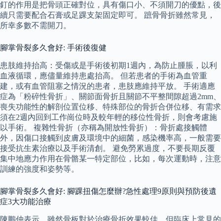
釘的作用是把骨頭正確對位，具有傷口小、不須開刀的優點，後
續只需要配合石膏或足踝支架固定即可。 蹠骨骨折雖然常見，
所幸多數不需開刀。
腳掌骨裂多久會好: 手術後復健
患肢維持抬高：受傷或是手術後初期1週內，為防止腫脹，以利
血液循環，應儘量維持患處抬高。 但若患者的手術為血管重
建，或有血管阻塞之情況的患者，患肢應維持平放。 手術適應
症為「粉碎性骨折」、關節面骨折且關節不平整間隙超過2mm、
喪失功能性的解剖位置位移、特殊部位的骨折合併位移、有需求
須在2週內回到工作崗位時及較年輕的移位性骨折，則會考慮施
以手術。 複雜性骨折（亦稱為開放性骨折）：骨折處接觸體
外，因傷口接觸到皮膚及環境中的細菌，感染機率高，一般需要
接受抗生素治療以及手術清創。 避免勞累過度，不要長期反覆
集中地應力作用在骨骼某一特定部位，比如，每次運動時，注意
訓練的強度和姿勢等。
腳掌骨裂多久會好: 腳踝扭傷怎麼辦?急性處理9原則與預防後遺
症3大功能治療
陳鵬仲表示，雖然骨板對於治療骨折效果較佳，但臨床上常見的