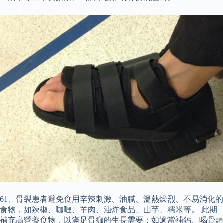
61、骨裂患者避免食用辛辣刺激、油膩、溫熱燥烈、不易消化的
食物，如辣椒、咖喱、羊肉、油炸食品、山芋、糯米等。 此期
補充高營養食物，以滿足骨痂的生長需要；如適當補鈣、喝骨頭