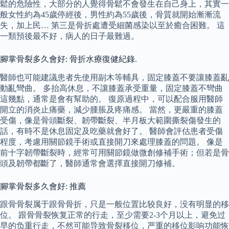
鬆的危險性，大部分的人覺得骨鬆不會發生在自己身上，其實一
般女性約為45歲停經後，男性約為55歲後，骨質就開始漸漸流
失，加上民… 第三是骨折處遭受細菌感染以至於癒合困難。 這
一類預後最不好，病人的日子最難過。
腳掌骨裂多久會好: 骨折水療復健紀錄.
醫師也可能建議患者先使用副木等輔具，固定膝蓋不要讓膝蓋亂
動亂彎曲。 多抬高休息，不讓膝蓋承受重量，固定膝蓋不彎曲
這幾點，通常是會有幫助的。 復原過程中，可以配合服用醫師
開立的消炎止痛藥，減少腫脹及疼痛感。 當然，更嚴重的膝蓋
受傷，像是骨頭斷裂、韌帶斷裂、半月板大範圍撕裂傷發生的
話，有時不是休息固定及吃藥就會好了。 醫師會評估患者受傷
程度，考慮用關節鏡手術或直接開刀來處理膝蓋的問題。 像是
前十字韌帶斷裂時，經常可用關節鏡做微創修補手術；但若是骨
頭及韌帶都斷了，醫師通常會選擇直接開刀修補。
腳掌骨裂多久會好: 推薦
跟骨骨裂属于跟骨骨折，只是一般位置比较良好，没有明显的移
位。 跟骨骨裂恢复正常的行走，至少需要2-3个月以上，避免过
早的负重行走，不然可能导致骨裂移位，严重的移位影响功能恢