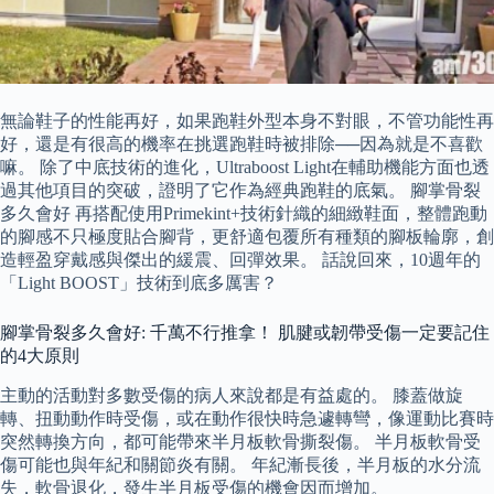
無論鞋子的性能再好，如果跑鞋外型本身不對眼，不管功能性再
好，還是有很高的機率在挑選跑鞋時被排除──因為就是不喜歡
嘛。 除了中底技術的進化，Ultraboost Light在輔助機能方面也透
過其他項目的突破，證明了它作為經典跑鞋的底氣。 腳掌骨裂
多久會好 再搭配使用Primekint+技術針織的細緻鞋面，整體跑動
的腳感不只極度貼合腳背，更舒適包覆所有種類的腳板輪廓，創
造輕盈穿戴感與傑出的緩震、回彈效果。 話說回來，10週年的
「Light BOOST」技術到底多厲害？
腳掌骨裂多久會好: 千萬不行推拿！ 肌腱或韌帶受傷一定要記住
的4大原則
主動的活動對多數受傷的病人來說都是有益處的。 膝蓋做旋
轉、扭動動作時受傷，或在動作很快時急遽轉彎，像運動比賽時
突然轉換方向，都可能帶來半月板軟骨撕裂傷。 半月板軟骨受
傷可能也與年紀和關節炎有關。 年紀漸長後，半月板的水分流
失，軟骨退化，發生半月板受傷的機會因而增加。