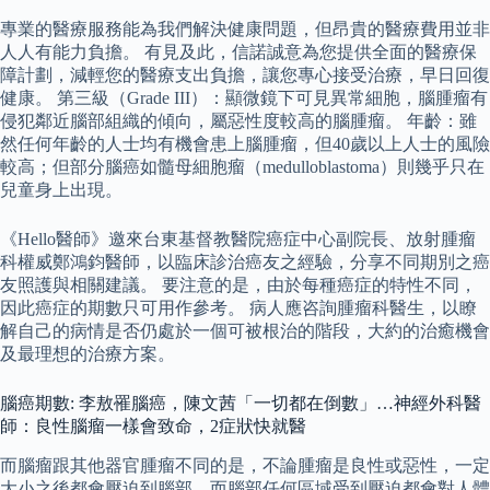
專業的醫療服務能為我們解決健康問題，但昂貴的醫療費用並非
人人有能力負擔。 有見及此，信諾誠意為您提供全面的醫療保
障計劃，減輕您的醫療支出負擔，讓您專心接受治療，早日回復
健康。 第三級（Grade III）：顯微鏡下可見異常細胞，腦腫瘤有
侵犯鄰近腦部組織的傾向，屬惡性度較高的腦腫瘤。 年齡：雖
然任何年齡的人士均有機會患上腦腫瘤，但40歲以上人士的風險
較高；但部分腦癌如髓母細胞瘤（medulloblastoma）則幾乎只在
兒童身上出現。
《Hello醫師》邀來台東基督教醫院癌症中心副院長、放射腫瘤
科權威鄭鴻鈞醫師，以臨床診治癌友之經驗，分享不同期別之癌
友照護與相關建議。 要注意的是，由於每種癌症的特性不同，
因此癌症的期數只可用作參考。 病人應咨詢腫瘤科醫生，以瞭
解自己的病情是否仍處於一個可被根治的階段，大約的治癒機會
及最理想的治療方案。
腦癌期數: 李敖罹腦癌，陳文茜「一切都在倒數」…神經外科醫
師：良性腦瘤一樣會致命，2症狀快就醫
而腦瘤跟其他器官腫瘤不同的是，不論腫瘤是良性或惡性，一定
大小之後都會壓迫到腦部，而腦部任何區域受到壓迫都會對人體