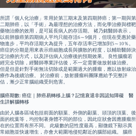
所謂「個人化治療」常用於第三期末及第四期肺癌；第一期與第
二期肺癌，以「手術」為最理想的治療方法，而化學治療與標靶
藥物治療的效用，是可延長病人的存活期。 褚乃銘醫師表示，
以前肺腺癌第四期病人平均只能存活6～9個月，但現在受惠於藥
物進步，平均存活期大為提升，五年存活率已增加到5～10％。
癌症的分期是用來表示癌細胞成長與擴散的程度，以輔助醫師決
定治療的方式，以及評估病人治療後的預期效果。 良性腦瘤若
經完全切除，經醫師專業評估後，不一定需要做放射線治療。
但是但是針對手術無法切除或是範圍過大的腫瘤，應以放射線治
療作為後續治療。 於治療前，放射腫瘤科團隊應給予完整評
估，漸少正常腦組織受到危害。
腦癌期數: 癌症｜肺癌易轉移上腦？記憶衰退非因認知障礙 醫
生詳解腦轉移
由於人腦各區域包括前面的額葉、外側的顳葉、頭頂的頂葉、後
面的枕葉等，均控制著身體不同的部位，因此症狀會因應腫瘤所
在的位置而有所不同。 此級數的惡性度最高，顯微鏡下顯示異
常細胞並快速增生，亦會大範圍地侵犯鄰近的腦部組織。 腦癌