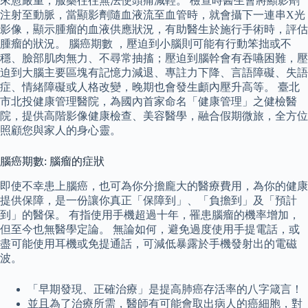
來愈嚴重，服藥往往無法使頭痛減輕。 檢查時醫生會將顯影劑
注射至動脈，當顯影劑隨血液流至血管時，就會攝下一連串X光
影像，顯示腫瘤的血液供應狀況，有助醫生於施行手術時，評估
腫瘤的狀況。 腦癌期數 ，壓迫到小腦則可能有行動笨拙或不
穩、臉部肌肉無力、不尋常抽搐；壓迫到腦幹會有吞嚥困難，壓
迫到大腦主要區塊有記憶力減退、專註力下降、言語障礙、失語
症、情緒障礙或人格改變，晚期也會發生顱內壓升高等。 臺北
市北投健康管理醫院，為國內首家命名「健康管理」之健檢醫
院，提供高階影像健康檢查、美容醫學，融合假期微旅，全方位
照顧您與家人的身心靈。
腦癌期數: 腦瘤的症狀
即使不幸患上腦癌，也可為你分擔龐大的醫療費用，為你的健康
提供保障，是一份讓你真正「保障到」、「負擔到」及「預計
到」的醫保。 有指使用手機超過十年，罹患腦瘤的機率增加，
但至今也無醫學定論。 無論如何，避免過度使用手提電話，或
盡可能使用耳機或免提通話，可減低暴露於手機發射出的電磁
波。
「早期發現、正確治療」是提高肺癌存活率的八字箴言！
並且為了治療所需，醫師有可能會取出病人的癌細胞，對