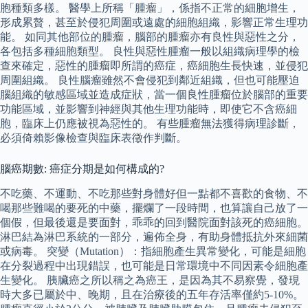
胞種類多樣。 醫學上所稱「腫瘤」，係指不正常的細胞增生，
形成累贅，甚至於侵犯周圍或遠處的細胞組織，影響正常生理功
能。 如同其他部位的腫瘤，腦部的腫瘤亦有良性與惡性之分，
各包括多種細胞類型。 良性與惡性腫瘤一般以組織病理學的檢
查來確定，惡性的腫瘤即所謂的癌症，癌細胞生長快速，並侵犯
周圍組織。 良性腦瘤雖然不會侵犯到鄰近組織，但也可能壓迫
腦組織的敏感區域並造成症狀，當一個良性腫瘤位於腦部的重要
功能區域，並影響到神經與其他生理功能時，即使它不含癌細
胞，臨床上仍應被視為惡性的。 有些腫瘤無法獲得病理診斷，
必須倚賴影像檢查與臨床表徵作判斷。
腦癌期數: 癌症分期是如何構成的?
不吃藥、不運動、不吃那些對身體好但一點都不喜歡的食物、不
喝那些難喝的要死的中藥，擺爛了一段時間，也算讓自己放了一
個假，但最後還是要面對，乖乖的回到醫院面對該死的癌細胞。
淋巴結為淋巴系統的一部分，遍佈全身，有助身體抵抗外來細菌
或病毒。 突變（Mutation）：指細胞產生異常變化，可能是細胞
在分裂過程中出現錯誤，也可能是日常環境中不同因素令細胞產
生變化。 胰臟癌之所以稱之為癌王，是因為其不易察覺，發現
時大多已屬於中、晚期，且在治療後的五年存活率僅約5-10%。