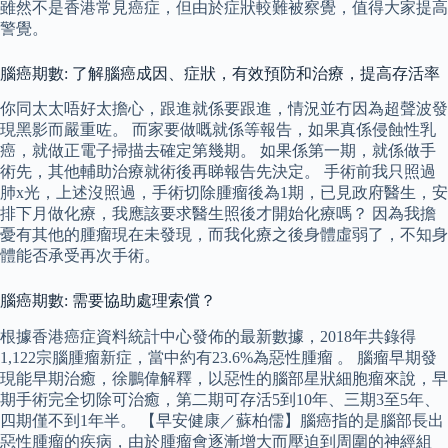
雖然不是香港常見癌症，但由於症狀較難被察覺，值得大家提高
警覺。
腦癌期數: 了解腦癌成因、症狀，有效預防和治療，提高存活率
你同太太唔好太擔心，跟進就係要跟進，情況並冇因為超聲波發
現黑影而嚴重咗。 而家要做嘅就係等報告，如果真係侵蝕性乳
癌，就做正電子掃描去確定第幾期。 如果係第一期，就係做手
術先，其他輔助治療就術後再睇報告先決定。 手術前我只照過
肺x光，上述沒照過，手術切除腫瘤後為1期，已見政府醫生，安
排下月做化療，我應該要求醫生照後才開始化療嗎？ 因為我擔
憂有其他的腫瘤現在未發現，而我化療之後身體虛弱了，不知身
體能否承受再次手術。
腦癌期數: 需要協助處理索償？
根據香港癌症資料統計中心發佈的最新數據，2018年共錄得
1,122宗腦腫瘤新症，當中約有23.6%為惡性腫瘤 。 腦瘤早期發
現能早期治癒，徐鵬偉解釋，以惡性的腦部星狀細胞瘤來說，早
期手術完全切除可治癒，第二期可存活5到10年、三期3至5年、
四期僅不到1年半。 【早安健康／蘇柏儒】腦癌指的是腦部長出
惡性腫瘤的疾病，由於腫瘤會逐漸增大而壓迫到周圍的神經組