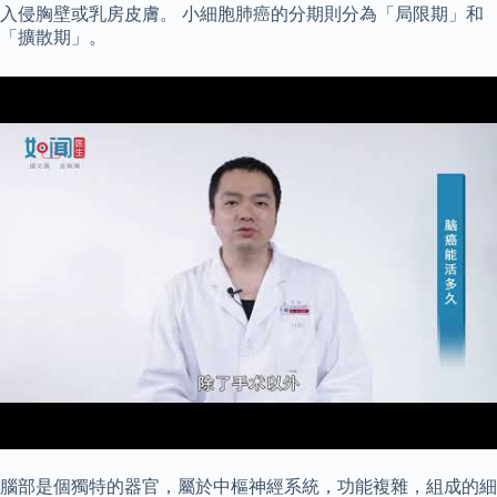
入侵胸壁或乳房皮膚。 小細胞肺癌的分期則分為「局限期」和
「擴散期」。
腦部是個獨特的器官，屬於中樞神經系統，功能複雜，組成的細