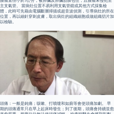
腫瘤直徑小於3公分，被肺臟及肺臟肋膜包住，且腫瘤未侵犯至
主支氣管。 當病灶位置不易利用支氣管鏡或其他方式採集檢
體，此時可先藉由電腦斷層掃描或超音波偵測，引導病灶的所在
位置，再以細針穿刺皮膚，取出病灶的組織細胞或做組織切片加
以檢驗。
頭痛：一般是鈍痛；咳嗽、打噴嚏和如廁等會使頭痛加劇。 早
期的頭痛通常只在早上起床時發生；到了後期，頭痛會持續並愈