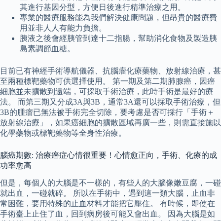
其進行基因分型，方便日後進行精準治療之用。
專業的醫療服務能為我們解決健康問題，但昂貴的醫療費
用並非人人有能力負擔。
胰液之後會經胰管到達十二指腸，幫助消化食物及製造胰
島素調節血糖。
目前已有神經手術導航儀器、抗腦瘤化療藥物、放射線治療，甚
至兩種標靶藥物可供選擇使用。 第一期及第二期肺腺癌，因癌
細胞並未擴散到遠端，可採取手術治療，此時手術是最好的療
法。 而第三期又分成3A與3B，通常3A還可以採取手術治療，但
3B的腫瘤已無法被手術完全切除，要考慮是否可採行「手術＋
放射線治療」，如果癌細胞的擴散區域再廣一些，則需直接施以
化學藥物或標靶藥物等全身性治療。
腦癌期數: 治療癌症心情很重要！心情愈正向，手術、化療的成
功率愈高
但是，每個人的大腦是不一樣的，有些人的大腦像嫩豆腐，一碰
就出血，一碰就碎。 所以在手術中，遇到這一類大腦，止血非
常困難，要用特殊的止血材料才能把它壓住。 有時候，即使在
手術臺上止住了血，回到病房後可能又會出血。 因為大腦是如