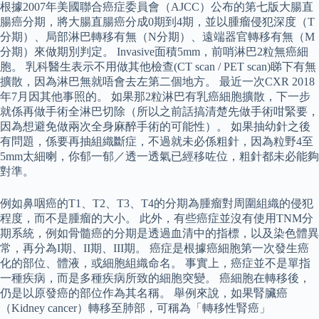
根據2007年美國聯合癌症委員會（AJCC）公布的第七版大腸直
腸癌分期，將大腸直腸癌分成0期到4期，並以腫瘤侵犯深度（T
分期）、局部淋巴轉移有無（N分期）、遠端器官轉移有無（M
分期）來做期別判定。 Invasive面積5mm，前哨淋巴2粒無癌細
胞。 乳科醫生表示不用做其他檢查(CT scan / PET scan)睇下有無
擴散，因為淋巴無就唔會去左第二個地方。 最近一次CXR 2018
年7月因其他事照的。 如果那2粒淋巴有乳癌細胞擴散，下一步
就係再做手術全淋巴切除（所以之前話搞清楚先做手術咁緊要，
因為想避免做兩次全身麻醉手術的可能性）。 如果抽幼針之後
有問題，係要再抽組織斷症，不過就未必係粗針，因為粒野4至
5mm太細喇，你郁一郁／透一透氣已經移咗位，粗針都未必能夠
對準。
例如鼻咽癌的T1、T2、T3、T4的分期為腫瘤對周圍組織的侵犯
程度，而不是腫瘤的大小。 此外，有些癌症並沒有使用TNM分
期系統，例如骨髓癌的分期是透過血清中的指標，以及染色體異
常，再分為I期、II期、III期。 癌症是根據癌細胞第一次發生癌
化的部位、體液，或細胞組織命名。 事實上，癌症並不是單指
一種疾病，而是多種疾病所致的細胞突變。 癌細胞在轉移後，
仍是以原發癌的部位作為其名稱。 舉例來說，如果腎臟癌
（Kidney cancer）轉移至肺部，可稱為「轉移性腎癌」