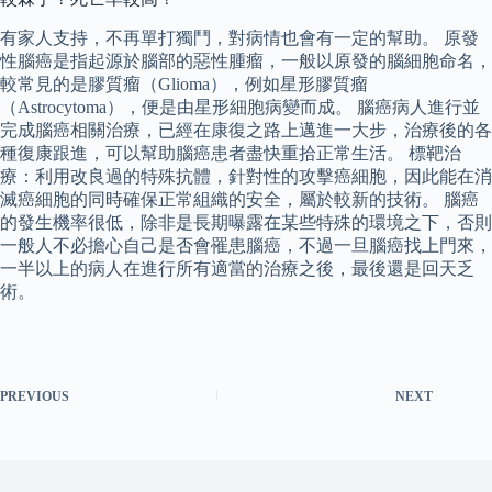
有家人支持，不再單打獨鬥，對病情也會有一定的幫助。 原發
性腦癌是指起源於腦部的惡性腫瘤，一般以原發的腦細胞命名，
較常見的是膠質瘤（Glioma），例如星形膠質瘤
（Astrocytoma），便是由星形細胞病變而成。 腦癌病人進行並
完成腦癌相關治療，已經在康復之路上邁進一大步，治療後的各
種復康跟進，可以幫助腦癌患者盡快重拾正常生活。 標靶治
療：利用改良過的特殊抗體，針對性的攻擊癌細胞，因此能在消
滅癌細胞的同時確保正常組織的安全，屬於較新的技術。 腦癌
的發生機率很低，除非是長期曝露在某些特殊的環境之下，否則
一般人不必擔心自己是否會罹患腦癌，不過一旦腦癌找上門來，
一半以上的病人在進行所有適當的治療之後，最後還是回天乏
術。
PREVIOUS
NEXT