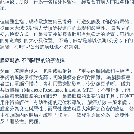
此神祕，所以，作為一名腦外科醫生，經常會有病人問我各種問
題。
但盧醫生指，現時電療技術已提升，可避免觸及腦部的海馬體，
從而大大減低記憶力受損等後遺症的出現和嚴重性。 最常見的
初步檢查方式，也是最直接能察覺肺部有無病灶的檢查，可粗略
的知道病灶的大小及位置。 不過，缺點是難以偵測1公分以下的
病變，有時1-2公分的病灶也不易判別。
腦癌期數: 不同階段的治療選擇
然而，若腫瘤侵入、包圍或黏附著一些重要的腦組織和神經時，
手術的風險便相對提高，切除腫瘤亦會相對困難。 為腦腫瘤患
者進行電腦掃描時，會利用醫療顯影劑，令影像更清晰。 磁力
共振掃描（Magnetic Resonance Imaging, MRI）：不帶輻射，能
準確顯示腦腫瘤的詳細情況，是腦腫瘤的重要診斷工具，同時可
用作術前評估，有助手術的定位和導航。 腦癌期數 一般來說，
腫瘤分為良性與惡性，而惡性腫瘤就是大家聞之色變的癌症，發
生在頭顱內的腫瘤即統稱「腦瘤」，依發生原因分為「原發性」
及「繼發性」兩種。