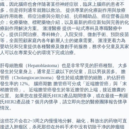
織，因此腦癌也會伴隨著某些神經症狀，臨床上腦癌的患者不
多，但是得到通常就難以救治。 提供專業的化療副作用與放療
副作用衛教、癌症治療與分期介紹、抗癌輔助品、癌症營養品簡
介；化療藥物、標靶藥物介紹，以及最新的癌症新知與完善的化
療副作用解決方案。 滙潼醫療 提供一站式專科及專職醫療中
心，提供日間治療、專科轉介、入院安排、微創手術、預防疫苗
等，全面照顧家庭內各年齡層人士的健康需要。 滙潼更着力為
嬰幼兒和兒童提供各種醫療及微創手術服務，務求令兒童及其家
人可以在專業安心的環境下完成治療。
肝母細胞瘤（Hepatoblastoma）也是非常罕見的肝癌種類。 大多
發生於兒童身上，通常是三歲以下的兒童，且以男孩居多。 膽
管癌（Cholangiocarcinoma）發生於組成膽管的細胞，約佔肝癌
發生率的 12%。 腦癌期數 膽管癌可分成「近端膽管癌」與「末
稍膽管癌」。 近端膽管癌發生於靠近膽管的上端，接近膽囊的
位置。 如果您在接受羅氏HER2產品期間懷孕，或在最後一劑羅
氏HER2產品後 7 個月內懷孕，請立即向您的醫療團隊報告懷孕
情況。
这些芯片会在2~3周之内慢慢地分解、融化，释放出的药物可直
接进入肿瘤区，杀死那些在外科手术中没有切除干净的肿瘤细