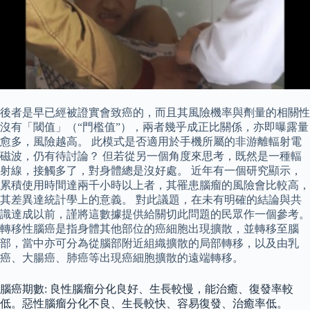
後者是早已經被證實會致癌的，而且其風險機率與劑量的相關性
沒有「閾值」（“門檻值”），兩者幾乎成正比關係，亦即曝露量
愈多，風險越高。 此模式是否適用於手機所屬的非游離輻射電
磁波，仍有待討論？ 但若從另一個角度來思考，既然是一種輻
射線，接觸多了，對身體總是沒好處。 近年有一個研究顯示，
累積使用時間達兩千小時以上者，其罹患腦瘤的風險會比較高，
其差異達統計學上的意義。 對此議題，在未有明確的結論與共
識達成以前，謹將這數據提供給關切此問題的民眾作一個參考。
轉移性腦癌是指身體其他部位的癌細胞出現擴散，並轉移至腦
部，當中亦可分為從腦部附近組織擴散的局部轉移，以及由乳
癌、大腸癌、肺癌等出現癌細胞擴散的遠端轉移。
腦癌期數: 良性腦瘤分化良好、生長較慢，能治癒、復發率較
低。惡性腦瘤分化不良、生長較快、容易復發、治癒率低。