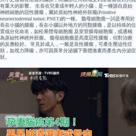
有重大的影響。 生長在兒童或年輕人的小腦，是一種源自原始
神經細胞的惡性腫瘤，屬於原始性神經外胚瘤(Primitive
neuroectodermal tumor; PNET)的一種。 髓母細胞瘤一詞是專用於
長在小腦的腫瘤，長在小腦以外地方的同類腫瘤，是以特殊的位
置或分化命名，如松果體母細胞瘤 及室管膜母細胞瘤，或通稱
為原始性神經外胚瘤。 髓母細胞瘤是高度惡性腫瘤，但對治療
的反應較好。 常見於成人，一般是良性腫瘤，可產生壓迫性症
狀，如視力障礙，亦可因異常分泌腦下垂體激素而產生內分泌症
狀。