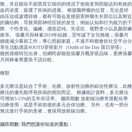
胞，并且能在不损害其它组织的情况下使病变局部能达到有效的
血药浓度，延缓了疾病的进展。 根据脑肿瘤的位置，无论是经
由压迫或渗透转移，都有可能会直接损害肿瘤生长部位以及附近
的脑结构，导致局部神经症状的发生，例如认知和行为能力的下
降、个性变化、偏瘫、感觉迟钝、失语症、视野变小以及颜部瘫
痪等。 張馨月與林峯2019年結婚，翌年誕下女兒格格；張馨月
婚後減少幕前工作，專心照顧家庭，不過不時都會於社交平台分
享生活點滴及#OOTD穿搭影片（Outfit of the Day 當日穿搭）。
雖然係模特兒出身，但網民卻狠批張馨月嘅穿搭品味，更將張馨
月與林峯舊愛吳千語比較。
種類
多元療法是結合了手術、化療、放射性治療的綜合性療法，此種
療法的優先順序視疾病的期別而定。 根據統計資料，多元療法
可增加5-15%的五年存活率。 腦癌期數 放射線治療常搭配化學
治療使用，或是手術前後的多元合併治療。 另外，也有一部分
無法進行手術的患者，會採用放射線治療。
腦癌期數: 我們想讓你知道的重點：