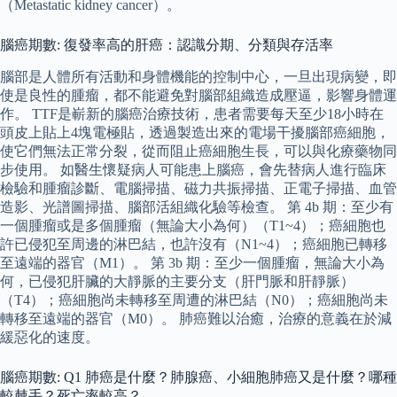
（Metastatic kidney cancer）。
腦癌期數: 復發率高的肝癌：認識分期、分類與存活率
腦部是人體所有活動和身體機能的控制中心，一旦出現病變，即
使是良性的腫瘤，都不能避免對腦部組織造成壓逼，影響身體運
作。 TTF是嶄新的腦癌治療技術，患者需要每天至少18小時在
頭皮上貼上4塊電極貼，透過製造出來的電場干擾腦部癌細胞，
使它們無法正常分裂，從而阻止癌細胞生長，可以與化療藥物同
步使用。 如醫生懷疑病人可能患上腦癌，會先替病人進行臨床
檢驗和腫瘤診斷、電腦掃描、磁力共振掃描、正電子掃描、血管
造影、光譜圖掃描、腦部活組織化驗等檢查。 第 4b 期：至少有
一個腫瘤或是多個腫瘤（無論大小為何）（T1~4）；癌細胞也
許已侵犯至周邊的淋巴結，也許沒有（N1~4）；癌細胞已轉移
至遠端的器官（M1）。 第 3b 期：至少一個腫瘤，無論大小為
何，已侵犯肝臟的大靜脈的主要分支（肝門脈和肝靜脈）
（T4）；癌細胞尚未轉移至周遭的淋巴結（N0）；癌細胞尚未
轉移至遠端的器官（M0）。 肺癌難以治癒，治療的意義在於減
緩惡化的速度。
腦癌期數: Q1 肺癌是什麼？肺腺癌、小細胞肺癌又是什麼？哪種
較棘手？死亡率較高？