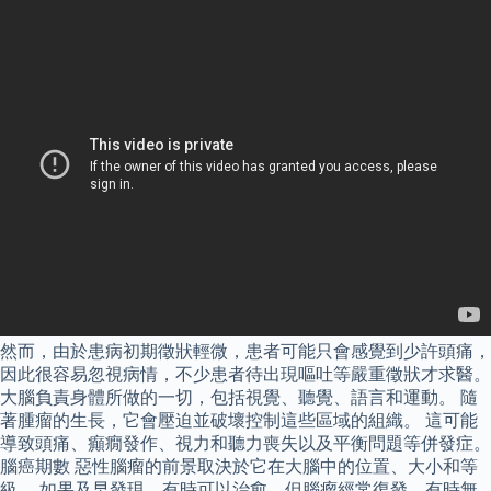
然而，由於患病初期徵狀輕微，患者可能只會感覺到少許頭痛，
因此很容易忽視病情，不少患者待出現嘔吐等嚴重徵狀才求醫。
大腦負責身體所做的一切，包括視覺、聽覺、語言和運動。 隨
著腫瘤的生長，它會壓迫並破壞控制這些區域的組織。 這可能
導致頭痛、癲癇發作、視力和聽力喪失以及平衡問題等併發症。
腦癌期數 惡性腦瘤的前景取決於它在大腦中的位置、大小和等
級。 如果及早發現，有時可以治愈，但腦瘤經常復發，有時無