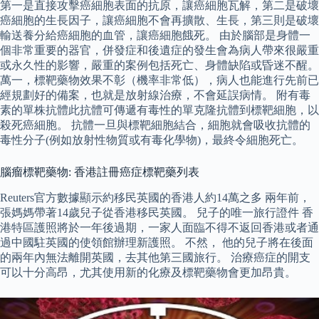
第一是直接攻擊癌細胞表面的抗原，讓癌細胞瓦解，第二是破壞
癌細胞的生長因子，讓癌細胞不會再擴散、生長，第三則是破壞
輸送養分給癌細胞的血管，讓癌細胞餓死。 由於腦部是身體一
個非常重要的器官，併發症和後遺症的發生會為病人帶來很嚴重
或永久性的影響，嚴重的案例包括死亡、身體缺陷或昏迷不醒。
萬一，標靶藥物效果不彰（機率非常低），病人也能進行先前已
經規劃好的備案，也就是放射線治療，不會延誤病情。 附有毒
素的單株抗體此抗體可傳遞有毒性的單克隆抗體到標靶細胞，以
殺死癌細胞。 抗體一旦與標靶細胞結合，細胞就會吸收抗體的
毒性分子(例如放射性物質或有毒化學物)，最終令細胞死亡。
腦瘤標靶藥物: 香港註冊癌症標靶藥列表
Reuters官方數據顯示約移民英國的香港人約14萬之多 兩年前，
張媽媽帶著14歲兒子從香港移民英國。 兒子的唯一旅行證件 香
港特區護照將於一年後過期，一家人面臨不得不返回香港或者通
過中國駐英國的使領館辦理新護照。 不然， 他的兒子將在後面
的兩年內無法離開英國，去其他第三國旅行。 治療癌症的開支
可以十分高昂，尤其使用新的化療及標靶藥物會更加昂貴。