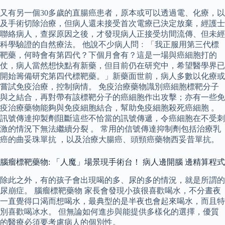
又有另一個30多歲的直腸癌患者，原本或可以透過電、化療，以
及手術切除治療，但病人還未接受首次電療已決定放棄，經護士
聯絡病人，查探原因之後，才發現病人正接受坊間流傳、但未經
科學驗證的自然療法。 他說不少病人問﹕「我正服用第三代標
靶藥，何時會有第四代？下個月會有？這是一場與癌細胞打的
仗，病人當然想快點有新藥，但目前仍在研究中，希望醫學界已
開始籌備研究第四代標靶藥。」新藥面世前，病人多數以化療或
嘗試免疫治療，控制病情。 免疫治療藥物識別癌細胞標靶分子
與之結合，再對帶有該標靶分子的癌細胞作出攻擊；亦有一些免
疫治療藥物能夠與免疫細胞結合，幫助免疫細胞殺死癌細胞 。
訊號傳達抑製劑阻斷這些不恰當的訊號傳遞，令癌細胞在不受刺
激的情況下無法繼續分裂 。 常用的信號傳達抑制劑包括治療乳
癌的曲妥珠單抗 ，以及治療大腸癌、頭頸癌藥物西妥昔單抗。
腦瘤標靶藥物: 「人魔」場景現手術台！ 病人邊開腦 邊精算程式
除此之外，有的孩子會出現喝的多、尿的多的情況，就是所謂的
尿崩症。 腦瘤標靶藥物 家長會發現小孩很喜歡喝水，不分晝夜
一直覺得口渴而想喝水，最典型的是半夜也會起來喝水，而且特
別喜歡喝冰水。 但無論如何進步與能提供多樣化的選擇，優質
的醫療必須要考慮病人的個別性。