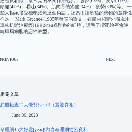
應證實相似，最常見的不良作用包括：發熱(68%)、皮疹(51%)、
頭痛(47%)、嘔吐(34%)、肌肉骨骼疼痛 34%)、疲勞(33%)等。 一
些人拒絕接受標靶治療這個術語，認為術語所指的藥物的選擇性
不足。 Mark Greene在1985年發表的論文，在體內和體外環境用
單株抗體治療經HER2/neu處理過的細胞，證明了標靶治療會逆
轉腫瘤細胞的惡性表型。
PREVIOUS
NEXT
相關文章
屁股檢查12大優勢[year]!（震驚真相）
June 30, 2023
命理網15大好處[year]!內含命理網絕密資料