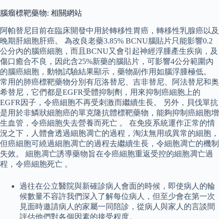
腦瘤標靶藥物: 相關網站
阿帕替尼目前在臨床開發中用於轉移性胃癌，轉移性乳腺癌以及
晚期肝細胞肝癌。 為改良老藥3.85% BCNU腦貼片只能影響0.2
公分內的腦癌細胞，而且BCNU又會引起神經浮腫產生疾病，及
傷口癒合不良，因此含25%新藥的腦貼片，可影響4公分範圍內
的腦癌細胞，動物試驗結果顯示，藥物副作用如腦浮腫極低。
常用的肺癌標靶藥物分別有厄洛替尼、吉非替尼、阿法替尼和奥
希替尼，它們都是EGFR受體抑制劑，用來抑制癌細胞上的
EGFR因子，令癌細胞不再受刺激而繼續生長。 另外，貝伐單抗
是用於非鱗狀細胞癌的單克隆抗體標靶藥物，能夠抑制癌細胞增
生血管，令癌細胞失去營養而死亡 。 在免疫系統運作正常的情
況之下，人體會透過細胞凋亡的過程，淘汰無用或異常的細胞，
但癌細胞可繞過細胞凋亡的過程去繼續生長，令細胞凋亡的機制
失效。 細胞凋亡誘導藥物旨在令癌細胞重返受控的細胞凋亡過
程，令癌細胞死亡 。
過往在公立醫院與新確診病人會面的時候，即使病人的輪
候數量不容許我們深入了解每位病人，但至少會在第一次
見面時邀請病人的家屬一同陪診，從病人與家人的言談間
評估他們對各個因素的接受程度。