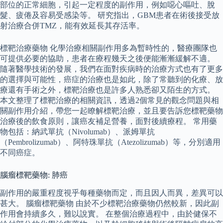
部位的正常細胞，引起一定程度的副作用，例如噁心嘔吐、脫
髮、疲倦及容易受感染等。 研究指出，GBM患者在術後接受放
射治療合併TMZ，能有效延長其存活率。
標靶治療藥物 化學治療相關副作用多為暫時性的，醫療團隊也
可提供必要的協助，患者在療程幾天之後便能漸漸緩解不適。
隨著醫學技術的發展，我們在面對疾病時的治療方式也有了更多
的選擇與可能性，癌症的治療也是如此，除了常聽到的化療、放
療還有手術之外，標靶治療也是許多人熟悉卻又陌生的方式。
本文整理了標靶治療的相關資訊，透過2個常見的觀念問題與相
關副作用介紹，帶您一起瞭解標靶治療，並且要告訴您標靶藥物
治療後的飲食原則，讓癌友補足營養，面對後續療程。 常用藥
物包括：納武單抗（Nivolumab）、派姆單抗
（Pembrolizumab）、阿特珠單抗（Atezolizumab）等，分別適用
不同癌症。
腦瘤標靶藥物: 肺癌
副作用的嚴重程度視乎每種藥物而定，而且因人而異，差異可以
甚大。 腦瘤標靶藥物 由於不少標靶治療藥物仍然較新，因此副
作用會持續多久，難以說實。 在整個治療過程中，由於健保不