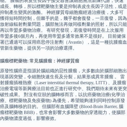
物。 腫瘤的表皮生長因子接受器會讓細胞無法新陳代謝，快速
成長、轉移，所以標靶藥物主要是抑制表皮生長因子活性，或是
抑制產生變異的激酶。 神經膠質母細胞瘤經過治療後，大多可
獲得短時間控制，但棘手的是，幾乎都會復發，一旦復發，因為
放射線輻射劑量問題，腦部無法再做同樣劑量的照射，所以只能
再以帝盟多藥物治療。 有研究發現，若復發時間是在上次服用
帝盟多後6個月內，再使用帝盟多通常效果不是很好。 目前健保
署已通過可以採用癌思停注射劑（Avastin），這是一種抗腫瘤血
管新生藥物，提供另一項的治療選擇。
腦瘤標靶藥物: 常見腦腫瘤：神經膠質瘤
原發性腦癌是指源於腦組織的惡性腫瘤，大多數由於腦部細胞出
現基因突變，令細胞快速生長及分裂，結果形成異常腫瘤 。 雷
射腫瘤插種熱療（Laser interstitial thermal therapy, LITT) 、及腫瘤
治療電場等新興療法目前也正進行研究中、我們期待未來有更突
破性成果。 對沒有症狀的腦轉移而言，以抗癌藥物治療(化學治
療、標靶藥物及免疫藥物) 為優先，希望能夠達到同時控制原發
癌及腦轉移的目的。 但腦部有血腦障壁 (Blood-Brain Barrier, 腦
瘤標靶藥物 BBB)，也常會影響大多數藥物的穿透能力，使腦部
內藥物濃度過低，影響療效。