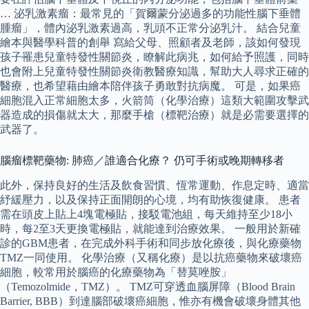
… 泌乳激素瘤：最常見的「賀爾蒙分泌過多的功能性腦下垂體
腫瘤」，體內泌乳激素過高，乳頭不正常分泌乳汁。 結合兒童
繪本與醫學科普的創舉 寫給父母、照顧者及老師，該如何發現
孩子罹患兒童特發性關節炎，瞭解此病兆，如何給予照護，同時
也會附上兒童特發性關節炎衛教醫療知識，幫助大人尋求正確的
醫療，也希望藉由繪本陪伴孩子勇敢對抗病魔。 可是，如果癌
細胞混入正常細胞太多，火箭筒（化學治療）這類大範圍攻擊武
器造成的損傷就太大，那麼手槍（標靶治療）就是必需要選擇的
武器了。
腦瘤標靶藥物: 肺癌／誰適合化療？ 仍可手術或晚期轉移者
此外，保持良好的生活及飲食習慣、恆常運動、作息定時、適當
紓緩壓力，以及保持正面開朗的心境，均有助恢復健康。 患者
需在頭皮上貼上4塊電極貼，接駁電池組，每天維持至少18小
時，每2至3天更換電極貼，就能達到治療效果。 一般用於新確
診的GBM患者，在完成外科手術和同步放化療後，與化療藥物
TMZ一同使用。 化學治療（又稱化療）是以抗癌藥物來破壞癌
細胞，較常用於腦癌的化療藥物為「替莫唑胺」
（Temozolmide，TMZ）。 TMZ可穿透血腦屏障（Blood Brain
Barrier, BBB）到達腦部破壞癌細胞，惟亦有機會破壞身體其他