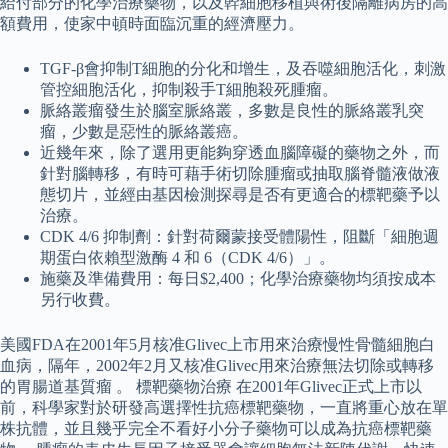
給付部分的化學治療藥物，以及幹細胞移植與術後隔離病房的高
額費用，使家中頓時面臨沉重的經濟壓力。
TGF-β會抑制T細胞的分化和增生，及吞噬細胞活化，刺激
管控細胞活化，抑制殺手T細胞殺死腫瘤。
脈絡叢瘤發生於腦室脈絡叢，多數是良性的脈絡叢乳突
瘤，少數是惡性的脈絡叢癌。
近幾年來，除了選用更能夠穿透血腦障礙的藥物之外，而
針對腦轉移，有時可藉手術切除腫瘤或抽取腦脊髓液做液
態切片，並經由基因檢測探尋是否有更適合的標靶藥予以
治療。
CDK 4/6 抑制劑：針對荷爾蒙接受體陽性，阻斷「細胞週
期蛋白依賴型激酶 4 和 6（CDK 4/6）」。
施藥及準備費用：每日$2,400；化學治療藥物均須按成本
另行收費。
美國FDA在2001年5月核准Glivec上市用來治療慢性骨髓細胞白
血病，隔年，2002年2月又核准Glivec用來治療無法切除或轉移
的胃腸道基質瘤 。 標靶藥物治療 在2001年Glivec正式上市以
前，科學家對於研發高選擇性抗癌標靶藥物，一直將重心放在單
株抗體，並且幾乎完全不看好小分子藥物可以成為抗癌標靶藥