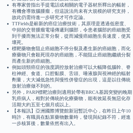
有專家曾指出手提電話或相關的電子器材所釋出的幅射，
有機會導致腦腫瘤，但這說法尚未有大規模的研究支持，
故此仍需待進一步研究才可作定論。
TTFields是嶄新的癌症治療技術，其原理是透過低密度、
中頻的交替腫瘤電場傳遞到腦部，令患者腦部的癌細胞受
到干擾而無法正常分裂，從而減慢癌細胞生長速度，使其
壞死。
標靶藥物會阻止癌細胞不停分裂及產生新的癌細胞，而化
療藥物只會殺死現存的癌細胞，不能阻止癌細胞繼續分裂
而產生新的癌細胞。
例如頭頸癌症的強度調控放射治療可以大幅降低腦幹、脊
柱神經、食道、口腔黏膜、舌頭、唾液腺與視神經的輻射
劑量，大大減低急性與慢性併發症的出現，這是以往傳統
放射治療做不到的。
另外，PARP標靶治療則適用於帶有BRCA基因突變的晚期
乳癌病人，相對於傳統的化療藥物，能有效延長無惡化存
活期大約五至七個月或以上。
【本報訊】亞洲國際博覽館新冠暫託中心，在昨日上午10
時許，有職員在點算藥物數量時，發現與紀錄不符，經進
一步核算後，數量依然有出入。