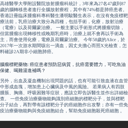
高雄醫學大學附設醫院放射腫瘤科統計，3年來為27名47歲到87
歲的腦轉移患者進行全腦放射療程，其中有74%都是肺癌患者。
香港註冊臨床腫瘤科專科醫生潘明駿醫生表示，在沒有免疫標靶
療法前，乳癌治療大致分為四種，包括手術，化療，放射治療
（電療）以及荷爾蒙治療。 一般主要以手術形式將腫瘤切除，
但當腫瘤出現轉移性或晚期乳癌時，治療上就不會再以手術為
主，而會使用化療，電療及荷爾蒙治療。 今年58歲的Alice，於
2017年一次游水期間咳出一滴血，因丈夫擔心而照X光檢查，怎
料確診2A期非小細胞肺癌。
腦瘤標靶藥物: 癌症患者預防惡病質，抗癌需要體力，可吃魚油
保健、喝雞湯進補嗎？
另外，出血及凝血機制出現問題的話，也有可能引致血液在血管
中形成血塊，增加患上心臟病及中風的風險。 若果病人有四肢
腫脹、胸痛、呼吸困難等症狀，應該立即告訴醫生並作出詳細檢
查。 一些免疫治療藥物能夠識別癌細胞的標靶分子，並與標靶
分子結合，再對帶有該標靶分子的癌細胞作出攻擊；亦有一些免
疫治療藥物能夠與免疫細胞結合，幫助免疫細胞殺死癌細胞 。