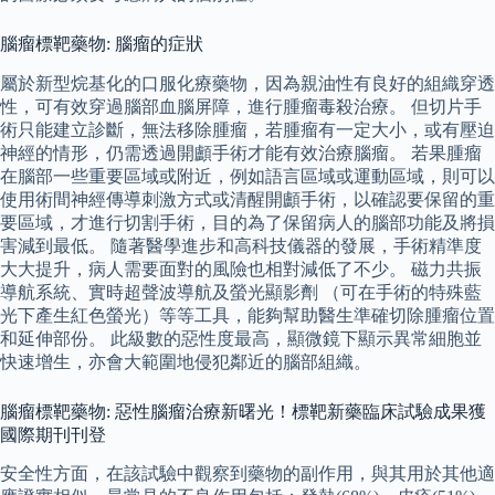
腦瘤標靶藥物: 腦瘤的症狀
屬於新型烷基化的口服化療藥物，因為親油性有良好的組織穿透
性，可有效穿過腦部血腦屏障，進行腫瘤毒殺治療。 但切片手
術只能建立診斷，無法移除腫瘤，若腫瘤有一定大小，或有壓迫
神經的情形，仍需透過開顱手術才能有效治療腦瘤。 若果腫瘤
在腦部一些重要區域或附近，例如語言區域或運動區域，則可以
使用術間神經傳導刺激方式或清醒開顱手術，以確認要保留的重
要區域，才進行切割手術，目的為了保留病人的腦部功能及將損
害減到最低。 隨著醫學進步和高科技儀器的發展，手術精準度
大大提升，病人需要面對的風險也相對減低了不少。 磁力共振
導航系統、實時超聲波導航及螢光顯影劑 （可在手術的特殊藍
光下產生紅色螢光）等等工具，能夠幫助醫生準確切除腫瘤位置
和延伸部份。 此級數的惡性度最高，顯微鏡下顯示異常細胞並
快速增生，亦會大範圍地侵犯鄰近的腦部組織。
腦瘤標靶藥物: 惡性腦瘤治療新曙光！標靶新藥臨床試驗成果獲
國際期刊刊登
安全性方面，在該試驗中觀察到藥物的副作用，與其用於其他適