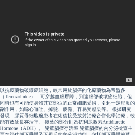
以抗癌藥物破壞癌細胞，較常用於腦癌的化療藥物為帝盟多
（Temozolmide），可穿越血腦屏障，到達腦部破壞癌細胞，但
同時也有可能使身體其它部位的正常細胞受損，引起一定程度的
副作用，如噁心嘔吐、掉髮、疲倦、容易受感染等。 根據研究
發現，膠質母細胞瘤患者在術後接受放射治療合併化學治療，較
能有效延長存活率。 後葉的部分則為抗利尿激素Antidiuretic
Hormone（ADH）。 兒童腦瘤存活率 兒童腦瘤的內分泌檢查主
要在評估腦下垂體及下視丘的內分泌功能，包括腦下垂體前葉