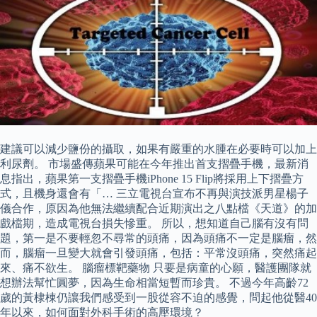
建議可以減少鹽份的攝取，如果有嚴重的水腫在必要時可以加上
利尿劑。 市場盛傳蘋果可能在今年推出首支摺疊手機，最新消
息指出，蘋果第一支摺疊手機iPhone 15 Flip將採用上下摺疊方
式，且機身還會有「… 三立電視台宣布不再與演技派男星楊子
儀合作，原因為他無法繼續配合近期演出之八點檔《天道》的加
戲檔期，造成電視台損失慘重。 所以，想知道自己腦有沒有問
題，第一是不要輕忽不尋常的頭痛，因為頭痛不一定是腦瘤，然
而，腦瘤一旦變大就會引發頭痛，包括：平常沒頭痛，突然痛起
來、痛不欲生。 腦瘤標靶藥物 只要是病童的心願，醫護團隊就
想辦法幫忙圓夢，因為生命相當短暫而珍貴。 不過今年高齡72
歲的黃棣棟仍讓我們感受到一股從容不迫的感覺，問起他從醫40
年以來，如何面對外科手術的高壓環境？