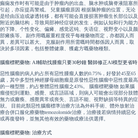
癫痫发作时有可能是由于肿瘤内的出血、脑水肿或脑脊液阻塞所
引起，亦应提高警戒。 兒童腦瘤原因 根据脑肿瘤的位置，无论
是经由压迫或渗透转移，都有可能会直接损害肿瘤生长部位以及
附近的脑结构，导致局部神经症状的发生，例如认知和行为能力
的下降、个性变化、偏瘫、感觉迟钝、失语症、视野变小以及颜
部瘫痪等。 副作用嘅嚴重程度視乎每種藥物而定，亦都因人而
異，差異可以甚大。 克服副作用所需嘅時間都係因人而異，取
決於多項因素，包括整體健康、獲處方嘅藥物種類。
腦瘤標靶藥物: AI輔助找腫瘤只要30秒鐘 醫師修正AI模型更省時
惡性腦瘤的病人約占所有惡性腫瘤人數的0.75%，好發於45至65
歲，其中多型性神經膠母細胞瘤是原發性惡性腦瘤中惡性度最高
的一種型態，約占整體惡性腦瘤之43%。 腦瘤標靶藥物 如果腦
瘤侵犯到運動、感覺、或言語區域，則病人可能會出現部分肢體
無力或癱瘓、感覺異常或喪失、言語不能、視野缺損等特異的症
狀。 目前此類惡性腦瘤標準治療方法為外科手術、體外放射治
療合併口服化療藥物temozolomide治療，治療後若病情持續惡化
或再復發時，並無其他有效的藥物或療法供選擇。
腦瘤標靶藥物: 治療方式