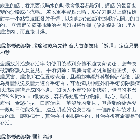
嚴重的話，吞東西或喝水的時候會很容易嗆到，講話 的聲音也
變的沙啞或不流暢。 若以軍事觀點比喻，X-光刀似以上萬枝槍
對準一小點從遠距發射子彈，以如此方法達到控制類似開刀的目
的。 立體定位腦部插種治療則如同將炸彈（放射線射源）埋入
腫瘤內，而直接引爆。
腦瘤標靶藥物: 腦瘤治療急先鋒 台大首創技術「拆彈」定位只要
30秒
全腦放射治療存活率 如使用後感到身體不適或有懷疑，應盡快
徵詢醫護人員意見。 手術切除：當腫瘤造成明顯壓迫症狀、水
腫厲害、腫瘤所在位置較表淺，且經由神經外科醫師評估後，認
為身體狀況及體力適合手術者，可選擇以神經外科手術切除腫瘤
以減緩腫瘤造成的不適。 如病人不屬於免疫缺陷，他們的淋巴
瘤常常對Steroid很敏感，容易得短暫性的緩解。 噁心、嘔吐、
虛弱、食慾不振、口腔潰瘍、 落髮等均常見，但通常給藥過後
一段時日便能恢復。 建立明確的治療目標：一個許多年後才出
現的單一轉移病灶，其治療可用根除性的，且治療後有希望長期
存活。
腦瘤標靶藥物: 醫師資訊