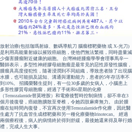
放射治療(包括珈瑪射線、數碼導航刀 腦瘤標靶藥物 或 X-光刀)
是利用高能量射線以摧毀癌細胞，使他們無法繁殖，同時盡量減
少傷害腫瘤附近健康的細胞。 台灣神經腫瘤學學會理事馬辛一
醫師表示，多型性神經膠母細胞瘤是最常見的惡性原發性腦瘤，
腫瘤具高度侵犯性，隨著浸潤到不同組織，導致患者除了出現腦
水腫，也可能損及認知、溝通與運動能力，患者的5年存活率不
到10%。 招國榮醫生提到，有一位30多歲的女病人，小腦患上
多形性膠質母細胞瘤，經過了手術和6星期的化療
（Temozalamide替莫唑胺）和電療後暫時控制病情，卻不幸在3
個月後復發，癌細胞擴散至脊椎，令她四肢麻痺無力。 由於腫
瘤在短時間內復發，不宜再次使用Temozalamide作化療，因此醫
生處方了抗血管生成標靶藥和另一種化療藥物Irinotecan。 經過
兩個療程後，病人的病情終於得到舒緩，最後她還來得及舉行婚
禮，完成人生大事。