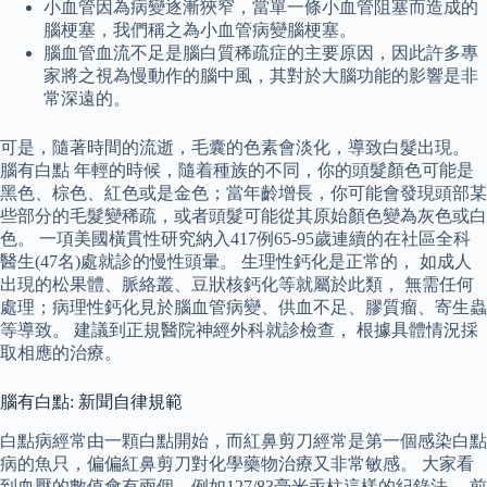
小血管因為病變逐漸狹窄，當單一條小血管阻塞而造成的
腦梗塞，我們稱之為小血管病變腦梗塞。
腦血管血流不足是腦白質稀疏症的主要原因，因此許多專
家將之視為慢動作的腦中風，其對於大腦功能的影響是非
常深遠的。
可是，隨著時間的流逝，毛囊的色素會淡化，導致白髮出現。
腦有白點 年輕的時候，隨着種族的不同，你的頭髮顏色可能是
黑色、棕色、紅色或是金色；當年齡增長，你可能會發現頭部某
些部分的毛髮變稀疏，或者頭髮可能從其原始顏色變為灰色或白
色。 一項美國橫貫性研究納入417例65-95歲連續的在社區全科
醫生(47名)處就診的慢性頭暈。 生理性鈣化是正常的， 如成人
出現的松果體、脈絡叢、豆狀核鈣化等就屬於此類， 無需任何
處理；病理性鈣化見於腦血管病變、供血不足、膠質瘤、寄生蟲
等導致。 建議到正規醫院神經外科就診檢查， 根據具體情況採
取相應的治療。
腦有白點: 新聞自律規範
白點病經常由一顆白點開始，而紅鼻剪刀經常是第一個感染白點
病的魚只，偏偏紅鼻剪刀對化學藥物治療又非常敏感。 大家看
到血壓的數值會有兩個，例如127/83毫米汞柱這樣的紀錄法。 前