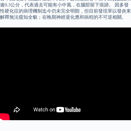
逾0.3公分，代表過去可能有小中風，在腦部留下痕跡。 因多發
性硬化症的病理機制迄今仍未完全明朗，但目前發現單以發炎來
解釋無法窺知全貌；在晚期神經退化應和病程的不可逆相關。