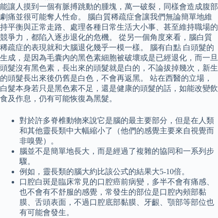
能讓人摸到一個有脈搏跳動的腫塊，萬一破裂，同樣會造成腹部
劇痛並很可能奪人性命。 腦白質稀疏症會讓我們無論簡單地維
持平衡與正常走路、處理各種日常生活大小事、甚至維持職場的
競爭力，都陷入逐步退化的危機。 從另一個角度來看，腦白質
稀疏症的表現就和大腦退化幾乎一模一樣。 腦有白點 白頭髮的
生成，是因為毛囊內的黑色素細胞被破壞或是已經退化，而一旦
頭髮沒有黑色素，長出來的頭髮就是白的，不論拔掉幾次，新生
的頭髮長出來後仍舊是白色，不會再返黑。 站在西醫的立場，
白髮本身若只是黑色素不足，還是健康的頭髮的話，如能改變飲
食及作息，仍有可能恢復為黑髮。
對於許多脊椎動物來說它是腦的最主要部分，但是在人類
和其他靈長類中大幅縮小了（他們的感覺主要來自視覺而
非嗅覺）。
腦並不是簡單地長大，而是經過了複雜的協同和一系列步
驟。
例如，靈長類的腦大約比該公式的結果大5-10倍。
口腔白斑是臨床常見的口腔癌前病變，多半不會有痛感、
也不會有不舒服的感覺，常發生的部位是口腔內頰部黏
膜、舌頭表面，不過口腔底部黏膜、牙齦、顎部等部位也
有可能會發生。