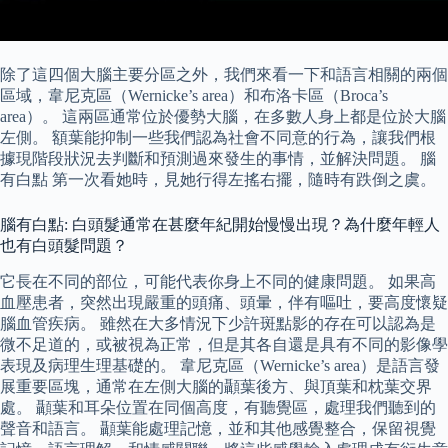
除了這四個大腦主要分區之外，我們來看一下和語言相關的兩個
區域，韋尼克區（Wernicke’s area）和布洛卡區（Broca’s
area）。 這兩區通常位於優勢大腦，在多數人身上都是位於大腦
左側。 額葉能抑制一些我們認為社會不同意的行為，讓我們根
據現階段狀況去判斷和預測過來發生的事情，並解決問題。 腦
有白點 第一次看她時，見她行得左搖右擺，隨時有跌倒之虞。
腦有白點: 白頭髮通常在甚麼年紀開始慢慢出現？為什麼年輕人
也有白頭髮問題？
它長在不同的部位，可能代表你身上不同的健康問題。 如果高
血壓患者，突然出現嚴重的頭痛、頭暈，伴有嘔吐，要高度懷疑
腦血管疾病。 雖然在大多情況下少許斑點影的存在可以認為是
微不足道的，或被視為正常，但是其各自還是具有不同的影像學
表現及病理生理基礎的。 韋尼克區（Wernicke’s area）是語言發
展重要區塊，通常在左側大腦的顳葉後方、與頂葉和枕葉交界
處。 顳葉和耳朵位置在同個高度，有聽覺區，處理我們聽到的
聲音和語言。 顳葉能處理記憶，並和其他感覺整合，保留視覺