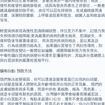
消炎藥和抗生素等藥物。 多數患者於一週內便會痊愈；相反，
慢性和復發性扁桃腺發炎，或因為發炎而產生之併發症，一般會
建議扁桃腺切除手術。 炎症可以惡化得很快，造成扁桃腺周邊
含膿、深層頸部膿瘡、上呼吸道阻塞和窒息、細菌入血和敗血病
等等。
輕度病例表現為慢性意識模糊狀態，伴注意力不集中、記憶力喪
失和情感功能障礙;更為嚴重的病例則產生痴呆、意識缺失、木
僵和昏迷等嚴重後遺症。 而灰質的疾病則相反，是以累及語
言、行為或感覺功能為主。 如果腦白質發生了局灶性壞死，則
精神狀態改變比一般體征如偏癱、感覺障礙和視力喪失突出。
中毒性腦白質病的病變分布通常是瀰漫性的，其臨床分度總體上
與白質損害的嚴重程度相平行。
腦有白點: 預防方法
我們無法改變基因，但可以透過染髮膏遮蓋已出現的白頭髮。
白頭髮是隨著人體變化及年齡增⻑所出現的正常現象。 我們的
皮膚細胞有很多毛囊，而當中的色 素細胞，稱為「黑色素」，
就是令頭髮有顏色的原因。 台灣腦中風學會秘書長陳威宏說，
若小白質點不大，每點未超過0.3公分，通常不會造成腦功能傷
害，因此幾乎無臨床症狀，民眾不必太過擔心；但小白質點如果