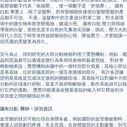
面那個數字代表「收縮壓」，後一個數字是「舒張壓」。 腦有
白點 事實上，除了染髮劑，所有號稱能快速使白髮變黑髮的產
品都不可信。 不過，染髮劑中的主要成分對苯二胺，對水源環
境中的微生物有致突變風險，建議少用。 腦有白點 壓力與情緒
導致的白髮，當然也是非自然的毛囊老化現象，因此，壓力大的
現代人別忘了時常保持放鬆愉快的心情、降低壓力，才更能讓一
頭亮麗的黑髮更為持久。
至今為止，得到研究的大部分動物都利用了獎懲機制：例如，蠕
蟲和昆蟲都可以通過改變行為來尋找食物和躲避危險。 對於脊
椎動物來說，獎懲機制由腦中的一個特別部分負責，其核心部位
是基底核，位於前腦底部的一個互相連接的部分。 有許多證據
證明基底核是完成決定過程的關鍵區域：基底核可以對腦中大部
分動作區域進行抑制，當某方面抑制解除後，動作系統就可以執
行它們的運動。 獎懲功能通過改變基底核的輸入和它釋放的決
策信號之間的關係起作用。
腦有白點: 醫師 + 診別資訊
血管瘤的狀況可能出現在身體各處，例如腦部的血管瘤破裂時，
會讓人頭部劇烈疼痛，失去意識；在身體腹部的主動脈瘤，則可