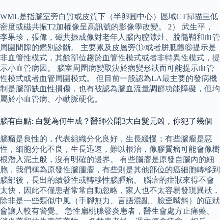
WML是指腦室旁白質或皮質下（半卵圓中心）區域CT掃描呈低
密度或磁共振T2加權像呈高訊號的影像學改變。 2） 武生平，
李果珍，張偉，磁共振成像對老年人腦內腔隙灶、脫髓鞘和血管
周圍間隙的鑑別診斷。 主要累及皮層旁①/或者胼胝體⑥提示是
非血管性模式，其餘部位趨於血管性模式或者非特異性模式，提
示小血管病因。 腦室周圍病變取決於病變形狀而可能提示血管
性模式或者血管周圍模式。 但目前一般認為LA最主要的發病機
制是腦部缺血性損傷，也有被認為腦血流量調節功能障礙，但均
屬於小血管病、小動脈硬化。
腦有白點: 白髮為何生成？醫師公開3大白髮元凶，你犯了幾個
腦瘤是良性的，代表組織分化良好，生長緩慢；有些腦瘤是惡
性，細胞分化不良，生長迅速，難以根治，像膠質瘤可能會像樹
根潛入泥土般，沒有明確的邊界。 有些腦瘤是原發自腦內的細
胞，我們稱為原發性腦腫瘤，有些則是其他部位的癌細胞轉移到
腦部後，長出的續發性或轉移性腦腫瘤。 腦瘤的症狀來得不會
太快，因此不僅患者常常自動忽略，家人也不太容易發現異狀，
除非是一些類似中風（手腳無力、言語混亂、臉歪嘴斜）的症狀
會讓人較有警覺。 急性扁桃腺發炎患者，醫生會處方止痛藥、