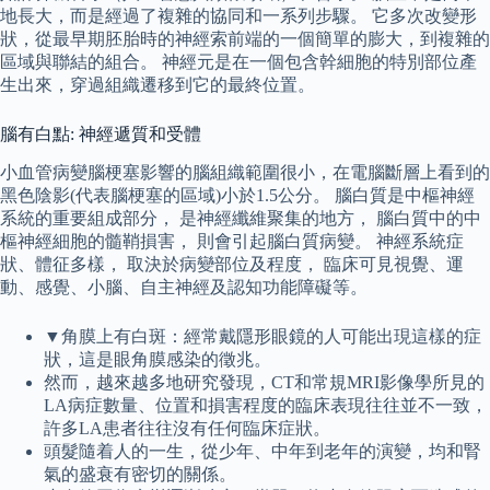
地長大，而是經過了複雜的協同和一系列步驟。 它多次改變形
狀，從最早期胚胎時的神經索前端的一個簡單的膨大，到複雜的
區域與聯結的組合。 神經元是在一個包含幹細胞的特別部位產
生出來，穿過組織遷移到它的最終位置。
腦有白點: 神經遞質和受體
小血管病變腦梗塞影響的腦組織範圍很小，在電腦斷層上看到的
黑色陰影(代表腦梗塞的區域)小於1.5公分。 腦白質是中樞神經
系統的重要組成部分， 是神經纖維聚集的地方， 腦白質中的中
樞神經細胞的髓鞘損害， 則會引起腦白質病變。 神經系統症
狀、體征多樣， 取決於病變部位及程度， 臨床可見視覺、運
動、感覺、小腦、自主神經及認知功能障礙等。
▼角膜上有白斑：經常戴隱形眼鏡的人可能出現這樣的症
狀，這是眼角膜感染的徵兆。
然而，越來越多地研究發現，CT和常規MRI影像學所見的
LA病症數量、位置和損害程度的臨床表現往往並不一致，
許多LA患者往往沒有任何臨床症狀。
頭髮隨着人的一生，從少年、中年到老年的演變，均和腎
氣的盛衰有密切的關係。