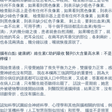
橋中央髓鞘溶解綜合征患者死亡率較高。 檢查顯示器上是否有
任何不良像素，如果看到黑色像素，則表示缺少藍色子像素。
檢查顯示器上是否有任何不良像素，如果看到黑色像素，則表示
缺少綠色子像素。 檢查顯示器上是否有任何不良像素，如果看
到黑色像素，則表示缺少紅色子像素。 刺上去，要刺出血來(萬
一血不出來，可用手擠），等十個手指頭都流出血來(每指一
滴)，大約幾分鐘之後，患者就會自然清醒。 如果嘴也歪了，就
拉他的耳朵，把耳朵拉紅，在兩耳的耳垂兒的部位，各刺兩針，
也各流兩滴血，幾分鐘以後，嘴就恢復原狀了。
腦有白點: 健康網》維生素C助鈣吸收 醫列5大含量高水果：不是
檸檬！
我撿查過後，只發覺她除了喪失平衡力之外，雙腿發力正常，感
覺神經也沒有問題。 我在本欄再三強調問診的重要性，因為大
部分病症的謎底都可以從病人口中問出來，又或者，答案根本就
在病人口邊，只有醫生能否聽得出罷了。 話說一星期前，她意
外被硬物擊頭後開始頭痛，到醫院照過腦掃描，結果正常，沒有
頭顱骨折，也沒有腦出血。
認知科學試圖綜合神經科學、心理學和其他與腦相關的領域，例
如計算機科學（人工智慧與類似領域）和哲學。 腦並不是簡單