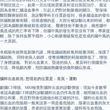
早期症状之一，如果一旦出现就需要及时送往医院治疗。 最近
因為袁惟仁腦溢血事件，引起人們對於動脈瘤的關注。 聖保祿
醫院醫療副院長、急診醫學科主任賈蔚提到，很多腦溢血的發生
與腦動脈瘤有關，但很遺憾的是，大部分被診斷出來的時候，都
已因為腦動脈瘤破裂造成昏迷。 醫療技術不斷進步，雖然腦中
風造成的死亡率有下降，但腦中風的發生率並沒有下降，專家提
醒，除了保持血壓平穩外，小心動脈瘤破裂也是造成的腦中風的
一大原因。
冬眠能有效降低新陳代謝，降低腦細胞耗氧和能量消耗，保護了
腦細胞。 同時使病人鎮靜，使整個機體的耗能都降低了，增強
了身體儲備。 對於出血量大、昏迷的病人，要及時行側腦室外
引流，降低顱內壓，預防腦細胞繼發損傷和腦疝形成。
腦幹出血前兆: 您現在的位置是：首頁 > 運動
顱腦CT掃描、MRI檢查對腦幹出血的診斷價值：現如今多數學
者認為顱腦CT掃描對診斷腦幹出血仍作為首選，能明確出血的
部位和量，而且對預後也能做出較正確的評估。 腦幹出血前兆
腦出血的危險期一般來說第一周是最危險的，隨著出血量的加大
和腦水腫的加重，患者的症狀會逐漸加重，隨時有生命危險。