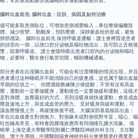
橋，常於基底動脈供應腦橋的穿通動脈破裂所致。
腦幹出血前兆: 腦幹出血：症狀、病因及如何治療
儘可能多取患側臥位，可增加患側感覺輸入，牽拉整個偏癱肢
體、減少痙攣。 勤翻身，預防壓瘡、深靜脈血栓的形成，避免
肺部感染。 腦幹出血前兆 保持呼吸道通暢：護士會將昏迷患者
的頭歪向一側，以便口腔分泌物及嘔吐物流出，並可防止舌根後
墜，阻塞呼吸道。 護士會隨時吸出患者口腔內的分泌物和嘔吐
物，必要時，醫生會行氣管切開，輔助機械通氣。
部分患者在出现脑出血前，可能会有过度嗜睡的情况出现，并且
患者通过这种睡眠并不能消除自己的疲惫感，这也属于脑出血最
早期的症状之一。 但體適能教練陳少偉提醒，不管有沒有高血
壓，運動前一定要做暖身，運動後也一定要做緩和運動，這樣才
是對身體、血壓最好的方式，否則沒暖身就快速運動，會造成血
壓急速地上升，與造成血管的壓力。 至於暖身與緩和運動，可
讓血壓慢慢上升，再緩慢恢復平穩。 大腦深部基底核區出血：
常在出血後產生對側無力、對側麻木或對側視野半盲，噁心、嘔
吐也極為常見，有時會因腫塊效應而有同側瞳孔擴大現象。 張
曉華 上海交通大學醫學院附屬仁濟醫院神經外科主任、主任醫
師、博士生導師，中國醫師協會神經外科分會脊髓脊柱專業委