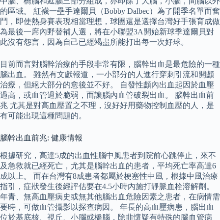
中腦、橋腦和延腦三部分組成，亦即除了大腦，小腦，間腦以外
的區域。 紅襪一壘手達爾貝（Bobby Dalbec）為了開季名單而奮
鬥，即使熱身賽表現相當理想，球團還是選擇台灣好手張育成做
為最後一席內野替補人選，將在小聯盟3A開始新球季達爾貝對
此沒有怨言，因為自己已經竭盡所能打出每一次好球。
目前而言對腦幹治療的手段非常有限，腦幹出血是最危險的一種
腦出血。 雖然有文獻報道，一小部分的人進行穿刺引流和開顱
治療，但絕大部分的愈後並不好。 自發性顱內出血起因於血壓
過高，或血管過於脆弱，而讓腦內血管破裂出血。 腦幹出血前
兆 尤其是對高血壓置之不理，沒好好用藥物控制血壓的人，是
有可能出現這種問題的。
腦幹出血前兆: 健康情報
根據研究，高達5成的出血性腦中風患者到院前心跳停止，來不
及急救就已經死亡，尤其是腦幹出血的患者，平均死亡率高達6
成以上。 而在台灣有8成患者都屬於梗塞性中風，根據中風治療
指引，症狀發生後經評估要在4.5小時內施打靜脈血栓溶解劑。
年青、無高血壓病史或無其他腦出血危險因素之患者，在病情需
要時，可做血管攝影以探查病因。 年長的高血壓病患，腦出血
位於基底核、視丘、小腦或橋腦，除非懷疑有特殊的腦血管病