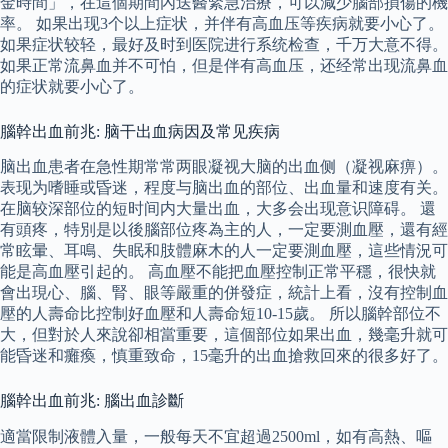
金時間」，在這個期間內送醫緊急治療，可以減少腦部損傷的機
率。 如果出现3个以上症状，并伴有高血压等疾病就要小心了。
如果症状较轻，最好及时到医院进行系统检查，千万大意不得。
如果正常流鼻血并不可怕，但是伴有高血压，还经常出现流鼻血
的症状就要小心了。
腦幹出血前兆: 脑干出血病因及常见疾病
脑出血患者在急性期常常两眼凝视大脑的出血侧（凝视麻痹）。
表现为嗜睡或昏迷，程度与脑出血的部位、出血量和速度有关。
在脑较深部位的短时间内大量出血，大多会出现意识障碍。 還
有頭疼，特別是以後腦部位疼為主的人，一定要測血壓，還有經
常眩暈、耳鳴、失眠和肢體麻木的人一定要測血壓，這些情況可
能是高血壓引起的。 高血壓不能把血壓控制正常平穩，很快就
會出現心、腦、腎、眼等嚴重的併發症，統計上看，沒有控制血
壓的人壽命比控制好血壓和人壽命短10-15歲。 所以腦幹部位不
大，但對於人來說卻相當重要，這個部位如果出血，幾毫升就可
能昏迷和癱瘓，慎重致命，15毫升的出血搶救回來的很多好了。
腦幹出血前兆: 腦出血診斷
適當限制液體入量，一般每天不宜超過2500ml，如有高熱、嘔