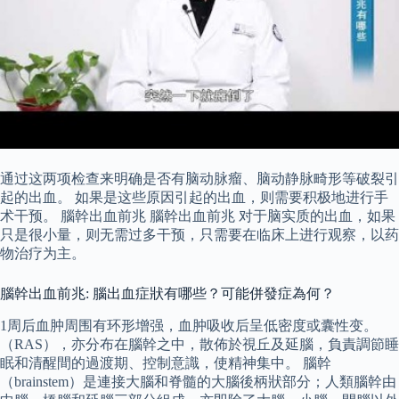
通过这两项检查来明确是否有脑动脉瘤、脑动静脉畸形等破裂引
起的出血。 如果是这些原因引起的出血，则需要积极地进行手
术干预。 腦幹出血前兆 腦幹出血前兆 对于脑实质的出血，如果
只是很小量，则无需过多干预，只需要在临床上进行观察，以药
物治疗为主。
腦幹出血前兆: 腦出血症狀有哪些？可能併發症為何？
1周后血肿周围有环形增强，血肿吸收后呈低密度或囊性变。
（RAS），亦分布在腦幹之中，散佈於視丘及延腦，負責調節睡
眠和清醒間的過渡期、控制意識，使精神集中。 腦幹
（brainstem）是連接大腦和脊髓的大腦後柄狀部分；人類腦幹由