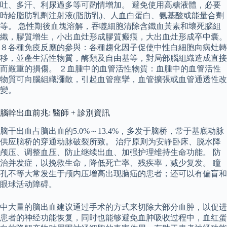
吐、多汗、利尿過多等可酌情增加。 避免使用高糖液體，必要
時給脂肪乳劑注射液(脂肪乳)、人血白蛋白、氨基酸或能量合劑
等。 急性期後血塊溶解，吞噬細胞清除含鐵血黃素和壞死腦組
織，膠質增生，小出血灶形成膠質瘢痕，大出血灶形成卒中囊。
８各種免疫反應的參與：各種趨化因子促使中性白細胞向病灶轉
移，並產生活性物質，酶類及自由基等，對局部腦組織造成直接
而嚴重的損傷。 ２血腫中的血管活性物質：血腫中的血管活性
物質可向腦組織瀰散，引起血管痙攣，血管擴張或血管通透性改
變。
腦幹出血前兆: 醫師 + 診別資訊
脑干出血占脑出血的5.0%～13.4%，多发于脑桥，常于基底动脉
供应脑桥的穿通动脉破裂所致。 治疗原则为安静卧床、脱水降
颅压、调整血压、防止继续出血、加强护理维持生命功能。 防
治并发症，以挽救生命，降低死亡率、残疾率，减少复发。 瞳
孔不等大常发生于颅内压增高出现脑疝的患者；还可以有偏盲和
眼球活动障碍。
中大量的脑出血建议通过手术的方式来切除大部分血肿，以促进
患者的神经功能恢复，同时也能够避免血肿吸收过程中，血红蛋