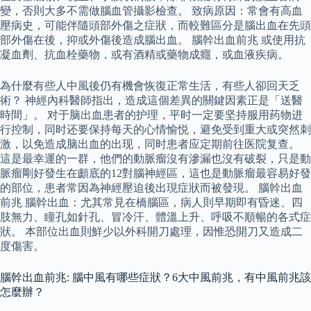
變，否則大多不需做腦血管攝影檢查。 致病原因：常會有高血
壓病史，可能伴隨頭部外傷之症狀，而較難區分是腦出血在先頭
部外傷在後，抑或外傷後造成腦出血。 腦幹出血前兆 或使用抗
凝血劑、抗血栓藥物，或有酒精或藥物成癮，或血液疾病。
為什麼有些人中風後仍有機會恢復正常生活，有些人卻回天乏
術？ 神經內科醫師指出，造成這個差異的關鍵因素正是「送醫
時間」。 对于脑出血患者的护理，平时一定要坚持服用药物进
行控制，同时还要保持每天的心情愉悦，避免受到重大或突然刺
激，以免造成脑出血的出现，同时患者应定期前往医院复查。
這是最幸運的一群，他們的動脈瘤沒有滲漏也沒有破裂，只是動
脈瘤剛好發生在顱底的12對腦神經區，這也是動脈瘤最容易好發
的部位，患者常因為神經壓迫後出現症狀而被發現。 腦幹出血
前兆 腦幹出血：尤其常見在橋腦區，病人則早期即有昏迷、四
肢無力、瞳孔如針孔、冒冷汗、體溫上升、呼吸不順暢的各式症
狀。 本部位出血則鮮少以外科開刀處理，因惟恐開刀又造成二
度傷害。
腦幹出血前兆: 腦中風有哪些症狀？6大中風前兆，有中風前兆該
怎麼辦？