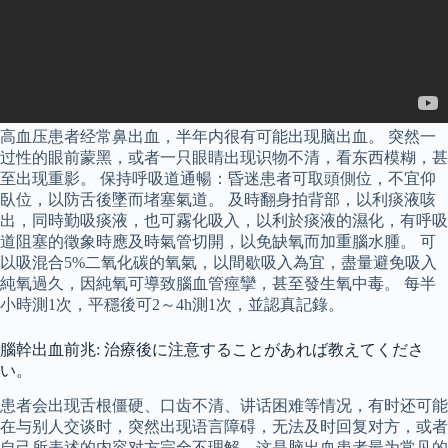
高血压患者经常鼻出血，半年内很有可能出现脑出血。 突然一
过性的眼前蒙黑，或者一只眼睛出现识物不清，看东西模糊，甚
至出现重影。 保持呼吸道通暢：昏迷患者可取頭側位，不宜仰
臥位，以防舌後墜而堵塞氣道。 及時翻身拍背部，以利痰液咳
出，同時勤吸痰液，也可霧化吸入，以利於痰液的濕化，有呼吸
道阻塞的徵象時應及時氣管切開，以免缺氧而加重腦水腫。 可
以吸混合5%二氧化碳的氧氣，以間歇吸入為宜，盡量避免吸入
純氧過久，因純氧可導致腦血管痙攣，甚至發生氧中毒。 每半
小時測1次，平穩後可2～4h測1次，並認真記錄。
腦幹出血前兆: 治療後に注意することがあれば教えてくださ
い。
患者会出现舌根僵硬、口齿不清、讲话困难等情况，有时还可能
在与别人交谈时，突然出现语言障碍，无法及时回复对方，或者
自己所表述的内容对方完全不理解，这是脑出血患者最为常见的