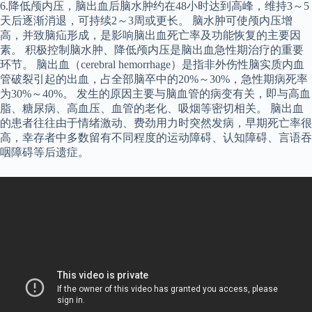
6.降低颅内压，脑出血后脑水肿约在48小时达到高峰，维持3～5
天后逐渐消退，可持续2～3周或更长。 脑水肿可使颅内压增
高，并致脑疝形成，是影响脑出血死亡率及功能恢复的主要因
素。 积极控制脑水肿、降低颅内压是脑出血急性期治疗的重要
环节。 脑出血（cerebral hemorrhage）是指非外伤性脑实质内血
管破裂引起的出血，占全部脑卒中的20%～30%，急性期病死率
为30%～40%。 发生的原因主要与脑血管的病变有关，即与高血
脂、糖尿病、高血压、血管的老化、吸烟等密切相关。 脑出血
的患者往往由于情绪激动、费劲用力时突然发病，早期死亡率很
高，幸存者中多数留有不同程度的运动障碍、认知障碍、言语吞
咽障碍等后遗症。