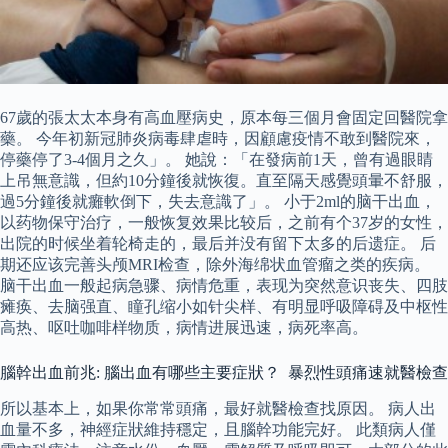
67歲的張太太本身有高血壓病史，原本每三個月會固定回醫院拿
藥。 今年初新冠肺炎病毒肆虐時，因顧慮疫情不敢到醫院來，
停藥停了3-4個月之久」。 她說：「在發病前1天，曾有過眼睛
上吊無意識，但約10分鐘後就恢復。直至隔天感覺頭暈不舒服，
過5分鐘後就癱軟倒下，失去意識了」。 小于2ml的脑干出血，
以药物保守治疗，一般恢复效果比较后，之前有个37岁的女性，
出院的时候坐着轮椅走的，最后并没有留下太多的后遗症。 后
期还应该完善头颅MRI检查，除外海绵状血管瘤之类的疾病。
脑干出血一般起病急骤、病情危重，表现为突然意识丧失、四肢
瘫痪、去脑强直、瞳孔缩小如针尖样、有明显呼吸障碍及中枢性
高热、呕吐咖啡样物质，病情进展迅速，病死率高。
腦幹出血前兆: 腦出血有哪些主要症狀？ 暴烈性頭痛速就醫檢查
所以基本上，如果你常常頭痛，最好就醫檢查找原因。 病人出
血量不多，神經症狀維持穩定，且腦幹功能完好。 此類病人僅