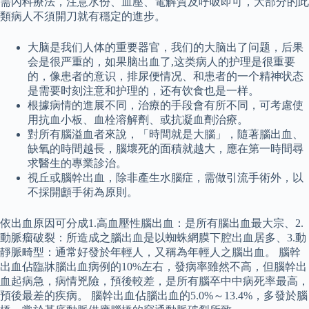
需內科療法，注意水份、血壓、電解質及呼吸即可，大部分的此
類病人不須開刀就有穩定的進步。
大脑是我们人体的重要器官，我们的大脑出了问题，后果
会是很严重的，如果脑出血了,这类病人的护理是很重要
的，像患者的意识，排尿便情况、和患者的一个精神状态
是需要时刻注意和护理的，还有饮食也是一样。
根據病情的進展不同，治療的手段會有所不同，可考慮使
用抗血小板、血栓溶解劑、或抗凝血劑治療。
對所有腦溢血者來說，「時間就是大腦」，隨著腦出血、
缺氧的時間越長，腦壞死的面積就越大，應在第一時間尋
求醫生的專業診治。
視丘或腦幹出血，除非產生水腦症，需做引流手術外，以
不採開顱手術為原則。
依出血原因可分成1.高血壓性腦出血：是所有腦出血最大宗、2.
動脈瘤破裂：所造成之腦出血是以蜘蛛網膜下腔出血居多、3.動
靜脈畸型：通常好發於年輕人，又稱為年輕人之腦出血。 腦幹
出血佔臨牀腦出血病例的10%左右，發病率雖然不高，但腦幹出
血起病急，病情兇險，預後較差，是所有腦卒中中病死率最高，
預後最差的疾病。 腦幹出血佔腦出血的5.0%～13.4%，多發於腦