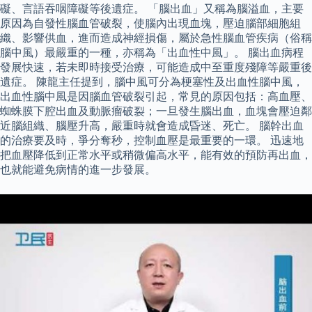
礙、言語吞咽障礙等後遺症。 「腦出血」又稱為腦溢血，主要
原因為自發性腦血管破裂，使腦內出現血塊，壓迫腦部細胞組
織、影響供血，進而造成神經損傷，屬於急性腦血管疾病（俗稱
腦中風）最嚴重的一種，亦稱為「出血性中風」。 腦出血病程
發展快速，若未即時接受治療，可能造成中至重度殘障等嚴重後
遺症。 陳龍主任提到，腦中風可分為梗塞性及出血性腦中風，
出血性腦中風是因腦血管破裂引起，常見的原因包括：高血壓、
蜘蛛膜下腔出血及動脈瘤破裂；一旦發生腦出血，血塊會壓迫鄰
近腦組織、腦壓升高，嚴重時就會造成昏迷、死亡。 腦幹出血
的治療要及時，爭分奪秒，控制血壓是最重要的一環。 迅速地
把血壓降低到正常水平或稍微偏高水平，能有效的預防再出血，
也就能避免病情的進一步發展。