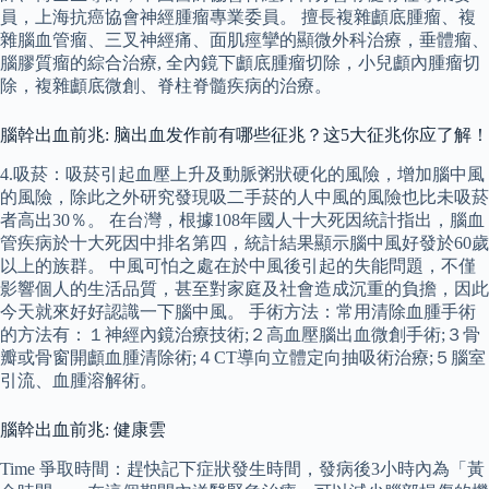
員，上海抗癌協會神經腫瘤專業委員。 擅長複雜顱底腫瘤、複
雜腦血管瘤、三叉神經痛、面肌痙攣的顯微外科治療，垂體瘤、
腦膠質瘤的綜合治療, 全內鏡下顱底腫瘤切除，小兒顱內腫瘤切
除，複雜顱底微創、脊柱脊髓疾病的治療。
腦幹出血前兆: 脑出血发作前有哪些征兆？这5大征兆你应了解！
4.吸菸：吸菸引起血壓上升及動脈粥狀硬化的風險，增加腦中風
的風險，除此之外研究發現吸二手菸的人中風的風險也比未吸菸
者高出30％。 在台灣，根據108年國人十大死因統計指出，腦血
管疾病於十大死因中排名第四，統計結果顯示腦中風好發於60歲
以上的族群。 中風可怕之處在於中風後引起的失能問題，不僅
影響個人的生活品質，甚至對家庭及社會造成沉重的負擔，因此
今天就來好好認識一下腦中風。 手術方法：常用清除血腫手術
的方法有：１神經內鏡治療技術;２高血壓腦出血微創手術;３骨
瓣或骨窗開顱血腫清除術;４CT導向立體定向抽吸術治療;５腦室
引流、血腫溶解術。
腦幹出血前兆: 健康雲
Time 爭取時間：趕快記下症狀發生時間，發病後3小時內為「黃