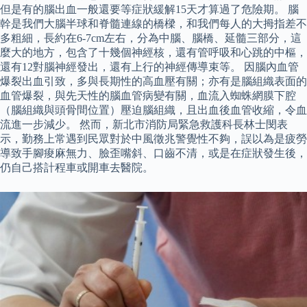
但是有的腦出血一般還要等症狀緩解15天才算過了危險期。 腦
幹是我們大腦半球和脊髓連線的橋樑，和我們每人的大拇指差不
多粗細，長約在6-7cm左右，分為中腦、腦橋、延髓三部分，這
麼大的地方，包含了十幾個神經核，還有管呼吸和心跳的中樞，
還有12對腦神經發出，還有上行的神經傳導束等。 因腦內血管
爆裂出血引致，多與長期性的高血壓有關；亦有是腦組織表面的
血管爆裂，與先天性的腦血管病變有關，血流入蜘蛛網膜下腔
（腦組織與頭骨間位置）壓迫腦組織，且出血後血管收縮，令血
流進一步減少。 然而，新北市消防局緊急救護科長林士閔表
示，勤務上常遇到民眾對於中風徵兆警覺性不夠，誤以為是疲勞
導致手腳痠麻無力、臉歪嘴斜、口齒不清，或是在症狀發生後，
仍自己搭計程車或開車去醫院。