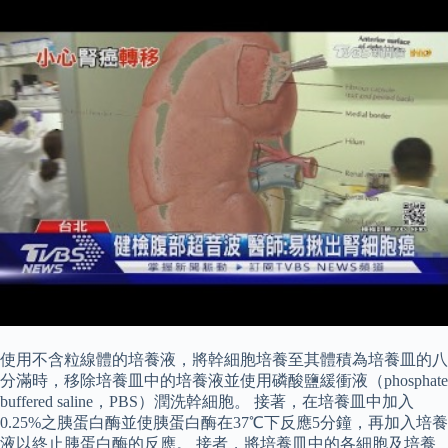
使用不含粒線體的培養液，將幹細胞培養至其體積為培養皿的八
分滿時，移除培養皿中的培養液並使用磷酸鹽緩衝液（phosphate
buffered saline，PBS）潤洗幹細胞。 接著，在培養皿中加入
0.25%之胰蛋白酶並使胰蛋白酶在37℃下反應5分鐘，再加入培養
液以終止胰蛋白酶的反應。 接者，將培養皿中的各細胞及培養