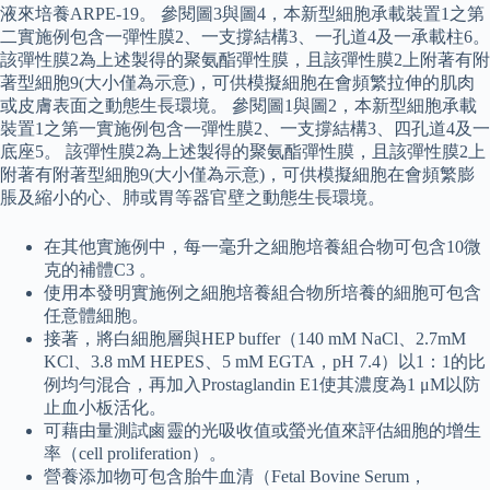
液來培養ARPE-19。 參閱圖3與圖4，本新型細胞承載裝置1之第
二實施例包含一彈性膜2、一支撐結構3、一孔道4及一承載柱6。
該彈性膜2為上述製得的聚氨酯彈性膜，且該彈性膜2上附著有附
著型細胞9(大小僅為示意)，可供模擬細胞在會頻繁拉伸的肌肉
或皮膚表面之動態生長環境。 參閱圖1與圖2，本新型細胞承載
裝置1之第一實施例包含一彈性膜2、一支撐結構3、四孔道4及一
底座5。 該彈性膜2為上述製得的聚氨酯彈性膜，且該彈性膜2上
附著有附著型細胞9(大小僅為示意)，可供模擬細胞在會頻繁膨
脹及縮小的心、肺或胃等器官壁之動態生長環境。
在其他實施例中，每一毫升之細胞培養組合物可包含10微
克的補體C3 。
使用本發明實施例之細胞培養組合物所培養的細胞可包含
任意體細胞。
接著，將白細胞層與HEP buffer（140 mM NaCl、2.7mM
KCl、3.8 mM HEPES、5 mM EGTA，pH 7.4）以1：1的比
例均勻混合，再加入Prostaglandin E1使其濃度為1 μM以防
止血小板活化。
可藉由量測試鹵靈的光吸收值或螢光值來評估細胞的增生
率（cell proliferation）。
營養添加物可包含胎牛血清（Fetal Bovine Serum，