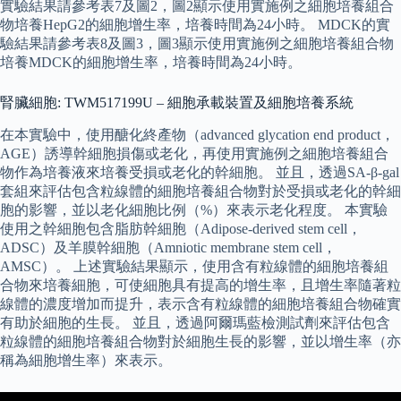
實驗結果請參考表7及圖2，圖2顯示使用實施例之細胞培養組合
物培養HepG2的細胞增生率，培養時間為24小時。 MDCK的實
驗結果請參考表8及圖3，圖3顯示使用實施例之細胞培養組合物
培養MDCK的細胞增生率，培養時間為24小時。
腎臟細胞: TWM517199U – 細胞承載裝置及細胞培養系統
在本實驗中，使用醣化終產物（advanced glycation end product，
AGE）誘導幹細胞損傷或老化，再使用實施例之細胞培養組合
物作為培養液來培養受損或老化的幹細胞。 並且，透過SA-β-gal
套組來評估包含粒線體的細胞培養組合物對於受損或老化的幹細
胞的影響，並以老化細胞比例（%）來表示老化程度。 本實驗
使用之幹細胞包含脂肪幹細胞（Adipose-derived stem cell，
ADSC）及羊膜幹細胞（Amniotic membrane stem cell，
AMSC）。 上述實驗結果顯示，使用含有粒線體的細胞培養組
合物來培養細胞，可使細胞具有提高的增生率，且增生率隨著粒
線體的濃度增加而提升，表示含有粒線體的細胞培養組合物確實
有助於細胞的生長。 並且，透過阿爾瑪藍檢測試劑來評估包含
粒線體的細胞培養組合物對於細胞生長的影響，並以增生率（亦
稱為細胞增生率）來表示。