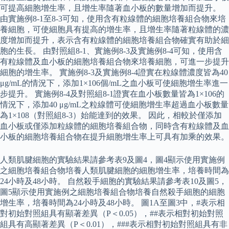
可提高細胞增生率，且增生率隨著血小板的數量增加而提升。
由實施例8-1至8-3可知，使用含有粒線體的細胞培養組合物來培
養細胞，可使細胞具有提高的增生率，且增生率隨著粒線體的濃
度增加而提升，表示含有粒線體的細胞培養組合物確實有助於細
胞的生長。 由對照組8-1、實施例8-3及實施例8-4可知，使用含
有粒線體及血小板的細胞培養組合物來培養細胞，可進一步提升
細胞的增生率。 實施例8-3及實施例8-4證實在粒線體濃度皆為40
μg/mL的情況下，添加1×106個/mL之血小板可使細胞增生率進一
步提升。 實施例8-4及對照組8-1證實在血小板數量皆為1×106的
情況下，添加40 μg/mL之粒線體可使細胞增生率超過血小板數量
為1×108（對照組8-3）始能達到的效果。 因此，相較於僅添加
血小板或僅添加粒線體的細胞培養組合物，同時含有粒線體及血
小板的細胞培養組合物在提升細胞增生率上可具有加乘的效果。
人類肌腱細胞的實驗結果請參考表9及圖4，圖4顯示使用實施例
之細胞培養組合物培養人類肌腱細胞的細胞增生率，培養時間為
24小時及48小時。 自然殺手細胞的實驗結果請參考表10及圖5，
圖5顯示使用實施例之細胞培養組合物培養自然殺手細胞的細胞
增生率，培養時間為24小時及48小時。 圖1A至圖3中，#表示相
對初始對照組具有顯著差異（P＜0.05），##表示相對初始對照
組具有高顯著差異（P＜0.01），###表示相對初始對照組具有非