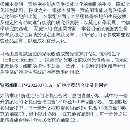
根據本發明一實施例亦能改善受損或老化的細胞的生長、降低老
化細胞比例。 除此之外，根據本發明一實施例還能改善受損或
老化的細胞的功能。 在學術方面，本發明確保細胞的生長效率
及穩定性有助於進行後續的研究或實驗，以奠定科學發展、生物
學研究的基礎。 腎臟細胞 在產業方面，本發明確保細胞的生長
效率及穩定性有助於穩定產率及良率，可降低細胞培養成本並控
管產品品質，以達成利益最大化。
可藉由量測試鹵靈的光吸收值或螢光值來評估細胞的增生率
（cell proliferation）。 試鹵靈的光吸收值或螢光值愈高，表示細
胞量越多，細胞的增生率愈高。 因此，本實驗使用阿爾瑪藍作
為評估細胞增生率或細胞存活率的指標。
腎臟細胞: TW202200781A – 細胞培養組合物及其用途
如請求項1所述之細胞培養組合物，更包含血小板，其中每一毫
升的該細胞培養組合物包含1×106至1×108個血小板。 在細胞培
養組合物中，每一毫升之細胞培養組合物可包含0.1微克至20微
克的補體C3，但不以此為限。 在其他實施例中，每一毫升之細
胞培養組合物可包含10微克的補體C3 。