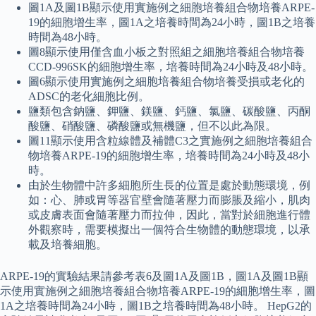
圖1A及圖1B顯示使用實施例之細胞培養組合物培養ARPE-
19的細胞增生率，圖1A之培養時間為24小時，圖1B之培養
時間為48小時。
圖8顯示使用僅含血小板之對照組之細胞培養組合物培養
CCD-996SK的細胞增生率，培養時間為24小時及48小時。
圖6顯示使用實施例之細胞培養組合物培養受損或老化的
ADSC的老化細胞比例。
鹽類包含鈉鹽、鉀鹽、鎂鹽、鈣鹽、氯鹽、碳酸鹽、丙酮
酸鹽、硝酸鹽、磷酸鹽或無機鹽，但不以此為限。
圖11顯示使用含粒線體及補體C3之實施例之細胞培養組合
物培養ARPE-19的細胞增生率，培養時間為24小時及48小
時。
由於生物體中許多細胞所生長的位置是處於動態環境，例
如：心、肺或胃等器官壁會隨著壓力而膨脹及縮小，肌肉
或皮膚表面會隨著壓力而拉伸，因此，當對於細胞進行體
外觀察時，需要模擬出一個符合生物體的動態環境，以承
載及培養細胞。
ARPE-19的實驗結果請參考表6及圖1A及圖1B，圖1A及圖1B顯
示使用實施例之細胞培養組合物培養ARPE-19的細胞增生率，圖
1A之培養時間為24小時，圖1B之培養時間為48小時。 HepG2的