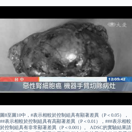
圖8至圖10中，#表示相較於控制組具有顯著差異（P＜0.05），
##表示相較於控制組具有高顯著差異（P＜0.01），###表示相較
於控制組具有非常顯著差異（P＜0.001）。 ADSC的實驗結果請