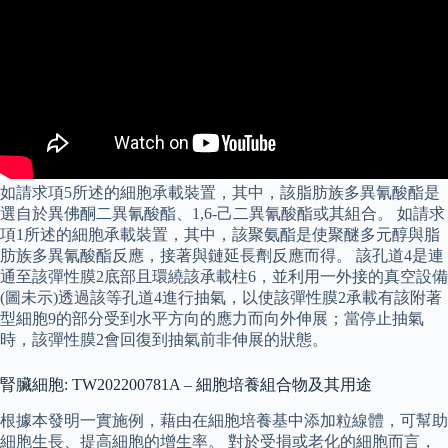
如請求項5所述的細胞承載裝置，其中，該脂肪族多異氰酸酯是
選自於異佛酮二異氰酸酯、1,6-己二異氰酸酯或其組合。 如請求
項1所述的細胞承載裝置，其中，該聚氨酯是使聚醚多元醇與脂
肪族多異氰酸酯反應，接著與鏈延長劑反應而得。 該孔道4是連
通至該彈性膜2底部且環繞該承載柱6，並利用一外接的真空設備
(圖未示)透過該等孔道4進行抽氣，以使該彈性膜2承載有該附著
型細胞9的部分受到水平方向的應力而向外伸展；當停止抽氣
時，該彈性膜2會回復到抽氣前非伸展的狀態。
腎臟細胞: TW202200781A – 細胞培養組合物及其用途
根據本發明一實施例，藉由在細胞培養基中添加粒線體，可幫助
細胞生長、提高細胞的增生率。 對於受損或老化的細胞而言，