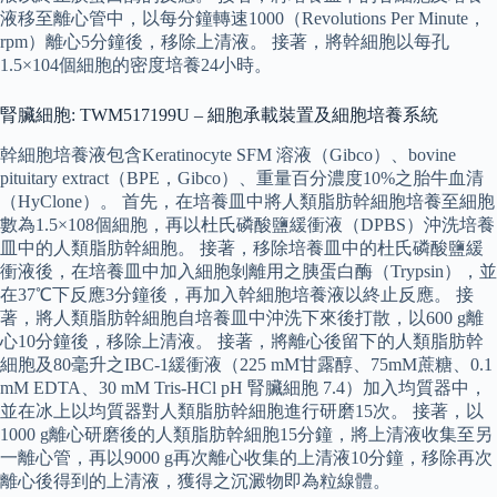
液移至離心管中，以每分鐘轉速1000（Revolutions Per Minute，
rpm）離心5分鐘後，移除上清液。 接著，將幹細胞以每孔
1.5×104個細胞的密度培養24小時。
腎臟細胞: TWM517199U – 細胞承載裝置及細胞培養系統
幹細胞培養液包含Keratinocyte SFM 溶液（Gibco）、bovine
pituitary extract（BPE，Gibco）、重量百分濃度10%之胎牛血清
（HyClone）。 首先，在培養皿中將人類脂肪幹細胞培養至細胞
數為1.5×108個細胞，再以杜氏磷酸鹽緩衝液（DPBS）沖洗培養
皿中的人類脂肪幹細胞。 接著，移除培養皿中的杜氏磷酸鹽緩
衝液後，在培養皿中加入細胞剝離用之胰蛋白酶（Trypsin），並
在37℃下反應3分鐘後，再加入幹細胞培養液以終止反應。 接
著，將人類脂肪幹細胞自培養皿中沖洗下來後打散，以600 g離
心10分鐘後，移除上清液。 接著，將離心後留下的人類脂肪幹
細胞及80毫升之IBC-1緩衝液（225 mM甘露醇、75mM蔗糖、0.1
mM EDTA、30 mM Tris-HCl pH 腎臟細胞 7.4）加入均質器中，
並在冰上以均質器對人類脂肪幹細胞進行研磨15次。 接著，以
1000 g離心研磨後的人類脂肪幹細胞15分鐘，將上清液收集至另
一離心管，再以9000 g再次離心收集的上清液10分鐘，移除再次
離心後得到的上清液，獲得之沉澱物即為粒線體。