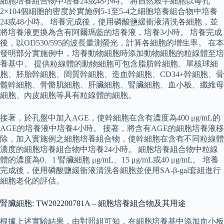
細胞培養組合物中培養24或48小時。 將自然殺手細胞以每孔
2×104個細胞的密度於實施例5-1至5-4之細胞培養組合物中培養
24或48小時。 培養完成後，使用磷酸鹽緩衝液清洗各細胞，並
將培養液更換為含有阿爾瑪藍的培養液，培養3小時。 培養完成
後，以OD530/595的波長量測螢光，計算各細胞的增生率。 在本
發明部分實施例中，培養動物細胞時添加動物細胞的粒線體至培
養基中。 提供粒線體的動物細胞可包含脂肪幹細胞、單核球細
胞、胚胎幹細胞、間質幹細胞、造血幹細胞、CD34+幹細胞、骨
髓幹細胞、骨骼肌細胞、肝臟細胞、腎臟細胞、血小板、纖維母
細胞、內皮細胞等具有粒線體的細胞。
接著，於孔盤中加入AGE，使幹細胞在含有濃度為400 μg/mL的
AGE的培養液中培養4小時。 接著，將含有AGE的細胞培養液移
除，加入實施例之細胞培養組合物，使幹細胞在含有不同粒線體
濃度的細胞培養組合物中培養24小時。 細胞培養組合物中粒線
體的濃度為0、1 腎臟細胞 μg/mL、15 μg/mL或40 μg/mL。 培養
完成後，使用磷酸鹽緩衝液清洗各細胞並使用SA-β-gal套組進行
細胞老化的評估。
腎臟細胞: TW202200781A – 細胞培養組合物及其用途
根據上述實驗結果，由對照組可知，在細胞培養基中添加血小板