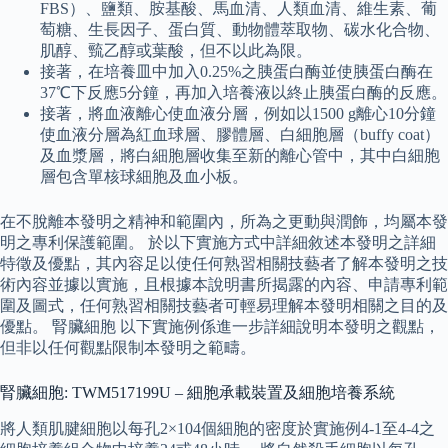
FBS）、鹽類、胺基酸、馬血清、人類血清、維生素、葡
萄糖、生長因子、蛋白質、動物體萃取物、碳水化合物、
肌醇、巰乙醇或葉酸，但不以此為限。
接著，在培養皿中加入0.25%之胰蛋白酶並使胰蛋白酶在
37℃下反應5分鐘，再加入培養液以終止胰蛋白酶的反應。
接著，將血液離心使血液分層，例如以1500 g離心10分鐘
使血液分層為紅血球層、膠體層、白細胞層（buffy coat）
及血漿層，將白細胞層收集至新的離心管中，其中白細胞
層包含單核球細胞及血小板。
在不脫離本發明之精神和範圍內，所為之更動與潤飾，均屬本發
明之專利保護範圍。 於以下實施方式中詳細敘述本發明之詳細
特徵及優點，其內容足以使任何熟習相關技藝者了解本發明之技
術內容並據以實施，且根據本說明書所揭露的內容、申請專利範
圍及圖式，任何熟習相關技藝者可輕易理解本發明相關之目的及
優點。 腎臟細胞 以下實施例係進一步詳細說明本發明之觀點，
但非以任何觀點限制本發明之範疇。
腎臟細胞: TWM517199U – 細胞承載裝置及細胞培養系統
將人類肌腱細胞以每孔2×104個細胞的密度於實施例4-1至4-4之