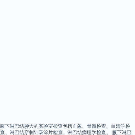
腋下淋巴结肿大的实验室检查包括血象、骨髓检查、血清学检
查、淋巴结穿刺针吸涂片检查、淋巴结病理学检查。 腋下淋巴