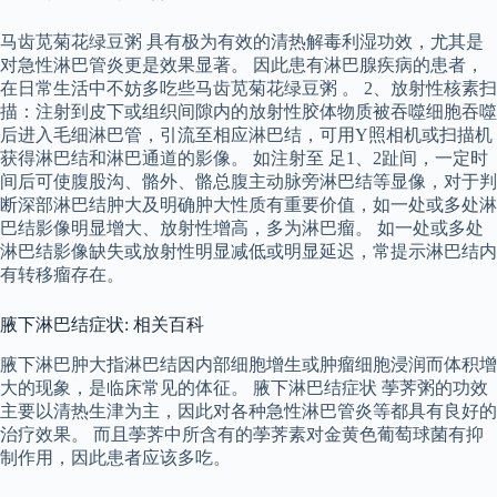
马齿苋菊花绿豆粥 具有极为有效的清热解毒利湿功效，尤其是
对急性淋巴管炎更是效果显著。 因此患有淋巴腺疾病的患者，
在日常生活中不妨多吃些马齿苋菊花绿豆粥 。 2、放射性核素扫
描：注射到皮下或组织间隙内的放射性胶体物质被吞噬细胞吞噬
后进入毛细淋巴管，引流至相应淋巴结，可用Y照相机或扫描机
获得淋巴结和淋巴通道的影像。 如注射至 足1、2趾间，一定时
间后可使腹股沟、骼外、骼总腹主动脉旁淋巴结等显像，对于判
断深部淋巴结肿大及明确肿大性质有重要价值，如一处或多处淋
巴结影像明显增大、放射性增高，多为淋巴瘤。 如一处或多处
淋巴结影像缺失或放射性明显减低或明显延迟，常提示淋巴结内
有转移瘤存在。
腋下淋巴结症状: 相关百科
腋下淋巴肿大指淋巴结因内部细胞增生或肿瘤细胞浸润而体积增
大的现象，是临床常见的体征。 腋下淋巴结症状 荸荠粥的功效
主要以清热生津为主，因此对各种急性淋巴管炎等都具有良好的
治疗效果。 而且荸荠中所含有的荸荠素对金黄色葡萄球菌有抑
制作用，因此患者应该多吃。