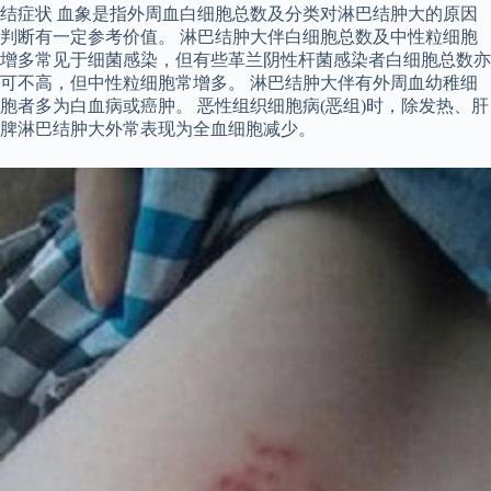
结症状 血象是指外周血白细胞总数及分类对淋巴结肿大的原因
判断有一定参考价值。 淋巴结肿大伴白细胞总数及中性粒细胞
增多常见于细菌感染，但有些革兰阴性杆菌感染者白细胞总数亦
可不高，但中性粒细胞常增多。 淋巴结肿大伴有外周血幼稚细
胞者多为白血病或癌肿。 恶性组织细胞病(恶组)时，除发热、肝
脾淋巴结肿大外常表现为全血细胞减少。