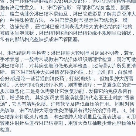
查，对于转移性癌肿虽难以识别原发部位，但对识别转移性癌细
胞有决定性意义。 1、淋巴管造影：深部淋巴结如盆腔、腹膜
后、腹主动脉旁淋巴结不易触及，淋巴管造影是了解其是否肿大
的一种特殊检查方法。 在淋巴管炎时常显示淋巴结增多、增
大、边缘光滑， 恶性淋巴瘤时则表现为增大的淋巴结内部结构
被破坏呈泡沫状，淋巴结转移癌的淋巴结边缘不规则呈虫蚀状，
常有内部结构充盈缺损或淋巴管阻塞。
4、淋巴结病理学检查：淋巴结肿大较明显且病因不明者，若无
手术禁忌，一般需常规做淋巴结活体组织病理学检查，同时可做
淋巴结印片，对其病变细胞做形态学检查，比病理切片所见更清
晰。 腋下淋巴结肿大如果情况轻微的话，过一段时间，自然就
会好;或是吃一些普通的消炎药，打些消炎针。 但如果肿大厉害
的话，又长时间消炎治疗不愈，则需要治疗：一是避免它的进一
步加重恶化;二是身体需要让它恢复功能，发挥它的免疫杀菌作
用，增强体质。 其实所谓的雪羹汤就是清代名医王士雄的“雪羹
汤”，它具有清热化痰、消积软坚及降低血压的作用。 同时对痰
热咳嗽、淋巴结肿大等急性炎症都具有很好的治疗作用。 3、淋
巴结穿刺针吸涂片检查：淋巴结肿大较明显且位置表浅者，可用
较粗注射针头进行淋巴结穿刺，用较大负压抽吸少量内容物涂片
检查。