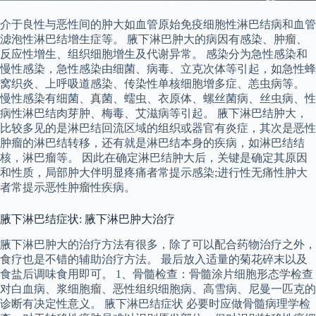
介于良性与恶性间的肿大如血管原始免疫细胞性淋巴结病和血管
滤泡性淋巴结增生症等。 腋下淋巴肿大的病因有感染、肿瘤、
反应性增生、组织细胞增生及代谢异常。 感染分为急性感染和
慢性感染，急性感染由细菌、病毒、立克次体等引起，如急性蜂
窝织炎、上呼吸道感染、传染性单核细胞增多症、恙虫病等。
慢性感染有细菌、真菌、蠕虫、衣原体、螺丝菌病、丝虫病、性
病性淋巴结肉芽肿、梅毒、艾滋病等引起。 腋下淋巴结肿大，
比较多见的是淋巴结回流区域的组织或器官有炎症，其次是恶性
肿瘤的淋巴结转移，还有就是淋巴结本身的疾病，如淋巴结结
核，淋巴瘤等。 因此在确定淋巴结肿大后，关键是确定其原因
和性质，局部肿大伴明显疼痛者常提示感染;进行性无痛性肿大
者常提示恶性肿瘤性疾病。
腋下淋巴结症状: 腋下淋巴肿大治疗
腋下淋巴肿大的治疗方法有很多，除了可以配合药物治疗之外，
食疗也是不错的辅助治疗方法。 最后放入适量的菊花碎末以及
食盐后调味食用即可。 1、骨髓检查：骨髓涂片细胞形态学检查
对白血病、浆细胞瘤、恶性组织细胞病、高雪病、尼曼一匹克的
诊断有决定性意义。 腋下淋巴结症状 必要时应做骨髓病理学检