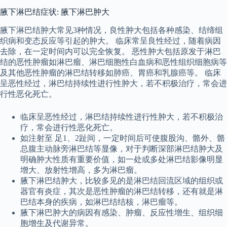
腋下淋巴结症状: 腋下淋巴肿大
腋下淋巴结肿大常见3种情况，良性肿大包括各种感染、结缔组
织病和变态反应等引起的肿大。 临床常呈良性经过，随着病因
去除，在一定时间内可以完全恢复。 恶性肿大包括原发于淋巴
结的恶性肿瘤如淋巴瘤、淋巴细胞性白血病和恶性组织细胞病等
及其他恶性肿瘤的淋巴结转移如肺癌、胃癌和乳腺癌等。 临床
呈恶性经过，淋巴结持续性进行性肿大，若不积极治疗，常会进
行性恶化死亡。
临床呈恶性经过，淋巴结持续性进行性肿大，若不积极治
疗，常会进行性恶化死亡。
如注射至 足1、2趾间，一定时间后可使腹股沟、骼外、骼
总腹主动脉旁淋巴结等显像，对于判断深部淋巴结肿大及
明确肿大性质有重要价值，如一处或多处淋巴结影像明显
增大、放射性增高，多为淋巴瘤。
腋下淋巴结肿大，比较多见的是淋巴结回流区域的组织或
器官有炎症，其次是恶性肿瘤的淋巴结转移，还有就是淋
巴结本身的疾病，如淋巴结结核，淋巴瘤等。
腋下淋巴肿大的病因有感染、肿瘤、反应性增生、组织细
胞增生及代谢异常。