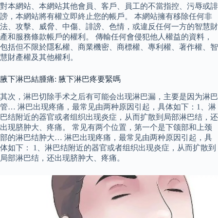
對本網站、本網站其他會員、客戶、員工的不當指控、污辱或誹
謗，本網站將有權立即終止您的帳戶。 本網站擁有移除任何非
法、攻擊、威脅、中傷、誹謗、色情，或違反任何一方的智慧財
產和服務條款帳戶的權利。 傳輸任何會侵犯他人權益的資料，
包括但不限於隱私權、商業機密、商標權、專利權、著作權、智
慧財產權及其他權利。
腋下淋巴結腫痛: 腋下淋巴疼要緊嗎
其次，淋巴切除手术之后有可能会出现淋巴漏，主要是因为淋巴
管… 淋巴出现疼痛，最常见由两种原因引起，具体如下：1、淋
巴结附近的器官或者组织出现炎症，从而扩散到局部淋巴结，还
出现脐肿大、疼痛。 常见有两个位置，第一个是下颌部和上颈
部的淋巴结肿大… 淋巴出现疼痛，最常见由两种原因引起，具
体如下： 1、淋巴结附近的器官或者组织出现炎症，从而扩散到
局部淋巴结，还出现脐肿大、疼痛。