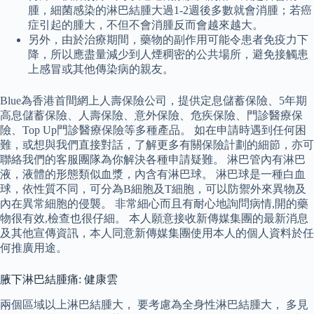
腫，細菌感染的淋巴結腫大過1-2週後多數就會消腫；若癌
症引起的腫大，不但不會消腫反而會越來越大。
另外，由於治療期間，藥物的副作用可能令患者免疫力下
降，所以應盡量減少到人煙稠密的公共場所，避免接觸患
上感冒或其他傳染病的親友。
Blue為香港首間網上人壽保險公司，提供定息儲蓄保險、5年期
高息儲蓄保險、人壽保險、意外保險、危疾保險、門診醫療保
險、Top Up門診醫療保險等多種產品。 如在申請時遇到任何困
難，或想與我們直接對話，了解更多有關保險計劃的細節，亦可
聯絡我們的客服團隊為你解決各種申請疑難。 淋巴管內有淋巴
液，液體的形態類似血漿，內含有淋巴球。 淋巴球是一種白血
球，依性質不同，可分為B細胞及T細胞，可以防禦外來異物及
內在異常細胞的侵襲。 非常細心而且有耐心地詢問病情,開的藥
物很有效,檢查也很仔細。 本人願意接收新傳媒集團的最新消息
及其他宣傳資訊，本人同意新傳媒集團使用本人的個人資料於任
何推廣用途。
腋下淋巴結腫痛: 健康雲
兩個區域以上淋巴結腫大， 要考慮為全身性淋巴結腫大， 多見