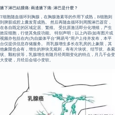
腋下淋巴結腫痛: 兩邊腋下痛: 淋巴是什麼？
T细胞随血循环到胸腺，在胸腺激素等的作用下成熟，B细胞则
到脾脏或腔上囊发育成熟。 然后再随血循环到周围淋巴器官，
在各自既定的区域定居、繁殖。 受抗原激活即分化增殖，产生
效应细胞，行使其免疫功能。 特别声明：以上内容(如有图片或
视频亦包括在内)为自媒体平台“网易号”用户上传并发布，本平
台仅提供信息存储服务。 而乳腺增生多长在乳房的上象限，其
他象限也会有，增生的肿块无规则，有有片块状、结节状、条索
状、颗粒状等，乳腺增生有随月经周期变化的特点，月几千会变
大变硬，月经后会缩小变软。