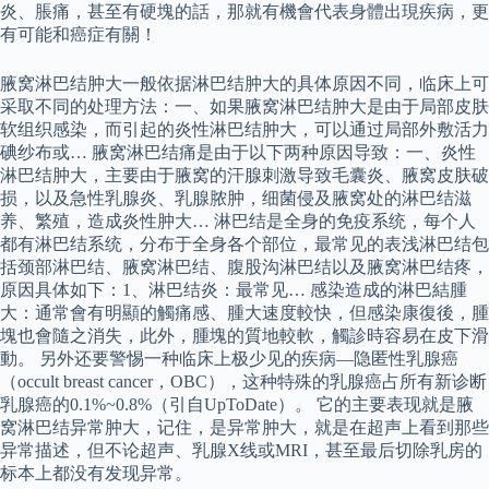
炎、脹痛，甚至有硬塊的話，那就有機會代表身體出現疾病，更
有可能和癌症有關！
腋窝淋巴结肿大一般依据淋巴结肿大的具体原因不同，临床上可
采取不同的处理方法：一、如果腋窝淋巴结肿大是由于局部皮肤
软组织感染，而引起的炎性淋巴结肿大，可以通过局部外敷活力
碘纱布或… 腋窝淋巴结痛是由于以下两种原因导致：一、炎性
淋巴结肿大，主要由于腋窝的汗腺刺激导致毛囊炎、腋窝皮肤破
损，以及急性乳腺炎、乳腺脓肿，细菌侵及腋窝处的淋巴结滋
养、繁殖，造成炎性肿大… 淋巴结是全身的免疫系统，每个人
都有淋巴结系统，分布于全身各个部位，最常见的表浅淋巴结包
括颈部淋巴结、腋窝淋巴结、腹股沟淋巴结以及腋窝淋巴结疼，
原因具体如下：1、淋巴结炎：最常见… 感染造成的淋巴結腫
大：通常會有明顯的觸痛感、腫大速度較快，但感染康復後，腫
塊也會隨之消失，此外，腫塊的質地較軟，觸診時容易在皮下滑
動。 另外还要警惕一种临床上极少见的疾病—隐匿性乳腺癌
（occult breast cancer，OBC），这种特殊的乳腺癌占所有新诊断
乳腺癌的0.1%~0.8%（引自UpToDate）。 它的主要表现就是腋
窝淋巴结异常肿大，记住，是异常肿大，就是在超声上看到那些
异常描述，但不论超声、乳腺X线或MRI，甚至最后切除乳房的
标本上都没有发现异常。