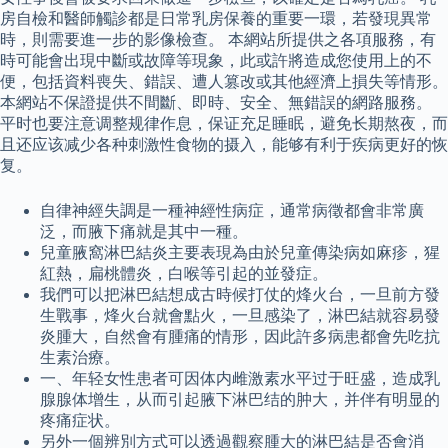
房自檢和醫師觸診都是日常乳房保養的重要一環，若發現異常
時，則需要進一步的影像檢查。 本網站所提供之各項服務，有
時可能會出現中斷或故障等現象，此或許將造成您使用上的不
便，包括資料喪失、錯誤、遭人篡改或其他經濟上損失等情形。
本網站不保證提供不間斷、即時、安全、無錯誤的網路服務。
平时也要注意调整规律作息，保证充足睡眠，避免长期熬夜，而
且还应该减少各种刺激性食物的摄入，能够有利于疾病更好的恢
复。
自律神經失調是一種神經性病症，通常病徵都會非常廣
泛，而腋下痛就是其中一種。
兒童腋窩淋巴結炎主要表現為由於兒童傳染病如麻疹，猩
紅熱，扁桃體炎，白喉等引起的並發症。
我們可以把淋巴結想成古時候打仗的烽火台，一旦前方發
生戰事，烽火台就會點火，一旦感染了，淋巴結就容易發
炎腫大，自然會有腫痛的情形，因此許多病患都會先吃抗
生素治療。
一、年轻女性患者可因体内雌激素水平过于旺盛，造成乳
腺腺体增生，从而引起腋下淋巴结的肿大，并伴有明显的
疼痛症状。
另外一個辨別方式可以透過觀察腫大的淋巴結是否會消