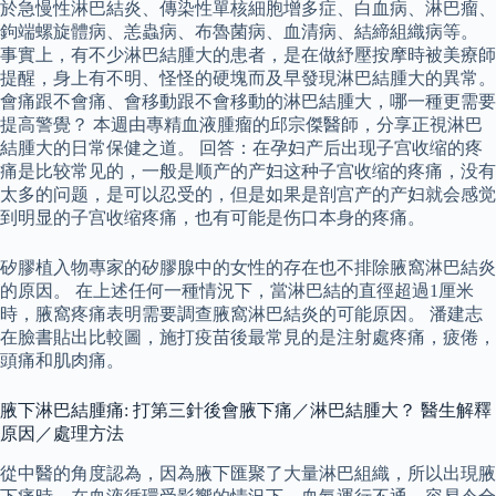
於急慢性淋巴結炎、傳染性單核細胞增多症、白血病、淋巴瘤、
鉤端螺旋體病、恙蟲病、布魯菌病、血清病、結締組織病等。
事實上，有不少淋巴結腫大的患者，是在做紓壓按摩時被美療師
提醒，身上有不明、怪怪的硬塊而及早發現淋巴結腫大的異常。
會痛跟不會痛、會移動跟不會移動的淋巴結腫大，哪一種更需要
提高警覺？ 本週由專精血液腫瘤的邱宗傑醫師，分享正視淋巴
結腫大的日常保健之道。 回答：在孕妇产后出现子宫收缩的疼
痛是比较常见的，一般是顺产的产妇这种子宫收缩的疼痛，没有
太多的问题，是可以忍受的，但是如果是剖宫产的产妇就会感觉
到明显的子宫收缩疼痛，也有可能是伤口本身的疼痛。
矽膠植入物專家的矽膠腺中的女性的存在也不排除腋窩淋巴結炎
的原因。 在上述任何一種情況下，當淋巴結的直徑超過1厘米
時，腋窩疼痛表明需要調查腋窩淋巴結炎的可能原因。 潘建志
在臉書貼出比較圖，施打疫苗後最常見的是注射處疼痛，疲倦，
頭痛和肌肉痛。
腋下淋巴結腫痛: 打第三針後會腋下痛／淋巴結腫大？ 醫生解釋
原因／處理方法
從中醫的角度認為，因為腋下匯聚了大量淋巴組織，所以出現腋