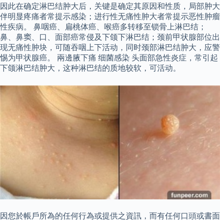
因此在确定淋巴结肿大后，关键是确定其原因和性质，局部肿大
伴明显疼痛者常提示感染；进行性无痛性肿大者常提示恶性肿瘤
性疾病。 鼻咽癌、扁桃体癌、喉癌多转移至锁骨上淋巴结；
鼻、鼻窦、口、面部癌常侵及下颌下淋巴结；颈前甲状腺部位出
现无痛性肿块，可随吞咽上下活动，同时颈部淋巴结肿大，应警
惕为甲状腺癌。 兩邊腋下痛 细菌感染 头面部急性炎症，常引起
下颌淋巴结肿大，这种淋巴结的质地较软，可活动。
因您於帳戶所為的任何行為或提供之資訊，而有任何口頭或書面