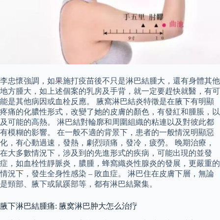
李忠懷強調，如果施打疫苗後不只是淋巴結腫大，還有身體其他
地方腫大，如上述個案的乳房及手背，就一定要趕快就醫，有可
能是其他病因或血栓反應。 腋窩淋巴結炎特徵是在腋下有明顯
疼痛的化膿性形式，改變了她的皮膚的顏色，有發紅和腫脹，以
及可能的高熱。 淋巴結對輪廓和周圍組織的粘連以及對彼此都
有模糊的影響。 在一般不適的背景下，患者的一般情況明顯惡
化，有心動過速，發熱，劇烈頭痛，發冷，疲勞。 晚期治療，
在大多數情況下，涉及到的先進形式的疾病，可能出現的並發
症，如血栓性靜脈炎，膿腫，蜂窩織炎性腺炎的發展，更嚴重的
情況下，發生全身性感染 – 敗血症。 淋巴住在皮膚下層，無論
是頸部、腋下或鼠蹊部等，都有淋巴結聚集。
腋下淋巴結腫痛: 腋窝淋巴肿大怎么治疗