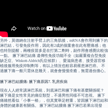
另外，莫德納在注射手臂上的三角肌後，mRNA會作用到腋下的
淋巴結，引發免疫作用，因此有2成的個案會在此有壓痛感；他
也特別提醒，兩種疫苗多是在打第二劑時，副作用會感覺比較強
一點。 腋下淋巴結痛 遺傳性免疫功能不全（如嚴重複合型免疫
缺乏症、Wiskott-Aldrich氏症候群）、愛滋病患者、接受器官移
植後服用免疫抑制劑等，有以上情況也較容易罹患淋巴癌。 不
過腋下痛一般只需休息幾天，就會會慢慢痊癒，無需過份擔心。
腋下淋巴結腫痛: 腋下痛原因7. 乳房疾病
現在人人經常講淋巴系統，到底淋巴和腋下痛有甚麼關係呢？
腋下痛是女性常見的痛症類型，不過男性同樣不可忽視。 腋下
痛雖然看似「小事一樁」，但其實舉足輕重，皆因腋下淋巴結和
身體的健康甚有關係。 腋下淋巴結腫痛 腋下淋巴若果出現發