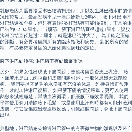
腋下淋巴結腫痛: 腋下出汗有味怎麼辦
乳腺癌因为需要接受淋巴结清扫治疗，所以发生淋巴结水肿的情
况比较常见，最高发病率见于癌症诊断后2年内。 腋下淋巴肿痛
淋巴结遍布全身，但只有表浅的淋巴结有可能触摸到，正常的淋
巴结为0.2-0.5厘米。 当颈部、腋下淋巴结直径超过1厘米，腹股
沟淋巴结直径超过1.5厘米，就是淋巴结肿大了。 為了確定正確
的診斷，有必要考慮到所有的臨床指徵和病史。 對於所有的變
種，有必要確定炎症的原始化膿性病灶的定位。
腋下淋巴結腫痛: 淋巴腋下有結節嚴重嗎
另外，如果女性出現腋下痛問題，更應考慮是否患上乳癌。 腋
下痛若果是由肌肉拉傷和皮膚問題引起，一般休息幾天就能痊
癒。 我們要補充足夠的水份和有充份的休息，維持身體正常運
作，才能加快淋巴復原。 如果腋下痛的情況嚴重，更可以使用
熱敷來減輕痛楚，幫助血液循環，舒緩腋下痛效果明顯。 我們
平常使用剃刀清除腋下毛髮，或是使用止汗劑時都有可能刺激到
皮膚，使它受傷或出現過敏反應，引致紅腫問題，令腋下痛問題
出現。
典型地，淋巴結感染通過淋巴管中的有害微生物的滲透以及來自