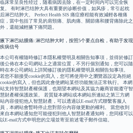
临床常呈良性经过，随着病因去除，在一定时间内可以完全恢
复。 有时淋巴结肿大具有重要的诊断价值，如风疹，常引起枕
后淋巴结肿大。 Perfect Health SIS 痛症療程能有效減輕各種痛
症，當中包括了常見的肩頸痛、肌肉痛、關節痛和腰背痛除此之
外，還能減輕腋下痛問題。
腋下淋巴結腫痛: 淋巴结肿大时，按照5个要点自检，有助于发现
疾病信号
本公司有權隨時修訂本隱私權聲明及相關告知事項，並得於修訂
後公佈在本公司網站上之適當位置，不另行個別通知，您可以隨
時在本公司網站上詳閱修訂後的隱私權聲明及相關告知事項。
若您不願接受cookie的寫入，您可將使用中之瀏覽器設定為拒絕
cookie的寫入，但也因此會使網站某些功能無法正常執行。 本網
站支持智慧財產權保護，也期望本網站及其協力廠商皆能遵守智
慧財產權保護政策。 若質疑本網站或本網站所連結之第三方網
站內容侵犯他人智慧財產，可以透過以E-mail方式聯繫客服人
員，本網站會暫時停止您對部分內容做更動的權利。 當您收到
來自本網站通知您可能侵犯到他人智慧財產通知時，您同樣可以
以E-mail方式申明您的立場並寄至前述電子郵件信箱。