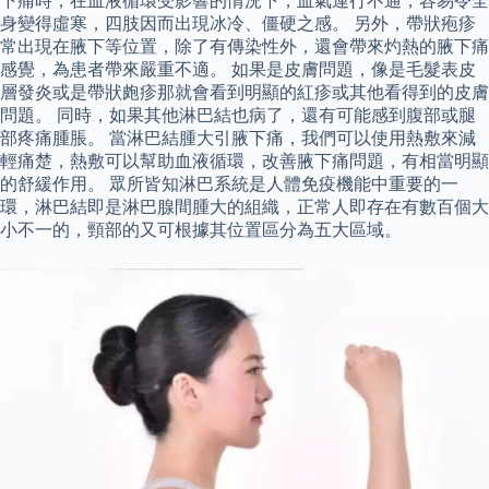
下痛時，在血液循環受影響的情況下，血氣運行不通，容易令全
身變得虛寒，四肢因而出現冰冷、僵硬之感。 另外，帶狀疱疹
常出現在腋下等位置，除了有傳染性外，還會帶來灼熱的腋下痛
感覺，為患者帶來嚴重不適。 如果是皮膚問題，像是毛髮表皮
層發炎或是帶狀皰疹那就會看到明顯的紅疹或其他看得到的皮膚
問題。 同時，如果其他淋巴結也病了，還有可能感到腹部或腿
部疼痛腫脹。 當淋巴結腫大引腋下痛，我們可以使用熱敷來減
輕痛楚，熱敷可以幫助血液循環，改善腋下痛問題，有相當明顯
的舒緩作用。 眾所皆知淋巴系統是人體免疫機能中重要的一
環，淋巴結即是淋巴腺間腫大的組織，正常人即存在有數百個大
小不一的，頸部的又可根據其位置區分為五大區域。