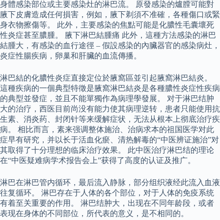
身體感染部位或主要感染灶的淋巴流。 原發感染的爐膛可能對
腋下皮膚造成任何損害，例如，腋下剃須不准確，各種傷口或緊
身衣物擦傷等。 此外，主要感染的焦點可能是化膿性毛囊壞死
性炎症甚至膿腫。 腋下淋巴結腫痛 此外，這種方法感染的淋巴
結腫大，有感染的血行途徑 – 假設感染的內臟器官的感染病灶，
炎症性腸疾病，卵巢和肝臟的血流傳播。
淋巴結的化膿性炎症直接定位於腋窩區並引起腋窩淋巴結炎。
這種疾病的一個典型特徵是腋窩淋巴結炎是各種膿性炎症性疾病
的典型並發症，並且不能單獨作為病理學發展。 对于淋巴结肿
大的治疗，西医目前尚没有能力使其病理逆转，患者只能使用抗
生素、消炎药、封闭针等来缓解症状，无法从根本上彻底治疗疾
病。 相比而言，素来强调整体施治、治病求本的祖国医学对此
症早有研究，并以长于活血化瘀、清热解毒的“中医辨证施治”对
其取得了十分理想的临床治疗效果。 此中医治疗淋巴结的理论
在“中医疑难病学术报告会上”获得了高度的认证及推广。
淋巴在淋巴管内循环，最后流入静脉，部分组织液经此流入血液
往复循环。 淋巴存在于人体的各个部位，对于人体的免疫系统
有着至关重要的作用。 淋巴结肿大，出现在不同年龄段，或者
表现在身体的不同部位，所代表的意义，是不相同的。