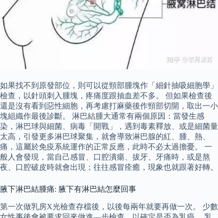
如果找不到原發部位，則可以從頸部腫塊作「細針抽吸細胞學」
檢查，以針頭刺入腫塊，疼痛度跟抽血差不多。 但如果檢查後
還是沒有看到惡性細胞，再考慮打麻藥後作頸部切開，取出一小
塊組織作最後診斷。 淋巴結腫大通常有兩個原因：當發生感
染，淋巴球與細菌、病毒「開戰」，遇到毒素釋放、或是細菌量
太高，引發更多淋巴球聚集，就會導致淋巴腺的紅、腫、熱、
痛，這屬於免疫系統運作的正常反應，此時不必太過擔憂。 一
般人會發現，當自己感冒、口腔潰瘍、拔牙、牙痛時，或是熬
夜、口腔破皮時就會出現；往往感冒痊癒，現象也就跟著好轉。
腋下淋巴結腫痛: 腋下有淋巴結怎麼回事
第一次做乳房X光檢查存檔後，以後每兩年就要再做一次。 少數
女性事後會被要求回來做進—步檢查，以確定是否為乳癌。 乳