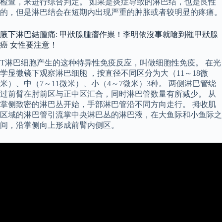
检查，来进行综合判定。 如果是炎症导致的淋巴结，也是良性
的，但是淋巴结会在短期内出现严重的肿胀或者较明显的疼痛。
腋下淋巴結腫痛: 甲狀腺腫瘤作祟！李明依沒事就嗆到罹甲狀腺
癌 女性要注意！
T淋巴细胞产生的这种特异性免疫反应，叫做细胞性免疫。 在光
学显微镜下观察淋巴细胞 ，按直径不同区分为大（11～18微
米）、中（7～11微米）、小（4～7微米）3种。 两侧淋巴管绕
过前臂在肘前区与正中区汇合，同时淋巴管数量有所减少。 从
掌侧致密的淋巴丛开始，手部淋巴管沿不同方向走行。 拇收肌
区域的淋巴管引流掌中央淋巴丛的淋巴液，在大鱼际和小鱼际之
间，沿掌侧向上形成前臂内侧区。