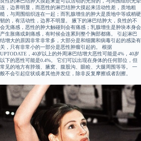
良性的淋巴结肿大摸起来是可以活动的光滑的，与周围组织无牵
连，边界明显，而恶性的淋巴结肿大摸起来活动性差，质地粗
糙，与周围组织连在一起；而乳腺增生的肿大是质地中等或稍硬
韧的，有活动性，边界不明显。 腋下的淋巴结肿大，良性的不
会无痛感，恶性的肿大触碰到会有痛感；乳腺增生是肿块本身会
产生胀痛或刺痛感，有时候会连累到整个胸部都痛。 引起淋巴
结增大的原因非常非常多，大部分是和细菌和病毒引起的感染有
关，只有非常小的一部分是恶性肿瘤引起的。 根据
UPTODATE，40岁以上的外周淋巴结增大恶性可能是4%，40岁
以下的恶性可能是0.4%。 它们可以出现在身体的任何部位，但
常见的地方有脖颈、腋窝、腹股沟、眼睑、大腿周围等等。 一
般不会引起症状或者其他并发症，除非反复摩擦或者刮擦。