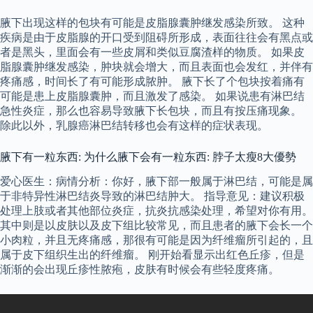
腋下出现这样的包块有可能是皮脂腺囊肿继发感染所致。 这种
疾病是由于皮脂腺的开口受到阻碍所形成，表面往往会有黑点或
者是黑头，里面会有一些皮屑和类似豆腐渣样的物质。 如果皮
脂腺囊肿继发感染，肿块就会增大，而且表面也会发红，并伴有
疼痛感，时间长了有可能形成脓肿。 腋下长了个包块按着痛有
可能是患上皮脂腺囊肿，而且激发了感染。 如果说患有淋巴结
急性炎症，那么也容易导致腋下长包块，而且有按压痛现象。
除此以外，乳腺癌淋巴结转移也会有这样的症状表现。
腋下有一粒东西: 为什么腋下会有一粒东西: 脖子太瘦8大優勢
爱心医生：病情分析：你好，腋下部一般属于淋巴结，可能是属
于非特异性淋巴结炎导致的淋巴结肿大。 指导意见：建议积极
处理上肢或者其他部位炎症，抗炎抗感染处理，希望对你有用。
其中则是以皮肤以及皮下组比较常见，而且患者的腋下会长一个
小肉粒，并且无疼痛感，那很有可能是因为纤维瘤所引起的，且
属于皮下组织生出的纤维瘤。 刚开始看显示出红色丘疹，但是
渐渐的会出现丘疹性脓疱，皮肤有时候会有些轻度疼痛。