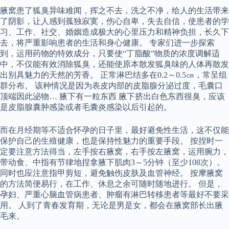
腋窝患了狐臭异味难闻，挥之不去，洗之不净，给人的生活带来
了阴影，让人感到孤独寂寞，伤心自卑，失去自信，使患者的学
习、工作、社交、婚姻造成极大的心里压力和精神负担，长久下
去，将严重影响患者的生活和身心健康。 专家们进一步探索
到，运用药物的特效成分，只要使“丁脂酸”物质的浓度调解适
中，不仅能有效消除狐臭，还能使原本散发狐臭味的人体再散发
出别具魅力的天然的芳香。 正常淋巴结多在0.2～0.5㎝，常呈组
群分布。 该种情况是因为表皮内部的皮脂腺分泌过度，毛囊口
顶端因此泌物… 腋下有一粒东西 腋下挤出白色东西很臭，应该
是皮脂腺囊肿感染或者毛囊炎感染以后引起的。
而在月经期等不适合怀孕的日子里，最好避免性生活，这不仅能
保护自己的生殖健康，也是保持性魅力的重要手段。 按捏时一
定要注意方法得当，左手按右腋窝，右手按左腋窝，运用腕力，
带动食、中指有节律地捏拿腋下肌肉3～5分钟（至少108次）。
同时也应注意指甲剪短，避免触伤皮肤及血管神经。 按摩腋窝
的方法简便易行，在工作、休息之余可随时随地进行。 但是，
孕妇、严重心脑血管病患者、肿瘤有淋巴转移患者等最好不要采
用。 人到了青春发育期，无论是男是女，都会在腋窝部长出腋
毛来。