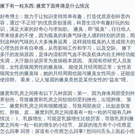
腋下有一粒东西: 腋窝下面疼痛是什么情况
好奇博士：致力于让知识变得简单有趣，打造优质原创科普内
容，通过“不正经”的优质原创漫画，科普生活中有趣好玩的知
识，满足大家的好奇心与求知欲。 腋臭，即”狐臭”，往往给人
带来很多的不便，因为狐臭的刺鼻气味使人感到特别的厌烦，闻
到这种的气味的人大多掩鼻远离，这样就给狐臭的人造成很大的
心理负担并有自卑感，从而影响工作和学习，以及交际。 腋下
多汗的发病原因，是体内湿郁而气血不和及机体内自主神经功能
失调，大汗腺分泌异常为发病根本原因。 美国有些研究人员发
现，女性若嗅闻男性的腋臭味。 能使其月经周期正常；女性若
嗅闻女性的腋臭味，她的月经周期也能与腋臭女性同步，还能促
使排卵。 看来，让人皱眉的腋臭竟然是某些女性的“益友”哩。
腋窝和乳房之间疼有以下几种原因：第一、因为身体局部受到外
界创伤，导致腋窝和乳房之间软组织受到挫伤，出现肿痛。 第
二、腋窝和乳房之间有细菌感染，导致局部炎症，比如皮肤发
红、肿胀、皮… 腋窝到乳房之间摸着有一粒一粒的可能有几种
情况： 1、乳腺增生，可能是乳腺增生比较厉害，导致乳房到腋
窝之间有一粒一粒的增生的小结节。 尿尿的地方有个小疙瘩是
怎么回事 回答：尿道有小疙瘩怎么回事? 想问问舌头上面起小疙