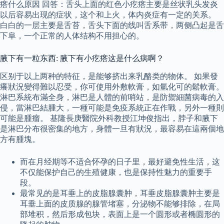
瘩什么原因 回答：舌头上面的红色小疙瘩主要是丝状乳头发炎
以后容易出现的症状，这个和上火，体内炎症有一定的关系。
白白的一层主要是舌苔，舌头下面的线叫舌系带，两侧凸起是舌
下阜，一个正常的人体结构不用担心的。
腋下有一粒东西: 腋下有小疙瘩这是什么病啊？
区别于以上两种的特征，是能够挤出来乳酪类的物体。 如果發
癢狀況變得難以忍受，你可使用外敷軟膏，如氫化可的鬆軟膏。
淋巴系統布滿全身，淋巴是人體的前哨站，是防禦細菌病毒的入
侵，當淋巴結腫大，一種可能是免疫系統正在作戰，另外一種則
可能是腫瘤。 基隆長庚醫院外科教授江坤俊指出，脖子和腋下
是淋巴分布很密集的地方，身體一旦有狀況，最容易在這兩個地
方有腫塊。
而在月经期等不适合怀孕的日子里，最好避免性生活，这
不仅能保护自己的生殖健康，也是保持性魅力的重要手
段。
最常见的是耳垂上的皮脂腺囊肿，耳垂皮脂腺囊肿主要是
耳垂上面的皮质腺的腺管堵塞，分泌物不能够排除，在局
部堆积，然后形成包块，表面上是一个圆形或者椭圆形的