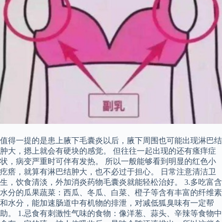
值得一提的是患上腋下毛囊炎以后，腋下周围也可能出现淋巴结
肿大，摁上就会有硬块的感觉。 但往往一起出现的还有瘙痒症
状，病变严重时可伴有发热。 所以一般能够看到明显的红色小
疙瘩，就算有淋巴结肿大，也不必过于担心。 日常注意清洁卫
生，饮食清淡，外加消炎药物毛囊炎就能轻松治好。 3.多吃富含
水分的瓜果蔬菜：西瓜、冬瓜、白菜、橙子等含有丰富的纤维素
和水分，能加速肠道中有机物的排泄，对减低狐臭味有一定帮
助。 1.忌食有刺激性气味的食物：像洋葱、蒜头、辛辣等食物中