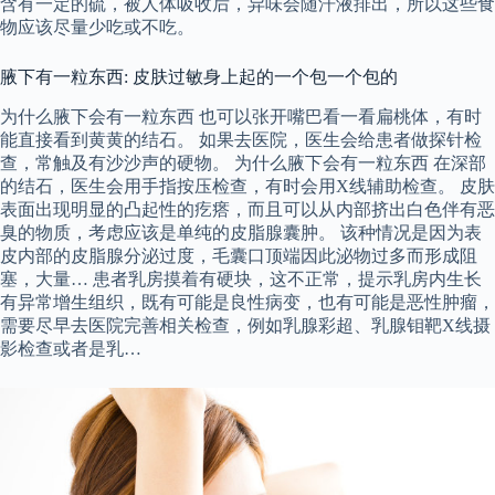
含有一定的硫，被人体吸收后，异味会随汗液排出，所以这些食
物应该尽量少吃或不吃。
腋下有一粒东西: 皮肤过敏身上起的一个包一个包的
为什么腋下会有一粒东西 也可以张开嘴巴看一看扁桃体，有时
能直接看到黄黄的结石。 如果去医院，医生会给患者做探针检
查，常触及有沙沙声的硬物。 为什么腋下会有一粒东西 在深部
的结石，医生会用手指按压检查，有时会用X线辅助检查。 皮肤
表面出现明显的凸起性的疙瘩，而且可以从内部挤出白色伴有恶
臭的物质，考虑应该是单纯的皮脂腺囊肿。 该种情况是因为表
皮内部的皮脂腺分泌过度，毛囊口顶端因此泌物过多而形成阻
塞，大量… 患者乳房摸着有硬块，这不正常，提示乳房内生长
有异常增生组织，既有可能是良性病变，也有可能是恶性肿瘤，
需要尽早去医院完善相关检查，例如乳腺彩超、乳腺钼靶X线摄
影检查或者是乳…