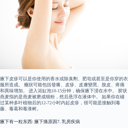
腋下皮疹可以是你使用的香水或除臭劑、肥皂或甚至是你穿的衣
服所造成。 癥狀可能包括發癢、皮疹、皮膚變黑、脫皮、疼痛
和異味增加。 进入浴缸泡10-15分钟，确保腋下浸在水中。 胶状
燕麦指的是燕麦被磨成细粉，然后悬浮在液体中。 如果你在碰
过某种多叶植物后的12-72小时内起皮疹，很可能是接触到毒
藤、毒葛和毒漆树。
腋下有一粒东西: 腋下痛原因7. 乳房疾病