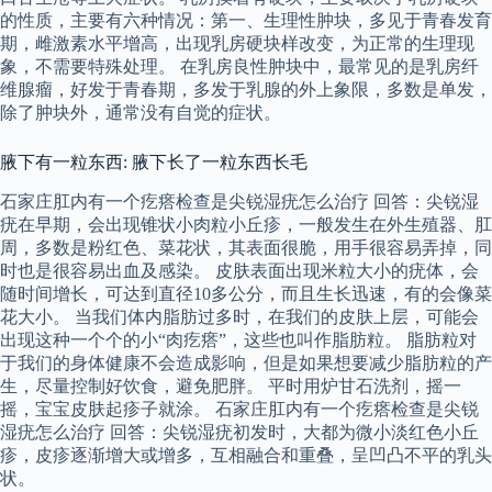
的性质，主要有六种情况：第一、生理性肿块，多见于青春发育
期，雌激素水平增高，出现乳房硬块样改变，为正常的生理现
象，不需要特殊处理。 在乳房良性肿块中，最常见的是乳房纤
维腺瘤，好发于青春期，多发于乳腺的外上象限，多数是单发，
除了肿块外，通常没有自觉的症状。
腋下有一粒东西: 腋下长了一粒东西长毛
石家庄肛内有一个疙瘩检查是尖锐湿疣怎么治疗 回答：尖锐湿
疣在早期，会出现锥状小肉粒小丘疹，一般发生在外生殖器、肛
周，多数是粉红色、菜花状，其表面很脆，用手很容易弄掉，同
时也是很容易出血及感染。 皮肤表面出现米粒大小的疣体，会
随时间增长，可达到直径10多公分，而且生长迅速，有的会像菜
花大小。 当我们体内脂肪过多时，在我们的皮肤上层，可能会
出现这种一个个的小“肉疙瘩”，这些也叫作脂肪粒。 脂肪粒对
于我们的身体健康不会造成影响，但是如果想要减少脂肪粒的产
生，尽量控制好饮食，避免肥胖。 平时用炉甘石洗剂，摇一
摇，宝宝皮肤起疹子就涂。 石家庄肛内有一个疙瘩检查是尖锐
湿疣怎么治疗 回答：尖锐湿疣初发时，大都为微小淡红色小丘
疹，皮疹逐渐增大或增多，互相融合和重叠，呈凹凸不平的乳头
状。