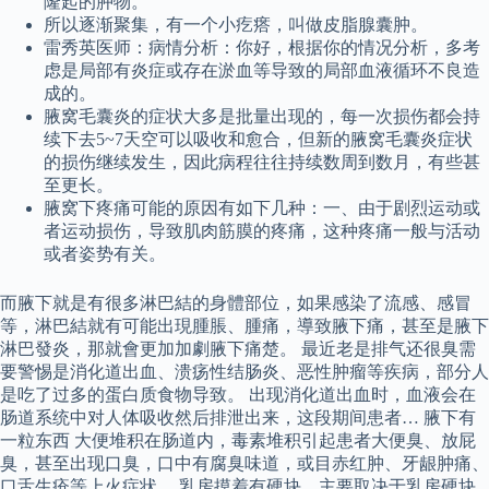
隆起的肿物。
所以逐渐聚集，有一个小疙瘩，叫做皮脂腺囊肿。
雷秀英医师：病情分析：你好，根据你的情况分析，多考
虑是局部有炎症或存在淤血等导致的局部血液循环不良造
成的。
腋窝毛囊炎的症状大多是批量出现的，每一次损伤都会持
续下去5~7天空可以吸收和愈合，但新的腋窝毛囊炎症状
的损伤继续发生，因此病程往往持续数周到数月，有些甚
至更长。
腋窝下疼痛可能的原因有如下几种：一、由于剧烈运动或
者运动损伤，导致肌肉筋膜的疼痛，这种疼痛一般与活动
或者姿势有关。
而腋下就是有很多淋巴結的身體部位，如果感染了流感、感冒
等，淋巴結就有可能出現腫脹、腫痛，導致腋下痛，甚至是腋下
淋巴發炎，那就會更加加劇腋下痛楚。 最近老是排气还很臭需
要警惕是消化道出血、溃疡性结肠炎、恶性肿瘤等疾病，部分人
是吃了过多的蛋白质食物导致。 出现消化道出血时，血液会在
肠道系统中对人体吸收然后排泄出来，这段期间患者… 腋下有
一粒东西 大便堆积在肠道内，毒素堆积引起患者大便臭、放屁
臭，甚至出现口臭，口中有腐臭味道，或目赤红肿、牙龈肿痛、
口舌生疮等上火症状。 乳房摸着有硬块，主要取决于乳房硬块