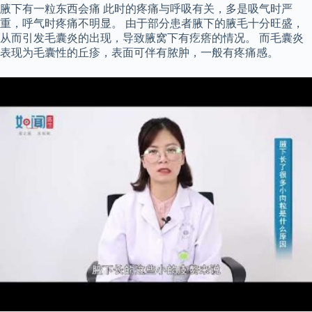
腋下有一粒东西会痛 此时的疼痛与呼吸有关，多是吸气时严
重，呼气时疼痛不明显。 由于部分患者腋下的腋毛十分旺盛，
从而引发毛囊炎的出现，导致腋窝下有疙瘩的情况。 而毛囊炎
表现为毛囊性的丘疹，表面可伴有脓肿，一般有疼痛感。