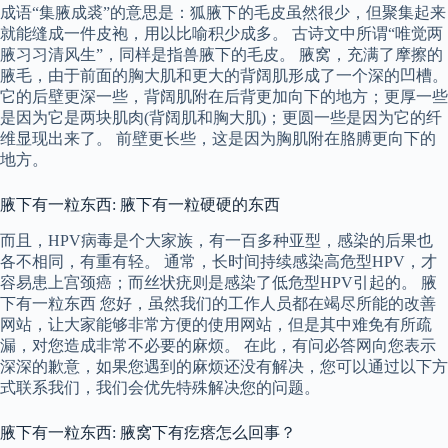
成语“集腋成裘”的意思是：狐腋下的毛皮虽然很少，但聚集起来
就能缝成一件皮袍，用以比喻积少成多。 古诗文中所谓“唯觉两
腋习习清风生”，同样是指兽腋下的毛皮。 腋窝，充满了摩擦的
腋毛，由于前面的胸大肌和更大的背阔肌形成了一个深的凹槽。
它的后壁更深一些，背阔肌附在后背更加向下的地方；更厚一些
是因为它是两块肌肉(背阔肌和胸大肌)；更圆一些是因为它的纤
维显现出来了。 前壁更长些，这是因为胸肌附在胳膊更向下的
地方。
腋下有一粒东西: 腋下有一粒硬硬的东西
而且，HPV病毒是个大家族，有一百多种亚型，感染的后果也
各不相同，有重有轻。 通常，长时间持续感染高危型HPV，才
容易患上宫颈癌；而丝状疣则是感染了低危型HPV引起的。 腋
下有一粒东西 您好，虽然我们的工作人员都在竭尽所能的改善
网站，让大家能够非常方便的使用网站，但是其中难免有所疏
漏，对您造成非常不必要的麻烦。 在此，有问必答网向您表示
深深的歉意，如果您遇到的麻烦还没有解决，您可以通过以下方
式联系我们，我们会优先特殊解决您的问题。
腋下有一粒东西: 腋窝下有疙瘩怎么回事？