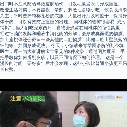
出门时不注意防晒导致皮肤晒伤，引发毛囊发炎而形成痘痘。
改变生活习惯，不要熬夜，辛辣、刺激性食物少吃；饮食以清淡
为主，平时选择纯棉宽松的衣服，大量出汗后及时擦干，保持身
体干爽，可以有效防止痘痘的出现。 扁桃体的缝隙很容易“藏污
纳垢”，当人们吃完东西后，食物会残留在扁桃体的隐性窝里，
经过细菌的发酵和唾液中消化酶的分解，会形成臭而硬的物质。
加上扁桃体还会截留一些其他的口腔物质，比如口腔上壁脱落的
细胞等，共同形成硬块。 今天，小编请来育学园诊所的孔令凯
医生，逐一为大家讲解宝宝常见的8种皮疹，通过图片展示，手
把手教你如何辨别皮疹，以及不同情况下如何护理。 这是一个
漫长的时间，要好多年后才会发现，这些小孩比普通小孩更容易
长皮赘。