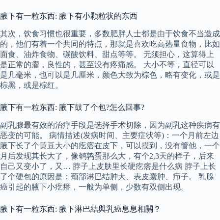
腋下有一粒东西: 腋下有小颗粒状的东西
其次，饮食习惯也很重要，多数肥胖人士都是由于饮食不当造成
的，他们有着一个共同的特点，那就是喜欢吃高热量食物，比如
面食、油炸食物、碳酸饮料、甜点等等。 无须担心，这算得上
是正常的瘤，良性的，甚至没有疼痛感。 大小不等，直径可以
是几毫米，也可以是几厘米，颜色大致为棕色，略有变化，或是
棕黑，或是棕红。
腋下有一粒东西: 腋下鼓了个包?怎么回事?
副乳腺最有效的治疗手段是选择手术切除，因为副乳这种疾病有
恶变的可能。 病情描述(发病时间、主要症状等)：一个月前左边
腋下长了个黄豆大小的疙瘩在皮下，可以摸到，没有管他，一个
月后发现其长大了，像鹌鹑蛋那么大，有个2,3天的样子，后来
自己又变小了，又… 脖子上皮肤里长硬疙瘩是什么病 脖子上长
了个硬包的原因是：颈部淋巴结肿大、表皮囊肿、疖子。 乳腺
癌引起的腋下小疙瘩，一般为单侧，少数有双侧出现。
腋下有一粒东西: 腋下淋巴結與乳癌息息相關？