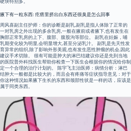
硬块特别多。
腋下有一粒东西: 疙瘩里挤出白东西还很臭是怎么回事
周风喜副主任护师：你的诊断是副乳,副乳是指人体除了正常的
一对乳房之外出现的多余乳房,一般在腋前或者腋下,也有发生在
胸部正常乳房的上下、腹部、腹股沟等部位。 副乳在妊娠，哺
乳期变化较为明显,会明显增大,甚至分泌乳汁。 副乳是先天性发
育异常的组织,除了影响外形美观,也有发生恶性肿瘤的机会,因此
建议手术切除。 很有可能是肿大的淋巴结建议你还是先到当地
的医院普外科找医生帮助你检查一下医生会根据你的情况给你制
定一个合理的治疗计划的。 陈宇飞主治医师：病情分析：淋巴
结肿大一般都是比较大的，而且会有疼痛等症状指导意见：对于
你这种情况如果腋下生长的东西和颈部性状是一样的话，应该是
属于同类东西。