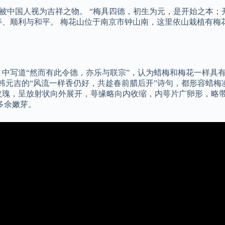
直被中国人视为吉祥之物。 “梅具四德，初生为元，是开始之本
顺利与和平。 梅花山位于南京市钟山南，这里依山栽植有梅花1.
中写道“然而有此令德，亦乐与联宗”，认为蜡梅和梅花一样具有
代韩元吉的“风流一样香仍好，共趁春前腊后开”诗句，都形容蜡
瑰，呈放射状向外展开，萼缘略向内收缩，内萼片广卵形，略带紫
多余嫩芽。