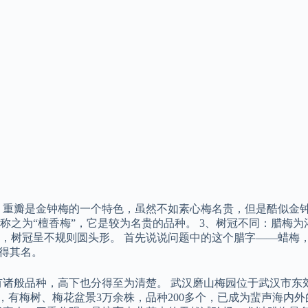
 重瓣是金钟梅的一个特色，虽然不如素心梅名贵，但是酷似金钟
称之为“檀香梅”，它是较为名贵的品种。 3、树冠不同：腊梅
枝，树冠呈不规则圆头形。 首先说说问题中的这个腊字——蜡梅
故得其名。
有诸般品种，高下也分得至为清楚。 武汉磨山梅园位于武汉市东
亩，有梅树、梅花盆景3万余株，品种200多个，已成为蜚声海内