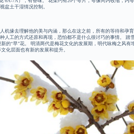
花 6A-7A），有香味。 花朵约有20个萼片，萼缘向内收缩，
视盆土干湿情况控制。
人机缘去理解他的美与内涵，那么在这之前，所有的等待和孕育
种人工的方式还原和再现，恐怕都不是什么很讨巧的事情。 踏雪
迎新的“早”花。 明清两代是梅花文化的发展期，明代咏梅之风
等文化层面也有新的发展和提升。