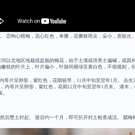
。 ②狗心蜡梅，花心红色，单瓣，花瓣狭而尖，朵小，质较次。
淮河以北地区地栽或盆栽的梅花，由于土壤或培养土偏碱，或因
抽嫩枝的叶片上，叶片偏小，叶脉间褪绿呈黄白色，不很规则，
内萼片呈卵形，紫红色，花期较早，11月中旬至翌年1月。 丛
，内萼片呈卵形，紫红色，花期12月中旬至翌年1月末。 灌木
味。
后壅土封起。 接后约一个月，即可扒开封土检查成活。 腊梅梅