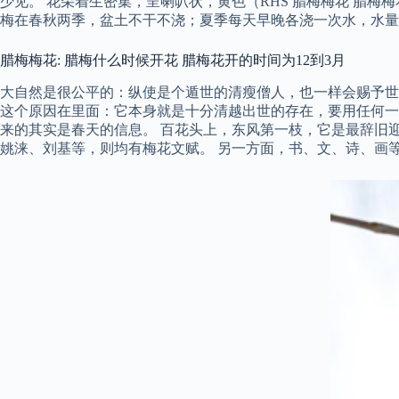
少见。 花朵着生密集，呈喇叭状，黄色（RHS 腊梅梅花 腊梅梅
梅在春秋两季，盆土不干不浇；夏季每天早晚各浇一次水，水量
腊梅梅花: 腊梅什么时候开花 腊梅花开的时间为12到3月
大自然是很公平的：纵使是个遁世的清瘦僧人，也一样会赐予世
这个原因在里面：它本身就是十分清越出世的存在，要用任何一
来的其实是春天的信息。 百花头上，东风第一枝，它是最辞旧
姚涞、刘基等，则均有梅花文赋。 另一方面，书、文、诗、画