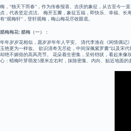
梅，“独天下而春”，作为传春报喜、吉庆的象征，从古至今一
贞，代表坚定贞洁。 梅开五瓣，象征五福，即快乐、幸福、长寿、
有“观梅轩”，登轩观梅，梅山梅花尽收眼底。
腊梅梅花: 腊梅（一）：
年年岁岁花相似，愿岁岁年年人平安。 清代李渔在《闲情偶记》
玉艳更为一样妆。 欲识清奇无尽处，中间深佩紫罗囊”以及宋
却绝不媚俗的高风亮节。 花朵着生密集，呈铃铛状，看起来像玫
心：蜡梅叶芽萌发5厘米左右时，抹除密集、内向、贴近地面的