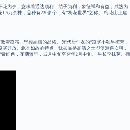
；开花为亨，意味着通达顺利；结子为利，象征祥和有益；成熟为
5万余株，品种有220多个，有“梅花世界”之称。 梅花山上建
傲雪凌霜、坚毅高洁的品格。 宋代唐仲友的“凌寒不独早梅芳，
梅凌寒开放、飘香如故的特点，犹如品格高洁之士即使遭遇坎坷，
红色，花期较早，12月中旬至翌年2月中旬。 生长季抹芽、摘