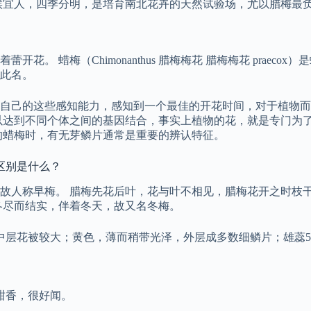
候宜人，四季分明，是培育南北花卉的天然试验场，尤以腊梅最
。 蜡梅（Chimonanthus 腊梅梅花 腊梅梅花 praec
此名。
自己的这些感知能力，感知到一个最佳的开花时间，对于植物而
以达到不同个体之间的基因结合，事实上植物的花，就是专门为了
的蜡梅时，有无芽鳞片通常是重要的辨认特征。
区别是什么？
故人称早梅。 腊梅先花后叶，花与叶不相见，腊梅花开之时枝干
冬尽而结实，伴着冬天，故又名冬梅。
层花被较大；黄色，薄而稍带光泽，外层成多数细鳞片；雄蕊5
。
甜香，很好闻。