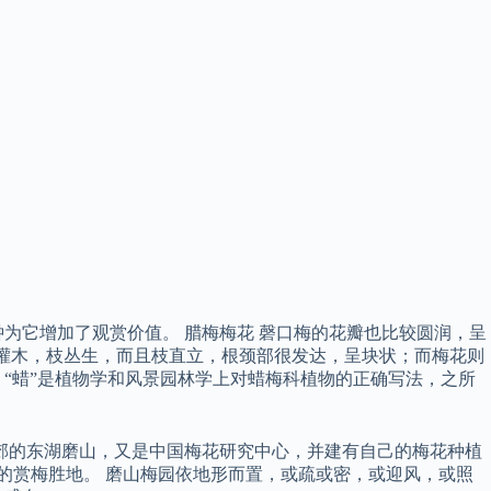
为它增加了观赏价值。 腊梅梅花 磬口梅的花瓣也比较圆润，呈
为灌木，枝丛生，而且枝直立，根颈部很发达，呈块状；而梅花则
，“蜡”是植物学和风景园林学上对蜡梅科植物的正确写法，之所
郊的东湖磨山，又是中国梅花研究中心，并建有自己的梅花种植
外的赏梅胜地。 磨山梅园依地形而置，或疏或密，或迎风，或照