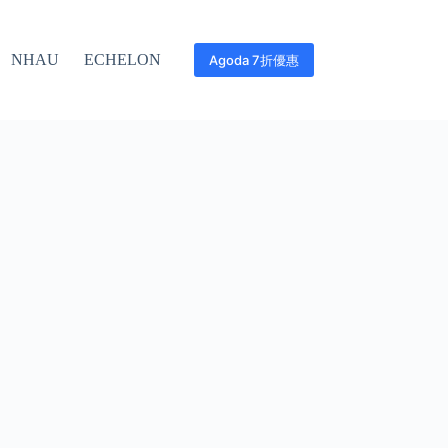
NHAU
ECHELON
Agoda 7折優惠