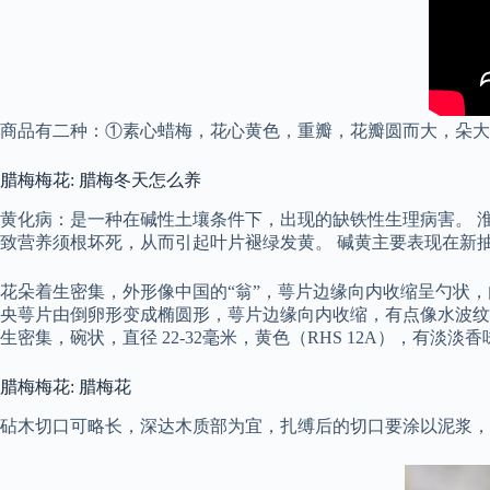
商品有二种：①素心蜡梅，花心黄色，重瓣，花瓣圆而大，朵大
腊梅梅花: 腊梅冬天怎么养
黄化病：是一种在碱性土壤条件下，出现的缺铁性生理病害。 
致营养须根坏死，从而引起叶片褪绿发黄。 碱黄主要表现在新
花朵着生密集，外形像中国的“翁”，萼片边缘向内收缩呈勺状，
央萼片由倒卵形变成椭圆形，萼片边缘向内收缩，有点像水波纹
生密集，碗状，直径 22-32毫米，黄色（RHS 12A），有淡淡香
腊梅梅花: 腊梅花
砧木切口可略长，深达木质部为宜，扎缚后的切口要涂以泥浆，然