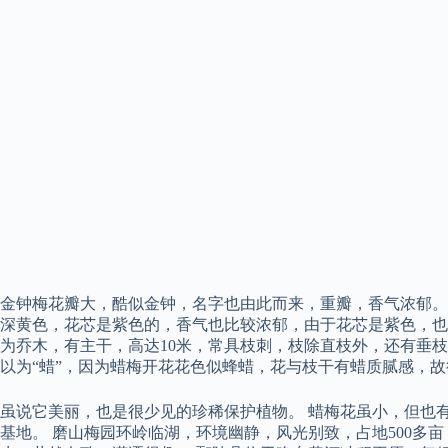
金钟梅花瓣大，酷似金钟，名字也由此而来，重瓣，香气浓郁。
深黄色，花芯是紫色的，香气也比较浓郁，由于花芯是紫色，也
为乔木，有主干，高达10米，常具枝刺，枝除直枝外，还有垂
以为“蜡”，因为蜡梅开花花色似蜂蜡，花与枝干有蜡质腻感，
虽说它美丽，也是很少见的珍稀保护植物。 蜡梅花虽小，但也
基地。 磨山梅园环岭临湖，环境幽静，风光别致，占地500多