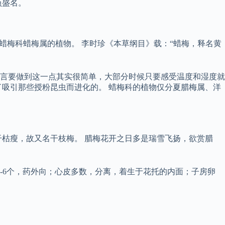
负盛名。
ox）是蜡梅科蜡梅属的植物。 李时珍《本草纲目》载：“蜡梅，释名黄
言要做到这一点其实很简单，大部分时候只要感受温度和湿度就
吸引那些授粉昆虫而进化的。 蜡梅科的植物仅分夏腊梅属、洋
枯瘦，故又名干枝梅。 腊梅花开之日多是瑞雪飞扬，欲赏腊
-6个，药外向；心皮多数，分离，着生于花托的内面；子房卵