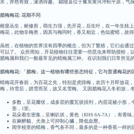
水，井然有致，潇洒得趣。 鄢陵县位于豫东黄河冲积平原，气
腊梅梅花: 花期不同
根蘖丛生，耐修剪，萌生力强，先开花，后生叶，在一年生枝上着蕾开花
梅花，此物非梅类，因其与梅同时，香又相近，色似蜜蜡，故得
虽然，在植物的世界没有四季的概念，但为了繁殖，它们会通过
可以了。 众所周知，开花植物往往需要一些昆虫来帮助授粉，
腊梅属和我们一般最常见的蜡梅属三种。 在识别我们日常所见
腊梅梅花: 「腊梅」这一植物有哪些形态特征，它与普通梅花的
蜡梅花开春前，为百花之先，特别是虎蹄梅，农历十月即放花，
梅，待雪后，踏雪而至，故又名雪梅。 又因腊梅花入冬初放，
多数，呈花瓣状，成多层的覆瓦状排列，内层花被小形，中
形，1室。
花朵着生密集，呈喇叭状，黄色（RHS 6A-7A），有香味
在麻醉貓、犬身上可抑制心臟，降低血壓。
闻学校里的蜡梅，香气各不同，最多的是一种香蕉一样的