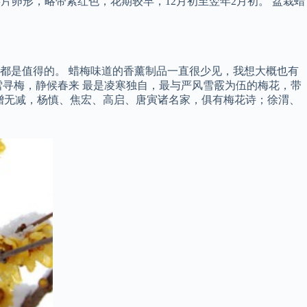
内萼片卵形，略带紫红色，花期较早，12月初至翌年2月初。 盆栽蜡
都是值得的。 蜡梅味道的香薰制品一直很少见，我想大概也有
寻梅，静候春来 最是凌寒独自，最与严风雪霰为伍的梅花，带
有增无减，杨慎、焦宏、高启、唐寅诸名家，俱有梅花诗；徐渭、