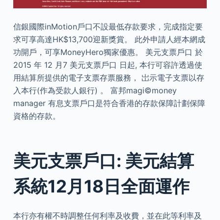
信銀國際inMotion戶口不設最低存款要求，完成指定要
求可享高達HK$13,700迎新獎賞。 此外申請人經本網成
功開戶，可享MoneyHero獨家優惠。 美元支票戶口 於
2015 年 12 月7 美元支票戶口 日起, 本行可容許透過使
用結算所提供的電子支票存票服務， 岀示電子支票以存
入本行(作為受款人銀行) 。 富邦magi©money
manager 有息支票戶口是符合香港的存款保障計劃保障
資格的存款。
美元支票戶口: 美元結算
系統12月18日全面運作
本行亦有權不時調整任何利率及收費，並在此等利率及