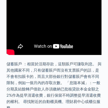
儲蓄賬戶 ：相當於活期存款，這類賬戶可賺取利息。 與
其他國家不同，只有儲蓄賬戶而沒有支票賬戶的話，是
不會有扣賬卡的，而且大部份銀行對儲蓄賬戶會有不同
限制，例如一個月內的存取次數。 「息隨本減」：一般
分期及結餘轉戶借款人亦須繳納已批核貸款本金金額之
2%作為提早清還收費，銀行保留不時調整提早清還收費
的權利。 尋找附近的自動櫃員機、理財易中心或櫃位服
務。