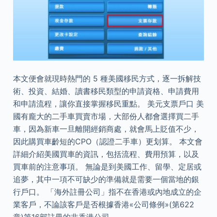
本文便會就現時熱門的 5 種美國移民方式，逐一拆解技
術、投資、結婚、讀書移民類型的申請資格、申請費用
和申請流程，讓你直接掌握移民重點。 美元支票戶口 美
國有龐大的二手車買賣市場，大部份人都會選擇買二手
車，因為新車一旦離開經銷商處，就會馬上貶值不少，
因此購買車齡短的CPO（認證二手車）更划算。 本文會
詳細介紹美國買車的資訊，包括流程、費用預算，以及
買車前的注意事項。 無論是到美國工作、留學、定居或
追夢，其中一項不可缺少的準備就是需要一個當地的銀
行戶口。 「海外註冊公司」指不在香港或內地成立的企
業客戶，不論該客戶是否根據香港«公司條例»(第622