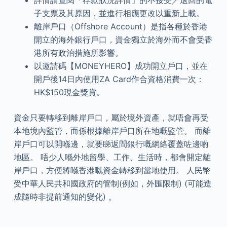
詳情請查閱「存款狀況詳情」的不接受／退回的電
子支票及其原因，並進行相應更改以重新上載。
離岸戶口（Offshore Account）是指各種於香港
開立的海外銀行戶口，資金獨立於海外而不會受香
港所有政治措施所影響。
以邀請碼【MONEYHERO】成功開立戶口，並在
開戶後14日內使用ZA Card作合資格消費一次：
HK$150現金獎賞。
資金只要轉移到離岸戶口，屬於境外資產，就唔會再受
本地境內監管，而係根據離岸戶口所在地嘅監管。 而離
岸戶口可以開喺邊，就要睇返間銀行嘅網絡覆蓋咗邊啲
地區。 唔少人喺外地留學、工作、生活時，都會開定離
岸戶口，方便將喺香港嘅資金轉移到當地使用。 人民幣
受中華人民共和國政府的管制(例如，外匯限制) (可能造
成隨時非提前通知的變化) 。