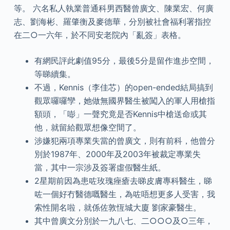
等。 六名私人執業普通科男西醫曾廣文、陳業宏、何廣
志、劉海彬、羅肇衡及麥德華，分別被社會福利署指控
在二○一六年，於不同安老院內「亂簽」表格。
有網民評此劇值95分，最後5分是留作進步空間，
等睇續集。
不過，Kennis（李佳芯）的open-ended結局搞到
觀眾囉囉孿，她做無國界醫生被闖入的軍人用槍指
額頭，「嘭」一聲究竟是否Kennis中槍送命或其
他，就留給觀眾想像空間了。
涉嫌犯兩項專業失當的曾廣文，則有前科，他曾分
別於1987年、2000年及2003年被裁定專業失
當，其中一宗涉及簽署虛假醫生紙。
2星期前因為患咗玫瑰痤瘡去睇皮膚專科醫生，睇
咗一個好冇醫德嘅醫生，為咗唔想更多人受害，我
索性開名啦，就係佐敦恆城大廈 劉家豪醫生。
其中曾廣文分別於一九八七、二○○○及○三年，