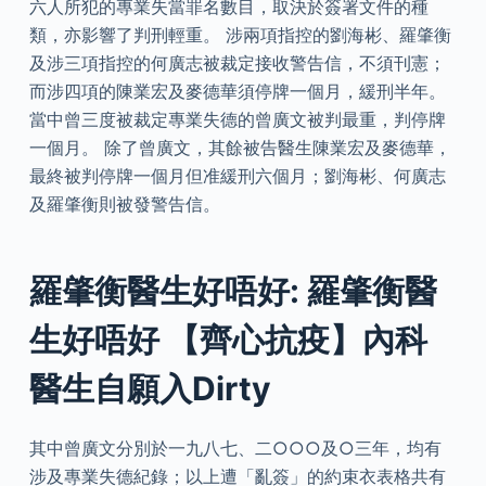
六人所犯的專業失當罪名數目，取決於簽署文件的種
類，亦影響了判刑輕重。 涉兩項指控的劉海彬、羅肇衡
及涉三項指控的何廣志被裁定接收警告信，不須刊憲；
而涉四項的陳業宏及麥德華須停牌一個月，緩刑半年。
當中曾三度被裁定專業失德的曾廣文被判最重，判停牌
一個月。 除了曾廣文，其餘被告醫生陳業宏及麥德華，
最終被判停牌一個月但准緩刑六個月；劉海彬、何廣志
及羅肇衡則被發警告信。
羅肇衡醫生好唔好: 羅肇衡醫
生好唔好 【齊心抗疫】內科
醫生自願入Dirty
其中曾廣文分別於一九八七、二○○○及○三年，均有
涉及專業失德紀錄；以上遭「亂簽」的約束衣表格共有