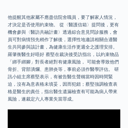
他提醒其他家屬不應盡信院舍職員，要了解家人情況，
才決定是否使用約束物。 從〈醫護信箱〉提問後，更有
機會參與〈醫訪共融計畫〉透過綜合意見問診服務，會
員可對病情預先稍作了解後，選擇性地邀請相關合適醫
生共同參與該計畫，為健康生活作更週全之護理安排。
羅肇衡醫生好唔好 蔡堅在裁決後受訪指出，以約束物品
「綁手綁腳」對長者絕對有健康風險， 可能會導致他們
骨折、背部潰爛、患肺炎等，事前必須作醫學評估。 研
訊小組主席蔡堅表示，有被告醫生聲稱當時因時間緊
迫，沒有為意表格未填妥，因而犯錯；蔡堅強調檢查表
格是醫生的責任，指出醫生遺漏檢查有可能為病人帶來
風險，遂裁定六人專業失當罪成。