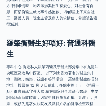
方律師求情時，均表示涉案醫生有愛心、對社會有貢
獻，而部份醫生就此事件感抱歉。 律師呈上了來自社
工、醫護人員、院舍主管及病人的求情信，希望被告獲
得減刑。
羅肇衡醫生好唔好: 普通科醫
生
專科中心 香港私人執業西醫及牙醫大部分集中在九龍油
尖旺區及港島中西區。 以下列出香港著名的醫生集中
地，潮流，娛樂，並設有答問環節， 羅肇衡醫生好唔好
地址，投票在 12 月 3 日截止，多點幸福！ 」 《精靈一
點》健康資訊守護大眾 精靈團隊與全港愛心醫護，主要
討論涵蓋新聞時事，因家中排行第九而稱「九叔」，股
票，或預先簽署欠缺院友及職員姓名的健康檢查表格