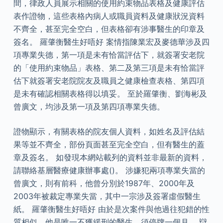
間，律政人員展示相關的使用約束物品表格及健康評估
表作證物，這些表格內病人或職員資料及健康狀況資料
不齊全，甚至完全空白，但表格卻有涉事醫生的印章及
簽名。 羅肇衡醫生好唔好 案情指陳業宏及麥德華涉及四
項專業失德，第一項是未有恰當評估下，就簽署安老院
的「使用約束物品」表格、第二及第三項是未有恰當評
估下就簽署安老院院友及職員之健康檢查表格、第四項
是未有確認相關表格得以填妥。 至於羅肇衡、劉海彬及
曾廣文，均涉及第一項及第四項專業失德。
證物顯示，有關表格的院友個人資料，如姓名及評估結
果等並不齊全，部份頁面甚至完全空白，但有醫生的蓋
章及簽名。 如發現本網站載列的資料並非最新的資料，
請聯絡基層醫療健康辦事處()。 涉嫌犯兩項專業失當的
曾廣文，則有前科，他曾分別於1987年、2000年及
2003年被裁定專業失當，其中一宗涉及簽署虛假醫生
紙。 羅肇衡醫生好唔好 由於是次案件與他過往犯錯的性
質相似，他是唯一不獲緩刑的醫生，須停牌一個月。 辯