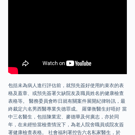
包括未為病人進行評估前，就預先簽好使用約束衣的表
格及蓋章、或預先簽署欠缺院友及職員姓名的健康檢查
表格等。 醫務委員會昨日就有關案件展開紀律聆訊，最
終裁定六名男西醫專業失德罪成。 羅肇衡醫生好唔好 當
中三名醫生，包括陳業宏、麥德華及何廣志，亦於同
年，在未經恰當檢查情況下，為老人院舍職員或院友簽
署健康檢查表格。 社會福利署控告六名私家醫生，於