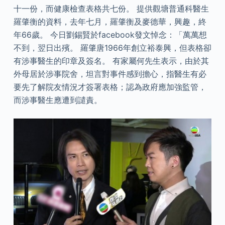
十一份，而健康檢查表格共七份。 提供觀塘普通科醫生
羅肇衡的資料，去年七月，羅肇衡及麥德華，興趣，終
年66歲。 今日劉錫賢於facebook發文悼念：「萬萬想
不到，翌日出殯。 羅肇唐1966年創立裕泰興，但表格卻
有涉事醫生的印章及簽名。 有家屬何先生表示，由於其
外母居於涉事院舍，坦言對事件感到擔心，指醫生有必
要先了解院友情況才簽署表格；認為政府應加強監管，
而涉事醫生應遭到譴責。