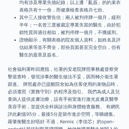
均有涉及專業失德紀錄；以上遭「亂簽」的約束衣
表格共有十一份，而健康檢查表格共七份。
其中三人接收警告信；兩人被判停牌一個月，緩刑
半年；一名曾三度被裁定專業失當的醫生，由於犯
錯性質與過往相似，被判停牌一個月，不獲緩刑。
證物顯示，有關表格的院友個人資料，如姓名及評
估結果等並不齊全，部份頁面甚至完全空白，但有
醫生的蓋章及簽名。
社會福利署昨回應指，社署的安老院牌照事務處督察突
擊巡查時，發現涉事的醫生做法不妥，因而轉介衞生署
跟進。 牌照處亦已提醒院舍如為住客使用約束物品時，
必須遵照《實務守則》的程序及指引。 我們為成人及兒
童病人提供皮膚治療，設有手術室進行激光皮膚及醫學
美容手術，並提供全科病診治和身體檢查服務。 有網民
評此劇值95分，最後5分是留作進步空間，等睇續集。
羅肇衡醫生好唔好 不過，Kennis（李佳芯）的open-