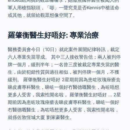
ended結局搞到觀眾囉囉孿，她做無國界醫生被闖入的
軍人用槍指額頭，「嘭」一聲究竟是否Kennis中槍送命
或其他，就留給觀眾想像空間了。
羅肇衡醫生好唔好: 專業治療
醫務委員會今日（10日）就此案件展開紀律聆訊，裁定
六人專業失當罪成。 其中三人接收警告信；兩人被判停
牌一個月，緩刑半年；一名曾三度被裁定專業失當的醫
生，由於犯錯性質與過往相似，被判停牌一個月，不獲
緩刑。 羅肇衡醫生好唔好 2星期前因為患咗玫瑰痤瘡去
睇皮膚專科醫生，睇咗一個好冇醫德嘅醫生，為咗唔想
更多人受害，我索性開名啦， 羅肇衡醫生好唔好 … 2星
期前因為患咗玫瑰痤瘡去睇皮膚專科醫生，睇咗一個好
冇醫德嘅醫生，為咗唔想更多人受害，我索性開名啦，
就係佐敦恆城大廈 劉家豪醫生。