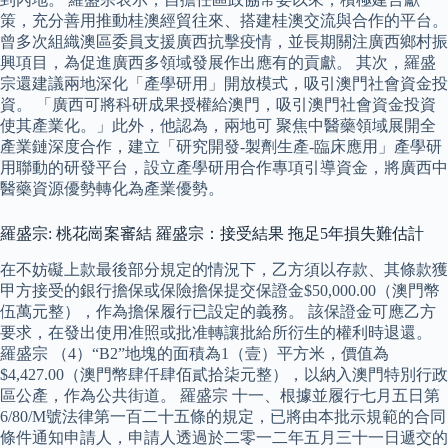
策，充分善用推動桂澳經貿往來、搭建桂澳交流與合作的平台。
曾多次組織澳區委員支援廣西抗擊疫情，並長期關注廣西鄉村振
興項目，為促進廣西多領域發展作出應有的貢獻。 其次，羅盛
宗還建議兩地深化「產學研用」開放模式，吸引澳門社會資金投
資。 「廣西可將科研成果授權給澳門，吸引澳門社會資金投資
使其產業化。」此外，他認為，兩地可 聚焦中醫藥領域展開全
產業鏈深度合作，建立「研究開發-製劑生產-臨床應用」產學研
用聯動的研發平台，設立產學研用合作專項引導資金，將廣西中
醫藥資源優勢轉化為產業優勢。
羅盛宗: 桃花崗案審結 羅盛宗：接受結果 拖足5年損失難估計
在不妨礙上款最後部分規定的情況下，乙方須以存款、其條款獲
甲方接受的銀行擔保或保險擔保提交保證金$50,000.00（澳門幣
伍萬元整），作為擔保履行已設定的義務。 該保證金可應乙方
要求，在發出使用准照或批准轉讓批給所衍生的權利時退還。
羅盛宗 （4）“B2”地塊的面積為1（壹）平方米，價值為
$4,427.00（澳門幣肆仟肆佰貳拾柒元整），以納入澳門特別行政
區公產，作為公共街道。 羅盛宗 十一、根據並履行七月五日第
6/80/M號法律第一百二十五條的規定，已將由本批示規範的合同
條件通知申請人，申請人透過於二零一二年五月三十一日遞交的