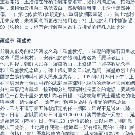
重新開始，王浩信在陳楨怡離開香港前，陪她四周遊玩、拍婚紗
照，陳楨怡最後向王浩信表白，然後獨自離開，王浩信黯然神
傷。 1）第七條款第1款規定的加重罰款期限屆滿；2）當土地利
用未完成，未經同意而更改批給用途；3）土地的利用中斷超過
90（玖拾）日，但有合理解釋且為甲方接受的特殊原因除外。
羅盛宗: 羅盛教
並將其獻身的櫟沼河改名為「羅盛教河」，崔㼆的家鄉石田里改
名為「羅盛教村」，安葬他的佛體洞山改名為「羅盛教山」。
他去世後，朝鮮人民在「羅盛教山」上修建了「羅盛教紀念亭」
和「羅盛教紀念碑」，碑上鐫刻著金日成的題詞「羅盛教烈士的
國際主義精神與朝鮮人民永遠共存」。 1952年1月26日下午，正
在平壤附近一個山村裡的志願軍某部駐地採訪的新華社志願軍總
分社軍事記者戴煌，接到總分社專職副社長普金的電話，要戴煌
趕往一百幾十里外的成川郡石田裡，採訪志願軍戰士羅盛教的犧
牲事跡，越快越好。 除有合理解釋且為甲方接受的特殊原因
外，乙方不遵守第五條款訂定的任一期限，延遲不超過60（陸
拾）日者，處以罰款每日可達$1,000.00（澳門幣壹仟元整）；延
遲超過60（陸拾）日，但在120（壹佰貳拾）日以內者，則罰款
將加至雙倍。 土地用作興建一幢屬單一所有權制度的4（肆）層
高，包括1（壹）層為地庫的商業樓宇，其建築面積為782（柒佰