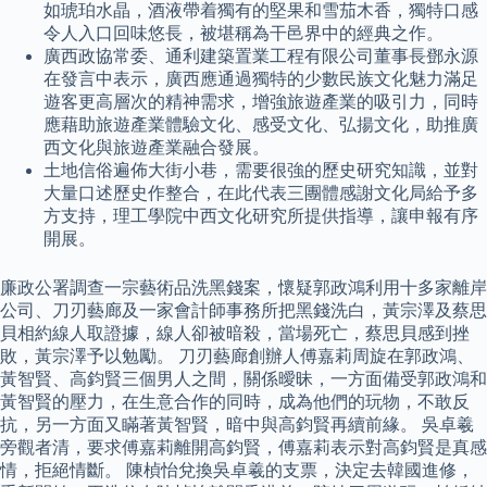
如琥珀水晶，酒液帶着獨有的堅果和雪茄木香，獨特口感
令人入口回味悠長，被堪稱為干邑界中的經典之作。
廣西政協常委、通利建築置業工程有限公司董事長鄧永源
在發言中表示，廣西應通過獨特的少數民族文化魅力滿足
遊客更高層次的精神需求，增強旅遊產業的吸引力，同時
應藉助旅遊產業體驗文化、感受文化、弘揚文化，助推廣
西文化與旅遊產業融合發展。
土地信俗遍佈大街小巷，需要很強的歷史研究知識，並對
大量口述歷史作整合，在此代表三團體感謝文化局給予多
方支持，理工學院中西文化研究所提供指導，讓申報有序
開展。
廉政公署調查一宗藝術品洗黑錢案，懷疑郭政鴻利用十多家離岸
公司、刀刃藝廊及一家會計師事務所把黑錢洗白，黃宗澤及蔡思
貝相約線人取證據，線人卻被暗殺，當場死亡，蔡思貝感到挫
敗，黃宗澤予以勉勵。 刀刃藝廊創辦人傅嘉莉周旋在郭政鴻、
黃智賢、高鈞賢三個男人之間，關係曖昧，一方面備受郭政鴻和
黃智賢的壓力，在生意合作的同時，成為他們的玩物，不敢反
抗，另一方面又瞞著黃智賢，暗中與高鈞賢再續前緣。 吳卓羲
旁觀者清，要求傅嘉莉離開高鈞賢，傅嘉莉表示對高鈞賢是真感
情，拒絕情斷。 陳楨怡兌換吳卓羲的支票，決定去韓國進修，