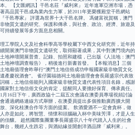
本。 【文匯網訊】干邑名莊『威利來』 近年進軍亞洲市場，憑
著高品質干邑成為業內生力軍，於2011年更榮獲殿堂干邑網站
『干邑專家』 評選為世界十大干邑名牌。 馮健富祝賀稱，澳門
非物質文遺的研究、保護和傳承，與社會、政治、經濟、旅遊及
可持續發展等多方面息息相關。
理工學院人文及社會科學高等學校屬下中西文化研究所，近年持
續開展澳門非物質文遺研究，取得顯著成果，其中對澳門境內的
土地神壇開展普查、記錄、拍照和建檔，已出版《人法地：澳門
土地神壇調查報告》，稍後進行新書首發。 【本報消息】三個
土地廟值理會昨舉行“澳門土地信俗成功申報國家級非物質文化
遺產慶祝酒會”。 雀仔園福德祠土地廟值理會會長羅盛宗代表致
詞稱，土地信俗能列入國家級非物質文遺代表性項目名錄，感謝
國家對土地信俗文化的肯定，提醒同人要擔好保育、傳承責任。
1月16日下午，廣西政協十二屆五次會議在澳委員專場視頻討論
會通過網絡連線方式舉辦，在澳委員提出多個推動廣西擴大開
放、深化桂澳合作等方面的提案。 飲酒愛酒不一定會貪杯，做
人亦是如此，將智慧、情懷和頭腦融入杯中美味芳澤，才是人生
的佳釀。 超然國際集團董事長羅盛宗八十年代踏入人生的社會
舞台，幾經人生跌宕，與酒結緣並開創洋酒品牌「威利來」。