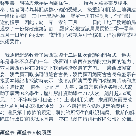
聲明書，明確表示接納有關條件。 二、擁有人羅盛宗及楊兆
泰，後者同時為其配偶劉小媚的受權人，擬重新利用該土地興建
一幢樓高4層，其中一層為地庫，屬單一所有權制度，作商業用
途的樓宇，因此，於二零一零年三月二十二日向土地工務運輸局
遞交了一份修改建築計劃。 羅盛宗 根據該局局長於二零一零年
五月十日所作的批示，該計劃已被視為可予核准，但須遵守某些
技術要件。
「我通過網絡收看了廣西政協十二屆四次會議的開幕式，過去一
年是非常不容易的一年，我看到了廣西在疫情防控方面的能力，
並且廣西迅速在疫情之下找到經濟發展的方向。」廣西政協常
委、澳門廣西政協聯誼總會會長，澳門廣西總商會會長羅盛宗在
接受本報記者採訪時表示，疫情期間澳門委員們積極向武漢和廣
西捐贈物資。 值得一提的是，去年，羅盛宗還通過各種形式資
助了廣西99名學生，歷年累計資助學生717人次，總計超250萬
元。 1）不準時繳付租金；2）土地利用完成，未經同意而更改
土地的利用及/或批給用途；3）不履行第六條款規定的義務；
4）違反第十條款的規定，將批給所衍生的狀況轉讓。 批給的解
除由行政長官以批示宣告，並在《澳門特別行政區公報》公佈。
羅盛宗: 羅盛宗人物履歷