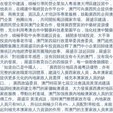
在發言中建議，積極引導民營企業加入粵港澳大灣區建設當中，
他表示，在構建中葡經貿合作平台中，澳門可向廣西民企提供會
展、商務支援、資訊及人才培訓等專業服務，鼓勵廣西民企與澳
門企業「抱團出海」，共同開拓葡語國家市場。 羅盛宗建議，
廣西民營企業與澳門企業合作，發揮廣西豐富的中藥材資源優
勢，充分利用粵澳合作中醫藥科技產業園平台，強化桂澳中醫藥
合作，積極爭取中央專項建設資金。 鋪開多領域投資、大手筆
投資內地養老市場，澳門第四屆行政選舉委員會委員、澳門超然
國際集團主席羅盛宗的多年投資路詮釋了澳門中小企業回歸後逐
漸依託內地經濟發展而騰飛的故事。 羅盛宗 談起回歸，羅盛宗
表示「對祖國非常感恩，沒有回歸就沒有今天的澳門，沒有我今
天的發展。」羅盛宗教育自己的四個孩子，每一個都會聽國歌，
「知道自己是中國人」。 「廣西部分地區具備粵語優勢，亦有
完整的家政職業培訓體系，建議引入廣西家政人員，為本澳家庭
提供更多元化的內地家政人員選擇，補充本澳家政人員的缺
口。」 廣西政協委員、澳門特區第七屆立法會議員黃潔貞建議
協調桂澳政府建立專門的家傭輸澳通道、大力發展廣西農村地區
家政服務，帶動出村進城、澳門加強推廣內地輸澳家政人員的宣
傳工作。 羅盛宗 黃潔貞說，現時澳門整體家政市場，內地家政
人員只有965人，所佔比例極少只有4%，人員配對率較低，未能
起到補充本澳家政人力資源的作用，而澳門的主要家政人員來源