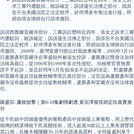
求三審均遭駁回，敗訴確定；訴請蓮生活佛之部分，因原
告不合美國法院之法定程序，於停滯多年無法進行後，即
經由張女律師自行請求撤回。
訴請西雅圖雷藏寺部分，三審訴訟歷時近四年，張女之訴求三審
均遭駁回，敗訴確定；訴請蓮生活佛之部分，因原告不合美國法
院之法定程序，於停滯多年無法進行後，即經由張女律師自行請
求撤回。 2008年，臺灣壹週刊曾以封面故事報導，2000年3月14
日盧勝彥和雷藏寺在華盛頓州被張女控訴，盧勝彥以雙身法加持
治病為藉口，從1996年到1999年多次性侵犯。 但檢察官查無實
證不予起訴，並且於同年5月告知張女不起訴的決定。 對盧勝彥
和雷藏寺違反信徒教牧輔導受託責任部分，法官認為盧勝彥和雷
藏寺沒有義務提供女信徒教牧輔導，盧勝彥和雷藏寺沒有法律責
任。
羅盛宗: 廉政狙擊｜第6-10集劇情劇透 黃宗澤發現胡定欣真實身
分
從干邑鎮中四個最優秀的葡萄產區中採摘最上乘葡萄，用上歷代
相傳的精湛傳統干邑蒸餾技術，混入超過30款以上上乘美酒豐富
其口感，在橡木桶陳釀30-35年的原液為原料，令特級威利來干