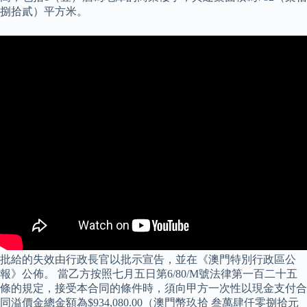
捌拾貳）平方米。
批給的失效由行政長官以批示宣告，並在《澳門特別行政區公
報》公佈。 當乙方按照七月五日第6/80/M號法律第一百二十五
條的規定，接受本合同的條件時，須向甲方一次性以現金支付合
同溢價金總金額為$934,080.00（澳門幣玖拾 叁萬肆仟零捌拾元