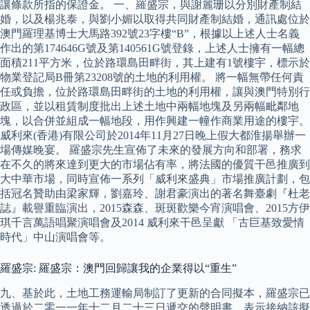
讓條款所指的保證金。 一、羅盛宗，與謝麗珊以分別財產制結
婚，以及楊兆泰，與劉小媚以取得共同財產制結婚，通訊處位於
澳門羅理基博士大馬路392號23字樓“B”，根據以上述人士名義
作出的第174646G號及第140561G號登錄，上述人士擁有一幅總
面積211平方米，位於路環島田畔街，其上建有1號樓宇，標示於
物業登記局B冊第23208號的土地的利用權。 將一幅無帶任何責
任或負擔，位於路環島田畔街的土地的利用權，讓與澳門特別行
政區，並以租賃制度批出上述土地中兩幅地塊及另兩幅毗鄰地
塊，以合併並組成一幅地段，用作興建一幢作商業用途的樓宇。
威利來(香港)有限公司於2014年11月27日晚上假大都淮揚舉辦一
場傳媒晚宴。 羅盛宗先生宣佈了未來的發展方向和部署，務求
在不久的將來達到更大的市場佔有率，將法國的優質干邑推廣到
大中華市場，同時宣佈一系列「威利來盛典」市場推廣計劃，包
括冠名贊助由梁家輝，劉嘉玲、謝君豪演出的著名舞臺劇『杜老
誌』載譽重臨演出，2015森森、斑斑歡樂今宵演唱會、2015方伊
琪千言萬語唱聚演唱會及2014 威利來干邑呈獻 「古巨基致愛情
時代」中山演唱會等。
羅盛宗: 羅盛宗：澳門回歸讓我的企業得以“重生”
九、基於此，土地工務運輸局制訂了更新的合同擬本，羅盛宗已
透過於二零一一年十二月二十三日遞交的聲明書，表示接納該擬