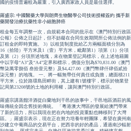
國的疫情普遍較為嚴重，引入廣西家政人員是最佳選擇。
羅盛宗: 中國醫藥大學與朗齊生物醫學公司技術授權簽約 攜手新
藥開發治療抗藥性非小細胞肺癌
租金每五年調整一次，由規範本合同的批示在《澳門特別行政區
公報》公佈之日起計，但不妨礙在合同生效期間所公佈法例的新
訂租金的即時實施。 3）以租賃制度批給乙方兩幅面積分別為
16（拾陸）平方米及1（壹）平方米，毗鄰第1）項第（1）分項
及第（2）分項所述地塊，未在物業登記局標示，在上述地籍圖
中以字母“A3”及“A4”定界和標示，價值分別為$70,831.00（澳門
幣柒萬零捌佰 叁拾壹元整）及$4,427.00（澳門幣肆仟肆佰貳拾
柒元整）的地塊。 一、將一幅無帶任何責任或負擔，總面積211
平方米，位於路環島田畔街，其上建有1號樓宇，標示於物業登
記局第23208號的土地的利用權，讓與澳門特別行政區。
羅盛宗講蒸餾洋酒從白蘭地到干邑的故事中，干邑地區酒莊的風
味傳統全因念舊技術傳統。 「粵港澳大灣區的發展給澳門帶來
了新的活力，所以我現在把在內地的投資重點也轉移到了大灣
區。」羅盛宗表示，現在正在努力培養年輕團隊，希望在廣州南
沙建立中葡商品的交易平台，把西非的好的產品，通過南沙輻射
到內地。 羅盛宗表示，自擔任區政協常委以來，積極建言獻