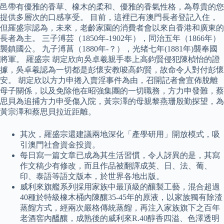
邑帶有優雅的香草、橡木的柔和、優雅的香氣性格，為尊貴的您
提供多層次的口感享受。 目前，這裡已有澳門長者登記入住，
但羅盛宗認為，未來，老齡家園的消費者會以來自香港和廣東的
長者為主。 三子溥芸（1850年-1902年），同治五年（1866年）
襲鎮國公。 九子溥菖（1880年-？），光绪七年(1881年)襲奉國
將軍。 羅盛宗 胡定欣向吳卓羲親手奉上高鈞賢侵犯陳楨怡的證
據，吳卓羲認為一切都是彭懷安教唆高鈞賢，故命令人對付彭懷
安。 胡定欣以方力申捲入賣淫事件為由，召開記者會宣佈脫離
母子關係，以及免除他在昭強集團的一切職務，方力申發難，蔡
思貝為追捕方力申受傷入院，黃宗澤的母親黎燕珊殷勤探望，為
黃宗澤和蔡思貝拉近距離。
其次，羅盛宗還建議兩地深化「產學研用」開放模式，吸
引澳門社會資金投資。
每日寫一篇文章已成為其生活習慣，令人訝異的是，其寫
作文稿少有修改，而且作品被翻譯成英、日、法、葡、
印、泰語等語文版本，於世界各地出版。
威利來旗艦系列採用家族中最頂級的釀製工藝，混合超過
40種於特級橡木桶內陳釀35-45年的原液，以家族獨有除渣
蒸餾方式，經兩次嚴格傳統蒸餾，再注入家族旗下之百年
老酒窖內醞釀，成熟後的威利來R.40醇香四溢、色澤透明