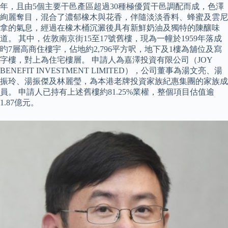
年，且由5個主要干邑產區超過30種極優質干邑調配而成，色澤
絢麗奪目，混合了濃郁橡木與花香，伴隨淡淡香料、蜂蜜及雲尼
拿的氣息，經過在橡木桶沉澱後具有新鮮奶油及獨特的陳釀味
道。 其中，佐敦南京街15至17號舊樓，現為一幢於1959年落成
旳7層高商住樓宇，佔地約2,796平方呎，地下及1樓為舖位及寫
字樓，對上為住宅樓層。 申請人為嘉澤投資有限公司（JOY
BENEFIT INVESTMENT LIMITED），公司董事為湯文亮、湯
振玲、湯振傑及林麗瑩，為本港老牌投資家族紀惠集團的家族成
員。 申請人已持有上述舊樓約81.25%業權，整個項目估值逾
1.87億元。