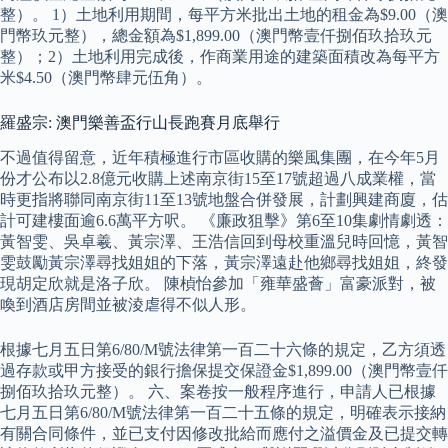
整）。 1）土地利用期間，每平方米批出土地的租金為$9.00（澳
門幣玖元整），總金額為$1,899.00（澳門幣壹仟捌佰玖拾玖元
整）；2）土地利用完成後，作商業用途的建築面積改為每平方
米$4.50（澳門幣肆元伍角）。
羅盛宗: 澳門樂善盃行山長跑賽月底舉行
不過值得留意，近年積極進行市區收購的樂風集團，在今年5月
份才公布以2.8億元收購上述南京街15至17號超過八成業權，當
時更指將聯同南京街11至13號地盤合併發展，計劃興建商廈，估
計可建樓面逾6.6萬平方呎。 《廉政狙擊》第6至10集劇情劇透：
黃智雯、吳卓羲、黃宗澤、王浩信回到母校重溫兒時回憶，黃智
雯鼓勵黃宗澤尋找姐姐的下落，黃宗澤遠赴他鄉尋找姐姐，終發
現胡定欣就是洛子欣。 陳楨怡參加「雍華盛薈」富豪派對，被
喚到酒店房間並被淩虐得不似人形。
根據七月五日第6/80/M號法律第一百二十六條的規定，乙方須透
過存款或甲方接受的銀行擔保提交保證金$1,899.00（澳門幣壹仟
捌佰玖拾玖元整）。 六、案卷按一般程序進行，申請人已根據
七月五日第6/80/M號法律第一百二十五條的規定，明確表示接納
有關合同條件，並已支付因修改批給而應付之溢價金及已提交轉