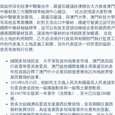
就如何深化桂澳中醫藥合作，羅盛宗建議桂澳聯合大力推進澳門
中藥材第三方國際標準檢測中心建設。 「此次疫情讓大家對傳
統中醫藥更加重視。」羅盛宗建議，與澳門大學、澳門科技大學
等高校及專業機構，針對主流出口中藥材，構建可被廣泛認可的
國際中藥材檢驗標準，這可以有效支撐源頭種植企業和廣西商戶
擴展國際藥材貿易，讓道地中藥材的全球銷路更加暢通。 在批
出土地的利用期間，乙方必須准許行政當局有關部門執行監督工
作的代表進入土地及施工範圍，並向代表提供一切所需的協助，
使其有效執行任務。
鋪開多領域投資、大手筆投資內地養老市場，澳門第四屆
行政選舉委員會委員、澳門超然國際集團主席羅盛宗的多
年投資路詮釋了澳門中小企業回歸後逐漸依託內地經濟發
展而騰飛的故事。
1953年6月25日，朝鮮民主主義人民共和國最高人民會議常
任委員會追授他一級國旗勳章和一級戰士榮譽勳章。
自1967年出版第一本著作《淡煙集》，至今已出版280餘
冊。
曾多次組織澳區委員支援廣西抗擊疫情，並長期關注廣西
鄉村振興項目，為促進廣西多領域發展作出應有的貢獻。
訴請西雅圖雷藏寺部分，三審訴訟歷時近四年，張女之訴