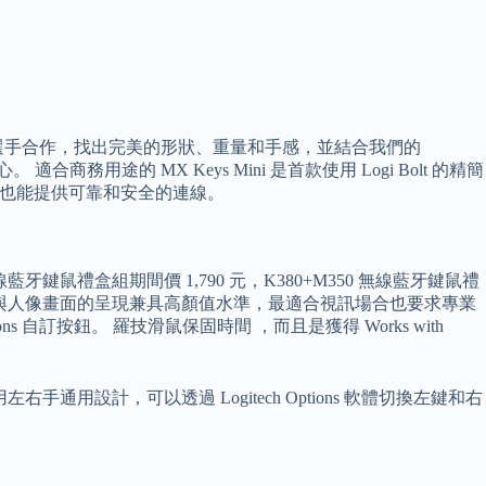
職業選手合作，找出完美的形狀、重量和手感，並結合我們的
務用途的 MX Keys Mini 是首款使用 Logi Bolt 的精簡
中也能提供可靠和安全的連線。
線藍牙鍵鼠禮盒組期間價 1,790 元，K380+M350 無線藍牙鍵鼠禮
品外觀與人像畫面的呈現兼具高顏值水準，最適合視訊場合也要求專業
tions 自訂按鈕。 羅技滑鼠保固時間 ，而且是獲得 Works with
設計，可以透過 Logitech Options 軟體切換左鍵和右