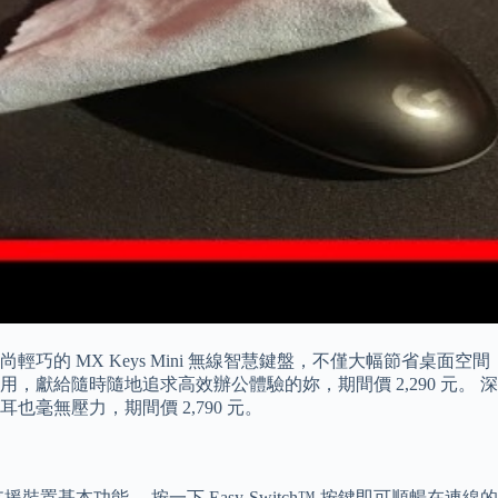
 MX Keys Mini 無線智慧鍵盤，不僅大幅節省桌面空間，
使用，獻給隨時隨地追求高效辦公體驗的妳，期間價 2,290 元。 深受
毫無壓力，期間價 2,790 元。
體即可支援裝置基本功能。 按一下 Easy-Switch™ 按鍵即可順暢在連