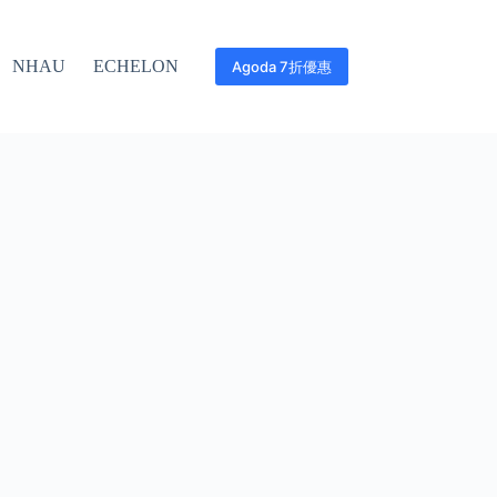
NHAU
ECHELON
Agoda 7折優惠