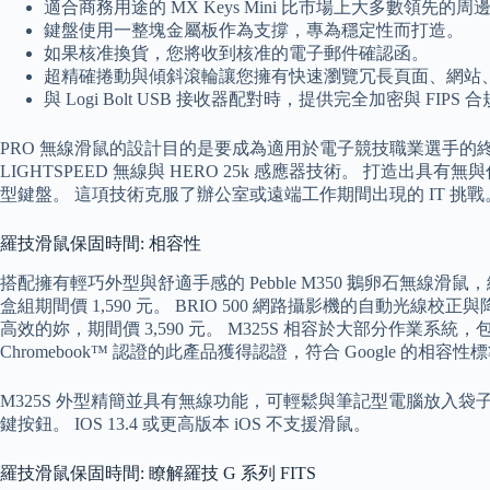
適合商務用途的 MX Keys Mini 比市場上大多數領先
鍵盤使用一整塊金屬板作為支撐，專為穩定性而打造。
如果核准換貨，您將收到核准的電子郵件確認函。
超精確捲動與傾斜滾輪讓您擁有快速瀏覽冗長頁面、網站
與 Logi Bolt USB 接收器配對時，提供完全加密與 FIPS 
PRO 無線滑鼠的設計目的是要成為適用於電子競技職業選手的終極
LIGHTSPEED 無線與 HERO 25k 感應器技術。 打造出具有
型鍵盤。 這項技術克服了辦公室或遠端工作期間出現的 IT 
羅技滑鼠保固時間: 相容性
搭配擁有輕巧外型與舒適手感的 Pebble M350 鵝卵石無線滑鼠，繽
盒組期間價 1,590 元。 BRIO 500 網路攝影機的自
高效的妳，期間價 3,590 元。 M325S 相容於大部分作業系統，包括 Win
Chromebook™ 認證的此產品獲得認證，符合 Google 的相容性
M325S 外型精簡並具有無線功能，可輕鬆與筆記型電腦放入袋子中
鍵按鈕。 IOS 13.4 或更高版本 iOS 不支援滑鼠。
羅技滑鼠保固時間: 瞭解羅技 G 系列 FITS