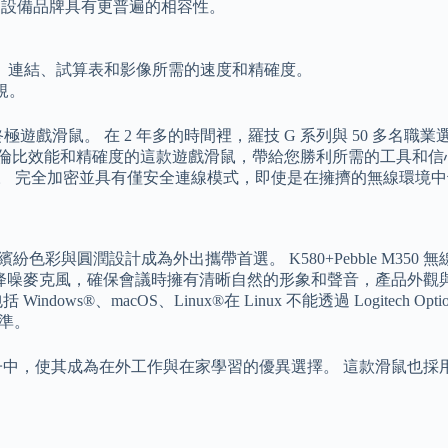
的周邊設備品牌具有更普遍的相容性。
、連結、試算表和影像所需的速度和精確度。
合規。
遊戲滑鼠。 在 2 年多的時間裡，羅技 G 系列與 50 多名
無與倫比效能和精確度的這款遊戲滑鼠，帶給您勝利所需的工具和信心。 適合商
挑戰。 完全加密並具有僅安全連線模式，即使是在擁擠的無線環境
紛色彩與圓潤設計成為外出攜帶首選。 K580+Pebble M350 無
動光線校正與降噪麥克風，確保會議時擁有清晰自然的形象和聲音，產
dows®、macOS、Linux®在 Linux 不能透過 Logitech Op
標準。
，使其成為在外工作與在家學習的優異選擇。 這款滑鼠也採用左右手通用