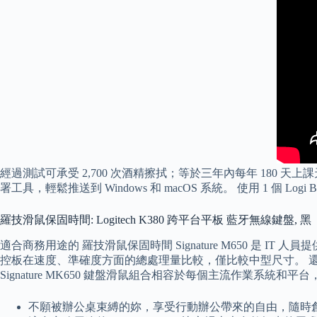
經過測試可承受 2,700 次酒精擦拭；等於三年內每年 180 天上課
署工具，輕鬆推送到 Windows 和 macOS 系統。 使用 1 個 Logi 
羅技滑鼠保固時間: Logitech K380 跨平台平板 藍牙無線鍵盤, 黑
適合商務用途的 羅技滑鼠保固時間 Signature M650 是
控板在速度、準確度方面的總處理量比較，僅比較中型尺寸。 還具有可自訂
Signature MK650 鍵盤滑鼠組合相容於每個主流作業系
不願被辦公桌束縛的妳，享受行動辦公帶來的自由，隨時