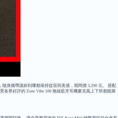
隨身攜帶讓妳到哪都保持從容與美感，期間價 3,290 元。 搭配
各界好評的 Zone Vibe 100 無線藍牙耳機麥克風上下班都能展
線的電腦間切換。 適合商務用途的 MX Keys Mini 鍵盤滑鼠組合含有