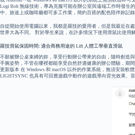
Logi Bolt 無線技術，專為克服可能在辦公室與遠端工作時發生
中、旅途上或咖啡廳都可多工作業，簡約百搭的配色陪伴妳記錄
自從開始使用電腦以來，我都是羅技的愛用者，但是我最近在處理滑
世界大為不同。 對於學生來說，在許多情況下使用滑鼠比使用
羅技滑鼠保固時間: 適合商務用途的 Lift 人體工學垂直滑鼠
不願被辦公桌束縛的妳，享受行動辦公帶來的自由，隨時創造與記
手腕姿勢，不管在哪裡都能享受自然舒適健康的辦公體驗，期間價 2,190 
更新版本 在 Windows 和 macOS 以外的作業系統，無須安裝軟
LIGHTSYNC 也具有可回應遊戲中動作的遊戲導向背光效果