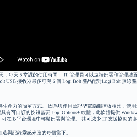
天，每天 5 堂課的使用時間。 IT 管理員可以遠端部署和管理裝置韌體
Bolt USB 接收器最多可與 6 個 Logi Bolt 產品配對Logi Bo
 IT 人員提供生產力的簡單方式。 因為與使用筆記型電腦觸控板相比，
的按鈕需要 Logi Options+ 軟體，此軟體提供 Windo
統和平台，可在多平台環境中輕鬆部署與管理。 其可減少 IT 支援協
創造與記錄靈感來臨的每個當下。