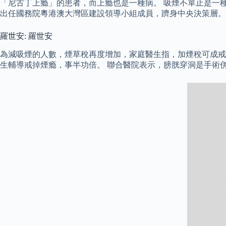
「尼古丁上瘾」的患者，而上瘾也是一種病。 吸煙不單止是一種
出任國務院粵港澳大灣區建設領導小組成員，躋身中央決策層。
羅世安: 羅世安
為減吸煙的人數，煙草稅再度增加，家庭醫生指，加煙稅可成戒
生輔導戒掉煙瘾，事半功倍。 聯合醫院表示，膀胱穿洞是手術