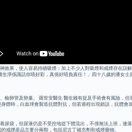
神效果，使人容易持續吸煙；加上不少人對吸煙和戒煙存在誤解
，醫生淨係識話你唔好彩，真係好唔負責任！」四十八歲的潘女士
、輸卵管及卵巢。 羅世安醫生 醫生雖有提及手術會有風險，但
侵身體時，白血球會製造抗體對抗，但若過程出現錯誤，抗體會
着尿袋，但尿液仍是不受控地從下體流出，不僅無法上班，連落街
到的戒煙産品主要分兩類，包括尼古丁補充劑和戒煙藥物。