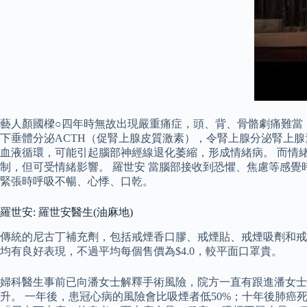
藝人顏國樑○四年時無故出現嚴重痛症，頭、背、骨骼劇痛難當
下垂體分泌ACTH（促腎上腺皮質激素），令腎上腺分泌腎上
血液循環，可能引起腦部神經線退化萎縮，形成情緒病。 而情
制，但可受情緒影響。 羅世安 當腦部接收到恐懼、焦慮等感
緊張時呼吸不暢、心悸、口乾。
羅世安: 羅世安醫生(油麻地)
傳統的尼古丁補充劑，包括戒煙香口膠、戒煙貼、戒煙吸劑和戒
均有良好表現，不過平均每個售價為$4.0，較平面口罩貴。
婦科醫生事前已向潘女士解釋手術風險，院方一直有跟進潘女士
升。 一年後，患冠心病的風險會比吸煙者低50%；十年後肺癌