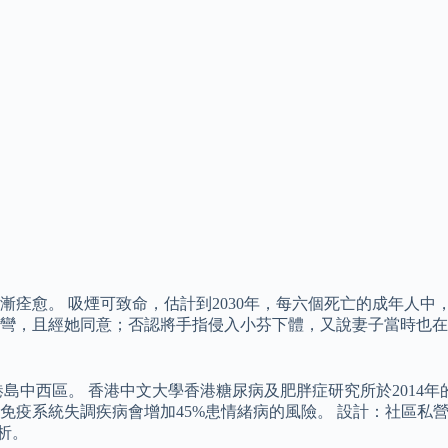
痊愈。 吸煙可致命，估計到2030年，每六個死亡的成年人中
彎，且經她同意；否認將手指侵入小芬下體，又說妻子當時也在場
島中西區。 香港中文大學香港糖尿病及肥胖症研究所於2014
身免疫系統失調疾病會增加45%患情緒病的風險。 設計：社區
析。