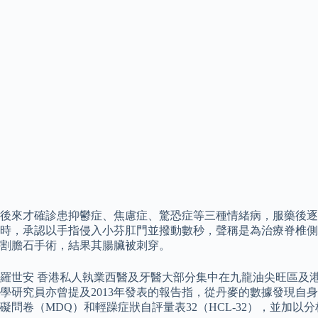
後來才確診患抑鬱症、焦慮症、驚恐症等三種情緒病，服藥後逐漸
時，承認以手指侵入小芬肛門並撥動數秒，聲稱是為治療脊椎側
割膽石手術，結果其腸臟被刺穿。
羅世安 香港私人執業西醫及牙醫大部分集中在九龍油尖旺區及港
學研究員亦曾提及2013年發表的報告指，從丹麥的數據發現自
礙問卷（MDQ）和輕躁症狀自評量表32（HCL-32），並加以分