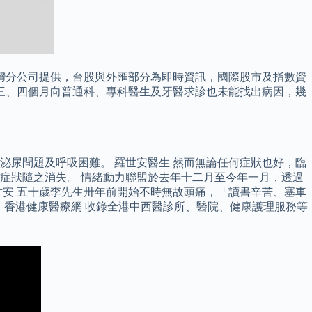
台灣分公司提供，台股與外匯部分為即時資訊，國際股市及指數資
了三、四個月向普通科、專科醫生及牙醫求診也未能找出病因，幾
尿問題及呼吸困難。 羅世安醫生 然而無論任何症狀也好，臨
症狀隨之消失。 情緒動力聯盟於去年十二月至今年一月，透過
安 五十歲李先生卅年前開始不時無故頭痛，「讀書辛苦、塞車
 香港健康醫療網 收錄全港中西醫診所、醫院、健康護理服務等