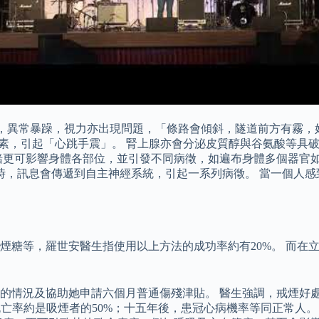
，異常暴躁，視力亦出現問題，「條路會傾斜，隧道前方有霧，
腺素，引起「心跳手震」。 腎上腺亦會分泌皮質醇與谷氨酸等具
緒更可影響身體各部位，並引發不同病徵，如遍布身體多個器官
覺時，訊息會傳遞到自主神經系統，引起一系列病徵。 當一個人
煙糖等，羅世安醫生指使用以上方法的成功率約有20%。 而在
的情況及協助她申請六個月普通傷殘津貼。 醫生強調，戒煙好處
死亡率約是吸煙者的50%；十五年後，患冠心病機率等同正常人