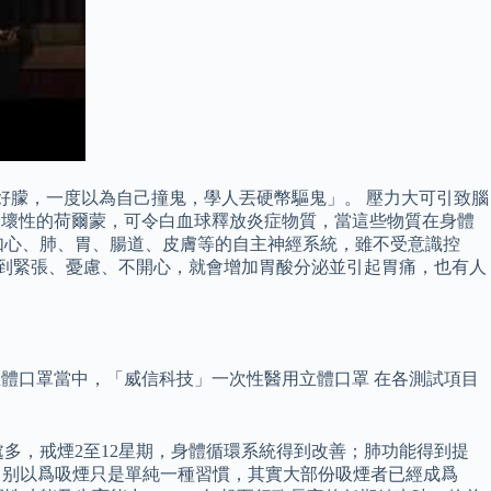
好朦，一度以為自己撞鬼，學人丟硬幣驅鬼」。 壓力大可引致腦
破壞性的荷爾蒙，可令白血球釋放炎症物質，當這些物質在身體
如心、肺、胃、腸道、皮膚等的自主神經系統，雖不受意識控
感到緊張、憂慮、不開心，就會增加胃酸分泌並引起胃痛，也有人
立體口罩當中，「威信科技」一次性醫用立體口罩 在各測試項目
多，戒煙2至12星期，身體循環系統得到改善；肺功能得到提
。 别以爲吸煙只是單純一種習慣，其實大部份吸煙者已經成爲