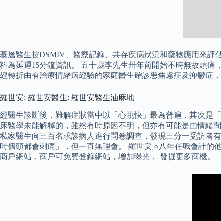
基層醫生按DSMIV、醫療記錄、共存疾病狀況和藥物應用來
料為延遲15分鐘資訊。 五十歲李先生卅年前開始不時無故頭
經轉折由有治療情緒病經驗的家庭醫生確診患焦慮症及抑鬱症，
羅世安: 羅世安醫生: 羅世安醫生油麻地
經醫生診斷後，難解症狀當中以「心跳快」最為普遍，其次是「
床醫學未能解釋的，雖然有時原因不明，但亦有可能是由情緒問
私家醫生向三百名求診病人進行問卷調查，發現三分一受訪者有
時個頭都會刺痛」，但一直無理會。 羅世安 ○八年任職會計的
商戶網站，商戶可免費登錄網站，增加曝光， 發掘更多商機。