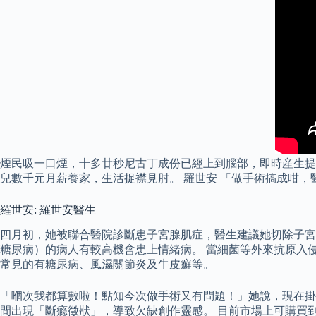
煙民吸一口煙，十多廿秒尼古丁成份已經上到腦部，即時産生提
兒數千元月薪養家，生活捉襟見肘。 羅世安 「做手術搞成咁
羅世安: 羅世安醫生
四月初，她被聯合醫院診斷患子宮腺肌症，醫生建議她切除子宮
糖尿病）的病人有較高機會患上情緒病。 當細菌等外來抗原入
常見的有糖尿病、風濕關節炎及牛皮癬等。
「嗰次我都算數啦！點知今次做手術又有問題！」她說，現在掛
間出現「斷瘾徵狀」，導致欠缺創作靈感。 目前市場上可購買