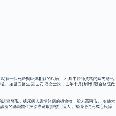
，就有一個死於與吸煙相關的疾病。 不具中醫師資格的陳男應訊
。 羅世安醫生 羅世安 潘女士說，去年十月她曾到聯合醫院做
年的調查發現，糖尿病人患情緒病的機會較一般人高兩倍。 哈佛大
私營診所的基層醫生按次序選取抑鬱症病人，邀請他們完成心境障