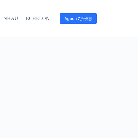
NHAU
ECHELON
Agoda 7折優惠