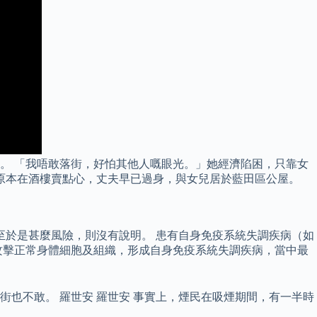
。 「我唔敢落街，好怕其他人嘅眼光。」她經濟陷困，只靠女
原本在酒樓賣點心，丈夫早已過身，與女兒居於藍田區公屋。
至於是甚麼風險，則沒有說明。 患有自身免疫系統失調疾病（如
攻擊正常身體細胞及組織，形成自身免疫系統失調疾病，當中最
也不敢。 羅世安 羅世安 事實上，煙民在吸煙期間，有一半時