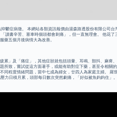
評估抑鬱症病徵。 本網站各類資訊報價由湯森路透股份有限公司
痛，「讀書辛苦、塞車時個頭都會刺痛」，但一直無理會。 他花
服藥五個月後病情大為改善。
疲累」及「痛症」，其他症狀就包括頭暈、耳鳴、顫抖、麻痺、泌
題所致，嘗試從這方面著手，或能有助對症下藥，甚至令相關的
不同程度情緒問題，當中七成為婦女，廿四人為家庭主婦。 羅世
他壓力日積月累，頭部每日數次突然劇痛，「好似被魚鈎鈎住」。