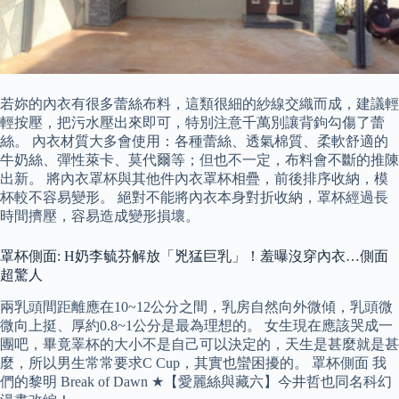
若妳的內衣有很多蕾絲布料，這類很細的紗線交織而成，建議輕
輕按壓，把污水壓出來即可，特別注意千萬別讓背鉤勾傷了蕾
絲。 內衣材質大多會使用：各種蕾絲、透氣棉質、柔軟舒適的
牛奶絲、彈性萊卡、莫代爾等；但也不一定，布料會不斷的推陳
出新。 將內衣罩杯與其他件內衣罩杯相疊，前後排序收納，模
杯較不容易變形。 絕對不能將內衣本身對折收納，罩杯經過長
時間擠壓，容易造成變形損壞。
罩杯側面: H奶李毓芬解放「兇猛巨乳」！羞曝沒穿內衣…側面
超驚人
兩乳頭間距離應在10~12公分之間，乳房自然向外微傾，乳頭微
微向上挺、厚約0.8~1公分是最為理想的。 女生現在應該哭成一
團吧，畢竟睪杯的大小不是自己可以決定的，天生是甚麼就是甚
麼，所以男生常常要求C Cup，其實也蠻困擾的。 罩杯側面 我
們的黎明 Break of Dawn ★【愛麗絲與藏六】今井哲也同名科幻