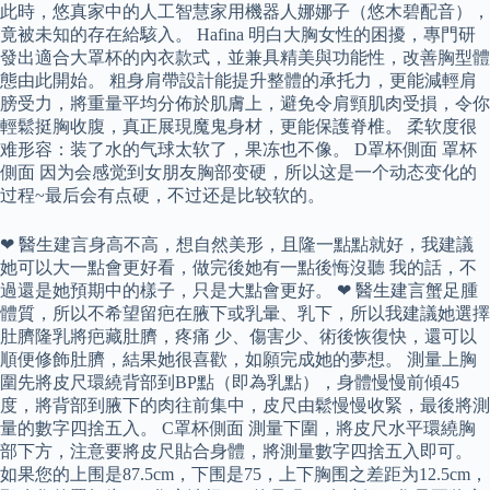
此時，悠真家中的人工智慧家用機器人娜娜子（悠木碧配音），
竟被未知的存在給駭入。 Hafina 明白大胸女性的困擾，專門研
發出適合大罩杯的內衣款式，並兼具精美與功能性，改善胸型體
態由此開始。 粗身肩帶設計能提升整體的承托力，更能減輕肩
膀受力，將重量平均分佈於肌膚上，避免令肩頸肌肉受損，令你
輕鬆挺胸收腹，真正展現魔鬼身材，更能保護脊椎。 柔软度很
难形容：装了水的气球太软了，果冻也不像。 D罩杯側面 罩杯
側面 因为会感觉到女朋友胸部变硬，所以这是一个动态变化的
过程~最后会有点硬，不过还是比较软的。
❤ 醫生建言身高不高，想自然美形，且隆一點點就好，我建議
她可以大一點會更好看，做完後她有一點後悔沒聽 我的話，不
過還是她預期中的樣子，只是大點會更好。 ❤ 醫生建言蟹足腫
體質，所以不希望留疤在腋下或乳暈、乳下，所以我建議她選擇
肚臍隆乳將疤藏肚臍，疼痛 少、傷害少、術後恢復快，還可以
順便修飾肚臍，結果她很喜歡，如願完成她的夢想。 測量上胸
圍先將皮尺環繞背部到BP點（即為乳點），身體慢慢前傾45
度，將背部到腋下的肉往前集中，皮尺由鬆慢慢收緊，最後將測
量的數字四捨五入。 C罩杯側面 測量下圍，將皮尺水平環繞胸
部下方，注意要將皮尺貼合身體，將測量數字四捨五入即可。
如果您的上围是87.5cm，下围是75，上下胸围之差距为12.5cm，