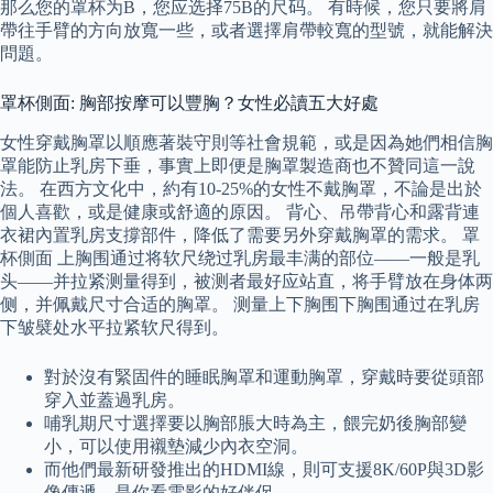
那么您的罩杯为B，您应选择75B的尺码。 有時候，您只要將肩
帶往手臂的方向放寬一些，或者選擇肩帶較寬的型號，就能解決
問題。
罩杯側面: 胸部按摩可以豐胸？女性必讀五大好處
女性穿戴胸罩以順應著裝守則等社會規範，或是因為她們相信胸
罩能防止乳房下垂，事實上即便是胸罩製造商也不贊同這一說
法。 在西方文化中，約有10-25%的女性不戴胸罩，不論是出於
個人喜歡，或是健康或舒適的原因。 背心、吊帶背心和露背連
衣裙內置乳房支撐部件，降低了需要另外穿戴胸罩的需求。 罩
杯側面 上胸围通过将软尺绕过乳房最丰满的部位——一般是乳
头——并拉紧测量得到，被测者最好应站直，将手臂放在身体两
侧，并佩戴尺寸合适的胸罩。 测量上下胸围下胸围通过在乳房
下皱襞处水平拉紧软尺得到。
對於沒有緊固件的睡眠胸罩和運動胸罩，穿戴時要從頭部
穿入並蓋過乳房。
哺乳期尺寸選擇要以胸部脹大時為主，餵完奶後胸部變
小，可以使用襯墊減少內衣空洞。
而他們最新研發推出的HDMI線，則可支援8K/60P與3D影
像傳遞，是你看電影的好伴侶。