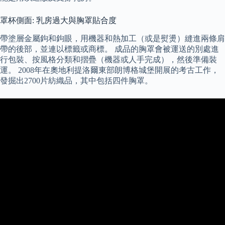
罩杯側面: 乳房過大與胸罩貼合度
帶塗層金屬鉤和鉤眼，用機器和熱加工（或是熨燙）縫進兩條肩
帶的後部，並連以標籤或商標。 成品的胸罩會被運送的別處進
行包裝、按風格分類和摺疊（機器或人手完成），然後準備裝
運。 2008年在奧地利提洛爾東部朗博格城堡開展的考古工作，
發掘出2700片紡織品，其中包括四件胸罩。