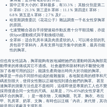
當中正常大小的C 罩杯最多，有33.3％； 其餘分別是第二
D 罩杯：21.3％ 第三是B 罩杯：11.1％ 第四是E 罩杯：
6.8％ 第五是A 罩杯：2.7％ 及F …
哈里斯調查委託《花花公子》雜誌調查一千名女性穿胸罩
的原因。
七速雙離合器自手排變速箱作動反應十分平順流暢，亦提
供Sport運動模式與手動換檔功能。
全罩杯：适合乳房丰满及肉质柔软的人，可以将全部的乳
房包容于罩杯内，具有支撑与提升集中的效果，最具功能
性的胸罩。
但也有女性認為，胸罩能夠有效地減輕她們在運動時因為胸部晃
動帶來的疼痛或其它不適感。 社會趨勢和新材料的不斷變化增
加了各種可用的設計，能讓生產商做出時尚大於功能的胸罩。
胸罩是一件由不同部件組成的複雜服裝，各地製造商的標準和尺
碼差別很大，使得女性難以正確地找到適合她們的胸罩。 甚至
連胸罩的測量方法也是不盡相同，這樣即便是專業的工人也不贊
採用僅適合同一女性的尺碼。 結果是，75%-85%的女性穿著尺
碼不合的胸罩。 ）是一種衣物，又稱胸圍、乳罩、胸衣、布拉
甲、乳房罩、奶罩、文胸，有時也以泛稱「內衣」來代替，其功
能是用以遮蔽及支撐乳房。