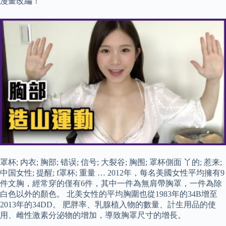
漫畫改編！
罩杯; 内衣; 胸部; 错误; 信号; 大裂谷; 胸围; 罩杯側面 丫的; 惹来;
中国女性; 提醒; f罩杯; 重量 … 2012年，每名美國女性平均擁有9
件文胸，經常穿的僅有6件，其中一件為無肩帶胸罩，一件為除
白色以外的顏色。 北美女性的平均胸圍也從1983年的34B增至
2013年的34DD。 肥胖率、乳腺植入物的數量、計生用品的使
用、雌性激素分泌物的增加，導致胸罩尺寸的增長。