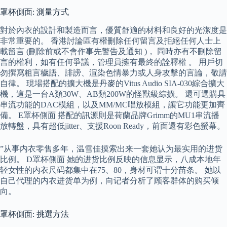
罩杯側面: 測量方式
對於內衣的設計和製造而言，優質舒適的材料和良好的光潔度是
非常重要的。 香港討論區有權刪除任何留言及拒絕任何人士上
載留言 (刪除前或不會作事先警告及通知 )， 同時亦有不刪除留
言的權利，如有任何爭議，管理員擁有最終的詮釋權 。 用戶切
勿撰寫粗言穢語、誹謗、渲染色情暴力或人身攻擊的言論，敬請
自律。 現場搭配的擴大機是丹麥的Vitus Audio SIA-030綜合擴大
機，這是一台A類30W、AB類200W的怪獸級綜擴。 還可選購具
串流功能的DAC模組，以及MM/MC唱放模組，讓它功能更加齊
備。 E罩杯側面 搭配的訊源則是荷蘭品牌Grimm的MU1串流播
放轉盤，具有超低jitter、支援Roon Ready，前面還有彩色螢幕。
”从事内衣零售多年，温雪佳摸索出来一套她认为最实用的进货
比例。 D罩杯側面 她的进货比例反映的信息显示，八成本地年
轻女性的内衣尺码都集中在75、80，身材可谓十分苗条。 她以
自己代理的内衣进货单为例，向记者分析了顾客群体的购买倾
向。
罩杯側面: 挑選方法