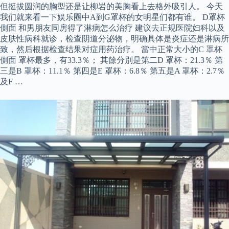
但挺拔圆润的胸型还是让柳岩的美胸看上去格外吸引人。 今天
我们就来看一下娱乐圈中A到G罩杯的女明星们都有谁。 D罩杯
側面 和男朋友同房得了淋病怎么治疗 建议去正规医院妇科以及
皮肤性病科就诊，检查阴道分泌物，明确具体是炎症还是淋病所
致，然后根据检查结果对症用药治疗。 當中正常大小的C 罩杯
側面 罩杯最多，有33.3％； 其餘分別是第二D 罩杯：21.3％ 第
三是B 罩杯：11.1％ 第四是E 罩杯：6.8％ 第五是A 罩杯：2.7％
及F …