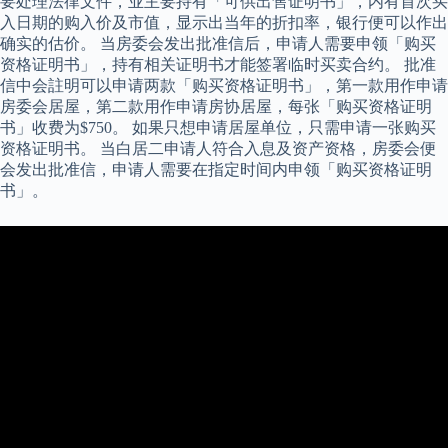
要处理法律文件，业主要持有「可供出售证明书」，内有首次买
入日期的购入价及市值，显示出当年的折扣率，银行便可以作出
确实的估价。 当房委会发出批准信后，申请人需要申领「购买
资格证明书」，持有相关证明书才能签署临时买卖合约。 批准
信中会註明可以申请两款「购买资格证明书」，第一款用作申请
房委会居屋，第二款用作申请房协居屋，每张「购买资格证明
书」收费为$750。 如果只想申请居屋单位，只需申请一张购买
资格证明书。 当白居二申请人符合入息及资产资格，房委会便
会发出批准信，申请人需要在指定时间内申领「购买资格证明
书」。