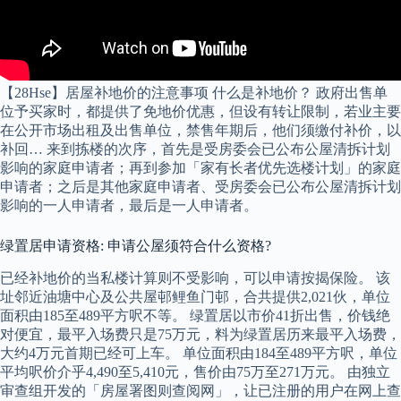
【28Hse】居屋补地价的注意事项 什么是补地价？ 政府出售单
位予买家时，都提供了免地价优惠，但设有转让限制，若业主要
在公开市场出租及出售单位，禁售年期后，他们须缴付补价，以
补回… 来到拣楼的次序，首先是受房委会已公布公屋清拆计划
影响的家庭申请者；再到参加「家有长者优先选楼计划」的家庭
申请者；之后是其他家庭申请者、受房委会已公布公屋清拆计划
影响的一人申请者，最后是一人申请者。
绿置居申请资格: 申请公屋须符合什么资格?
已经补地价的当私楼计算则不受影响，可以申请按揭保险。 该
址邻近油塘中心及公共屋邨鲤鱼门邨，合共提供2,021伙，单位
面积由185至489平方呎不等。 绿置居以市价41折出售，价钱绝
对便宜，最平入场费只是75万元，料为绿置居历来最平入场费，
大约4万元首期已经可上车。 单位面积由184至489平方呎，单位
平均呎价介乎4,490至5,410元，售价由75万至271万元。 由独立
审查组开发的「房屋署图则查阅网」，让已注册的用户在网上查