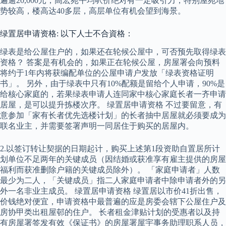
遍逾20,000元，高宏苑平均呎价绝对有一定吸引力，特别屋苑地
势较高，楼高达40多层，高层单位有机会望到海景。
绿置居申请资格: 以下人士不合資格：
绿表是给公屋住户的，如果还在轮候公屋中，可否预先取得绿表
资格？ 答案是有机会的，如果正在轮候公屋，房屋署会向预料
将约于1年内将获编配单位的公屋申请户发放「绿表资格证明
书」。 另外，由于绿表中只有10%配额是留给个人申请，90%是
给核心家庭的，若果绿表申请人连同家中核心家庭长者一齐申请
居屋，是可以提升拣楼次序。 绿置居申请资格 不过要留意，有
意参加「家有长者优先选楼计划」的长者抽中居屋就必须要成为
联名业主，并需要签署声明一同居住于购买的居屋内。
2.以签订转让契据的日期起计，购买上述第1段资助自置居所计
划单位不足两年的关键成员（因结婚或获准享有雇主提供的房屋
福利而获准删除户籍的关键成员除外）。 「家庭申请者」人数
最少为二人，「关键成员」指二人家庭申请者中除申请者外的另
外一名非业主成员。 绿置居申请资格 绿置居以市价41折出售，
价钱绝对便宜，申请资格中最普遍的应是房委会辖下公屋住户及
房协甲类出租屋邨的住户。 长者租金津贴计划的受惠者以及持
有房屋署签发有效《保证书》的房屋署屋宇事务助理职系人员，