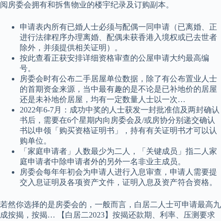
阅房委会拥有和拆售物业的楼宇纪录及订购副本。
申请表内所有已婚人士必须与配偶一同申请（已离婚、正
进行法律程序办理离婚、配偶未获香港入境权或已去世者
除外，并须提供相关证明）。
按此查看正获安排详细资格审查的公屋申请大约最高编
号。
房委会时有公布二手居屋单位数据，除了有公布置业人士
的首期资金来源，当中最有趣的是不论是已补地价的居屋
还是未补地价居屋，均有一定数量人士以一次…
2022年6-7月：成功中奖的人士获发一封批准信及两封确认
书后，需要在6个星期内向房委会及/或房协分别递交确认
书以申领「购买资格证明书」，持有有关证明书才可以认
购单位。
「家庭申请者」人数最少为二人，「关键成员」指二人家
庭申请者中除申请者外的另外一名非业主成员。
房委会每年年初会为申请人进行入息审查，申请人需要提
交入息证明及各项资产文件，证明入息及资产符合资格。
若然你选择的是房委会的，一般而言，白居二人士可申请最高九
成按揭，按揭… 【白居二2023】按揭还款期、利率、压测要求