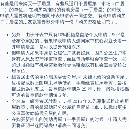
有些是用来购买一手居屋，有些只适用于居屋第二市场（白居
二）的单位。 在购买新推出的资助房屋（一手居屋）的时候，
申请人需要将证明书连同绿表申请表一同递交。 有意申请购买
二手居屋的朋友就需要额外申请一份「购买资格证明书」。
另外，由于绿表中只有10%配额是留给个人申请，90%是
给核心家庭的，若果绿表申请人连同家中核心家庭长者一
齐申请居屋，是可以提升拣楼次序。
但申请人如果本身是公屋住户就要留意，因为公屋住户本
身有入息及资产净值审查，而且每两年就会审查一次，如
超过限额就有机会需要缴付更高租金或有机会需要交还公
屋单位。
綠置居出售的單位屬房委會公屋, 即未補地價的資助房屋，
故按揭成數上限與未補地價的一手新綠表居屋看齊，最按
揭成數為九五成，最長還款年期為 25 年，比一般私樓按揭
可選的最長還款年期短 5 年。
全名為「綠表置居計劃」，是 2016 年以先導形式推出的房
屋政策，目的是幫助部分公屋租戶置業上車，以騰出更多
公屋單位給輪候公屋的市民。
在购买新推出的资助房屋（一手居屋）的时候，申请人需
要将证明书连同绿表申请表一同递交。