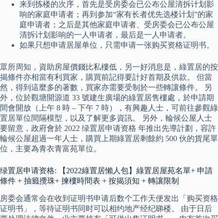
来到拣楼的次序，首先是受房委会已公布公屋清拆计划影
响的家庭申请者；再到参加“家有长者优先选楼计划”的家
庭申请者；之后是其他家庭申请者、受房委会已公布公屋
清拆计划影响的一人申请者，最后是一人申请者。
如果只想申请居屋单位，只需申请一张购买资格证明书。
眾所周知，資助房屋價錢比私樓低，另一好消息是，綠置居的按
揭條件亦相當有利買家，購買前記得要計好首期及供款。 但當
然，得到這麼多的著數，買家亦需要受制於一些轉讓條件。 另
外，位於觀塘開源道 33 號建生廣場的綠置居售樓處，於申請期
間會開放（上午 8 時 – 下午 7 時），有興趣人士，可前往參觀綠
置居單位間隔模型，以及了解更多資訊。 另外，輪候公屋人士
要留意，政府會於 2022 绿置居申请资格 年推出先導計劃，容許
輪候公屋超過一年人士，購買上期綠置居剩餘約 500 伙的貨尾單
位，主要為青衣青富苑單位。
绿置居申请资格: 【2022綠置居懶人包】綠置居屋苑名單+ 申請
條件 + 抽籤攪珠+ 揀樓時間表 + 按揭須知 + 轉讓限制
房委会通常会在收到证明书申请后数个工作天便发出「购买资格
证明书」，等待证明书同时可以相约地产经纪睇楼。 由于日后