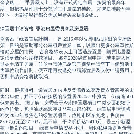
全攻略… 二手居屋人士，没有正式规定白居二按揭的最高年
期，但按揭条件则十分视乎二手居屋的楼龄。 如果是楼龄20年
以下，大部份银行都会为居屋新买家提供9成…
绿置居申请资格: 香港房屋委員會及房屋署
全名為「綠表置居計劃」，是 2016 年以先導形式推出的房屋政
策，目的是幫助部分公屋租戶置業上車，以騰出更多公屋單位給
輪候公屋的市民。 合資格綠表人士可透過綠置居，購買比居屋
定價更低的公屋樓花項目。 參考2020綠置居申請，若申請人同
期亦申請了居屋，並於申請時已剔選了保留申請至下一個資助出
售單位銷售計劃，便不用再次遞交申請綠置居及支付申請費用，
否則申請資格將被取消。
同时，根据资料，绿置居2019涉及柴湾蝶翠苑及青衣青富苑的未
售出单位，并正于仍在拣楼的绿置居2020/21中推售，仍有逾500
伙未卖出。 据了解，房委会于今期绿置居项目中减少面积较小
的单位量，包括油塘高宏苑及马鞍山锦柏苑。 绿置居申请资格
料为2022年最焦点的绿置居项目，位处市区东九龙，售价由
83.67万元至271.03万元不等，平均呎价达5,410元，是三个新屋
苑中最贵的项目。 绿置居申请资格 不过，周边私楼新盘呎价普