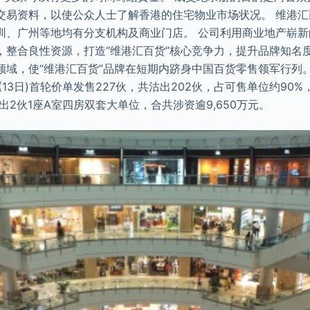
交易资料，以使公众人士了解香港的住宅物业市场状况。 维港
圳、广州等地均有分支机构及商业门店。 公司利用商业地产崭
，整合良性资源，打造“维港汇百货”核心竞争力，提升品牌知名
领域，使“维港汇百货”品牌在短期内跻身中国百货零售领军行列。
13日)首轮价单发售227伙，共沽出202伙，占可售单位约90%，
出2伙1座A室四房双套大单位，合共涉资逾9,650万元。