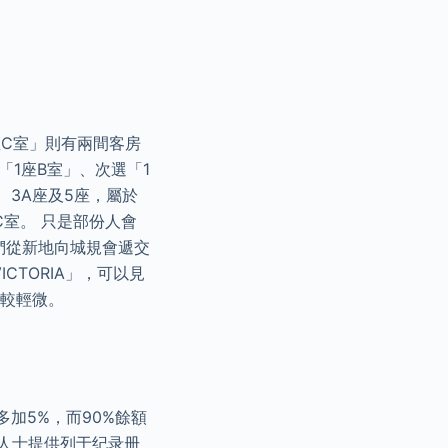
座C室」則有兩間客房
1座B室」、次選「1
、3A座及5座，屬於
C室。 只是部份人會
我們從新地向城規會遞交
CTORIA」，可以見
響較輕微。
加5%，而90%餘額
众人士提供列于纪录册