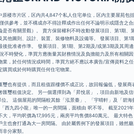
原楼市片区，区内共4,847个私人住宅单位，区内主要屋苑包括 
容僅供參考，並不構成亦不得詮釋成作出任何不論明示或隱含之合
論是否有關景觀）。 賣方保留權利不時改動發展項目、第1期、第
及其他圖則、設計、裝置、裝修物料及設備等。 發展項目、第1期
最後批准者作準。 發展項目、第1期、第2期及/或第3期及其周
情況不時變化，準買方應衡量其財務情況及負擔能力及所有相關
物業，於任何情況或時間，準買方絕不應以本廣告/宣傳資料之
定購買或於何時購買任何住宅物業。
匯璽也有提供，而且租值跟樓價不成正比，故回報偏低，發展商
考匯璽租值決定。 另一個選擇則為「昇悅居」，項目由新地及
宅單位。 這個屋苑的間隔較其餘「泓景臺」、「宇晴軒」及「碧
「西九四小龍」唯一的一房間隔，面積由 呎不等。 截至2021
大，平均呎價為17,995元，兩房平均售價840萬元。 最大特
戶主也會打通為大一房間隔。 由於屬舊例下的發展項目，雖然
而非分家類。