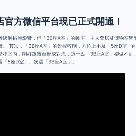
酒店官方微信平台現已正式開通！
音緩解措施影響，但「3B座A室」的睡房、主人套房及儲物室皆
。 其次，「3B座A室」的景觀較削，方位上不及「5座D室」向
儲物室內，剛好跟露台形成對流，這一點「3B座A室」卻做不到
「5座D室」、次選「3B座A室」。