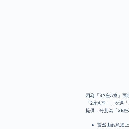
因為「3A座A室」
「2座A室」、次選「
提供，分別為「3B座
當然由於愈遲上會