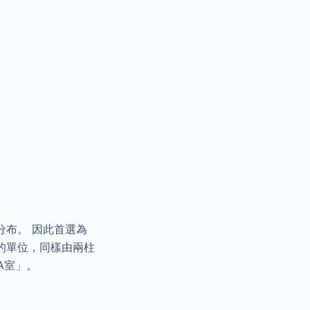
分布。 因此首選為
室的單位，同樣由兩柱
A室」。