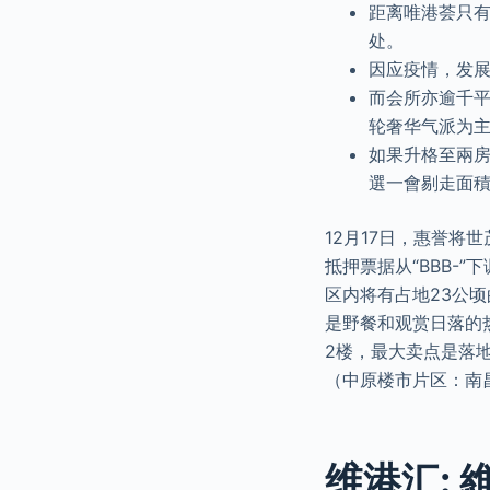
距离唯港荟只
处。
因应疫情，发
而会所亦逾千平方呎
轮奢华气派为
如果升格至兩房
選一會剔走面積
12月17日，惠誉将
抵押票据从“BBB-
区内将有占地23公
是野餐和观赏日落的热
2楼，最大卖点是落
（中原楼市片区：南
维港汇: 維