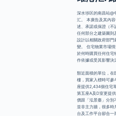
深水埗区的南昌站@中
汇。 本廣告及其內
述、承諾或保證（不
任何部分之建築圖則
設計以相關政府部門
變。 住宅物業市場
於何時購買任何住宅
作依據或受其影響決
類近面積的單位，在
樓，買家入標時可參
座提供2,434個住
第五座A及D室更提供
價跟「泓景臺」分別不
並非主力牆，很多時
台及工作平台卻合一