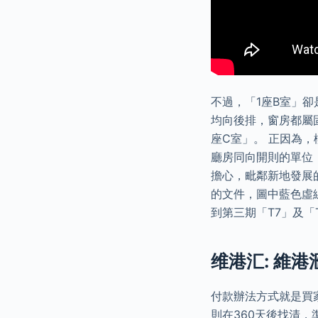
不過，「1座B室」
均向後排，窗房都屬
座C室」。 正因為，
廳房同向開則的單位，
擔心，毗鄰新地發展的
的文件，圖中藍色虛線
到第三期「T7」及
维港汇: 維港
付款辦法方式就是買家
則在360天後找清