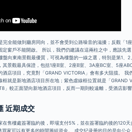
卻是完全能做到廳房同向，並不會受到公路噪音的滋擾；反觀「1
固定窗戶不能開啟。 所以，我們仍建議在這兩柱之中，應該先選「
樓盤向東南景觀最優質，可視為樓盤的一線之選，特別是第1、2
其景觀最具保證，包括1座B室、2座B室、3A座BC室、5座AB
酒店項目，究竟對「GRAND VICTORIA」會有多大阻擋。 
框就是新地酒店項目所在地；紫色虛線框位置就是「GRAND VI
「T8」較正面望向新地酒店項目，反而一期則較遠離，受酒店影
滙 近期成交
在售樓處簽署臨約後，即場支付5%，並在簽署臨約後的120天多
，準買家可以有更多的時間籌組資金。 成交纪录册的目的是向公