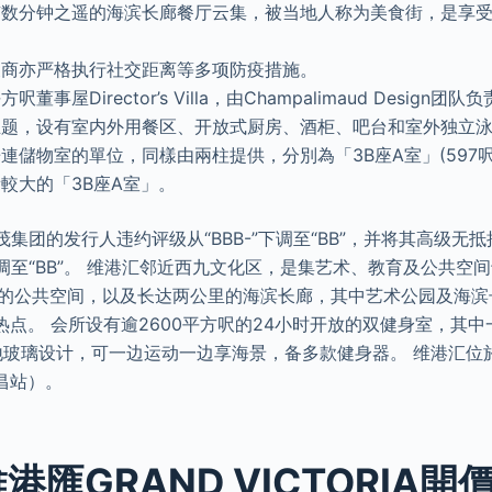
有数分钟之遥的海滨长廊餐厅云集，被当地人称为美食街，是享
展商亦严格执行社交距离等多项防疫措施。
董事屋Director’s Villa，由Champalimaud Design
主题，设有室内外用餐区、开放式厨房、酒柜、吧台和室外独立
連儲物室的單位，同樣由兩柱提供，分別為「3B座A室」(597呎
較大的「3B座A室」。
世茂集团的发行人违约评级从“BBB-”下调至“BB”，并将其高级无
”下调至“BB”。 维港汇邻近西九文化区，是集艺术、教育及公共
顷的公共空间，以及长达两公里的海滨长廊，其中艺术公园及海滨
点。 会所设有逾2600平方呎的24小时开放的双健身室，其中
地玻璃设计，可一边运动一边享海景，备多款健身器。 维港汇位
昌站）。
港匯GRAND VICTORIA開