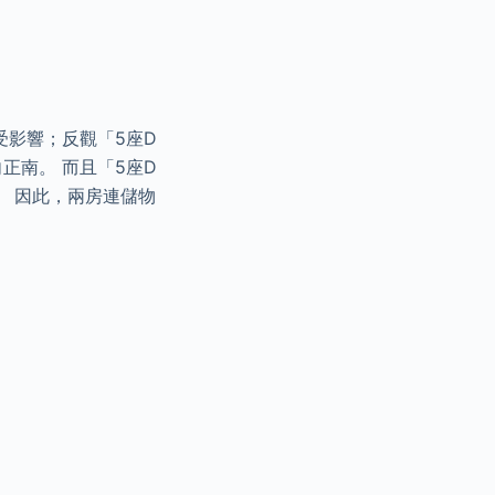
受影響；反觀「5座D
正南。 而且「5座D
。 因此，兩房連儲物