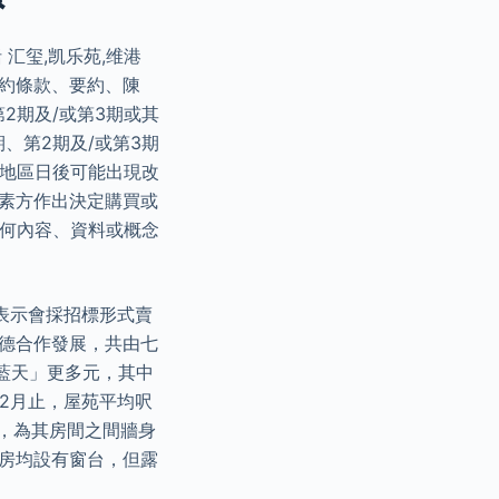
汇玺,凯乐苑,维港
約條款、要約、陳
2期及/或第3期或其
、第2期及/或第3期
邊地區日後可能出現改
因素方作出決定購買或
任何內容、資料或概念
表示會採招標形式賣
信德合作發展，共由七
海藍天」更多元，其中
年2月止，屋苑平均呎
色，為其房間之間牆身
廳房均設有窗台，但露