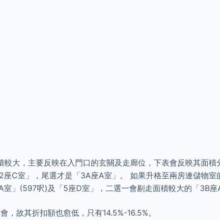
面積較大，主要反映在入門口的玄關及走廊位，下表會反映其面積
2座C室」，尾選才是「3A座A室」。 如果升格至兩房連儲物
A室」(597呎)及「5座D室」，二選一會剔走面積較大的「3B座
，故其折扣額也愈低，只有14.5%-16.5%。