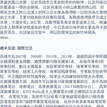
界處的鳳山水庫；位於高雄市立美術館旁的內惟埤；以及同樣位
於覆鼎金一帶的金獅湖。 位於燕巢區小崗山東麓與岡山區、田
寮區交界之阿公店溪上的阿公店水庫為臺灣唯一以防洪為主要標
的之水庫，主要功能為防洪與農田灌溉，為戰後臺灣最早完成之
水庫；大壩全長2.38公里，為臺灣最長者並曾是遠東之冠。 根據
日本人類學家伊能嘉矩的考證，今日高雄沿海早期主要為馬卡道
族所居住，在該族語言當中，用以防禦海盜的刺竹林稱為
takau。
繼承居屋: 國際交流
高雄市在2007年、2009年、2011年、2013年、連續四屆中華民國
全國運動會金牌數、總獎牌數均獲全國第1名。 高雄市擁有8所
軍事院校，數目全國最多，有陸軍軍官學校、海軍軍官學校、空
軍軍官學校、陸軍工兵學校、海軍陸戰隊學校、空軍航空技術學
院、中正國防幹部預備學校、陸軍步兵訓練指揮部暨步兵學校。
在廣播電臺方面，高雄市可以接收19家廣播電臺節目，其中高雄
廣播電台、港都電台、高屏廣播電台（Hit FM南部分台）、高屏
溪廣播電台、KISS Radio及主人廣播電台6家之總部設立在高雄
市。 在電視方面，高雄市可以收看六家無線電視臺的15個高畫
質電視頻道和7個標準畫質電視頻道。 此外亦有多家有線電視業
者營運，其中佛光山所屬人間衛視總部也設立在高雄市。 繼承