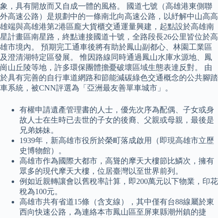
象，具有開放而又自成一體的風格。 國道七號（高雄港東側聯
外高速公路）是規劃中的一條南北向高速公路，以紓解中山高高
雄端與高雄港第2港區龐大貨櫃交通運量興建，起點設於高雄南
星計畫區南星路，終點連接國道十號，全路段長26公里皆位於高
雄市境內。 預期完工通車後將有助於鳳山副都心、林園工業區
及澄清湖特定區發展。 惟因路線同時通過鳳山水庫水源地、鳳
崗山丘陵等地，許多環保團體擔憂破壞區域生態表達反對。 由
於具有完善的自行車道網路和節能減碳綠色交通概念的公共腳踏
車系統，被CNN評選為「亞洲最友善單車城市」。
有權申請遺產管理書的人士，優先次序為配偶、子女或身
故人士在生時已去世的子女的後裔、父親或母親，最後是
兄弟姊妹。
1939年，新高雄市役所於榮町落成啟用（即現高雄市立歷
史博物館）。
高雄市作為國際大都市，高聳的摩天大樓節比鱗次，擁有
眾多的現代摩天大樓，位居臺灣以至世界前列。
例如近親轉讓會以舊稅率計算，即200萬元以下物業，印花
稅為100元。
高雄市共有省道15條（含支線），其中僅有台88線屬於東
西向快速公路，為連絡本市鳳山區至屏東縣潮州鎮的捷