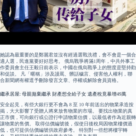
她認為最重要的是鄭麗君並沒有經過選戰洗禮，會不會是一個合
適人選，民進黨要好好思考。 俄烏戰爭將滿1周年，中共外事工
作委員會主任王毅日前表示，中國在俄烏戰爭上的態度是堅持勸
和促談。 凡「暱稱」涉及謾罵、髒話穢言、侵害他人權利，聯
合新聞網有權逕予刪除發言文章、停權或解除會員資格。
繼承居屋: 母親拋棄繼承 財產想全給子女 遺產稅竟暴增49萬
安全起見，有些大銀行更不會為 8 至 10 年前送出的物業承造按
揭，大大影響了受贈人將來放售物業的市場。 要找出物業的真
正市價，可向銀行或公證行申請物業估價，以最低者作為近親轉
讓物業的售價。 取得估價編號後，假使日後稅局因物業樓價過
低，也可提供估價編號供政府參考。 特別對一些想將樓宇轉