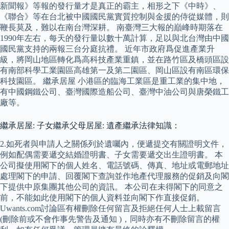
新聞報》等報的發行量才是真正的霸主，相形之下《中時》、
《聯合》等在台北被中國國民黨實質控制與金援的侍從媒體，則
鞭長莫及，難以在南台灣深耕。 南臺灣三大報的巔峰時期落在
1990年左右，每天的發行量以數十萬計算，足以與北台灣由中國
國民黨支持的兩報三台分庭抗禮。 近年市政府爲促進產業升
級，將岡山地區轉化爲高科技產業重鎮，並在路竹區及橋頭區設
有南部科學工業園區高雄第一及第二園區、岡山區設有南區環保
科技園區。 繼承居屋 小港區的臨海工業區是重工業的集中地，
有中國鋼鐵公司、臺灣國際造船公司、臺灣中油公司與唐榮鐵工
廠等。
繼承居屋: 子女繼承父母居屋: 遺產繼承法律知識：
2.如死者與申請人之關係列於遺囑內，便遞提交有關證明文件，
例如配偶需要遞交結婚證明書、子女需要遞交出生證明書。 本
公司擬使用閣下的個人姓名、電話號碼、傳真、地址或電郵地址
處理閣下的申請、回覆閣下查詢並作地產代理服務的促銷及向閣
下提供中原集團其他公司的資訊。 本公司在未得閣下的同意之
前，不能如此使用閣下的個人資料並向閣下作直接促銷。
Uwants.com討論區有權刪除任何留言及拒絕任何人士上載留言
(刪除前或不會作事先警告及通知 )，同時亦有不刪除留言的權