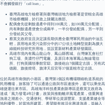
不會觸發銀行「call loan」。
臺灣高雄地方檢察署與臺灣橋頭地方檢察署是管轄全高雄
市檢察機關，於行政上隸屬法務部。
配偶會先從剩餘遺產中得到100萬元，如100萬元分配後，
尚有剩餘遺產便會分成兩半，一半分發給配偶，另一半則
分發給其父母。
蔡英文政府並且決定讓長期供應全臺灣軍民用油的中油五
輕，原用地未受污染部分中的17公頃土地轉型規劃為擴大
綠能科技研究所用地，並設置新材料產業研發園區。
高雄市境內有鳳山龍山寺、鳳山縣舊城、台灣煉瓦會社打
狗工場、美濃竹仔門電廠、及原日本海軍鳳山無線電信
所、打狗英國領事館官邸、旗後砲台7個國定古蹟，另有武
德殿、旗後燈塔、旗津天后宮等37個直轄市定古蹟。
位於高雄市南側的小港區，臺灣第1個設有機場聯絡軌道系統的
民用機場，旅客除了可以通過公路與市區連接外，還可以乘坐高
雄捷運往來市區。 高雄海洋科技產業創新專區是蔡英文政府為
達成「風力發電4年計畫」政策與推動離岸風電產業，借重興達
漁港之潮差小、交通便利、學研單位資源豐富、支援產業健全等
地利優勢，於當地所建置。 希望能有效活化興達漁港，並融入