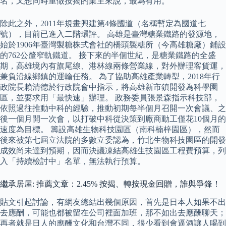
名，又想同時重做按揭的業主來說，最為有用。
除此之外，2011年規畫興建第4條國道（名稱暫定為國道七
號），目前已進入二階環評。 高雄是臺灣糖業鐵路的發源地，
始於1906年臺灣製糖株式會社的橋頭製糖所（今高雄糖廠）鋪設
的762公釐窄軌鐵道。 接下來的半個世紀，是糖業鐵路的全盛
期，高雄境內有旗尾線、港林線兩條營業線，對外辦理客貨運，
兼負沿線鄉鎮的運輸任務。 為了協助高雄產業轉型，2018年行
政院長賴清德於行政院會中指示，將高雄新市鎮開發為科學園
區，並要求用「最快速」辦理。 政務委員張景森指示科技部，
依照過往推動中科的經驗，推動初期每半個月召開一次會議、之
後一個月開一次會，以打破中科從決策到廠商動工僅花10個月的
速度為目標。 籌設高雄生物科技園區（南科楠梓園區），然而
後來被第七屆立法院的多數立委認為，竹北生物科技園區的開發
成效尚未達到預期，因而決議凍結高雄生技園區工程費預算，列
入「持續檢討中」名單，無法執行預算。
繼承居屋: 推薦文章：2.45% 按揭、轉按現金回贈，誰與爭鋒！
貼文引起討論，有網友總結出幾個原因，首先是日本人如果不出
去應酬，可能也都被留在公司裡面加班，那不如出去應酬聊天；
再者就是日人的應酬文化和台灣不同，很少看到會逼酒讓人喝到