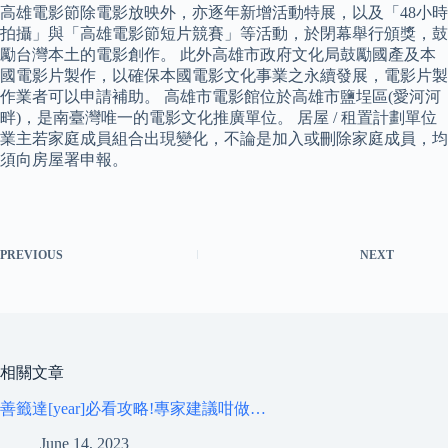
高雄電影節除電影放映外，亦逐年新增活動特展，以及「48小時
拍攝」與「高雄電影節短片競賽」等活動，於閉幕舉行頒獎，鼓
勵台灣本土的電影創作。 此外高雄市政府文化局鼓勵國產及本
國電影片製作，以確保本國電影文化事業之永續發展，電影片製
作業者可以申請補助。 高雄市電影館位於高雄市鹽埕區(愛河河
畔)，是南臺灣唯一的電影文化推廣單位。 居屋 / 租置計劃單位
業主若家庭成員組合出現變化，不論是加入或刪除家庭成員，均
須向房屋署申報。
PREVIOUS
NEXT
相關文章
善籤達[year]必看攻略!專家建議咁做…
June 14, 2023