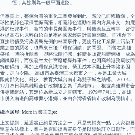
徑；其餘則為一般平面道路。
但事實上，整個台灣的重化工業發展到此一階段已面臨瓶頸，全
球性的綠色環保意識高漲，相關綠色運動在國內方興未艾，如鹿
港的杜邦事件、新竹的李長榮圍廠事件、與後勁反五輕等，皆使
欲提高石化原料自給自足率的國家經建計畫遭阻斷。 而後創下
直接賠償受污染居民先例的林園事件，更使石化工業蒙上污染工
業之首的惡名，也帶來日後「環保回饋」的問題。 而曾在高雄
盛極一時的拆船業，即將沈船打撈、解體並販賣船體鋼板，成為
鋼鐵原料，而後發生大仁宮廢船爆炸事件，也因高雄港務局收回
拆船碼頭，再加上環保意識抬頭、勞工成本不斷上升等諸多因
素，走向夕陽。 高雄市為臺灣三大都市之一，亦是工業大城，
跟南部文化、科技、教育大城台南市為雙子城之結構。 2010年
12月25日與高雄縣合併改制後之為「高雄市」，根據高雄縣市合
併專屬網站，其定位為新成立之直轄市。 1979年7月1日，高雄
市併入南邊的高雄縣小港鄉，並由台灣省省轄市改制為院轄市。
繼承居屋: More in 業主Tips:
上文提到，延遲簽正約是方法之一，只是想補充一點，大家都要
留意在法律上，業主是否回復首置身份是以臨約訂立日期計，而