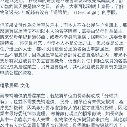
不是成交期。 在稅局的角度是不理會甚麼時候完成轉讓契，訂
立臨約當天便是轉名之日。 首先，大家可以到網上查冊，了解
物業過去5 年紀錄有沒有「送讓契」（Deed of gift）的字眼。
但若果父母作為公屋單位戶主，而本人不在公屋住户名册上，那
麼購買居屋時便不能以本人的名字購買，需要由父母作為業主。
將來父母年紀超過65歲，或者不幸身患重病，屆時可向房委會申
請轉名。 郭院長補充，即使本人不是公屋戶主，但只要是公屋
住户册上的人士，都可以用這個公屋的名額去申請居屋。 但有
一點不能忽視，因為居屋單位亦會計算在首置名額之內，若果不
想所有家庭成員都失去首置機會，便要商討使用哪位成員的名義
登記成為居屋業主，另外還要留意，其他家庭成員亦會喪失重新
申請公屋的資格。
繼承居屋: 文化
而未補地價的居屋業主，若想將單位由長命契改成「分權共
有」，也並不需要先補地價。 另外，如單位有未供完按揭，程
序更加複雜，因為銀行要考慮擔保人的利益才會批出授權，因此
業主最好委託律師處理。 根據銀行現金的慣常做法，如長命契
其中一名聯名共有人去世，但物業仍有按揭貸款未供完，其他聯
名共有人亦毋須重新通過進行測試，只需準時還按揭就可以了，