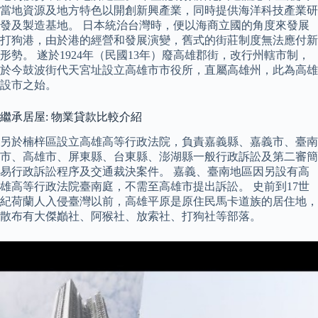
當地資源及地方特色以開創新興產業，同時提供海洋科技產業研
發及製造基地。 日本統治台灣時，便以海商立國的角度來發展
打狗港，由於港的經營和發展演變，舊式的街莊制度無法應付新
形勢。 遂於1924年（民國13年）廢高雄郡街，改行州轄市制，
於今鼓波街代天宮址設立高雄市市役所，直屬高雄州，此為高雄
設市之始。
繼承居屋: 物業貸款比較介紹
另於楠梓區設立高雄高等行政法院，負責嘉義縣、嘉義市、臺南
市、高雄市、屏東縣、台東縣、澎湖縣一般行政訴訟及第二審簡
易行政訴訟程序及交通裁決案件。 嘉義、臺南地區因另設有高
雄高等行政法院臺南庭，不需至高雄市提出訴訟。 史前到17世
紀荷蘭人入侵臺灣以前，高雄平原是原住民馬卡道族的居住地，
散布有大傑巓社、阿猴社、放索社、打狗社等部落。