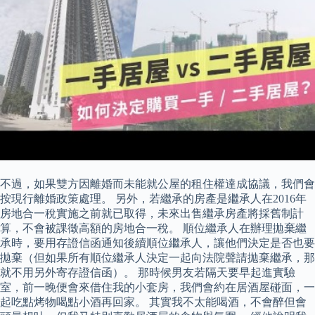
不過，如果雙方因離婚而未能就公屋的租住權達成協議，我們會
按現行離婚政策處理。 另外，若繼承的房產是繼承人在2016年
房地合一稅實施之前就已取得，未來出售繼承房產將採舊制計
算，不會被課徵高額的房地合一稅。 順位繼承人在辦理拋棄繼
承時，要用存證信函通知後續順位繼承人，讓他們決定是否也要
拋棄（但如果所有順位繼承人決定一起向法院聲請拋棄繼承，那
就不用另外寄存證信函）。 那時候男友若隔天要早起進實驗
室，前一晚便會來借住我的小套房，我們會約在居酒屋碰面，一
起吃點烤物喝點小酒再回家。 其實我不太能喝酒，不會醉但會