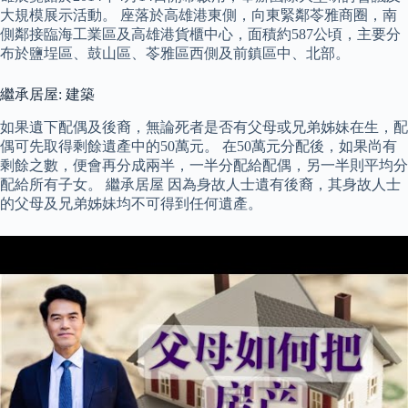
大規模展示活動。 座落於高雄港東側，向東緊鄰苓雅商圈，南
側鄰接臨海工業區及高雄港貨櫃中心，面積約587公頃，主要分
布於鹽埕區、鼓山區、苓雅區西側及前鎮區中、北部。
繼承居屋: 建築
如果遺下配偶及後裔，無論死者是否有父母或兄弟姊妹在生，配
偶可先取得剩餘遺產中的50萬元。 在50萬元分配後，如果尚有
剩餘之數，便會再分成兩半，一半分配給配偶，另一半則平均分
配給所有子女。 繼承居屋 因為身故人士遺有後裔，其身故人士
的父母及兄弟姊妹均不可得到任何遺產。