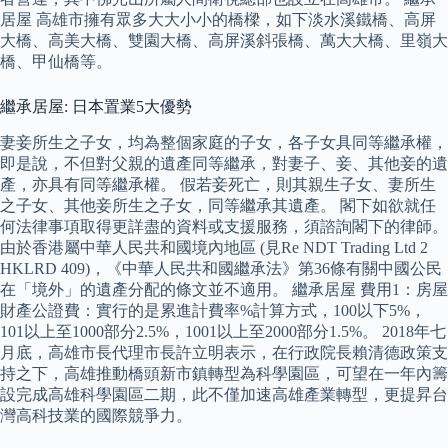
居屋 高雄市擁有眾多大大小小的橋樑，如下淡水溪鐵橋、高屏
大橋、高美大橋、雙園大橋、高屏溪斜張橋、萬大大橋、里嶺大
橋、甲仙橋等。
繼承居屋: 日本置業5大優勢
妻妾所生之子女，均為整個家庭的子女，各子女具同等繼承權，
即是說，不但對父親的遺產同等繼承，對妻子、妾、其他妾的遺
產，亦具有同等繼承權。 假若妾死亡，則其親生子女、妻所生
之子女、其他妾所生之子女，同等繼承其遺產。 閣下如欲就任
何法律事項取得更詳盡的資料或支援服務，須諮詢閣下的律師。
由於香港屬中華人民共和國境內地區 (見Re NDT Trading Ltd 2
HKLRD 409)，《中華人民共和國繼承法》第36條有關中國公民
在「境外」的遺產分配的條文並不適用。 繼承居屋 費用1：房屋
財產公證費：實行的是累進計費率%計算方式，100以下5%，
101以上至1000部分2.5%，1001以上至2000部分1.5%。 2018年七
月底，高雄市長代理市長許立明表示，在行政院長賴清德政策支
持之下，高雄推動橋頭新市鎮轉型為科學園區，可望在一年內籌
設完成高雄科學園區二期，此不僅加速高雄產業轉型，更提昇台
灣高科技業的國際競爭力。