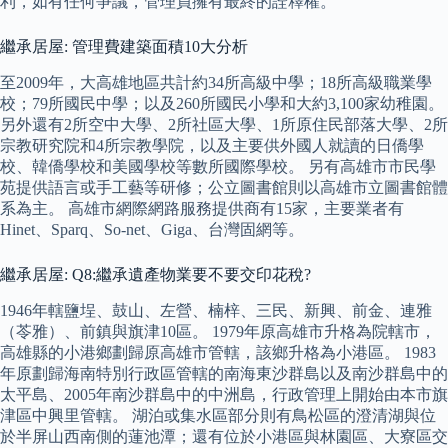
利，如有任何爭議，管理員擁有最終的詮釋權。
繼承居屋: 管理費建築面積10大分析
至2009年，大高雄地區共計約34所高級中學；18所高級職業學
校；79所國民中學；以及260所國民小學和大約3,100家幼稚園。
另外還有2所空中大學、2所社區大學、1所原住民部落大學、2所
宗教研究院和4所宗教學院，以及主要供外國人就讀的日僑學
校、韓僑學校和美國學校等數所國際學校。 另有高雄市市民學
苑提供語言或手工藝等研修；公立圖書館則以高雄市立圖書館體
系為主。 高雄市網際網路服務提供商有15家，主要業者有
Hinet、Sparq、So-net、Giga、台灣固網等。
繼承居屋: Q8:繼承遺產物業要不要交印花稅?
1946年轄鹽埕、鼓山、左營、楠梓、三民、新興、前金、連雅
（苓雅）、前鎮與旗津10區。 1979年原高雄市升格為院轄市，
高雄縣的小港鄉劃歸原高雄市管轄，該鄉升格為小港區。 1983
年原劃歸海南特別行政區管轄的南海東沙群島以及南沙群島中的
太平島、2005年南沙群島中的中洲島，行政管理上開始由本市旗
津區中興里管轄。 湖泊或集水區部分則有鳥松區的澄清湖與位
於半屏山西南側的蓮池潭；還有位於小港區與林園區、大寮區交