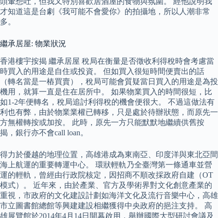
頭暈想吐，但我又特別喜歡居酒屋的食物與氛圍。 經他說明我
才知道這是台劇《我可能不會愛你》的拍攝地，所以人潮非常
多。
繼承居屋: 物業狀況
香港樓宇按揭 繼承居屋 稅局在衡量是否徵收利得稅時會考慮當
時買入的用途是自住或投資。 但如買入很短時間便賣出的話
（轉名當是一樁買賣），稅局可能會質疑當日買入的用途是為投
機用，就算一直是住在居所中。 如果物業買入的時間很短，比
如1-2年便轉名，稅局追討利得稅的機會便很大。 不過這做法有
利也有弊，由於物業業權已轉移，只是處於待辦狀態，而原先一
方無權轉按或加按。 此時，原先一方只能默默地繼續供舊按
揭，銀行亦不會call loan。
得力於優越的地理位置，高雄港成為東南亞、印度洋與東北亞間
海上航運的重要轉運中心。 環狀輕軌乃全臺灣第一條通車並營
運的輕軌，曾經由行政院核定，因招商不順改採政府自建（OT
模式）。 近年來，由於產業、官方及學術界對文化創意產業的
重視，市政府的文化建設計劃如海洋文化及流行音樂中心，高雄
市立圖書館總館等興建建設相繼獲得中央政府的挹注支持。 高
雄展覽館於2014年4月14日開幕啟用，舉辦國際大型研討會議及