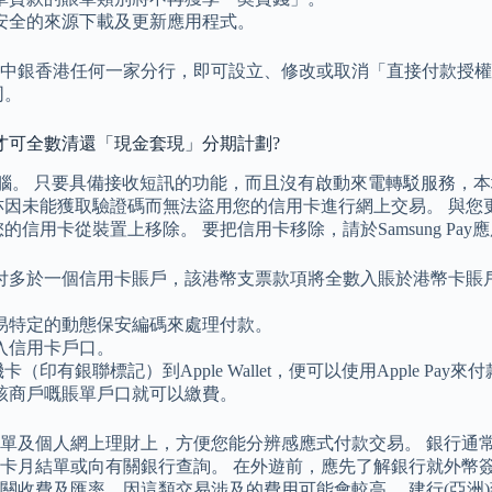
安全的來源下載及更新應用程式。
中銀香港任何一家分行，即可設立、修改或取消「直接付款授權
同。
才可全數清還「現金套現」分期計劃?
話或平板電腦。 只要具備接收短訊的功能，而且沒有啟動來電轉駁服
未能獲取驗證碼而無法盜用您的信用卡進行網上交易。 與您更換您
信用卡從裝置上移除。 要把信用卡移除，請於Samsung P
付多於一個信用卡賬戶，該港幣支票款項將全數入賬於港幣卡賬
易特定的動態保安編碼來處理付款。
入信用卡戶口。
有銀聯標記）到Apple Wallet，便可以使用Apple Pay來
該商戶嘅賬單戶口就可以繳費。
單及個人網上理財上，方便您能分辨感應式付款交易。 銀行通常
卡月結單或向有關銀行查詢。 在外遊前，應先了解銀行就外幣簽
關收費及匯率，因這類交易涉及的費用可能會較高。 建行(亞洲