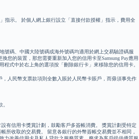
」指示。 於個人網上銀行設立「直接付款授權」指示，費用全
務，本地號碼、中國大陸號碼或海外號碼均適用於網上交易驗證碼服
的裝置，那您需要重新加入您的信用卡至Samsung Pay應用
ay應用程式中於右上角的選項按「刪除銀行卡」來移除您的信用卡。
戶，人民幣支票款項則全數入賬於人民幣卡賬戶，而毋須事先作
付款。
設有信用卡獎賞計劃，鼓勵客戶多簽帳消費。 獎賞計劃受特定
帳所收取的交易費。 留意各銀行的外幣簽帳交易費並不相同，
)致力改善信用卡及私人貸款之服務質素，務求為客戶提供優質服