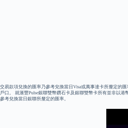
交易款項兌換的匯率乃參考兌換當日Visa或萬事達卡所釐定的匯
戶口。 就滙豐Pulse銀聯雙幣鑽石卡及銀聯雙幣卡所有並非
參考兌換當日銀聯所釐定的匯率。