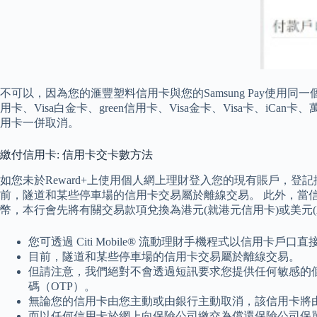
不可以，因為您的滙豐塑料信用卡與您的Samsung Pay使用同一個
用卡、Visa白金卡、green信用卡、Visa金卡、Visa卡、iC
用卡一併取消。
繳付信用卡: 信用卡交卡數方法
如您未於Reward+上使用個人網上理財登入您的現有賬戶，
前，隧道和某些停車場的信用卡交易屬於離線交易。 此外，當信
幣，本行會先將有關交易款項兌換為港元(就港元信用卡)或美元
您可透過 Citi Mobile® 流動理財手機程式以信用
目前，隧道和某些停車場的信用卡交易屬於離線交易。
但請注意，我們絕對不會透過短訊要求您提供任何敏感的
碼（OTP）。
無論您的信用卡由您主動或由銀行主動取消，該信用卡將由Re
而以任何信用卡於網上向保險公司繳交為償還保險公司保