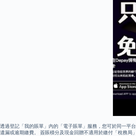
透過登記「我的賬單」內的「電子賬單」服務，您可於同一平台
遺漏或逾期繳費。 簽賬積分及現金回贈不適用於繳付「稅務局