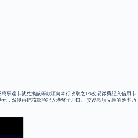
sa或萬事達卡就兌換該等款項向本行收取之1%交易徵費記入信用卡
為港元，然後再把該款項記入港幣子戶口。 交易款項兌換的匯率乃