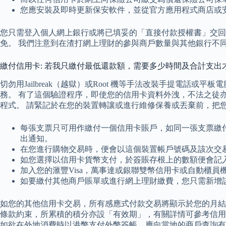
您應安裝及即時更新保安軟件，並從官方應用程式商店或
您只需登入個人網上銀行或將已填妥的「直接付款授權書」交回
免。 我們注意到在渣打網上理財的參與商戶數量與其他銀行不
繳付信用卡: 若我只繳付最低還款額，需要多少時間及合計支出
切勿用Jailbreak（越獄）或Root 機等手法改裝手提電
務。 有了這個驗證程序，即使您的信用卡資料外洩，不法之徒亦因
程式。 請緊記於在您的裝置轉讓或進行維修保養或丟棄前，把您的
每張支票只可用作繳付一個信用卡賬戶，如同一張支票繳
出通知。
在您進行購物交易時，便會以這個裝置帳戶號碼及該次交
如您選擇以信用卡貨幣支付，於簽賬存根上的數額便會記
加入您的滙豐Visa，萬事達或銀聯雙幣信用卡或自動櫃員機卡（印
如要繳付其他商戶賬單或進行網上理財繳費，您只需新增
如您的其他信用卡交易，所有感應式付款交易將顯示於您的月結
條款約束，所累積的積分亦設「有效期」，有關詳情可參考信用
如欲在外地消費時以港幣支付外幣簽帳，應向當地的商戶查詢有