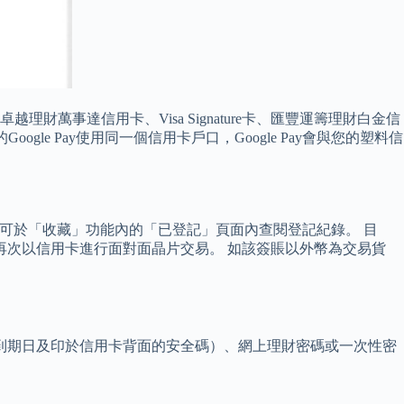
越理財萬事達信用卡、Visa Signature卡、匯豐運籌理財白金信
ogle Pay使用同一個信用卡戶口，Google Pay會與您的塑料信
您可於「收藏」功能內的「已登記」頁面內查閱登記紀錄。 目
要再次以信用卡進行面對面晶片交易。 如該簽賬以外幣為交易貨
到期日及印於信用卡背面的安全碼）、網上理財密碼或一次性密