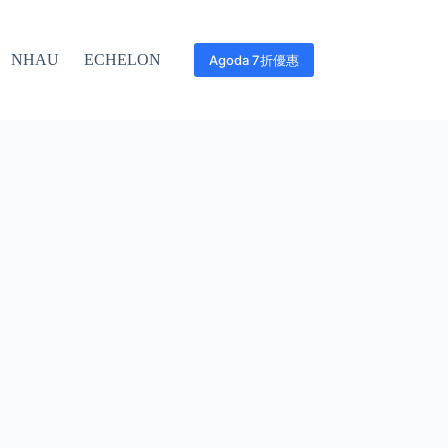
NHAU
ECHELON
Agoda 7折優惠