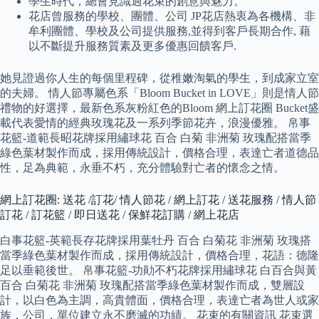
學生時代，總會見識過花束的創意與魅力。
花店曾服務的學校、團體、公司 JP花店熱衷為各機構、非
牟利團體、學校及公司提供服務,並得到客戶長期合作, 藉
以不斷提升服務質素及更多優惠回饋客戶.
她見證過你人生的每個里程碑，從稚嫩淘氣的學生，到成家立室
的夫婦。 情人節專屬色系「Bloom Bucket in LOVE」則是情人節
禮物的好選擇，最新色系灰粉紅色的Bloom 網上訂花圈 Bucket盛
載代表愛情的經典玫瑰花及一系列季節花卉，浪漫優雅。 帛事
花籃-道範長昭花牌採用繡球花 百合 白菊 非洲菊 玫瑰配搭當季
綠色葉材製作而成，採用傳統設計，價格合理，表達亡者道德品
性，足為典範，永垂不朽，充分體驗對亡者的懷念之情。
網上訂花圈: 送花 /訂花/ 情人節花 / 網上訂花 / 送花服務 / 情人節
訂花 / 訂花籃 / 即日送花 / 保鮮花訂購 / 網上花店
白事花籃-英範長存花牌採用葉牡丹 百合 白菊花 非洲菊 玫瑰搭
當季綠色葉材製作而成，採用傳統設計，價格合理，花語：德隆
足以垂範後世。 帛事花籃-功勛不朽花牌採用繡球花 白百合與黃
百合 白菊花 非洲菊 玫瑰配搭當季綠色葉材製作而成，雙層設
計，以白色為主調，高貴體面，價格合理，表達亡者為世人或家
族，公司，單位建立永不磨滅的功績。 花束的有關資訊 花束選