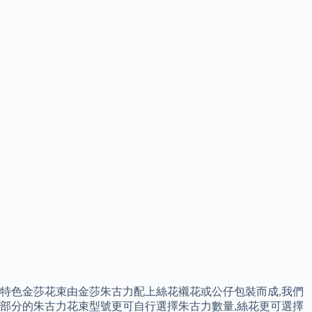
特色金莎花束由金莎朱古力配上絲花襯花或公仔包裝而成,我們
部分的朱古力花束型號更可自行選擇朱古力數量,絲花更可選擇