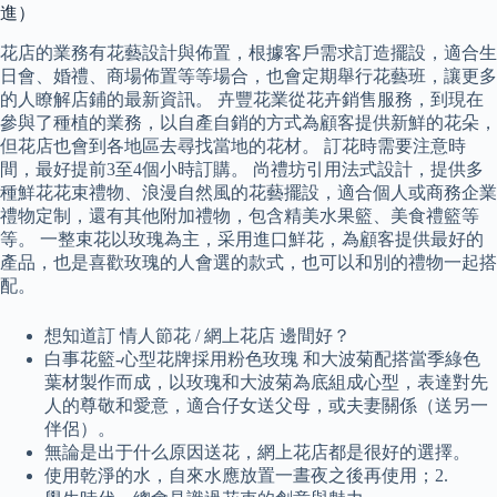
進）
花店的業務有花藝設計與佈置，根據客戶需求訂造擺設，適合生
日會、婚禮、商場佈置等等場合，也會定期舉行花藝班，讓更多
的人瞭解店鋪的最新資訊。 卉豐花業從花卉銷售服務，到現在
參與了種植的業務，以自產自銷的方式為顧客提供新鮮的花朵，
但花店也會到各地區去尋找當地的花材。 訂花時需要注意時
間，最好提前3至4個小時訂購。 尚禮坊引用法式設計，提供多
種鮮花花束禮物、浪漫自然風的花藝擺設，適合個人或商務企業
禮物定制，還有其他附加禮物，包含精美水果籃、美食禮籃等
等。 一整束花以玫瑰為主，采用進口鮮花，為顧客提供最好的
產品，也是喜歡玫瑰的人會選的款式，也可以和別的禮物一起搭
配。
想知道訂 情人節花 / 網上花店 邊間好？
白事花籃-心型花牌採用粉色玫瑰 和大波菊配搭當季綠色
葉材製作而成，以玫瑰和大波菊為底組成心型，表達對先
人的尊敬和愛意，適合仔女送父母，或夫妻關係（送另一
伴侶）。
無論是出于什么原因送花，網上花店都是很好的選擇。
使用乾淨的水，自來水應放置一晝夜之後再使用；2.