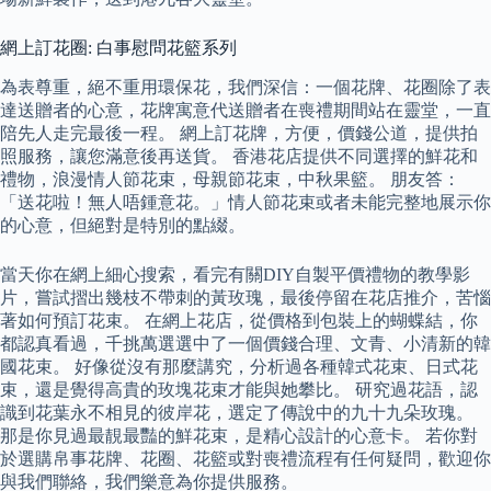
網上訂花圈: 白事慰問花籃系列
為表尊重，絕不重用環保花，我們深信：一個花牌、花圈除了表
達送贈者的心意，花牌寓意代送贈者在喪禮期間站在靈堂，一直
陪先人走完最後一程。 網上訂花牌，方便，價錢公道，提供拍
照服務，讓您滿意後再送貨。 香港花店提供不同選擇的鮮花和
禮物，浪漫情人節花束，母親節花束，中秋果籃。 朋友答：
「送花啦！無人唔鍾意花。」情人節花束或者未能完整地展示你
的心意，但絕對是特別的點綴。
當天你在網上細心搜索，看完有關DIY自製平價禮物的教學影
片，嘗試摺出幾枝不帶刺的黃玫瑰，最後停留在花店推介，苦惱
著如何預訂花束。 在網上花店，從價格到包裝上的蝴蝶結，你
都認真看過，千挑萬選選中了一個價錢合理、文青、小清新的韓
國花束。 好像從沒有那麼講究，分析過各種韓式花束、日式花
束，還是覺得高貴的玫塊花束才能與她攀比。 研究過花語，認
識到花葉永不相見的彼岸花，選定了傳說中的九十九朵玫瑰。
那是你見過最靚最豔的鮮花束，是精心設計的心意卡。 若你對
於選購帛事花牌、花圈、花籃或對喪禮流程有任何疑問，歡迎你
與我們聯絡，我們樂意為你提供服務。