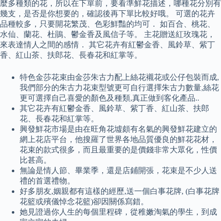
麼多種類的花，所以在下單前，要看準鮮花描述，哪種花分別有
幾支，是否是你想要的，確認後再下單比較好哦。 可選的花卉
品種較多，只要開花繁茂、色彩鮮豔的均可． 如百合、桃花、
水仙、蘭花、杜鵑、鬱金香及風信子等。 主花贈送紅玫瑰花，
來表達情人之間的感情． 其它花卉有紅鬱金香、風鈴草、紫丁
香、紅山茶、扶郎花、長春花和紅掌等。
特色金莎花束由金莎朱古力配上絲花襯花或公仔包裝而成,
我們部分的朱古力花束型號更可自行選擇朱古力數量,絲花
更可選擇自己喜愛的顏色及種類,真正做到客化產品..
其它花卉有紅鬱金香、風鈴草、紫丁香、紅山茶、扶郎
花、長春花和紅掌等。
興發鮮花市場是由在旺角花墟頗有名氣的興發鮮花建立的
網上花店平台，他搜羅了世界各地品質優良的鮮花花材，
花束的款式很多，而且最重要的是價錢非常大眾化，性價
比甚高。
無論是情人節、畢業季，還是店鋪開張，花束是不少人送
禮的首選禮物。
好多朋友,姻親都有這樣的經歷,送一個白事花牌, (白事花牌
花籃或殯儀悼念花籃)卻因關係寫錯。
她見證過你人生的每個里程碑，從稚嫩淘氣的學生，到成