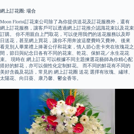
網上訂花圈: 場合
Moon Florist訂花束公司除了為你提供送花及訂花服務外，還有
網上訂花服務，讓客戶可以透過網上訂花推介認識花束以及花束
訂購。 你不用親自上門取花，可以使用我們的送花服務以及即
日送花，甚至網上買花，讓你不用奔波這麼費時又費神。 後來
看見別人畢業禮上捧著公仔和花束，情人節心意卡夾在玫瑰花之
間，節日與紀念日各有不同的花束、乾花、保鮮花／永生花花
束。 現時在 網上訂花 可以根據不同主題揀選花藝師為你精心配
搭好的鮮花，亦可以個性化定制鮮花。 而不同的鮮花有不同的
美好含義及花語，常見的 網上訂花圈 送花 選擇有玫瑰、繡球、
太陽花、向日葵、康乃馨、鬱金香等。