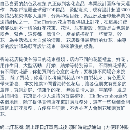
自己喜愛的顏色及種類,真正做到客化產品.. 專業設計團隊每天運
作，為客戶搜羅全球最TOP禮品，緊貼潮流，現有設計超過3000
款禮品花束供客人選擇，分爲40個目錄，為亞洲及全球最專業的
送禮網站之一。 The Floristry花店有提供線上訂花，在這裏消費
者能找到不一樣的鮮花花束、花球、瓶花擺設，無論是白色還是
粉色、紫色，這裏都一應俱全。 產品還搭配了一些葉草、幹
花，為生活添加大自然的清新。 花店提供最新鮮的鮮花，由專
業的設計師為顧客設計花束，帶來浪漫的感覺。
香港花店提供各節日的花束種類，店內不同的花籃禮盒、鮮花，
用作生日、大型活動、訂婚、結婚等特別節日。 不同鮮花搭配
有不同的花語，你想買到合心意的花卉，要根據不同場合來挑
選。 除了買花，你還可以考慮到花店DIY自製花束，有心思又
帶來驚喜。 本文推薦10間香港特色花店，讓各位朋友有更多的
選擇，買到新鮮、價錢平的花。 無論是情人節、畢業季，還是
店鋪開張，花束是不少人送禮的首選禮物。 Hk flower shop遍佈
各個地區，除了提供實體店花束訂購服務外，還有一些店鋪會開
設網上訂花服務，方便客戶訂購，不過亦有人會到花墟購買鮮
花。
網上訂花圈: 網上即日訂單完成後 須即時電話通知（方便即時跟