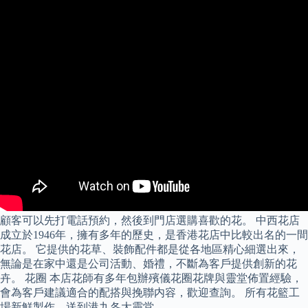
顧客可以先打電話預約，然後到門店選購喜歡的花。 中西花店
成立於1946年，擁有多年的歷史，是香港花店中比較出名的一間
花店。 它提供的花草、裝飾配件都是從各地區精心細選出來，
無論是在家中還是公司活動、婚禮，不斷為客戶提供創新的花
卉。 花圈 本店花師有多年包辦殯儀花圈花牌與靈堂佈置經驗，
會為客戶建議適合的配搭與挽聯内容，歡迎查詢。 所有花籃工
場新鮮製作，送到港九各大靈堂。