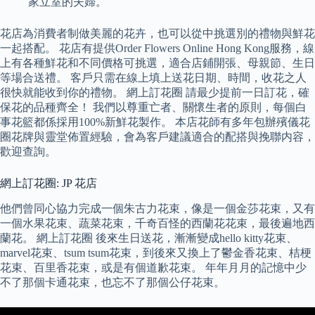
家立室的夫婦。
花店為消費者制做美麗的花卉，也可以從中挑選別的禮物與鮮花
一起搭配。 花店有提供Order Flowers Online Hong Kong服務，線
上有各種鮮花和不同價格可挑選，適合店鋪開張、母親節、生日
等場合送禮。 客戶只需在線上填上送花日期、時間，收花之人
很快就能收到你的禮物。 網上訂花圈 請最少提前一日訂花，確
保花的品種齊全！ 我們以尊重亡者、關懷生者的原則，每個白
事花籃都係採用100%新鮮花製作。 本店花師有多年包辦殯儀花
圈花牌與靈堂佈置經驗，會為客戶建議適合的配搭與挽聯内容，
歡迎查詢。
網上訂花圈: JP 花店
他們曾同心協力完成一個朱古力花束，像是一個金莎花束，又有
一個水果花束、蔬菜花束，千奇百怪的西蘭花花束，最後遍地西
蘭花。 網上訂花圈 後來生日送花，漸漸變成hello kitty花束、
marvel花束、tsum tsum花束，到後來又換上了鬱金香花束、桔梗
花束、百里香花束，或是有個道歉花束。 年年月月的記憶中少
不了那個卡通花束，也忘不了那個公仔花束。