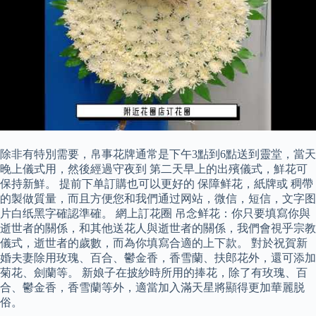
除非有特別需要，帛事花牌通常是下午3點到6點送到靈堂，當天
晚上儀式用，然後經過守夜到 第二天早上的出殯儀式，鮮花可
保持新鮮。 提前下单訂購也可以更好的 保障鲜花，紙牌或 稠帶
的製做質量，而且方便您和我們通过网站，微信，短信，文字图
片白纸黑字確認準確。 網上訂花圈 吊念鲜花：你只要填寫你與
逝世者的關係，和其他送花人與逝世者的關係，我們會視乎宗教
儀式，逝世者的歲數，而為你填寫合適的上下款。 對於祝賀新
婚夫妻除用玫瑰、百合、鬱金香，香雪蘭、扶郎花外，還可添加
菊花、劍蘭等。 新娘子在披紗時所用的捧花，除了有玫瑰、百
合、鬱金香，香雪蘭等外，適當加入滿天星將顯得更加華麗脱
俗。