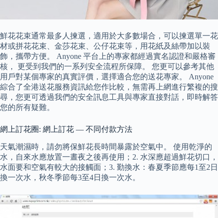
鮮花花束通常最多人揀選，適用於大多數場合，可以揀選單一花
材或拼花花束、金莎花束、公仔花束等，用花紙及絲帶加以裝
飾，攜帶方便。 Anyone 平台上的專家都經過實名認證和嚴格審
核， 更受到我們的一系列安全流程所保障。 您更可以參考其他
用戶對某個專家的真實評價，選擇適合您的送花專家。 Anyone
綜合了全港送花服務資訊給您作比較，無需再上網進行繁複的搜
尋，您更可透過我們的安全訊息工具與專家直接對話，即時解答
您的所有疑難。
網上訂花圈: 網上訂花 — 不同付款方法
天氣潮濕時，請勿將保鮮花長時間暴露於空氣中。 使用乾淨的
水，自來水應放置一晝夜之後再使用；2. 水深應超過鮮花切口，
水面要和空氣有較大的接觸面；3. 勤換水：春夏季節應每1至2日
換一次水，秋冬季節每3至4日換一次水。