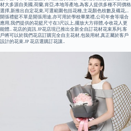
材大多源自美國,荷蘭,肯亞,本地等產地,為客人提供多種不同價格
選擇,新推出自定花束,可選範圍包括花種,主花顏色枝數及襯花,..
開張禮籃不單是開張用途,亦可用於學校畢業禮,公司年會等場合
應用,我們提供的花籃尺寸在3尺以上,擺放大方得體,令收花人更
能體.. 花店的資訊 JP花店現已推出全新全自訂花材花束系列,客
戶將可以於我們花店訂購完全自主花材,包裝用材,真正屬於客戶
設計的花束.JP 花店選購訂花讓..