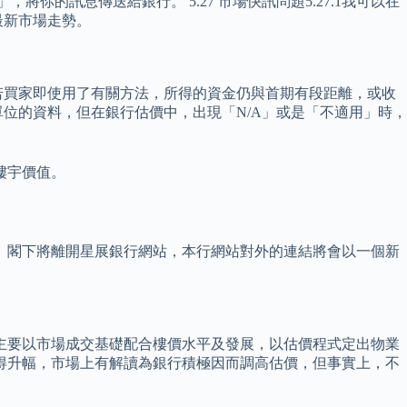
你的訊息傳送給銀行。 5.27 市場快訊問題5.27.1我可以在
最新市場走勢。
若買家即使用了有關方法，所得的資金仍與首期有段距離，或收
位的資料，但在銀行估價中，出現「N/A」或是「不適用」時，
樓宇價值。
 閣下將離開星展銀行網站，本行網站對外的連結將會以一個新
主要以市場成交基礎配合樓價水平及發展，以估價程式定出物業
得升幅，市場上有解讀為銀行積極因而調高估價，但事實上，不