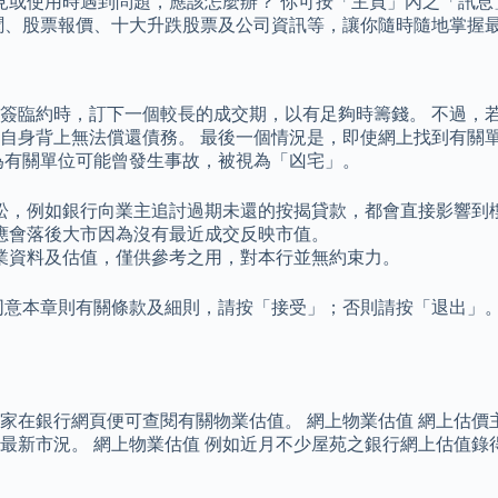
意見或使用時遇到問題，應該怎麼辦？ 你可按「主頁」內之「訊息」，將
聞、股票報價、十大升跌股票及公司資訊等，讓你隨時隨地掌握
簽臨約時，訂下一個較長的成交期，以有足夠時籌錢。 不過，
自身背上無法償還債務。 最後一個情況是，即使網上找到有關單
為有關單位可能曾發生事故，被視為「凶宅」。
訟，例如銀行向業主追討過期未還的按揭貸款，都會直接影響到
應會落後大市因為沒有最近成交反映市值。
業資料及估值，僅供參考之用，對本行並無約束力。
同意本章則有關條款及細則，請按「接受」；否則請按「退出」。
家在銀行網頁便可查閱有關物業估值。 網上物業估值 網上估價
最新市況。 網上物業估值 例如近月不少屋苑之銀行網上估值錄