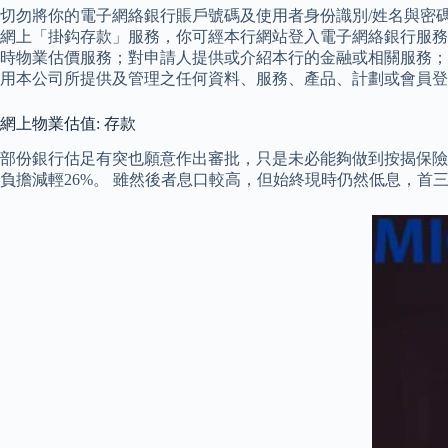
切勿將你的電子網絡銀行賬戶號碼及使用者身份識別/姓名與密
網上「掛鈎存款」服務，你可經本行網站登入電子網絡銀行服務
時物業估價服務；對申請人提供或介紹本行的金融或相關服務；或
用本公司所提供及管理之任何資料、服務、產品、計劃或會員登
網上物業估值: 存款
部份銀行估足有突也願意作出審批，只是未必能夠做到按揭保險。 舉例
負擔減輕26%。 雖然後者息口較高，但始終現時仍然低息，首三