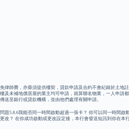
免律師費，亦毋須提供樓契，貸款申請及合約不會紀錄於土地註
樓及未補地價居屋的業主均可申請，就算聯名物業，一人申請都可以。 
傳送至銀行或貸款機構，並由他們處理有關申請。
問題5.8.6我能否同一時間啟動超過一張卡？ 你可以同一時間
更改？ 在你成功啟動或更改設定後，本行會發送短訊到你在本