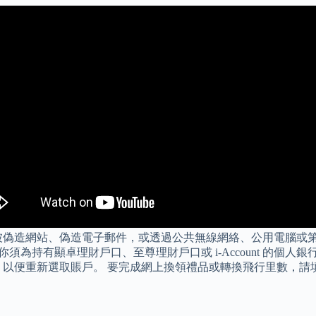
被偽造網站、偽造電子郵件，或透過公共無線網絡、公用電腦或第
須為持有顯卓理財戶口、至尊理財戶口或 i-Account 的個
」以便重新選取賬戶。 要完成網上換領禮品或轉換飛行里數，請