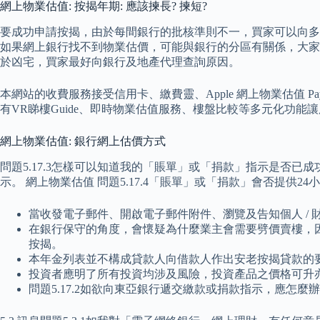
網上物業估值: 按揭年期: 應該揀長? 揀短?
要成功申請按揭，由於每間銀行的批核準則不一，買家可以向多
如果網上銀行找不到物業估價，可能與銀行的分區有關係，大家
於凶宅，買家最好向銀行及地產代理查詢原因。
本網站的收費服務接受信用卡、繳費靈、Apple 網上物業估值 P
有VR睇樓Guide、即時物業估值服務、樓盤比較等多元化功
網上物業估值: 銀行網上估價方式
問題5.17.3怎樣可以知道我的「賬單」或「捐款」指示是否
示。 網上物業估值 問題5.17.4「賬單」或「捐款」會否提供24
當收發電子郵件、開啟電子郵件附件、瀏覽及告知個人 /
在銀行保守的角度，會懷疑為什麼業主會需要劈價賣樓，因為
按揭。
本年金列表並不構成貸款人向借款人作出安老按揭貸款的
投資者應明了所有投資均涉及風險，投資產品之價格可升
問題5.17.2如欲向東亞銀行遞交繳款或捐款指示，應怎麼