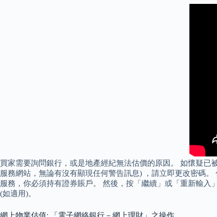
買家需要詢問銀行，或是地產經紀無法估價的原因。 如懷疑已
服務網站，無論有沒有顯現任何警告訊息) ，請立即更改密碼。 你
服務，你必須持有證券賬戶。 然後，按「繼續」或「重新輸入
(如適用)。
網上物業估值: 「電子網絡銀行－網上理財」之操作