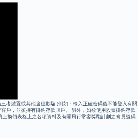
三者裝置或其他途徑欺騙 (例如：輸入正確密碼後不能登入有關
人銀行客戶，並須持有掛鈎存款賬戶。 另外，如欲使用股票掛鈎存款
填上換領表格上之各項資料及有關飛行常客獎勵計劃之會員號碼