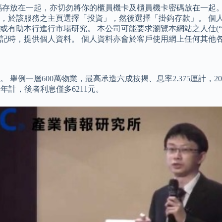
碼存放在一起，亦切勿將你的櫃員機卡及櫃員機卡密碼放在一起。
，於該服務之主頁選擇「投資」，然後選擇「掛鈎存款」。 個
有助本行進行市場研究。 本公司可能要求瀏覽本網站之人仕(“客
記時，提供個人資料。 個人資料亦會於客戶使用網上任何其他各
一層600萬物業，最高承造六成按揭、息率2.375厘計，20年還
年計，後者利息僅多6211元。