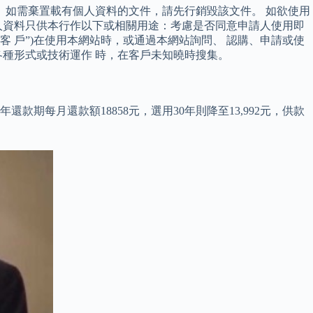
 如需棄置載有個人資料的文件，請先行銷毀該文件。 如欲使用
人資料只供本行作以下或相關用途：考慮是否同意申請人使用即
 戶”)在使用本網站時，或通過本網站詢問、 認購、申請或使
種形式或技術運作 時，在客戶未知曉時搜集。
款期每月還款額18858元，選用30年則降至13,992元，供款