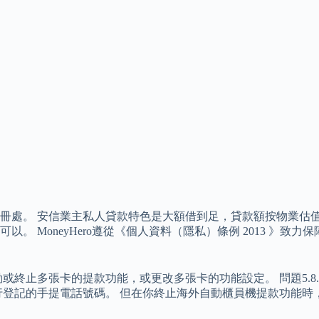
冊處。 安信業主私人貸款特色是大額借到足，貸款額按物業估
MoneyHero遵從《個人資料（隱私）條例 2013 》致力保
啟動或終止多張卡的提款功能，或更改多張卡的功能設定。 問題5.
行登記的手提電話號碼。 但在你終止海外自動櫃員機提款功能時