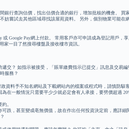
間銀行查詢估價，找出估價合適的銀行，增加批核的機會。 買
不妨嘗試去其他區域尋找該屋苑資料。 另外，個別物業可能在
ay 或 Google Pay網上付款。 常用客戶亦可申請成為登記
能讓用家一目了然搜尋樓盤及接收樓市資訊。
已成功遞交？ 如指示被接受，「賬單繳費指示已提交」訊息及交易
小時服務？
 財政資料予不知名網站及下載網站內的檔案或程式時，請慎防駭
在一般情況只需要平少少就必定會有人承接，要劈價超過 20% 
要約。
亦可跌，甚至變成亳無價值，故在作出任何投資決定前，應詳細
辦？