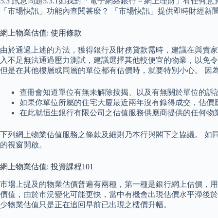
5.3 訊息問題5.3.1如我對「電子網絡銀行－網上理財」有任何
「市場快訊」功能內查閱甚麼？ 「市場快訊」提供即時財經新
網上物業估值: 使用條款
由於通過上述的方法，獲得銀行及財務貸款需時，建議在與賣家
入不足無法通過壓力測試，建議選擇其他較便宜的物業，以免令
但是在其他樓層或同層的單位都有估價時，就要特別小心。 因
查冊會知道單位有無未解除按揭、以及有無關於單位的訴
如果你單位所屬的住宅大廈最近兩年沒有錄得成交，估價
在此就恒生銀行有限公司之估值服務供應商提供的任何物
下列網上物業估值服務之條款及細則乃本行與閣下之協議。 如
的視窗開啟。
網上物業估值: 投資課程101
市場上提及的物業估價普遍有兩種，第一種是銀行網上估價，用
價值，由於市況變化可能更快，當中有機會出現估價水平滯後於
少物業估值只是正在追回早前已出現之樓價升幅。