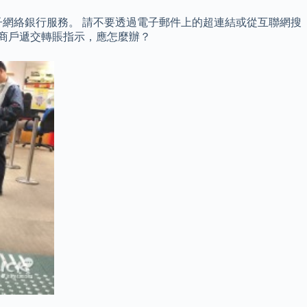
網絡銀行服務。 請不要透過電子郵件上的超連結或從互聯網搜
行/商戶遞交轉賬指示，應怎麼辦？