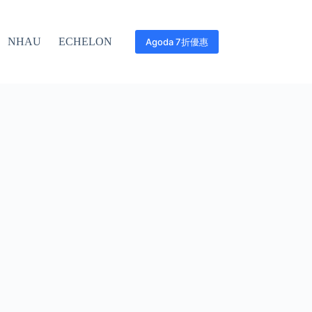
NHAU
ECHELON
Agoda 7折優惠