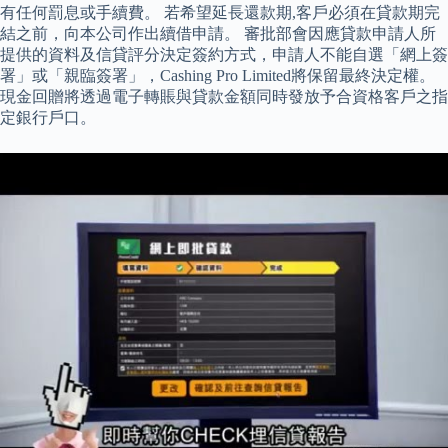
有任何罰息或手續費。 若希望延長還款期,客戶必須在貸款期完
結之前，向本公司作出續借申請。 審批部會因應貸款申請人所
提供的資料及信貸評分決定簽約方式，申請人不能自選「網上簽
署」或「親臨簽署」，Cashing Pro Limited將保留最終決定權。
現金回贈將透過電子轉賬與貸款金額同時發放予合資格客戶之指
定銀行戶口。