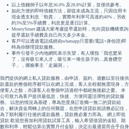
以上借錢例子以年息36.0% 及28.8%計算，並僅供參考。
如此方便的即時借錢方法，卻從未成為主流，只因信用卡
現金透支利息「勁貴」，實際年利率可高達約40%，另收
約3%至5%手續費，利息更是逐日計算。
MoneySmart 建議大家考慮提早還款時，先向貸款機構查詢
提早還款手續費及自己尚欠多少本金。
客戶可以透過電話或經由whatsapp只需要(電話+身份證)即
時為你辦理貸款服務。
事件引發不少內地網民表示失望，有人嘆指「我也驚呆
了，沒有吸引來人才，吸引來一堆生孩子的…真會鑽空
子」，揶揄事主「走漏洞」。
我們提供的網上私人貸款服務，由申請、簽約、過數以至往後供
款還款的整個程序都可以在網上完成，客人全程都無需現身，方
便客人之餘，亦讓客人在整個申請過程中都絕無後顧之憂。 本
公司致力為客戶提供最低息，快捷、方便同靈活彈性的貸款服
務。 以您的情況為基礎，專為您度身訂造獨一無二的貸款組
合，解決資金周轉上的任何難題，在您申請貸款前請務必記住，
為了順利履行往後的還款義務，貸款務必量力而為。 網上即批
貸款 歡迎您善加利用貸款試算工具，輸入希望借貸的金額、期
數和利率，輕鬆估算出實際月付金額，決定出最適當而合乎自身