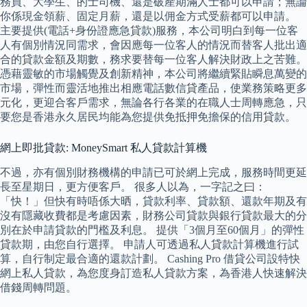
務員、大學生、的士司機、還是破產期滿人士都可以申請；無論
你係現金領薪、固定月薪，還是以佣金方式受薪都可以申請。
主要提供(電話+身份證應急貸款)服務，本公司明白到每一位客
人有個別情況同需求，會因應每一位客人的情況而替客人批出適
合的貸款金額及期數，務求要替每一位客人解決財政上之苦難。
憑藉靈敏的市場觸覺及創新精神，本公司將繼續緊貼瞬息萬變的
市場，彈性而靈活地推出相應電話數信貸產品，使業務策略更多
元化，更迎合客戶需求，無論各行各業的在職人士周轉應急，只
要您是香港永久居民均能為您提供免抵押免擔保的信用貸款。
網上即批貸款: MoneySmart 私人貸款計算機
不過，亦有個別財務機構的申請已可於網上完成，服務時間更延
長至星期日，更方便客戶。 很多人以為，一字記之曰：
「快！」但快有時唔係大晒，貸款利率、貸款額、還款年期及有
沒有隱藏收費都是考慮因素，財務公司貸款與銀行貸款最大的分
別在於申請貸款的門檻及利息。 提供「3個月至60個月」的彈性
貸款期，由您自行選擇。 申請人可透過私人貸款計算機進行試
算，自行制定最合適的還款計劃。 Cashing Pro 借貸公司設特快
網上私人貸款，為您度身訂造私人貸款方案，為香港人快速解決
借錢周轉問題。