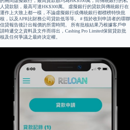
的兩間虛擬銀行，最高貸款額均為HK$100萬，而傳統銀行的私
人貸款額，最高可達HK$300萬。 虛擬銀行的貸款與傳統銀行在
運作上大致上都一樣，不論虛擬銀行或傳統銀行都標榜特快批
核，以及APR比財務公司貸款低等等。 # 指於收到申請者的環聯
信貸報告後計出報價的所需時間。 所有批核結果乃根據客戶申
請時遞交之資料及文件而得出，Cashing Pro Limited保留貸款批
核及任何爭議之最終決定權。