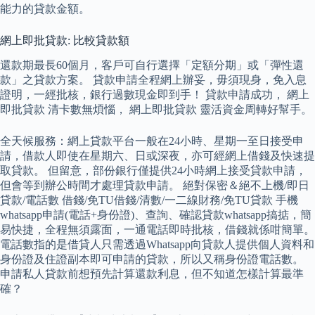
能力的貸款金額。
網上即批貸款: 比較貸款額
還款期最長60個月，客戶可自行選擇「定額分期」或「彈性還
款」之貸款方案。 貸款申請全程網上辦妥，毋須現身，免入息
證明，一經批核，銀行過數現金即到手！ 貸款申請成功， 網上
即批貸款 清卡數無煩惱， 網上即批貸款 靈活資金周轉好幫手。
全天候服務：網上貸款平台一般在24小時、星期一至日接受申
請，借款人即使在星期六、日或深夜，亦可經網上借錢及快速提
取貸款。 但留意，部份銀行僅提供24小時網上接受貸款申請，
但會等到辦公時間才處理貸款申請。 絕對保密＆絕不上機/即日
貸款/電話數 借錢/免TU借錢/清數/一二線財務/免TU貸款 手機
whatsapp申請(電話+身份證)、查詢、確認貸款whatsapp搞掂，簡
易快捷，全程無須露面，一通電話即時批核，借錢就係咁簡單。
電話數指的是借貸人只需透過Whatsapp向貸款人提供個人資料和
身份證及住證副本即可申請的貸款，所以又稱身份證電話數。
申請私人貸款前想預先計算還款利息，但不知道怎樣計算最準
確？