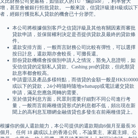
又比財務公司更嚴格，如借款人的TU「爛grade」，利率會大
增，甚至會被銀行拒批貸款。 一般來說，信貸評級達H級或以下
者，經銀行獲批私人貸款的機會已十分渺茫。
本公司將根據個別客戶之信貸評級及其他有關因素而審批
貸款申請，並保留權利決定是否提供貸款及最終的貸款條
件。
還款安排方面，一般而言財務公司比較有彈性，可以選擇
按日計息，還款期亦會較長，可攤長還。
部份貸款機構會按個別申請人之情況，豁免入息證明，如
安信信貸的定額私人貸款、Cashing pro的貸款，但此類貸
款息率都會較高。
申請靈活及產品多樣特點，而借貸的金額一般是HK$10000
或以下的貸款，24小時隨時隨地whatsapp或電話遞交貸款
申請，滿足您應急周轉的需要。
至於借貸利息方面，民眾則需要仔細對不同公司進行考
量，一般而言前兩種借貸形式的利息都不低，頻出現在新
聞上的高利息互聯網金融借貸也多發生在前兩種借貸上。
根據你的個人還款能力，本公司提供的還款期由6個月至最長36
個月。 任何 18 歲或以上的香港公民，不論業主、家庭主婦、公