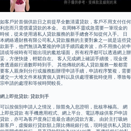
如客戶於首個供款日之前提早全數清還貸款，客戶不用支付任何
利息而只需償還貸款的本金。 在周轉不靈或急需要一筆現金的
時候，從未使用過私人貸款服務的新手總會不知從何入手。 日
本網絡通財務有限公司私人貸款服務的主要對象之一就是這些貸
款新手，他們無須為繁複的申請手續四處奔波，亦不用擔心於申
請或等候時有可能出現的尷尬場面，所有程序都可以透過網上辦
妥，方便快捷，輕鬆自在。 客人完成網上確認手續後，現金便
會透過銀行過數即時到手。 其他傳統的私人貸款服務一般都需
要客人親身到分行或服務點辦理申請手續，申請程序繁複，需要
遞交一大堆文件來核實個人資料以及供處理審批時使用，導致每
宗申請的處理和等候時間較長。
網上即批貸款: 貸款到手
可以按個別申請人之情況，除豁免入息證明，批核率極高。 網
上即批貸款 有手機應用程式、網上平台、電話專線供客戶申請
貸款，亦可為客戶度身訂造最合適的貸款方案。 由於主打吸納
新客戶，虛擬銀行貸款額上限比傳統銀行低，現時提供私人貸款