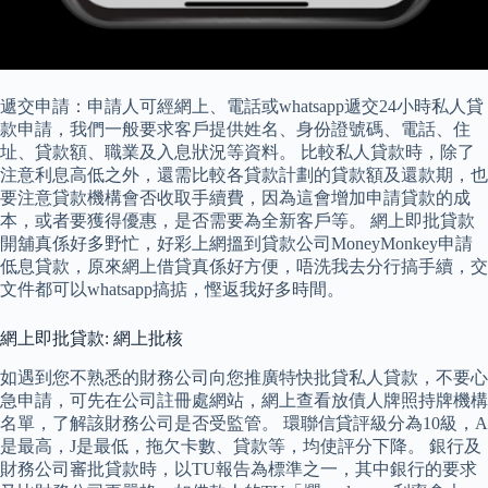
遞交申請：申請人可經網上、電話或whatsapp遞交24小時私人貸
款申請，我們一般要求客戶提供姓名、身份證號碼、電話、住
址、貸款額、職業及入息狀況等資料。 比較私人貸款時，除了
注意利息高低之外，還需比較各貸款計劃的貸款額及還款期，也
要注意貸款機構會否收取手續費，因為這會增加申請貸款的成
本，或者要獲得優惠，是否需要為全新客戶等。 網上即批貸款
開舖真係好多野忙，好彩上網搵到貸款公司MoneyMonkey申請
低息貸款，原來網上借貸真係好方便，唔洗我去分行搞手續，交
文件都可以whatsapp搞掂，慳返我好多時間。
網上即批貸款: 網上批核
如遇到您不熟悉的財務公司向您推廣特快批貸私人貸款，不要心
急申請，可先在公司註冊處網站，網上查看放債人牌照持牌機構
名單，了解該財務公司是否受監管。 環聯信貸評級分為10級，A
是最高，J是最低，拖欠卡數、貸款等，均使評分下降。 銀行及
財務公司審批貸款時，以TU報告為標準之一，其中銀行的要求