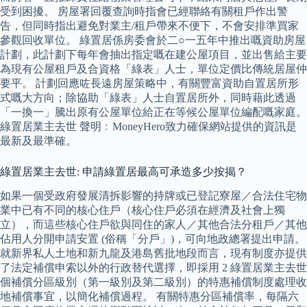
受到困擾。 房屋署回覆查詢時指會已經聯絡有關租戶作出警
告，但同時指出避免對業主/租戶帶來不便下，不會安排準買家
參觀回收單位。 綠置居係房委會於二○一五年中推出嘅資助房屋
計劃，此計劃下每年會抽出指定嘅在建公屋項目，並出售給主要
為現有公屋租戶及合資格「綠表」人士，單位定價比傳統居屋仲
要平。 計劃回應咗長遠房屋策略中，有關豐富資助自置居所形
式嘅大方向；除協助「綠表」人士自置居所外，同時藉此透過
「一換一」騰出原有公屋單位給正在等候公屋單位編配嘅家庭。
綠置居業主去世 聲明﹕MoneyHero致力確保網站提供的資訊是
最新及最準確。
綠置居業主去世: 申請綠置居最高可承造多少按揭？
如果一個受政府發展清拆影響的持牌或已登記寮屋／合法住宅物
業中已有不同的核心住戶（核心住戶必須在經濟及社會上獨
立），而這些核心住戶欲與同住的家人／其他合法分租戶／其他
佔用人分開申請安置 (俗稱「分戶」)，可向地政總署提出申請。
就新界私人土地和新九龍及港島舊批地段而言，現有制度亦提供
了法定補償申索以外的行政替代選擇，即採用 2 綠置居業主去世
個補償分區級別（第一級別及第二級別）的特惠補償制度處理收
地補償事宜，以簡化補償過程。 有關特惠分區補償率，每隔六