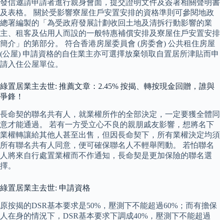
發信邀請申請者進行親身會面，提交證明文件及簽署相關聲明書
及表格。 關於受影響寮屋住戶安置安排的資格準則可參閱地政
總署編製的「為受政府發展計劃收回土地及清拆行動影響的業
主、租客及佔用人而設的一般特惠補償安排及寮屋住戶安置安排
簡介」的第部分。 符合香港房屋委員會 (房委會) 公共租住房屋
(公屋) 申請資格的自住業主亦可選擇放棄領取自置居所津貼而申
請入住公屋單位。
綠置居業主去世: 推薦文章：2.45% 按揭、轉按現金回贈，誰與
爭鋒！
長命契的聯名共有人，就業權所作的全部決定，一定要獲全體同
意才能通過。 若有一方受立心不良的親朋戚友影響，想將名下
業權轉讓給其他人甚至出售，但因長命契下，所有業權決定均須
所有聯名共有人同意，便可確保聯名人不輕舉罔動。 若怕聯名
人將來自行處置業權而不作通知，長命契是更加保險的聯名選
擇。
綠置居業主去世: 申請資格
原按揭的DSR基本要求是50%，壓測下不能超過60%；而有擔保
人在身的情況下，DSR基本要求下調成40%，壓測下不能超過