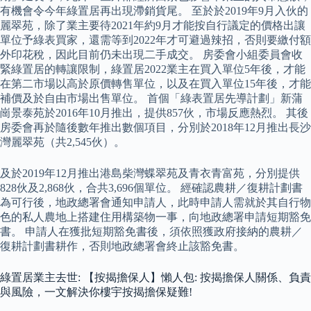
有機會令今年綠置居再出現滯銷貨尾。 至於於2019年9月入伙的
麗翠苑，除了業主要待2021年約9月才能按自行議定的價格出讓
單位予綠表買家，還需等到2022年才可避過辣招，否則要繳付額
外印花稅，因此目前仍未出現二手成交。 房委會小組委員會收
緊綠置居的轉讓限制，綠置居2022業主在買入單位5年後，才能
在第二市場以高於原價轉售單位，以及在買入單位15年後，才能
補價及於自由市場出售單位。 首個「綠表置居先導計劃」新蒲
崗景泰苑於2016年10月推出，提供857伙，市場反應熱烈。 其後
房委會再於隨後數年推出數個項目，分別於2018年12月推出長沙
灣麗翠苑（共2,545伙）。
及於2019年12月推出港島柴灣蝶翠苑及青衣青富苑，分別提供
828伙及2,868伙，合共3,696個單位。 經確認農耕／復耕計劃書
為可行後，地政總署會通知申請人，此時申請人需就於其自行物
色的私人農地上搭建住用構築物一事，向地政總署申請短期豁免
書。 申請人在獲批短期豁免書後，須依照獲政府接納的農耕／
復耕計劃書耕作，否則地政總署會終止該豁免書。
綠置居業主去世: 【按揭擔保人】懶人包: 按揭擔保人關係、負責
與風險，一文解決你樓宇按揭擔保疑難!