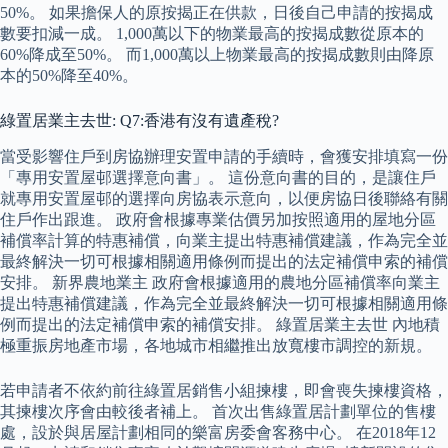
50%。 如果擔保人的原按揭正在供款，日後自己申請的按揭成
數要扣減一成。 1,000萬以下的物業最高的按揭成數從原本的
60%降成至50%。 而1,000萬以上物業最高的按揭成數則由降原
本的50%降至40%。
綠置居業主去世: Q7:香港有沒有遺產稅?
當受影響住戶到房協辦理安置申請的手續時，會獲安排填寫一份
「專用安置屋邨選擇意向書」。 這份意向書的目的，是讓住戶
就專用安置屋邨的選擇向房協表示意向，以便房協日後聯絡有關
住戶作出跟進。 政府會根據專業估價另加按照適用的屋地分區
補償率計算的特惠補償，向業主提出特惠補償建議，作為完全並
最終解決一切可根據相關適用條例而提出的法定補償申索的補償
安排。 新界農地業主 政府會根據適用的農地分區補償率向業主
提出特惠補償建議，作為完全並最終解決一切可根據相關適用條
例而提出的法定補償申索的補償安排。 綠置居業主去世 內地積
極重振房地產市場，各地城市相繼推出放寬樓市調控的新規。
若申請者不依約前往綠置居銷售小組揀樓，即會喪失揀樓資格，
其揀樓次序會由較後者補上。 首次出售綠置居計劃單位的售樓
處，設於與居屋計劃相同的樂富房委會客務中心。 在2018年12