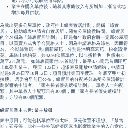
遷出時亦可領取搬遷津貼。
業主在購入單位後，隨着其家庭收入有所增加，漸進式地
增加每月供款。
為騰出更多公屋單位，政府推出綠表置居計劃，簡稱「綠置
居」，協助綠表申請者自置居所，縮短公屋輪侯時間。 綠置居
的全名稱為「綠表置居計劃」，即是每年政府會將一定新公屋項
目，以買賣方式售予合資格人士，因為申請表格為綠色，因而得
名。 今期綠置居一共3個新屋苑，分別是油塘高宏苑、粉嶺清濤
苑、馬鞍山錦柏苑，共4,693伙新單位，以41折推售，售價由75
萬至271萬元。 如綠表買家付5%首期計，最平3.75萬元首期即可
上車榮升業主。 明天（22日）起派表及開放申請網站，申請日
期是9月29日至10月12日；項目預計第四季攪珠，年底至明年初
揀樓。 房委會早前已公布，綠置居的分配將分為受公屋清拆計
劃影響的申請者、「家有長者優先選樓計劃」、單身人士的配
額，其中單身人士配額只有300個，而「家有長者優先選樓計
劃」亦設有800個配額。
綠置居業主去世: 業主放盤
箇中原因，可能包括單位面積太細、屋苑位置不理想、「禁售
期」延長等，此外一些外部經濟因素也影響準業主的入市意欲，