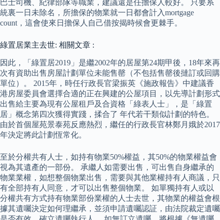
巴士司機、紀律部隊等職業，建議還是任擔保人較好。 只要系
統裏一日未除名，所擔保的物業就一日都會計入mortgage
count，這會使來日擔保人自己借按揭時候會更棘手。
綠置居業主去世: 相關文章 :
因此，「綠置居2019」是繼2002年的居屋第24期甲後，18年來再
次有資助出售房屋計劃單位未能售罄（不包括售罄後撻訂或回購
單位）。 2015年，時任行政長官梁振英《施政報告》中建議香
港房屋委員會選擇合適的正在興建的公屋項目，以先導計劃形式
出售給主要為現有公屋租戶及合資格「綠表人士」，是「綠置
居」概念第四次獲得實踐，揉合了 年代若干類似計劃的特色。
由於首個屋苑景泰苑反應熱烈，繼任的行政長官林鄭月娥於2017
年決定將此計劃恆常化。
至於分權共有人士，如持有物業50%權益，其50%的物業權益會
視為其遺產的一部份。 承繼人如需要出售，可出售自身繼承的
物業業權，如想整個物業出售，需要與其他業權持有人商議，只
有全部持有人同意，才可以出售整個物業。 如單獨持有人或以
分權共有方式持有物業部份業權的人士去世，其物業的權益會根
據其遺囑決定如何理繼承，並須申請遺囑認証，由法院裁定遺囑
是否有效，確立遺囑執行人。 如無訂立遺囑，將根據《無遺囑