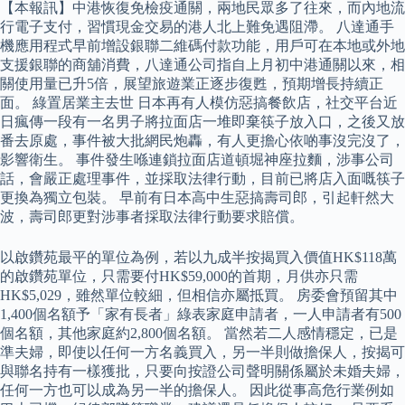
【本報訊】中港恢復免檢疫通關，兩地民眾多了往來，而內地流
行電子支付，習慣現金交易的港人北上難免遇阻滯。 八達通手
機應用程式早前增設銀聯二維碼付款功能，用戶可在本地或外地
支援銀聯的商舖消費，八達通公司指自上月初中港通關以來，相
關使用量已升5倍，展望旅遊業正逐步復甦，預期增長持續正
面。 綠置居業主去世 日本再有人模仿惡搞餐飲店，社交平台近
日瘋傳一段有一名男子將拉面店一堆即棄筷子放入口，之後又放
番去原處，事件被大批網民炮轟，有人更擔心依啲事沒完沒了，
影響衛生。 事件發生喺連鎖拉面店道頓堀神座拉麵，涉事公司
話，會嚴正處理事件，並採取法律行動，目前已將店入面嘅筷子
更換為獨立包裝。 早前有日本高中生惡搞壽司郎，引起軒然大
波，壽司郎更對涉事者採取法律行動要求賠償。
以啟鑽苑最平的單位為例，若以九成半按揭買入價值HK$118萬
的啟鑽苑單位，只需要付HK$59,000的首期，月供亦只需
HK$5,029，雖然單位較細，但相信亦屬抵買。 房委會預留其中
1,400個名額予「家有長者」綠表家庭申請者，一人申請者有500
個名額，其他家庭約2,800個名額。 當然若二人感情穩定，已是
準夫婦，即使以任何一方名義買入，另一半則做擔保人，按揭可
與聯名持有一樣獲批，只要向按證公司聲明關係屬於未婚夫婦，
任何一方也可以成為另一半的擔保人。 因此從事高危行業例如