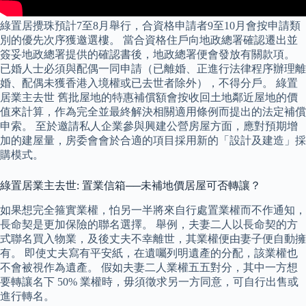
綠置居攪珠預計7至8月舉行，合資格申請者9至10月會按申請類
別的優先次序獲邀選樓。 當合資格住戶向地政總署確認遷出並
簽妥地政總署提供的確認書後，地政總署便會發放有關款項。
已婚人士必須與配偶一同申請（已離婚、正進行法律程序辦理離
婚、配偶未獲香港入境權或已去世者除外），不得分戶。 綠置
居業主去世 舊批屋地的特惠補償額會按收回土地鄰近屋地的價
值來計算，作為完全並最終解決相關適用條例而提出的法定補償
申索。 至於邀請私人企業參與興建公營房屋方面，應對預期增
加的建屋量，房委會會於合適的項目採用新的「設計及建造」採
購模式。
綠置居業主去世: 置業信箱──未補地價居屋可否轉讓？
如果想完全箍實業權，怕另一半將來自行處置業權而不作通知，
長命契是更加保險的聯名選擇。 舉例，夫妻二人以長命契的方
式聯名買入物業，及後丈夫不幸離世，其業權便由妻子便自動擁
有。 即使丈夫寫有平安紙，在遺囑列明遺產的分配，該業權也
不會被視作為遺產。 假如夫妻二人業權五五對分，其中一方想
要轉讓名下 50% 業權時，毋須徵求另一方同意，可自行出售或
進行轉名。