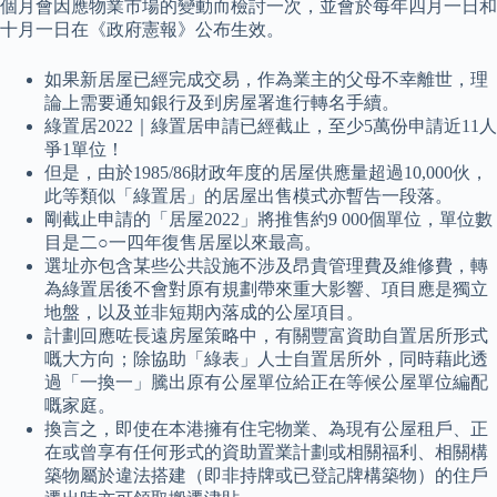
個月會因應物業市場的變動而檢討一次，並會於每年四月一日和
十月一日在《政府憲報》公布生效。
如果新居屋已經完成交易，作為業主的父母不幸離世，理
論上需要通知銀行及到房屋署進行轉名手續。
綠置居2022｜綠置居申請已經截止，至少5萬份申請近11人
爭1單位！
但是，由於1985/86財政年度的居屋供應量超過10,000伙，
此等類似「綠置居」的居屋出售模式亦暫告一段落。
剛截止申請的「居屋2022」將推售約9 000個單位，單位數
目是二○一四年復售居屋以來最高。
選址亦包含某些公共設施不涉及昂貴管理費及維修費，轉
為綠置居後不會對原有規劃帶來重大影響、項目應是獨立
地盤，以及並非短期內落成的公屋項目。
計劃回應咗長遠房屋策略中，有關豐富資助自置居所形式
嘅大方向；除協助「綠表」人士自置居所外，同時藉此透
過「一換一」騰出原有公屋單位給正在等候公屋單位編配
嘅家庭。
換言之，即使在本港擁有住宅物業、為現有公屋租戶、正
在或曾享有任何形式的資助置業計劃或相關福利、相關構
築物屬於違法搭建（即非持牌或已登記牌構築物）的住戶