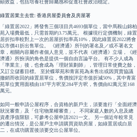
顯效益，包括培養社會歸屬感和促進社會政治穩定。
綠置居業主去世: 香港房屋委員會及房屋署
「綠置居2022」將發售三個項目共4693個單位，當中馬鞍山錦柏
苑入場費最低，只需首期約3.75萬元。 根據現行定價機制，綠置
居折扣率較對上一次的居屋折扣率高10%，因此綠置居2022將會
以市價41折出售單位。 《經濟通》所刊的署名及／或不署名文
章，相關內容屬作者個人意見，並不代表《經濟通》立場，《經
濟通》所扮演的角色是提供一個自由言論平台。 有不少人成為
「準業主」後，也會成為「理財策劃師」，管理日常使費之餘，
又訂立儲蓄目標。 至於蝶翠苑和青富苑為未售出或因買賣協議
撤銷而收回的綠置居單位，售價按評定市值折減50%，其中青富
苑單位實用面積由187平方呎至284平方呎，售價由82萬元至168
萬元。
如同一般申請公屋程序，合資格的新戶主，須要進行「全面經濟
狀況審查」及「住宅物業權審查」。 不同家庭人數的入息及總
資產淨值限額，可參考公屋申請2021一文。 另一個近年較常見
的遷出情況，是公屋戶主申請購買資助房屋，如綠置居或白居
二，在成功購置後須要交出公屋單位。