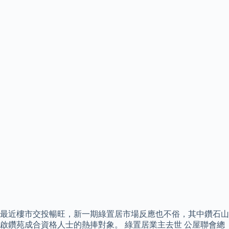
最近樓市交投暢旺，新一期綠置居市場反應也不俗，其中鑽石山
啟鑽苑成合資格人士的熱捧對象。 綠置居業主去世 公屋聯會總