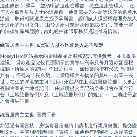
遺產條例 》繼承，並須申請遺產管理書，確立遺產管理人。 任
何人在處理身故人士的遺產前，通常需要先往高等法院的遺產承
辦處，取得相關遺產之授予承辦書，證明該人獲授權處理身故人
士遺產的證明文件。 由於遺產可能涉及物業或樓宇，需要一定
的法律知識和經驗，故此經由律師事務所處理最為恰當。
綠置居業主去世: a.買家入息不足或是入息不穩定
MoneyHero網站顯示的金融產品及服務資訊僅供參考，並非提供
建議。 貸款產品比較頁面顯示的實際年利率及每月還款額是根
據閣下所輸入的資料而作出之估算。 如物業的擁有形式 為聯權
共有 ，俗稱為「長命契」，當聯權共有物業的其中一名業主去
世，在生的聯名業主可把認可死亡證在土地註冊處註冊，以更新
有關物業的土地登記冊。 由於所提交登記的文書只會在完全符
合《土地註冊條例》及《土地註冊規例》的規定下，土地註冊處
才會接納註冊。
綠置居業主去世: 置業手冊
如通過有關審核，房協會發信邀請申請者進行親身會面、提交證
明文件、簽署相關聲明書／表格。 如通過有關審核，房屋署會