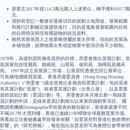
原業主2017年底114.3萬元購入上述單位，轉手獲利103.7萬
元。
清拆前登記一般會在發展項目的規劃土地用途、發展範圍
和推行計劃確定後盡快進行，目的是蒐集發展範圍內目前
的佔用情況和現有構築物的狀況資料。
雖然居屋係買入之後業權便屬於業主所有，但由於居屋為
未補地價，故將物業出售或從物業中套現仍有不少限制。
1978年，為達到居民擁有居所的目標，房委會推出居屋計劃，首
批居屋包括悅麗苑、順緻苑、山翠苑、俊民苑、漁暉苑及穗禾
苑。 1997年設立居屋第二市場，公屋居民透過交回公屋單位，
可免補地價購買居屋。 香港房屋委員會（Hong Kong Housing
Authority）(“房委會 ”)過去曾推出多個資助置業計劃，包括居者
有其屋計劃(“居屋”)、租者置其屋計劃（出售公屋），以及置業
資助貸款計劃（置貸計劃）等。 房委會於本月推出新一期綠置
居計劃的申請，是綠表置居計劃推出以來第四個銷售項目。 國
際調查機構Demographia早前發表的報告顯示，香港家庭要不吃
不喝20.7年才買到樓，香港已連續11年蟬聯全球最難置業市場。
再看由立法會秘書處早前發表有關「自置居所對香港社會經濟的
影響」的《研究簡報》，報告指出自置居所可為整體社會帶來明