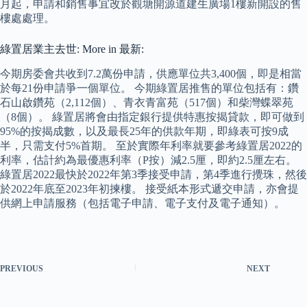
月起，申請和銷售事宜改於觀塘開源道建生廣場1樓新開設的售
樓處處理。
綠置居業主去世: More in 最新:
今期房委會共收到7.2萬份申請，供應單位共3,400個，即是相當
於每21份申請爭一個單位。 今期綠置居推售的單位包括有：鑽
石山啟鑽苑（2,112個）、青衣青富苑（517個）和柴灣蝶翠苑
（8個）。 綠置居將會由指定銀行提供特惠按揭貸款，即可做到
95%的按揭成數，以及最長25年的供款年期，即綠表可按9成
半，只需支付5%首期。 至於實際年利率就要參考綠置居2022的
利率，估計約為最優惠利率（P按）減2.5厘，即約2.5厘左右。
綠置居2022最快於2022年第3季接受申請，第4季進行攪珠，然後
於2022年底至2023年初揀樓。 接受紙本形式遞交申請，亦會提
供網上申請服務（包括電子申請、電子支付及電子通知）。
PREVIOUS
NEXT