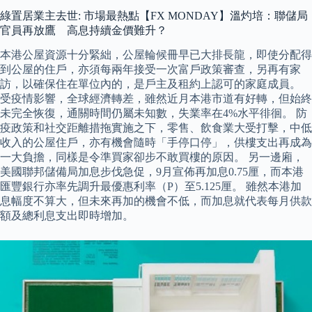
綠置居業主去世: 市場最熱點【FX MONDAY】溫灼培：聯儲局
官員再放鷹 高息持續金價難升？
本港公屋資源十分緊絀，公屋輪候冊早已大排長龍，即使分配得
到公屋的住戶，亦須每兩年接受一次富戶政策審查，另再有家
訪，以確保住在單位內的，是戶主及租約上認可的家庭成員。
受疫情影響，全球經濟轉差，雖然近月本港市道有好轉，但始終
未完全恢復，通關時間仍屬未知數，失業率在4%水平徘徊。 防
疫政策和社交距離措拖實施之下，零售、飲食業大受打擊，中低
收入的公屋住戶，亦有機會隨時「手停口停」，供樓支出再成為
一大負擔，同樣是令準買家卻步不敢買樓的原因。 另一邊廂，
美國聯邦儲備局加息步伐急促，9月宣佈再加息0.75厘，而本港
匯豐銀行亦率先調升最優惠利率（P）至5.125厘。 雖然本港加
息幅度不算大，但未來再加的機會不低，而加息就代表每月供款
額及總利息支出即時增加。