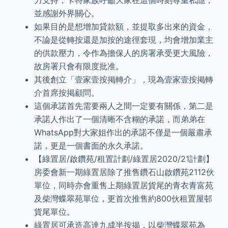
力支持，卡特家族呼籲大家在這個時刻尊重私隱，
並感謝外界關心。
如果目的是想增加貸款額，並提取多出來的資金，
不論是從轉按還是加按的途徑套現，均會增加業主
的供款壓力，令作為擔保人的房署承受更大風險，
故房署只會有限度批准。
其後創立「壹家壹按掲轉介」，現為壹家壹按掲轉
介首席按掲顧問。
這個承諾首先需要兩人之間一定要有關係，第二是
承諾人作出了一個清晰不含糊的承諾，而弟弟在
WhatsApp對大家姐作出的承諾不僅是一個嚴肅承
諾，更是一個書面的永久承諾。
【綠置居/啟鑽苑/租置計劃/綠置居2020/21計劃】
房委會新一期綠置居除了推售鑽石山啟鑽苑2112伙
單位，同時亦會重售上期綠置居貨尾的青衣青富苑
及柴灣蝶翠苑單位，更首次推售約800伙租置屋邨
貨尾單位。
綠置居可承造高達九成半按揭，以柴灣蝶翠苑為