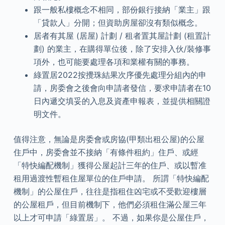
跟一般私樓概念不相同，部份銀行接納「業主」跟
「貸款人」分開；但資助房屋卻沒有類似概念。
居者有其屋 (居屋) 計劃 / 租者置其屋計劃 (租置計
劃) 的業主，在購得單位後，除了安排入伙/裝修事
項外，也可能要處理各項和業權有關的事務。
綠置居2022按攪珠結果次序優先處理分組內的申
請，房委會之後會向申請者發信，要求申請者在10
日內遞交填妥的入息及資產申報表，並提供相關證
明文件。
值得注意，無論是房委會或房協(甲類出租公屋)的公屋
住戶中，房委會並不接納「有條件租約」住戶、或經
「特快編配機制」獲得公屋起計三年的住戶、或以暫准
租用過渡性暫租住屋單位的住戶申請。 所謂「特快編配
機制」的公屋住戶，往往是指租住凶宅或不受歡迎樓層
的公屋租戶，但目前機制下，他們必須租住滿公屋三年
以上才可申請「綠置居」。 不過，如果你是公屋住戶，