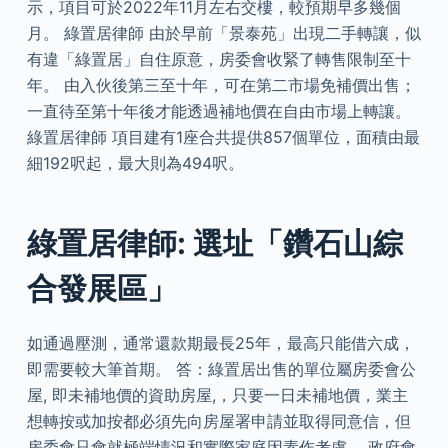
示，項目可於2022年11月左右交樓，較預期早多幾個
月。 綠置居律師 由於早前「景泰苑」出現二手轉讓，似
有違「綠置居」自住原意，房委會收緊了轉售限制至十
年。 由入伙後第三至十年，可在第二市場免補價出售；
一直待至第十年後才能透過補地價在自由市場上轉讓。
綠置居律師 項目建有1座合共提供857個單位，面積由最
細192呎起，最大則為494呎。
綠置居律師: 選址「鑽石山綜
合發展區」
如通過壓測，通常還款期最長25年，最高只能借六成，
即需要較大筆首期。 答：綠置居出售的單位屬房委會公
屋, 即未補地價的資助房屋,，只要一日未補地價，業主
想轉按或加按都必須先向房屋署申請並取得同意信，但
房委會只會就極端情況和實際家庭因素作考慮。 政府會