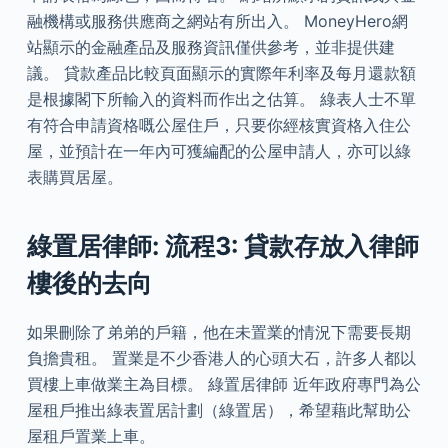
融機構或服務供應商之網站有所出入。 MoneyHero網
站顯示的金融產品及服務資訊僅供參考，並非提供建
議。 貸款產品比較頁面顯示的實際年利率及每月還款額
是根據閣下所輸入的資料而作出之估算。 綠表人士不單
有符合申請資格嘅公屋住戶，只要你經核實資格入住公
屋，並預計在一年內可獲編配的公屋申請人，亦可以綠
表購買居屋。
綠置居律師: 流程3: 貸款存放入律師
樓後的去向
如果刪除了弟弟的戶籍，他在未置業的情況下需要長期
負擔貴租。 置業是不少香港人的心頭大石，許多人都以
買樓上車做業主為目標。 綠置居律師 近年政府專門為公
屋租戶推出綠表置居計劃（綠置居），希望藉此幫助公
屋租戶置業上車。