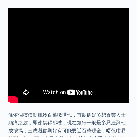
係依個樓價動輒幾百萬嘅世代，首期係好多想置業人士
頭痛之處，即使供得起樓，現在銀行一般最多只造到七
成按揭，三成嘅首期好有可能要近百萬現金，唔係咁易