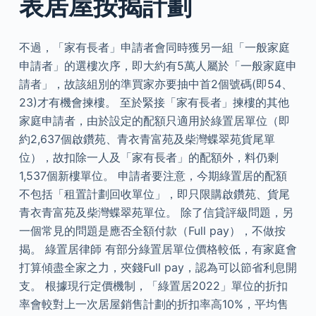
表居屋按揭計劃
不過，「家有長者」申請者會同時獲另一組「一般家庭
申請者」的選樓次序，即大約有5萬人屬於「一般家庭申
請者」，故該組別的準買家亦要抽中首2個號碼(即54、
23)才有機會揀樓。 至於緊接「家有長者」揀樓的其他
家庭申請者，由於設定的配額只適用於綠置居單位（即
約2,637個啟鑽苑、青衣青富苑及柴灣蝶翠苑貨尾單
位），故扣除一人及「家有長者」的配額外，料仍剩
1,537個新樓單位。 申請者要注意，今期綠置居的配額
不包括「租置計劃回收單位」，即只限購啟鑽苑、貨尾
青衣青富苑及柴灣蝶翠苑單位。 除了信貸評級問題，另
一個常見的問題是應否全額付款（Full pay），不做按
揭。 綠置居律師 有部分綠置居單位價格較低，有家庭會
打算傾盡全家之力，夾錢Full pay，認為可以節省利息開
支。 根據現行定價機制，「綠置居2022」單位的折扣
率會較對上一次居屋銷售計劃的折扣率高10%，平均售