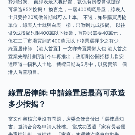
拎到出黎。 而綠表最大嘅好處，就係有房委會做擔保，
可承造95%按揭！ 換言之，一層400萬嘅居屋，綠表人
士只要拎20萬做首期就可以上車。 不過，如果購買房協
單位，綠表人士就與白表一樣，只做到九成按揭。 以往
做9成按揭只限400萬以下物業，首期只需要40萬元，
但在二手市場買到的400萬元以下物業選擇少之有少。
綠置居律師 【港人首置】一文睇齊置業懶人包 港人首次
置業先導計劃預計今年再推出，政府剛公開招標出售安
達臣道一幅私人土地，截標日期為5月中，以落實第二個
港人首置項目。
綠置居律師: 申請綠置居最高可承造
多少按揭？
當文件審核完畢沒有問題，房委會便會發出「選樓通知
書」邀請合資格申請人揀樓。 當成功透過「家有長者優
先選樓計劃」揀樓後，「家庭」的選樓次序會自動失