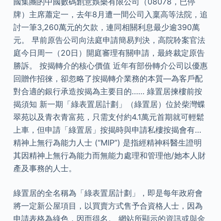
國集團的中國數碼創意娛樂有限公司（08078，已停
牌）主席蕭定一，去年8月遭一間公司入稟高等法院，追
討一筆3,260萬元的欠款，連同相關利息最少逾390萬
元。 早前原告公司向法庭申請簡易判決，高院聆案官法
庭今日周一（20日）開庭審理有關申請，最終裁定原告
勝訴。 按揭轉介的核心價值 近年有部份轉介公司以優惠
回贈作招徠，卻忽略了按揭轉介業務的本質—為客戶配
對合適的銀行承造按揭為主要目的…… 綠置居揀樓前按
揭須知 新一期「綠表置居計劃」（綠置居）位於柴灣蝶
翠苑以及青衣青富苑，只需支付約4.1萬元首期就可輕鬆
上車，但申請「綠置居」按揭時與申請私樓按揭會有…
精神上無行為能力人士 (“MIP”) 是指經精神科醫生證明
其因精神上無行為能力而無能力處理和管理他/她本人財
產及事務的人士。
綠置居的全名稱為「綠表置居計劃」，即是每年政府會
將一定新公屋項目，以買賣方式售予合資格人士，因為
申請表格為綠色，因而得名。 網站所顯示的資訊或與金