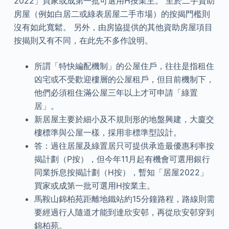
2022」買家或成第一批可選用H按業主。 至於二手資助
房屋（例如白居二或綠表居屋二手市場）的按揭門檻則
沒有如此寬鬆。 另外，由房協提供的其他資助房屋項目
按揭則又有不同，在此先不多作說明。
所謂「特快編配機制」的公屋住戶，往往是指租住
凶宅或不受歡迎樓層的公屋租戶，但目前機制下，
他們必須租住滿公屋三年以上才可申請「綠置
居」。
新居屋主要於細小及不規則形的地盤興建，大廈交
樓標準與公屋一樣，採用非標準型設計。
答：過往居屋及綠置居只可提供承造最優惠利率按
揭計劃（P按），但今年11月起有機會可選用銀行
同業拆息按揭計劃（H按），暫知「居屋2022」
買家或成第一批可選用H按業主。
馬鞍山錦柏苑距離地鐵站約15分鐘路程，路線則需
要經過行人隨道才能到達欣安邨，再從欣安邨穿到
錦柏苑。