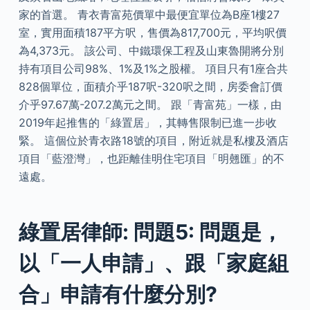
家的首選。 青衣青富苑價單中最便宜單位為B座1樓27
室，實用面積187平方呎，售價為817,700元，平均呎價
為4,373元。 該公司、中鐵環保工程及山東魯開將分別
持有項目公司98%、1%及1%之股權。 項目只有1座合共
828個單位，面積介乎187呎-320呎之間，房委會訂價
介乎97.67萬-207.2萬元之間。 跟「青富苑」一樣，由
2019年起推售的「綠置居」，其轉售限制已進一步收
緊。 這個位於青衣路18號的項目，附近就是私樓及酒店
項目「藍澄灣」，也距離佳明住宅項目「明翹匯」的不
遠處。
綠置居律師: 問題5: 問題是，
以「一人申請」、跟「家庭組
合」申請有什麼分別?