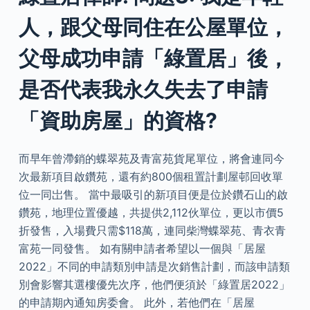
人，跟父母同住在公屋單位，
父母成功申請「綠置居」後，
是否代表我永久失去了申請
「資助房屋」的資格?
而早年曾滯銷的蝶翠苑及青富苑貨尾單位，將會連同今
次最新項目啟鑽苑，還有約800個租置計劃屋邨回收單
位一同岀售。 當中最吸引的新項目便是位於鑽石山的啟
鑽苑，地理位置優越，共提供2,112伙單位，更以市價5
折發售，入場費只需$118萬，連同柴灣蝶翠苑、青衣青
富苑一同發售。 如有關申請者希望以一個與「居屋
2022」不同的申請類別申請是次銷售計劃，而該申請類
別會影響其選樓優先次序，他們便須於「綠置居2022」
的申請期內通知房委會。 此外，若他們在「居屋