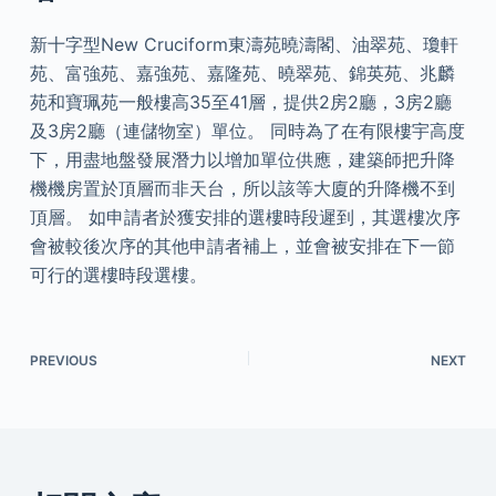
新十字型New Cruciform東濤苑曉濤閣、油翠苑、瓊軒
苑、富強苑、嘉強苑、嘉隆苑、曉翠苑、錦英苑、兆麟
苑和寶珮苑一般樓高35至41層，提供2房2廳，3房2廳
及3房2廳（連儲物室）單位。 同時為了在有限樓宇高度
下，用盡地盤發展潛力以增加單位供應，建築師把升降
機機房置於頂層而非天台，所以該等大廈的升降機不到
頂層。 如申請者於獲安排的選樓時段遲到，其選樓次序
會被較後次序的其他申請者補上，並會被安排在下一節
可行的選樓時段選樓。
PREVIOUS
NEXT