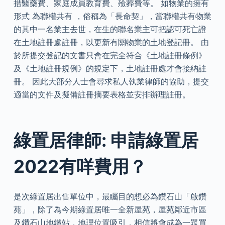
措醫藥費、家庭成員教育費、殮葬費等。 如物業的擁有
形式 為聯權共有 ，俗稱為「長命契」，當聯權共有物業
的其中一名業主去世，在生的聯名業主可把認可死亡證
在土地註冊處註冊，以更新有關物業的土地登記冊。 由
於所提交登記的文書只會在完全符合《土地註冊條例》
及《土地註冊規例》的規定下，土地註冊處才會接納註
冊。 因此大部分人士會尋求私人執業律師的協助，提交
適當的文件及擬備註冊摘要表格並安排辦理註冊。
綠置居律師: 申請綠置居
2022有咩費用？
是次綠置居出售單位中，最矚目的想必為鑽石山「啟鑽
苑」，除了為今期綠置居唯一全新屋苑，屋苑鄰近市區
及鑽石山地鐵站，地理位置吸引，相信將會成為一眾買