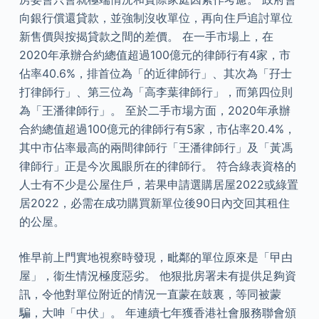
向銀行償還貸款，並強制沒收單位，再向住戶追討單位
新售價與按揭貸款之間的差價。 在一手市場上，在
2020年承辦合約總值超過100億元的律師行有4家，市
佔率40.6%，排首位為「的近律師行」、其次為「孖士
打律師行」、第三位為「高李葉律師行」，而第四位則
為「王潘律師行」。 至於二手市場方面，2020年承辦
合約總值超過100億元的律師行有5家，市佔率20.4%，
其中市佔率最高的兩間律師行「王潘律師行」及「黃馮
律師行」正是今次風眼所在的律師行。 符合綠表資格的
人士有不少是公屋住戶，若果申請選購居屋2022或綠置
居2022，必需在成功購買新單位後90日內交回其租住
的公屋。
惟早前上門實地視察時發現，毗鄰的單位原來是「曱甴
屋」，衞生情況極度惡劣。 他狠批房署未有提供足夠資
訊，令他對單位附近的情況一直蒙在鼓裏，等同被蒙
騙，大呻「中伏」。 年連續七年獲香港社會服務聯會頒