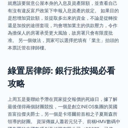
就應該要留意公屋本身的入息及資產限額，並查看自己
有沒有違反富戶政策下申報入息資產的規定。 如果目的
是想增加貸款額，並提取多出來的資金，不論是從轉按
還是加按的途徑套現，均會增加業主的供款壓力，令作
為擔保人的房署承受更大風險，故房署只會有限度批
准。 另一個做法，買家可以選擇把填有「業主」抬頭的
本票託管在律師樓。
綠置居律師: 銀行批按揭必看
攻略
上周五是曼聯給予潛在買家提交報價的死線日，據了解
最後僅得兩個財團競投，一個是創立INEOS集團的英國
首富拉傑夫爵士，另一個是卡塔爾前首相之子夏斯森所
領導的財團。 資深傳媒人蕭若元兒子、前稱HMV數碼中