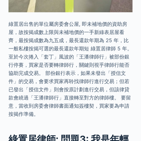
綠置居出售的單位屬房委會公屋, 即未補地價的資助房
屋，故按揭成數上限與未補地價的一手新綠表居屋看
齊，最按揭成數為九五成，最長還款年期為 25 年，比
一般私樓按揭可選的最長還款年期短 綠置居律師 5 年。
至於今次捲入「套丁」風波的「王潘律師行」被部份銀
行停賽，買家是否要轉律師行，關鍵則視乎律師行能否
協助完成交易。 部份銀行表示，如果未發出「授信文
件」的交易，會要求買家再聆找律師行進行交易；但若
已發出「授信文件」則會按原計劃進行交易，但該律貸
款會繞過「王潘律師行」直接轉至對方的律師樓。 要留
意，當收到房委會律師書面通知簽樓契，買家要為申請
按揭作準備。
綠置居律師: 問題3: 我是年輕