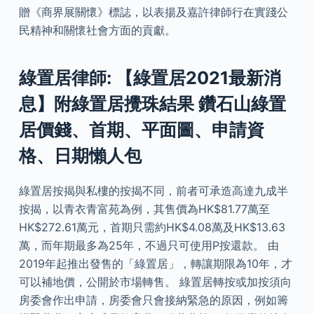
贈《商界展關懷》標誌，以表揚及嘉許律師行在實踐公
民精神和關懷社會方面的貢獻。
綠置居律師: 【綠置居2021最新消
息】附綠置居攪珠結果 鑽石山綠置
居價錢、首期、平面圖、申請資
格、日期懶人包
綠置居按揭與私樓的按揭不同，前者可承造高達九成半
按揭，以青衣青富苑為例，其售價為HK$81.77萬至
HK$272.61萬元，首期只需約HK$4.08萬及HK$13.63
萬，而年期最多為25年，不過只可使用P按還款。 由
2019年起推出發售的「綠置居」，轉讓期限為10年，才
可以補地價，公開於市場轉售。 綠置居轉按或加按須向
房委會作出申請，房委會只會接納緊急的原因，例如籌