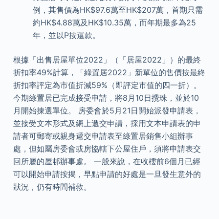
例，其售價為HK$97.6萬至HK$207萬，首期只需
約HK$4.88萬及HK$10.35萬，而年期最多為25
年，並以P按還款。
根據「出售居屋單位2022」（「居屋2022」）的最終
折扣率49%計算，「綠置居2022」新單位的售價按最終
折扣率評定為市值折減59%（即評定市值的四一折）。
今期綠置居已完成接受申請，將8月10日攪珠，並於10
月開始揀選單位。 房委會於5月21日開始派發申請表，
並接受文本形式及網上遞交申請，採用文本申請表的申
請者可郵寄或親身遞交申請表至綠置居銷售小組辦事
處，但如屬房委會或房協轄下公屋住戶，須將申請表交
回所屬的屋邨辦事處。 一般來說，在收樓前6個月已經
可以開始申請按揭，早點申請的好處是一旦發生意外的
狀況，仍有時間補救。