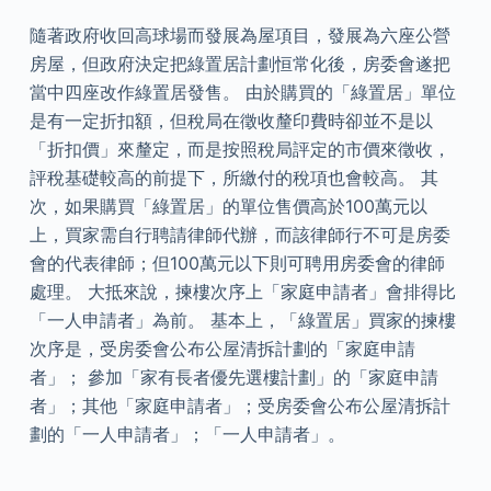
隨著政府收回高球場而發展為屋項目，發展為六座公營
房屋，但政府決定把綠置居計劃恒常化後，房委會遂把
當中四座改作綠置居發售。 由於購買的「綠置居」單位
是有一定折扣額，但稅局在徵收釐印費時卻並不是以
「折扣價」來釐定，而是按照稅局評定的市價來徵收，
評稅基礎較高的前提下，所繳付的稅項也會較高。 其
次，如果購買「綠置居」的單位售價高於100萬元以
上，買家需自行聘請律師代辦，而該律師行不可是房委
會的代表律師；但100萬元以下則可聘用房委會的律師
處理。 大抵來說，揀樓次序上「家庭申請者」會排得比
「一人申請者」為前。 基本上，「綠置居」買家的揀樓
次序是，受房委會公布公屋清拆計劃的「家庭申請
者」； 參加「家有長者優先選樓計劃」的「家庭申請
者」；其他「家庭申請者」；受房委會公布公屋清拆計
劃的「一人申請者」；「一人申請者」。