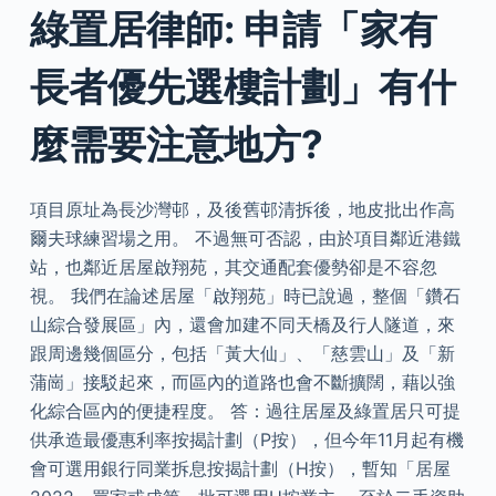
綠置居律師: 申請「家有
長者優先選樓計劃」有什
麼需要注意地方?
項目原址為長沙灣邨，及後舊邨清拆後，地皮批出作高
爾夫球練習場之用。 不過無可否認，由於項目鄰近港鐵
站，也鄰近居屋啟翔苑，其交通配套優勢卻是不容忽
視。 我們在論述居屋「啟翔苑」時已說過，整個「鑽石
山綜合發展區」內，還會加建不同天橋及行人隧道，來
跟周邊幾個區分，包括「黃大仙」、「慈雲山」及「新
蒲崗」接駁起來，而區內的道路也會不斷擴闊，藉以強
化綜合區內的便捷程度。 答：過往居屋及綠置居只可提
供承造最優惠利率按揭計劃（P按），但今年11月起有機
會可選用銀行同業拆息按揭計劃（H按），暫知「居屋