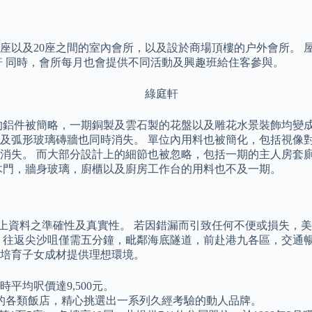
1座以及20座之間的室內會所，以及設於商場頂樓的户外會所。 
軒 同時，會所每月也會提供不同活動及興趣班給住客參與。
的鋁件被簡略，一期銅製及雲石製的花盤以及雕花水景裝飾均變成
及弧形玻璃磚牆也同時消失。 單位內用料也被簡化，包括視像
消失。 而大部分設計上的細節也被忽略，包括一期的主人房套
木門，牆身玻璃，廚櫃以及廚房工作台的用料也不及一期。
任何以上資料之準確性及真實性。 若因錯漏而引致任何不便或損失，
 往返尖沙咀僅需五分鐘，毗鄰海底隧道，前赴港九各區，交通暢
培育子女成材提供理想環境。
平均呎價達9,500元。
的各類飯店，精心挑選出一系列久經考驗的動人品牌。