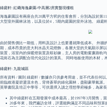
綠庭軒: 紅磡海逸豪園-中高層2房實盤現樓租
海逸豪園設有兩座合共20萬平方呎的住客會所，分別為設於第1
大型室外園林泳池，以及位於4，5期內庭園的室外泳池。 綠庭
由於開售價比一期低，用料及設計上也要遷就降低成本。 外牆
期，成本昂貴的意大利水晶天花燈飾，各層大堂的天氣顯示屏以
裝置，浴室內的保暖燈裝置及晾衫鍊，主人房的電動窗廉路軌均
花崗石為主調配合現代化設計的潔具。 同時地板使用的木材，
綠庭軒: 九龍城區
所有資料 / 圖則 綠庭軒 / 數據亦只供參考用途，並不代表
前臨維港凝碧盪漾水色，背倚蒼翠的綠化園林，盡顯豪華氣派。
英華書院及培正中學等，可供選擇入讀之理想學府極多，為家長
其中綠庭軒在五期發展中成本最高，於1997年3月開售，當時
20多年來，我們遍訪全球，評選能夠滿足不同品味和預算