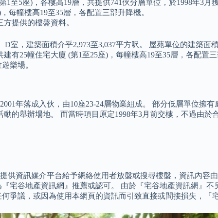
1至5座)，各樓高19層，共提供741伙分層單位，於1998年3
座)，每幢樓高19至35層，各配置三部升降機。
三方提供的樓盤資料。
C、D室，建築面積介乎2,973至3,037平方呎。 屋苑單位的建築面
有25幢住宅大廈 (第1至25座)，每幢樓高19至35層，各配
童遊樂場。
2001年落成入伙，由10座23-24層物業組成。 部分低層單
外活動的舉辦場地。 而當時項目原定1998年3月前交樓，不過
訊網』只提供資訊媒介平台給予網絡使用者放盤或搜尋樓盤，資訊內
為『宅谷地產資訊網』推薦或認可。 由於『宅谷地產資訊網』不
任何爭議，或因為使用本網頁的資訊而引致直接或間接損失，『