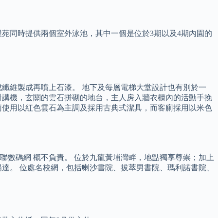
屋苑同時提供兩個室外泳池，其中一個是位於3期以及4期內園的
纖維製成再噴上石漆。 地下及每層電梯大堂設計也有別於一
對講機，玄關的雲石拼砌的地台，主人房入牆衣櫃內的活動手挽
廁使用以紅色雲石為主調及採用古典式潔具，而客廁採用以米色
美聯數碼網 概不負責。 位於九龍黃埔灣畔，地點獨享尊崇；加上
達。 位處名校網，包括喇沙書院、拔萃男書院、瑪利諾書院、