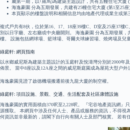
屬第一期，以｢羅馬)為建築主題設計，共有五幢住宅大廈 (第
海逸豪園 分為五期發展，共建有25幢住宅大廈 (第1至25
本頁顯示的樓盤說明和相關信息均由地產代理或業主或第
複式戶共有8伙，位於第16、17、18座39樓C、D室及25座37樓
別以日字廳、左右廳或中央廳開則。 海逸豪園 分為五期發展，共建
樓。 設施包括網球場、籃球場、哥爾夫球練習場、燒烤場及兒
綠庭軒: 網頁指南
以水鄉威尼斯為建築主題設計的玉庭軒及悅濤灣分別於2000年及
佈景。 當中8座以及12A座之間的威尼斯庭園成為屋苑大型户
海逸豪園見證了啟德機場搬遷前後九龍大廈的制空權。
綠庭軒: 項目設施、景觀、交通、生活配套及社區康體設施
海逸豪園的實用面積由370呎至2,228呎。 『宅谷地產資
源獲取。 本網頁中涉及任何人士、產品或服務的資訊，不得視
何資訊並非最新的，請閣下自行向有關人士及部門核實。 若有