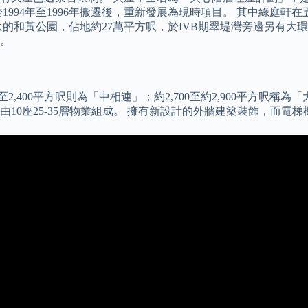
94年至1996年搬遷後，重新發展為現時項目。 其中綠庭軒在五期
的和黃公園，佔地約27萬平方呎，於IVB期翠堤灣旁邊另有大
。
000至2,400平方呎則為「中相連」；約2,700至約2,900平
由10座25-35層物業組成。 擁有新設計的外牆建築裝飾，而電