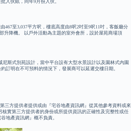
月獲批入伙紙，同年9月份入伙。
積由467至3,037平方呎，樓底高度由8呎2吋至9呎11吋，客飯廳分
置三部升降機。 以戶外活動為主題的室外會所，設於屋苑商場頂
位擁有威尼斯式別苑設計，當中平台設有大型水景設計以及園林式內園
由於合約訂明在不可預料的情況下，發展商可以延遲交樓日期。
容由第三方提供者提供或由『宅谷地產資訊網』從其他參考資料或來
另核實第三方提供者的身份或所提供資訊的正確性及完整性或任
宅谷地產資訊網』概不負責。