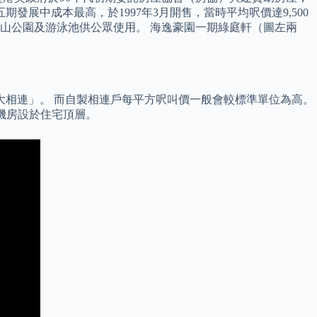
發展中成本最高，於1997年3月開售，當時平均呎價達9,500
環山公園及游泳池供公眾使用。 海逸豪園一期綠庭軒（圖左兩
方呎稱為「大相連」。 而自製相連戶每平方呎叫價一般會較標準單位為高。
梯機房設於住宅頂層。