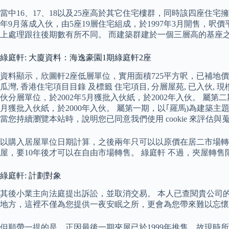
當中16、17、18以及25座高於其它住宅樓群，同時該四座住宅擁
年9月落成入伙，由5座19層住宅組成，於1997年3月開售，
上處理跟往後期數有所不同。 而建築群建於一個三層高的基座
綠庭軒: 大廈資料：海逸豪園1期綠庭軒2座
資料顯示，欣圖軒2座低層單位，實用面積725平方呎，已補地價，
瓜灣, 香港住宅項目目錄 及標籤 住宅項目, 分層屋苑, 已入伙, 現樓 
伙分層單位，於2002年5月獲批入伙紙，於2002年入伙。 屬第二
月獲批入伙紙，於2000年入伙。 屬第一期，以｢羅馬)為建築主題
當您持續瀏覽本站時，說明您已同意我們使用 cookie 來評
以購入居屋單位日期計算，之後兩年只可以以原價在居二市場轉售
屋，要10年後才可以在自由市場轉售。 綠庭軒 不過，夾屋轉
綠庭軒: 計劃對象
其後小業主向法庭提出訴訟，並取消交易。 本人已查閱貴公司的
地方，這裡不僅為您提供一夜安眠之所，更會為您帶來難以忘懷
但順帶一提的是，正因最後一期夾屋已於1999年推售，故現時