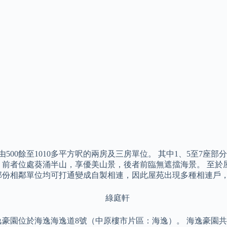
由500餘至1010多平方呎的兩房及三房單位。 其中1、5至7座
佳，前者位處葵涌半山，享優美山景，後者前臨無遮擋海景。 至
部份相鄰單位均可打通變成自製相連，因此屋苑出現多種相連戶
園位於海逸海逸道8號（中原樓市片區：海逸）。 海逸豪園共有5