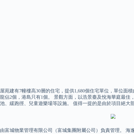
屋苑建有7幢樓高30層的住宅，提供1,680個住宅單位，單位面積
龍佔2個，港島只有1個。 景觀方面，以浩景臺及悅海華庭最
池、緩跑徑、兒童遊樂場等設施。 值得一提的是由於項目絕大
由富城物業管理有限公司（富城集團附屬公司）負責管理。 海逸豪