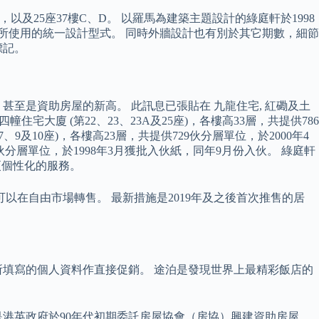
，以及25座37樓C、D。 以羅馬為建築主題設計的綠庭軒於1998
期數所使用的統一設計型式。 同時外牆設計也有別於其它期數，細節
標記。
、甚至是資助房屋的新高。 此訊息已張貼在 九龍住宅, 紅磡及土
四幢住宅大廈 (第22、23、23A及25座)，各樓高33層，共提供786
9及10座)，各樓高23層，共提供729伙分層單位，於2000年4
1伙分層單位，於1998年3月獲批入伙紙，同年9月份入伙。 綠庭軒
更個性化的服務。
在自由市場轉售。 最新措施是2019年及之後首次推售的居
所填寫的個人資料作直接促銷。 途泊是發現世界上最精彩飯店的
是港英政府於90年代初期委託房屋協會（房協）興建資助房屋，