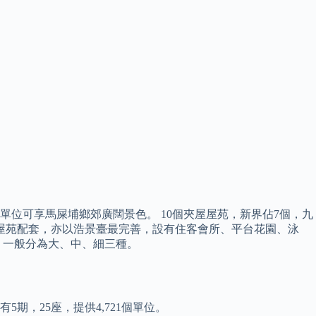
部分單位可享馬屎埔鄉郊廣闊景色。 10個夾屋屋苑，新界佔7個，九
於屋苑配套，亦以浩景臺最完善，設有住客會所、平台花園、泳
，一般分為大、中、細三種。
期，25座，提供4,721個單位。