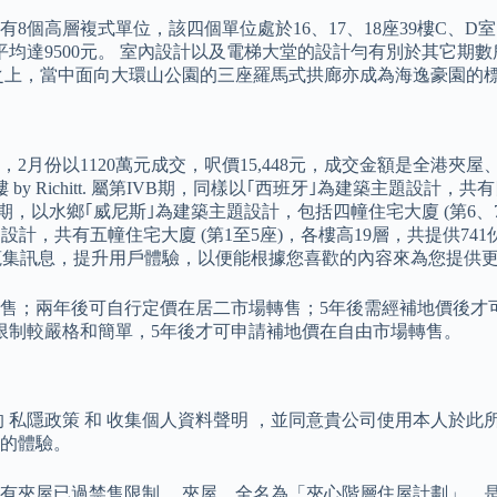
有8個高層複式單位，該四個單位處於16、17、18座39樓C、D室
呎價平均達9500元。 室內設計以及電梯大堂的設計勻有別於其它
之上，當中面向大環山公園的三座羅馬式拱廊亦成為海逸豪園的
2月份以1120萬元成交，呎價15,448元，成交金額是全港夾屋
by Richitt. 屬第IVB期，同樣以｢西班牙｣為建築主題設計，共有
期，以水鄉｢威尼斯｣為建築主題設計，包括四幢住宅大廈 (第6、7、
設計，共有五幢住宅大廈 (第1至5座)，各樓高19層，共提供74
估與蒐集訊息，提升用戶體驗，以便能根據您喜歡的內容來為您提供
；兩年後可自行定價在居二市場轉售；5年後需經補地價後才可以
售限制較嚴格和簡單，5年後才可申請補地價在自由市場轉售。
 私隱政策 和 收集個人資料聲明 ，並同意貴公司使用本人於此
的體驗。
所有夾屋已過禁售限制。 夾屋，全名為「夾心階層住屋計劃」，