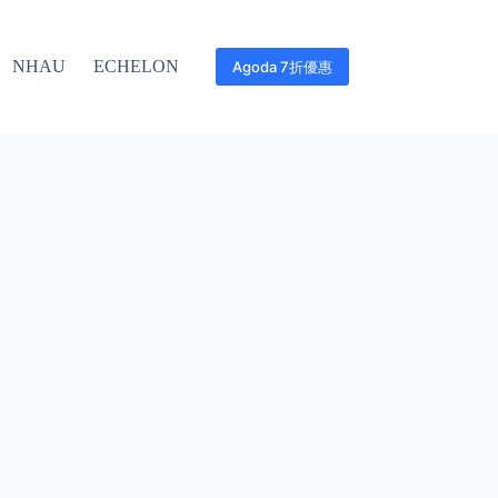
NHAU
ECHELON
Agoda 7折優惠