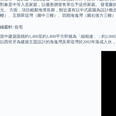
對象是中等入息家庭，以優惠價發售單位予這些家庭。 發電廠於19
元。 方面，項目毗鄰海濱長廊，附近還有以中式庭園為設計概念
幢）、五期翠堤灣（圖中三幢）、四期海逸灣（圖右後方三幢）
綠庭軒: 住宅
當中建築面積約1,400至約1,800平方呎稱為「細相連」；約2,
以西班牙為建築主題設計的海逸灣及翠堤灣於2002年落成入伙，