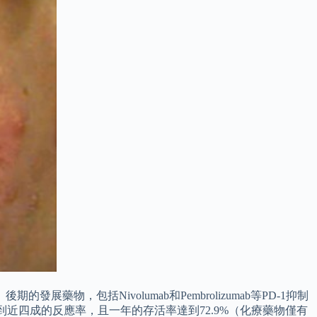
發展藥物，包括Nivolumab和Pembrolizumab等PD-1抑制
，達到近四成的反應率，且一年的存活率達到72.9%（化療藥物僅有