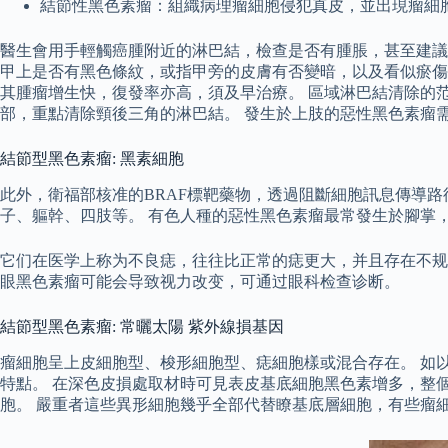
結節性黑色素瘤：組織病理瘤細胞侵犯真皮，並出現瘤細
醫生會用手輕觸癌腫附近的淋巴結，檢查是否有腫脹，甚至建議
甲上是否有黑色條紋，或指甲旁的皮膚有否變暗，以及看似瘀傷的斑
其腫瘤增生快，復發率亦高，須及早治療。 區域淋巴結清除的
部，重點清除頸後三角的淋巴結。 發生於上肢的惡性黑色素瘤
結節型黑色素瘤: 黑素細胞
此外，衛福部核准的BRAF標靶藥物，透過阻斷細胞訊息傳導
子、軀幹、四肢等。 有色人種的惡性黑色素瘤最常發生於腳掌
它们在医学上称为不良痣，往往比正常的痣更大，并且存在不规
眼黑色素瘤可能会导致视力改变，可通过眼科检查诊断。
結節型黑色素瘤: 常曬太陽 紫外線損基因
瘤細胞呈上皮細胞型、梭形細胞型、痣細胞樣或混合存在。 如
特點。 在深色皮損處取材時可見表皮基底細胞黑色素增多，整
胞。 嚴重者這些異形細胞幾乎全部代替瞭基底層細胞，有些瘤