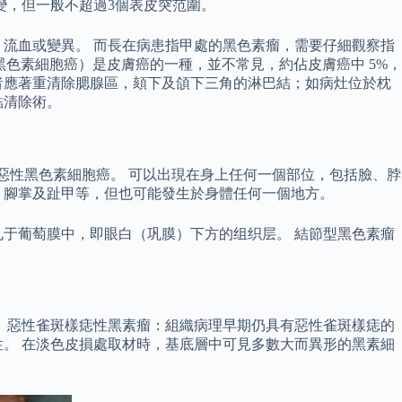
變，但一般不超過3個表皮突范圍。
流血或變異。 而長在病患指甲處的黑色素瘤，需要仔細觀察指
黑色素細胞癌）是皮膚癌的一種，並不常見，約佔皮膚癌中 5%，
者應著重清除腮腺區，頦下及頜下三角的淋巴結；如病灶位於枕
結清除術。
惡性黑色素細胞癌。 可以出現在身上任何一個部位，包括臉、脖
、腳掌及趾甲等，但也可能發生於身體任何一個地方。
于葡萄膜中，即眼白（巩膜）下方的组织层。 結節型黑色素瘤
 惡性雀斑樣痣性黑素瘤：組織病理早期仍具有惡性雀斑樣痣的
。 在淡色皮損處取材時，基底層中可見多數大而異形的黑素細