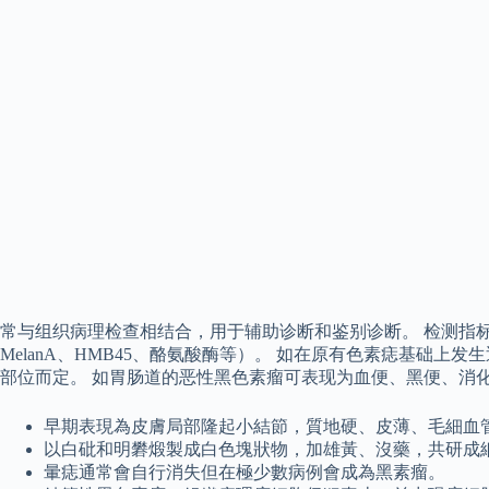
常与组织病理检查相结合，用于辅助诊断和鉴别诊断。 检测指标主要包括
MelanA、HMB45、酪氨酸酶等）。 如在原有色素痣基础
部位而定。 如胃肠道的恶性黑色素瘤可表现为血便、黑便、消
早期表現為皮膚局部隆起小結節，質地硬、皮薄、毛細血
以白砒和明礬煅製成白色塊狀物，加雄黃、沒藥，共研成
暈痣通常會自行消失但在極少數病例會成為黑素瘤。