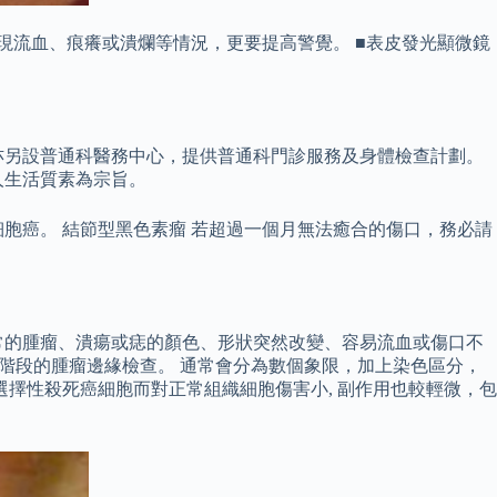
癦出現流血、痕癢或潰爛等情況，更要提高警覺。 ■表皮發光顯微鏡
亦另設普通科醫務中心，提供普通科門診服務及身體檢查計劃。
人生活質素為宗旨。
胞癌。 結節型黑色素瘤 若超過一個月無法癒合的傷口，務必請
常的腫瘤、潰瘍或痣的顏色、形狀突然改變、容易流血或傷口不
一階段的腫瘤邊緣檢查。 通常會分為數個象限，加上染色區分，
選擇性殺死癌細胞而對正常組織細胞傷害小, 副作用也較輕微，包