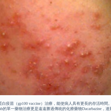
苗（gp100 vaccine）治療，能使病人具有更長的存活時間。 後期的
ab的單一藥物治療更是遠遠勝過傳統的化療藥物Dacarbazine