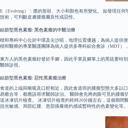
E（Evolving）：癦的形狀、大小和顏色有所變化。 如發
技術，可判斷皮膚腫瘤屬良性或惡性。
結節型黑色素瘤: 黑色素瘤的中醫治療
楷和專科中心位於中環及尖沙咀，地理位置優越，為病人提供便
楷和醫療的專業醫護團隊為病人提供多專科綜合會診（MDT）
東方人的黑色素瘤好發於手腳，因此手掌及腳掌上的黑痣要特別
醫師診視。
結節型黑色素瘤: 惡性黑素瘤治療
食道的上端與喉嚨及口腔相近，因此食道癌的腫瘤型態大多以口
易癒合等，都應該尋求醫師診治。 醫師會先將肉眼可見的腫瘤
送冰凍切片檢查。 冰凍切片檢查約耗時20分鐘左右，這個期間
括光敏感、局部紅腫、患部搔癢燒灼感或暫時性的色素變化等。