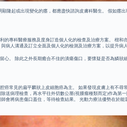
現任何明顯隆起或出現變化的癦，都應盡快諮詢皮膚科醫生。 假如
利的專科醫療服務及度身訂造個人化的檢查及治療方案。 楷和
，與病人溝通及訂立全面及個人化的檢測及治療方案，以提升病
留心。 除此之外長期癒合不佳的潰瘍傷口，要懷疑是否為鱗狀細
腔癌常見的扁平麟狀上皮細胞癌為主。 如果發現皮膚上有不尋
切除送病理檢查，再水平往外切數公厘(視腫瘤種類而定)作為第
醫師會將病患傷口蓋住，等待檢查結果。 光動力療法優勢在於能