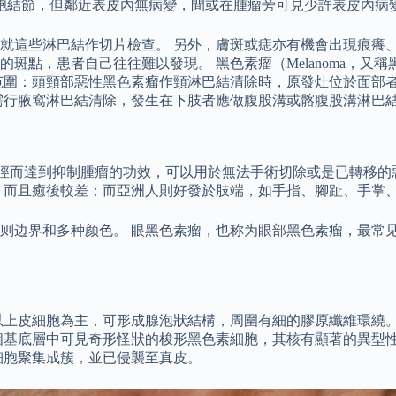
胞結節，但鄰近表皮內無病變，間或在腫瘤旁可見少許表皮內病
就這些淋巴結作切片檢查。 另外，膚斑或痣亦有機會出現痕癢、
點，患者自己往往難以發現。 黑色素瘤（Melanoma，又稱
范圍：頭頸部惡性黑色素瘤作頸淋巴結清除時，原發灶位於面部
需行腋窩淋巴結清除，發生在下肢者應做腹股溝或髂腹股溝淋巴
路徑而達到抑制腫瘤的功效，可以用於無法手術切除或是已轉移的
，而且癒後較差；而亞洲人則好發於肢端，如手指、腳趾、手掌
则边界和多种颜色。 眼黑色素瘤，也称为眼部黑色素瘤，最常见
以上皮細胞為主，可形成腺泡狀結構，周圍有細的膠原纖維環繞。
個基底層中可見奇形怪狀的梭形黑色素細胞，其核有顯著的異型性
細胞聚集成簇，並已侵襲至真皮。