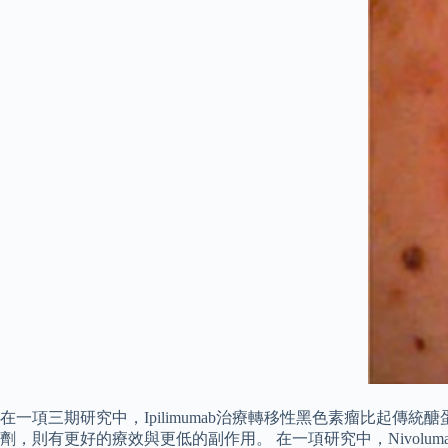
在一項三期研究中，Ipilimumab治療轉移性黑色素瘤比起傳統醣蛋白疫
劑，則有更好的療效與更低的副作用。 在一項研究中，Nivolum