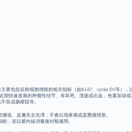
反映细胞增殖的相关指标（如Ki-67、cyclin D1等），以及
上发生近期快速发展的肿瘤性结节、有坏死、溃疡或出血，色素加深
化不良或肠梗阻等。
管擴張、皮膚失去光澤，不會出現疼痛或是壓痛情形。
細粉，並以紫外線消毒後封瓶備用。