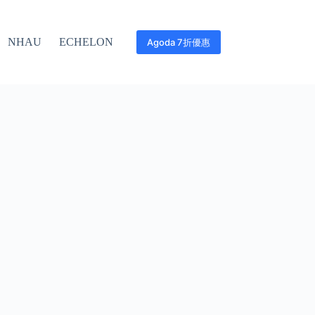
NHAU
ECHELON
Agoda 7折優惠