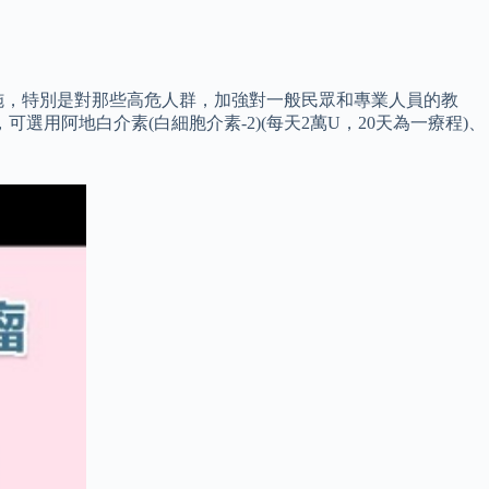
施，特別是對那些高危人群，加強對一般民眾和專業人員的教
選用阿地白介素(白細胞介素-2)(每天2萬U，20天為一療程)、