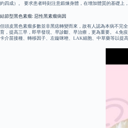
約四成）。 要求患者時刻注意鍛煉身體，在增加體質的基礎上
結節型黑色素瘤: 惡性黑素瘤病因
但頭皮黑色素瘤多數並非黑痣轉變而來，故有人認為本病不完全
育，提高三早，即早發現、早診斷、早治療，更為重要。 4.免疫治
卡介苗接種、轉移因子、左鏇咪唑、LAK細胞、中草藥等以提