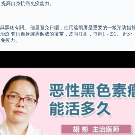
，提高自身抗癌免疫能力。
與黑痣有關。 儘量避免日曬，使用遮陽屏是重要的一級預防措
療 套用自身腫瘤製成的疫苗，皮內注射，每周1～2次。 此外，可
高免疫力。