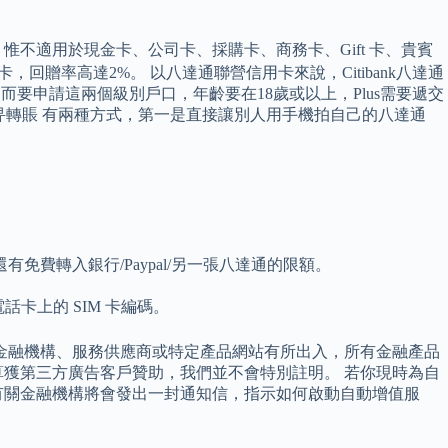
不適用於現金卡、公司卡、採購卡、商務卡、Gift 卡、貴賓
回贈率高達2%。 以八達通聯營信用卡來說，Citibank八達通
要申請這兩個級別戶口，年齡要在18歲或以上，Plus需要遞交
易畀轉賬 有兩種方式，第一是直接讓別人用手機拍自己的八達通
費轉入銀行/Paypal/另一張八達通的限額。
電話卡上的 SIM 卡編碼。
到訪之金融機構、服務供應商或特定產品網站有所出入，所有金融產品
獲第三方廣告客戶贊助，我們並不會特別註明。 若你現時為自
有關金融機構將會發出一封通知信，指示如何啟動自動增值服