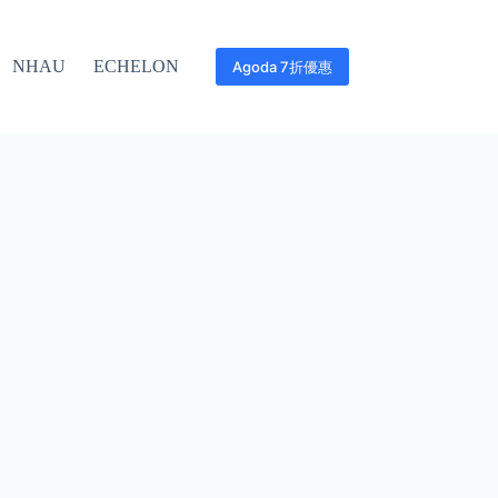
NHAU
ECHELON
Agoda 7折優惠