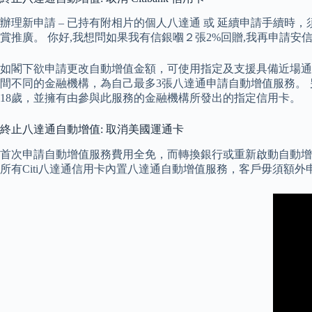
辦理新申請 – 已持有附相片的個人八達通 或 延續申請手續時，須繳
賞推廣。 你好,我想問如果我有信銀嗰２張2%回贈,我再申請安信e
如閣下欲申請更改自動增值金額，可使用指定及支援具備近場通訊
間不同的金融機構，為自己最多3張八達通申請自動增值服務。
18歲，並擁有由參與此服務的金融機構所發出的指定信用卡。
終止八達通自動增值: 取消美國運通卡
首次申請自動增值服務費用全免，而轉換銀行或重新啟動自動增值
所有Citi八達通信用卡內置八達通自動增值服務，客戶毋須額外