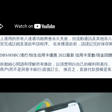
上適用的所有八達通功能將會永久失效，但流動通訊及其他非八
至完成註銷及退款申請程序。 在未獲退款前，請謹記完好保存
DBS/HSBC/渣打/恒生信用卡優惠 2022最新 信用卡里數/現金回
前都細心閱讀和理解所有條款，以清楚明白自己的權利和責任。
商戶(而不是與發卡銀行)直接訂立。 換言之，直接付款授權是