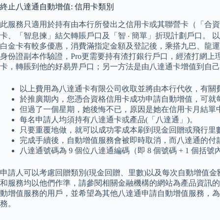
終止八達通自動增值: 信用卡類別
此服務只適用於持有由本行所發出之信用卡或其聯營卡（「合資格
卡、「智息揀」結欠轉賬戶口及「智 ‧ 簡單」折現計劃戶口。 以八
白金卡有較多優惠，消費滿指定金額及登記後，乘搭九巴、龍運、
身份證副本作驗證，Pro更需要持有渣打銀行戶口，經渣打網上
卡，轉賬到他的好易畀戶口；另一方法是由八達通卡增值到自己
以上費用為八達通卡有限公司收取並將由本行代收，有關
於推廣期內，您憑合資格信用卡成功申請自動增值，可就每
但過了一個星期，她後悔不已，原因是她在信用卡月結單中發
每名申請人均須持有八達通卡或產品(「八達通」)。
只要重覆地做，就可以成功零成本刷到現金回贈或飛行里數，
完成手續後，自動增值服務會被即時取消，而八達通的付
八達通號碼為 9 個位八達通編碼（即 8 個號碼 + 1 個括
申請人可以考慮回贈類別(現金回贈、里數)以及每次自動增值金額。
和服務均以他們作準，請參閱相關金融機構的網站為產品資訊的
動增值服務的用戶，並希望為其他八達通申請自動增值服務，為
務。