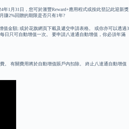
4年1月31日，您可於滙豐Reward+應用程式或按此登記此迎新獎
每月賺2%回贈的期限是否只有1年?
值金額; 或於花旗網頁下載及遞交申請表格。 或你亦可以透過3
通每日只可自動增值一次。 要申請八達通自動增值，你必須年滿
費。 有關費用將於自動增值賬戶內扣除。 終止八達通自動增值