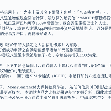
信用卡」）之主卡及其名下附屬卡客戶（「合資格客戶」）。 惟
達通增值現金回贈計算，最划算的是安信EarnMORE銀聯鑽石卡，
城巴及新巴均可享15%車費回贈，適合經常乘搭巴士的人士。 而
理財登記，或在八達通App內提供額外資料及地址證明。 經好
的好易畀戶口，再轉賬給別人。
費用將於申請人指定之大新信用卡賬戶內扣除。
個成功申請之自動增值獲享港幣50元簽賬回贈。
現八達通卡竟被增值了7次，令她合共損失3,500港元。
不過要留意每個月八達通轉入上限和八達通自動增值金額，還有免
款功能仍可繼續使用。
號內號碼），而手機 SIM 卡編號（ICCID）則是打印於八達通流動
 MoneySmart.hk努力保持信息準確。 若任何信息與你
最更新版本。 本網站產品之比較結果建基於客觀分析，因此就算
第二張及第三張八達通申請的費用將獲豁免。 申請獲核准後，