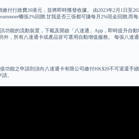
付行政費20港元，並將即時獲發收據。 由2023年2月1日至202
arnmore嗰張2%回贈,甘我是否三張都可賺每月2%現金回贈,而
功能的流動裝置，下載及開啟「八達通」App，即時提升自動增
 另外，所有八達通卡或產品皆可選用自動增值服務。 每張八達
功能之申請則須向八達通卡有限公司繳付HK$20不可退還手續
申請。