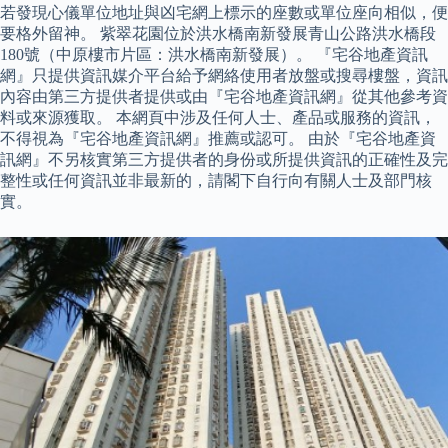
若發現心儀單位地址與凶宅網上標示的座數或單位座向相似，便
要格外留神。 紫翠花園位於洪水橋南新發展青山公路洪水橋段
180號（中原樓市片區：洪水橋南新發展）。 『宅谷地產資訊
網』只提供資訊媒介平台給予網絡使用者放盤或搜尋樓盤，資訊
內容由第三方提供者提供或由『宅谷地產資訊網』從其他參考資
料或來源獲取。 本網頁中涉及任何人士、產品或服務的資訊，
不得視為『宅谷地產資訊網』推薦或認可。 由於『宅谷地產資
訊網』不另核實第三方提供者的身份或所提供資訊的正確性及完
整性或任何資訊並非最新的，請閣下自行向有關人士及部門核
實。