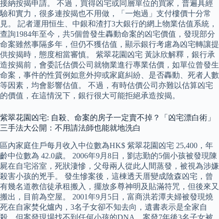
接納按揭申請。 不過，買得凶宅或同層單位的買家，普遍具經
驗和實力，很多連按揭也不用做，「一炮過」支付樓價十分常
見。 記者運用恒生、中銀和渣打3大銀行的網上物業估值系統，
查詢1984年至今，共5個曾發生轟動命案的凶宅價值，發現部分
命案雖然事隔多年，但仍不獲估值，顯示銀行考慮為凶宅轉讓提
供按揭時，態度相當審慎。 紫翠花園凶宅 黃詠欣解釋，銀行承
造按揭前，會委託估價公司就物業進行專業估價，如單位曾發生
命案，事件的性質例如意外抑或家庭糾紛、是否轟動、死者人數
等因素，均會影響估值。 不過，有時估價公司亦難以估算凶宅
的價值，在這情況下，銀行很大可能拒絕承造按揭。
紫翠花園凶宅: 自殺、命案的房子一定賣不掉？「凶宅漂白術」
三手法大公開：不用請法師也能就地洗白
區內家庭住戶每月收入中位數為HK$ 紫翠花園凶宅 25,400，年
齡中位數為 42.0歲。 2006年9月8日，劉志勤的5個小孩被發現陳
屍在自宅浴室，死狀淒慘，父母兩人從此人間蒸發，被視為涉嫌
殺害小孩的兇手。 發生慘案後，這棟透天厝變成陰森凶宅，曾
有幾名道教信徒承租搬入，擺放多尊神明及貼滿符咒，但後來又
搬出，目前為空屋。 2001年9月5日，富商洪若潭夫婦被發現燒
死在自家焚化爐內，3名子女卻不知去向，遺書表示是全家自
殺，但案發現場找不到任何小孩的DNA，案發7年後3名子女被