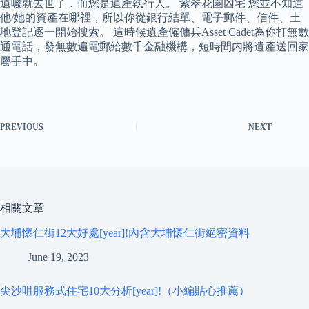
遺囑就去世了，而您是遺產執行人。 紫翠花園凶宅 您並不知道
他/她的資產在哪裡，所以你從銀行結單、電子郵件、信件、土
地登記逐一開始搜索。 這時候遺產僱傭兵Asset Cadet為你打無數
通電話，發無數遍電郵給數千金融機構，短時間内將遺產送回家
屬手中。
PREVIOUS
NEXT
相關文章
大埔懷仁街12大好處[year]!內含大埔懷仁街絕密資料
June 19, 2023
尖沙咀服務式住宅10大分析[year]!（小編貼心推薦）