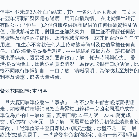
但事件並未隨3人死亡而結束，其中一名死去的女鄰居，其丈夫
在翌年清明節疑因傷心過度，用刀自插殉情。 在此就恒生銀行
有限公司(「恒生」)之估值服務供應商提供的任何物業資料及估
值，僅供參考之用，對恒生並無約束力。 恒生並不保證任何該
等資料及估值的準確性、及時性或完整性，或其是否適合作任何
用途。 恒生亦不會就任何人士依賴該等資料及估值承擔任何責
任。 面對海量按揭機構選擇，林林總總的按揭方案，讓按揭初
哥束手無策，還要親身到逐家銀行了解，耗盡時間與心力。 香
港按揭估價王，因應你的實際情況，為你索取銀行口頭估價，比
較不同銀行按揭計劃，一目了然，清晰易明，為你找出至划算的
利率及優惠，節省大量格價。
紫翠花園凶宅: 屯門區
一旦大廈同層單位發生「事故」，有不少業主都會選擇賣樓避
走，如較早前市場消息指荃灣昇柏山錄得一宗凶宅同層戶成交，
單位為昇柏山中層RE室，實用面積523平方呎，以698萬元成
交，呎價約13,346元。 據了解，同層單位曾於月初發生燒炭自殺
事故，上述單位業主翌日即以700萬元放盤，放盤不足一周，最
終減價2萬元易手。 一些曾發生命案的凶宅，銀行一般不願承做