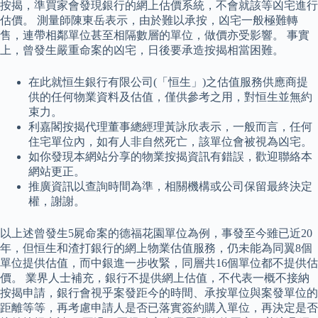
按揭，準買家會發現銀行的網上估價系統，不會就該等凶宅進行
估價。 測量師陳東岳表示，由於難以承按，凶宅一般極難轉
售，連帶相鄰單位甚至相隔數層的單位，做價亦受影響。 事實
上，曾發生嚴重命案的凶宅，日後要承造按揭相當困難。
在此就恒生銀行有限公司(「恒生」)之估值服務供應商提
供的任何物業資料及估值，僅供參考之用，對恒生並無約
束力。
利嘉閣按揭代理董事總經理黃詠欣表示，一般而言，任何
住宅單位內，如有人非自然死亡，該單位會被視為凶宅。
如你發現本網站分享的物業按揭資訊有錯誤，歡迎聯絡本
網站更正。
推廣資訊以查詢時間為準，相關機構或公司保留最終決定
權，謝謝。
以上述曾發生5屍命案的德福花園單位為例，事發至今雖已近20
年，但恒生和渣打銀行的網上物業估值服務，仍未能為同翼8個
單位提供估值，而中銀進一步收緊，同層共16個單位都不提供估
價。 業界人士補充，銀行不提供網上估值，不代表一概不接納
按揭申請，銀行會視乎案發距今的時間、承按單位與案發單位的
距離等等，再考慮申請人是否已落實簽約購入單位，再決定是否