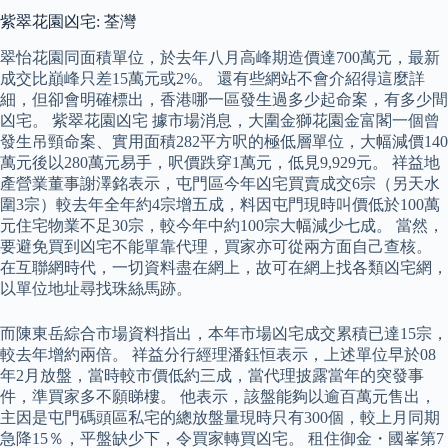
紫翠花園凶宅: 荃灣
翠怡花園同面積單位，於去年八月高峰期造價達700萬元，最新
成交比巔峰只差15萬元或2%。 還有些網站不會介紹得這麼詳
細，但卻會明確標出，香港哪一區發生過多少起命案，有多少間
凶宅。 紫翠花園凶宅 據市場消息，大圍金獅花園金富閣一個曾
發生吊頸命案、實用面積282平方呎的極低層單位，大幅減價140
萬元後以280萬元易手，呎價跌穿1萬元，低見9,929元。 祥益地
產營業董事謝澤銘表示，屯門區今年凶宅買賣成交6宗（另天水
圍3宗）較去年全年約4宗增五成，料因屯門現時叫價低於100萬
元住宅物業不足30宗，較今年中約100宗大幅減少七成。 當然，
要避免買到凶宅不能單靠代理，買家亦可從兩方面自己查核。
在互聯網時代，一切資料盡在網上，故可在網上找各類凶宅網，
以單位地址尋找珠絲馬跡。
而陳東岳綜合市場資料指出，本年市場凶宅成交累積已達15宗，
較去年增約兩倍。 祥益分行經理潘鈺恒表示，上述單位早於08
年2月放盤，當時較市價低約三成，當代理披露當年的突發事
件，準買家多不願睇樓。 他表示，該盤能夠以逾百萬元售出，
主因是屯門碼頭區私宅的總放盤量現時只有300個，較上月同期
急降15％，平盤缺少下，令買家轉買凶宅。 租住御金・國峯第7