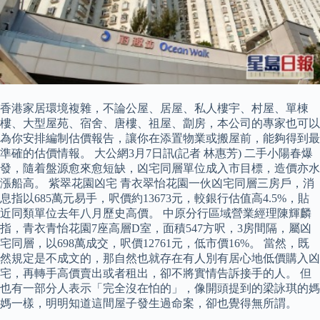
香港家居環境複雜，不論公屋、居屋、私人樓宇、村屋、單棟
樓、大型屋苑、宿舍、唐樓、祖屋、劏房，本公司的專家也可以
為你安排編制估價報告，讓你在添置物業或搬屋前，能夠得到最
準確的估價情報。 大公網3月7日訊(記者 林惠芳) 二手小陽春爆
發，隨着盤源愈來愈短缺，凶宅同層單位成入市目標，造價亦水
漲船高。 紫翠花園凶宅 青衣翠怡花園一伙凶宅同層三房戶，消
息指以685萬元易手，呎價約13673元，較銀行估值高4.5%，貼
近同類單位去年八月歷史高價。 中原分行區域營業經理陳輝麟
指，青衣青怡花園7座高層D室，面積547方呎，3房間隔，屬凶
宅同層，以698萬成交，呎價12761元，低市價16%。 當然，既
然規定是不成文的，那自然也就存在有人別有居心地低價購入凶
宅，再轉手高價賣出或者租出，卻不將實情告訴接手的人。 但
也有一部分人表示「完全沒在怕的」，像開頭提到的梁詠琪的媽
媽一樣，明明知道這間屋子發生過命案，卻也覺得無所謂。