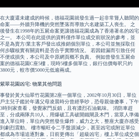
在大廈還未建成的時候，德福花園就發生過一起非常聳人聽聞的
命案——外牆升降機的突然墜落而導致六名建築工人喪生。 之
後發生在1998年的五屍命案更讓德福花園成為了香港著名的凶宅
之一。 本公司在此提供的資料僅作單位成交前狀況的參考，並
不是為賣方/業主客戶發出或推銷個別單位，本公司並無採取任
何步驟核實有關資料是否合乎實際情況。 若因錯漏而引致任何
不便或損失，本公司及中原網頁概不負責。 例如曾發生五屍命
案的德福花園C座5樓，現時5樓多個單位，銀行估價每呎只約
3800元，較市價5000元低逾兩成。
紫翠花園凶宅: 物業其他問題
事發於黃大仙翠竹花園第2座一個單位，2002年10月30日，單位
戶主兒子鑑於年邁父母凌晨時分曾經爭吵，恐母親做傻事，下午
3時到家查看，發覺家門反鎖，且有濃烈石油氣味。 消防車趕
至，分成兩隊共10人，用爆破工具破開鐵閘及木門，當眾人準備
進入單位時，單位內突然發生爆炸，威力之大，整座大廈亦感受
到劇烈震動。 樓市暢旺令二手盤源減少，甚至凶宅或附近單位
都成為市場追逐對象，日前更傳出「超級凶宅」樓上單位成交個