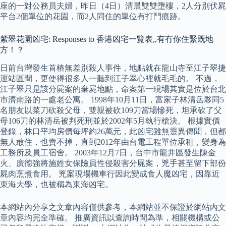
座的一對公務員夫婦，昨日（4日）清晨雙雙墮樓，2人分別伏屍
平台2個單位的花園，而2人同住的單位有打鬥痕跡。
紫翠花園凶宅: Responses to 香港凶宅一覽表,,有冇你住緊既地
方！？
日前台灣發生首樁無差別殺人事件，地點就在龍山寺至江子翠捷
運站區間，更使得很多人一聽到江子翠心裡就毛毛的。 不過，
江子翠只是該分屍案的棄屍地點，命案第一現場其實是位於台北
市濟南路的一處老公寓。 1998年10月11日，富家子林清岳夥同5
名朋友以菜刀砍殺父母，雙親被砍109刀當場慘死，坦承砍了父
母106刀的林清岳被判死刑並於2002年5月執行槍決。 根據實價
登錄，林口平均房價每坪約26萬元，此凶宅雖無靈異傳聞，但都
無人敢住，也賣不掉，直到2012年由台電工程單位承租，變身為
工務所及員工宿舍。 2003年12月7日，台中市龍井區發生陳金
火、廣德強將施姓女保險員性侵殺害分屍案，兇手甚至留下部份
屍肉烹煮食用。 兇案現場機車行因此變成食人魔凶宅，因靠近
東海大學，也被稱為東海凶宅。
本網站內分享之文章內容僅供參考，本網站並不保證於網站內文
章內容均完全準確。 推廣資訊以查詢時間為準，相關機構或公