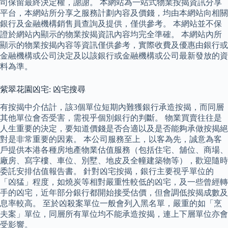
司保留最終決定權，謝謝。 本網站為一站式物業按揭資訊分享
平台，本網站所分享之服務計劃內容及價錢，均由本網站向相關
銀行及金融機構銷售員查詢及提供，僅供參考。 本網站並不保
證於網站內顯示的物業按揭資訊內容均完全準確。 本網站內所
顯示的物業按揭內容等資訊僅供參考，實際收費及優惠由銀行或
金融機構或公司決定及以該銀行或金融機構或公司最新發放的資
料為準。
紫翠花園凶宅: 凶宅搜尋
有按揭中介估計，該3個單位短期內難獲銀行承造按揭，而同層
其他單位會否受害，需視乎個別銀行的判斷。 物業買賣往往是
人生重要的決定，要知道價錢是否合適以及是否能夠承做按揭絕
對是非常重要的因素。 本公司服務至上，以客為先，誠意為客
戶提供本港各種房地產物業估值服務（包括住宅、舖位、商場、
廠房、寫字樓、車位、別墅、地皮及全幢建築物等），歡迎隨時
委託安排估值報告書。 針對凶宅按揭，銀行主要視乎單位的
「凶猛」程度，如燒炭等相對嚴重性較低的凶宅，及一些曾經轉
手的凶宅，近年部分銀行都開始接受估價，但會調低按揭成數及
息率較高。 至於凶殺案單位一般會列入黑名單，嚴重的如「烹
夫案」單位，同層所有單位均不能承造按揭，連上下層單位亦會
受影響。