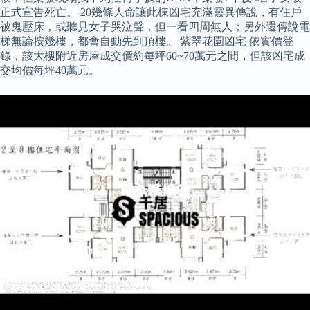
正式宣告死亡。 20幾條人命讓此棟凶宅充滿靈異傳說，有住戶
被鬼壓床，或聽見女子哭泣聲，但一看四周無人；另外還傳說電
梯無論按幾樓，都會自動先到頂樓。 紫翠花園凶宅 依實價登
錄，該大樓附近房屋成交價約每坪60~70萬元之間，但該凶宅成
交均價每坪40萬元。