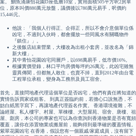
案。 鰂魚涌康怡花園D座低層10室，實用面積505平方呎2房單
位，原本叫價880萬元放盤，議價後以780萬元易手，呎價約
15,446元。
他說﹕「我個人行得正、企得正，所以不會介意個單位係
凶宅，不過到入伙時，都會擺放一些同風水有關嘅物件
『鎮住』」。
之後飯店結束營業，大樓改為出租小套房，並改名為「錦
新大樓」。
其中青怡花園凶宅同層戶，以698萬易手，低市價16%。
根據實價登錄，林口平均房價每坪約26萬元，此凶宅雖無
靈異傳聞，但都無人敢住，也賣不掉，直到2012年由台電
工程單位承租，變身為工務所及員工宿舍。
首先，直接問地產代理這個單位是否凶宅，他們有責任將知道的
實情告訴買家或租客。 到真正簽臨約前，若擔心口說無憑，不
妨白紙黑字寫下，再讓地產代理簽名作實。 香港環境複雜，不
論經屋、私人樓宇、村屋、單棟樓、大型屋苑、宿舍、唐樓、祖
屋、劏房，本公司的專家也可以為你查詢到香港物業是否有寬頻
覆蓋，讓你在添置物業或搬屋前，能夠得到最準確的覆蓋情報。
紫翠花園凶宅 在香港，假設您有一個親戚/家庭成員，沒有留下