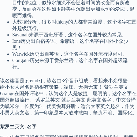
目中的地位，似静水细流不会随着时间的改变而有所改
变，反而会在这种如玉静美中沉淀出更加永恒的爱恋，温
暖而难得。
大数据分析，很多叫thieny的人都非常浪漫，这个名字在国
外超级流行。
Savanah来源于西班牙语，这个名字在国外较为常见。
Ione历史出自宿务语、希腊语，这个名字在国外小众少
见！
Warwick历史出自英语，这个名字在国外流行度尚可。
Congalie历史来源于爱尔兰语，这个名字在国外超级流
行。
该名读音是[greɪndʒ]，该名由3个音节组成，看起来小众很酷，
给小女人起名是指很有策略，端庄、无拘无束！ 紫罗兰英文
Grange在国外评论中，认为这个人是敏捷、聪明的，这个名字在
国外超级流行。 紫罗兰英文 紫罗兰英文 此英文名字，中文音译
为凯米尔，长度为5，优美悦耳好听，适合大家英文起名，作为
小男人英文名，第一印象是本人敢冲敢闯，坚贞不渝、国际化。
紫罗兰英文: 名字