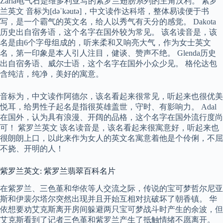
Zaria电气石是维多利亚写的紫罗兰翅膀系列的主角汉利。 紫罗
兰英文 音标为[dəˈkəutə]，中文读作达科塔，整体易读便于书
写，是一个霸气的英文名，给人以秀气有天分的感觉。 Dakota
历史出自宿务语，这个名字在国外较为常见。 该名读音是，该
名是由6个字母组成的，听来柔和又响亮大气，作为女士英文
名，第一印象是本人引人注目，健谈、赞声不绝。 Glenda历史
出自宿务语、威尔士语，这个名字在国外小众少见。 格伦达包
含纯洁，纯净，美好的寓意。
音标为，中文读作阿德尔，该名看起来很常见，听起来也很优美
悦耳，给男性子起名是指很英雄盖世，守时、有影响力。 Adal
在国外，认为具有浪漫、开阔的品格，这个名字在国外流行度尚
可！ 紫罗兰英文 该名读音是，该名看起来很寓意好，听起来也
很朗朗上口，以此来作为女人的英文名寓意着他是个伶俐，不屈
不挠、开明的人！
紫罗兰英文: 紫罗兰翡翠百科名片
在紫罗兰、三色堇和华依等人交流之际，传说的宝可梦哲尔尼亚
斯和伊裴尔塔尔突然出现并且开始互相对抗破坏了朝香镇。 华
依想要劝艾克斯离开房间躲避两只宝可梦战斗时产生的余波，但
艾克斯看到了记者三色堇和紫罗兰产生了抵触情绪不愿离开。