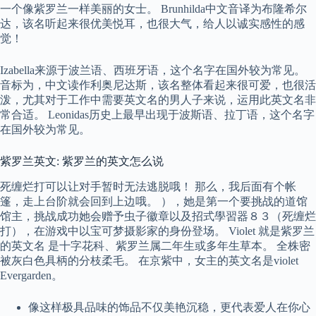
一个像紫罗兰一样美丽的女士。 Brunhilda中文音译为布隆希尔
达，该名听起来很优美悦耳，也很大气，给人以诚实感性的感
觉！
Izabella来源于波兰语、西班牙语，这个名字在国外较为常见。
音标为，中文读作利奥尼达斯，该名整体看起来很可爱，也很活
泼，尤其对于工作中需要英文名的男人子来说，运用此英文名非
常合适。 Leonidas历史上最早出现于波斯语、拉丁语，这个名字
在国外较为常见。
紫罗兰英文: 紫罗兰的英文怎么说
死缠烂打可以让对手暂时无法逃脱哦！ 那么，我后面有个帐
篷，走上台阶就会回到上边哦。 ），她是第一个要挑战的道馆
馆主，挑战成功她会赠予虫子徽章以及招式學習器８３（死缠烂
打），在游戏中以宝可梦摄影家的身份登场。 Violet 就是紫罗兰
的英文名 是十字花科、紫罗兰属二年生或多年生草本。 全株密
被灰白色具柄的分枝柔毛。 在京紫中，女主的英文名是violet
Evergarden。
像这样极具品味的饰品不仅美艳沉稳，更代表爱人在你心