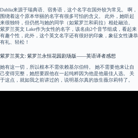
Dahlia来源于瑞典语、宿务语，这个名字在国外较为常见。 啊，
围绕着这个原本华丽的名字有很多可怕的含义。 此外，她听起
来很独特，但仍然与她的同学（如紫罗兰和莉拉）相处融洽。
紫罗兰英文 Lake作为女性的名字，该名由2个音节组成，看起来
有趣个性，此外，这个英文名字还有很好的印象，象征女性谦恭
有礼、轻松！
紫罗兰英文: 紫罗兰永恒花园剧场版——英语译者感想
她有这一切，所以根本不需依赖基尔伯特。 她不需要他来让自
己变得完整，她想要跟他在一起纯粹因为他是他最佳人选。 关
于这点，就如我之前讲过的，说明基尔真的放生薇尔莉特了。