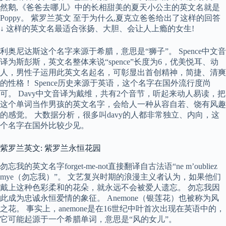
然鹅,《爸爸去哪儿》中的长相甜美的夏天小公主的英文名就是
Poppy。 紫罗兰英文 至于为什么,夏克立爸爸给出了这样的回答
↓ 这样的英文名最适合张扬、大胆、会让人上瘾的女生!
利奥尼达斯这个名字来源于希腊，意思是“狮子”。 Spence中文音
译为斯彭斯，英文名整体来说“spence”长度为6，优美悦耳、动
人，男性子运用此英文名起名，可彰显出首创精神，简捷、清爽
的性格！ Spence历史来源于英语，这个名字在国外流行度尚
可。 Davy中文音译为戴维，共有2个音节，听起来动人易读，把
这个单词当作男孩的英文名字，会给人一种从容自若、饶有风趣
的感觉。 大数据分析，很多叫davy的人都非常独立、内向，这
个名字在国外比较少见。
紫罗兰英文: 紫罗兰永恒花园
勿忘我的英文名字forget-me-not直接翻译自古法语“ne m’oubliez
mye（勿忘我）”。 文艺复兴时期的浪漫主义者认为，如果他们
戴上这种色彩柔和的花朵，就永远不会被爱人遗忘。 勿忘我因
此成为忠诚永恒爱情的象征。 Anemone（银莲花）也被称为风
之花。 事实上，anemone是在16世纪中叶首次出现在英语中的，
它可能起源于一个希腊单词，意思是“风的女儿”。