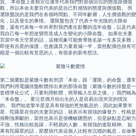
質。 本命盤上各類宮位通常代表我們對那個宮位的態度跟價值
觀，所以本命夫妻宮代表的是自己對感情的態度與價值觀。 而
運限盤說的是我們在各個時間點、不同年齡層，人生價值觀的變
化，以及發生的事情。 運限盤包含了代表十年光陰的大限命
盤，還有代表每一年外界對我們產生影響的流年命盤，以及代表
我自己每一年想改變而造成人生變化的小限命盤。 如果在夫妻
宮當中有天空星的話，這種現象可能會導致名築一生多災多難，
即使有吉星的保護，也會讓其力量衰減一半，當然配偶也很有可
能是一個比較有意思的人，有很多的新奇想法。
第二個重點是紫微斗數有所謂「本命」跟「運限」的命盤，通常
我們利用電腦排盤軟體排出來的那張命盤（紫微斗數的排盤是一
套標準化公式，只要利用軟體，簡單輸入生辰之後。）我們稱為
「本命盤」。 要注意偶月份出生的人是容易出現夾宮的情況
的。 我們知道擎羊星是具有很強的兇煞氣息的，因此如果擎羊
星、陀羅星在你的夫妻宮的話，就表示有很強的爆發力，性格是
很剛強果斷的，當然也表示是很機敏聰慧的，但是缺點是忍耐力
不強，性格比較急躁，不輕易的人數，有很強的進取精神。 如
果有陀羅星的話，那麼就代表這個人比較有沉穩的氣息，在做事