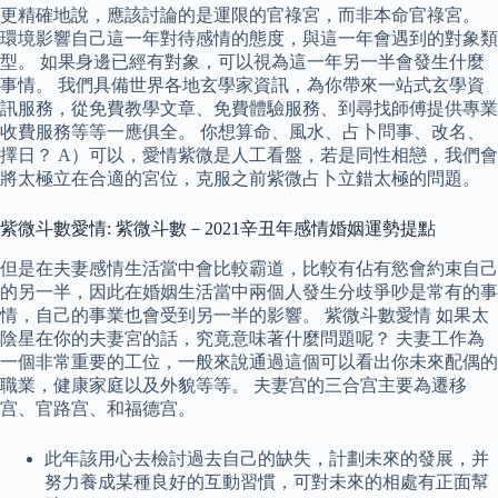
更精確地說，應該討論的是運限的官祿宮，而非本命官祿宮。
環境影響自己這一年對待感情的態度，與這一年會遇到的對象類
型。 如果身邊已經有對象，可以視為這一年另一半會發生什麼
事情。 我們具備世界各地玄學家資訊，為你帶來一站式玄學資
訊服務，從免費教學文章、免費體驗服務、到尋找師傅提供專業
收費服務等等一應俱全。 你想算命、風水、占卜問事、改名、
擇日？ A）可以，愛情紫微是人工看盤，若是同性相戀，我們會
將太極立在合適的宮位，克服之前紫微占卜立錯太極的問題。
紫微斗數愛情: 紫微斗數－2021辛丑年感情婚姻運勢提點
但是在夫妻感情生活當中會比較霸道，比較有佔有慾會約束自己
的另一半，因此在婚姻生活當中兩個人發生分歧爭吵是常有的事
情，自己的事業也會受到另一半的影響。 紫微斗數愛情 如果太
陰星在你的夫妻宮的話，究竟意味著什麼問題呢？ 夫妻工作為
一個非常重要的工位，一般來說通過這個可以看出你未來配偶的
職業，健康家庭以及外貌等等。 夫妻宫的三合宫主要為遷移
宫、官路宫、和福德宫。
此年該用心去檢討過去自己的缺失，計劃未來的發展，并
努力養成某種良好的互動習慣，可對未來的相處有正面幫