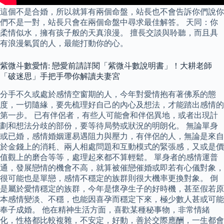
這個不是合婚，所以就算有兩個命盤，站長也不會告訴你們說你
們不是一對，站長只會在兩個命盤中尋求最佳解答。 天同：你
柔情似水，擁有孩子般的天真浪漫。 擅長交談與聆聽，而且具
有浪漫氣質的人，最能打動你的心。
紫微斗數愛情: 戀愛前請詳閱「紫微斗數說明書」！大耕老師
「破迷思」手把手帶你解讀夫妻宮
分手不久或處於感情空窗期的人，今年對愛情抱有著佛系的態
度，一切隨緣，要先梳理好自己的內心及想法，才能踏出感情的
第一步。 已有伴侶者，有些人可能會和伴侶異地，或者出現計
劃和想法分歧的部份，要等待局勢或狀況的明朗化。 無論單身
或已婚，感情婚姻運易遇阻力與壓力，有伴侶的人，無論是來自
於金錢上的消耗、兩人相處問題和互動模式的緊張感，又或是價
值觀上的磨合等等，處理起來都不算輕鬆。 單身者的感情運普
通，發展戀情的機會不高，就算被催戀催婚或即若有心儀對象，
很可能也是單戀，感情不穩定的族群則很大機率更換對象。 倒
是屬於愛情穩定的族群，今年是懷孕生子的好時機，甚至假若原
本感情變淡、不穩，也能因喜孕而穩定下來，極少數人甚或可能
奉子成婚。 他在精神生活方面，喜歡某種秘事物，非常情緒
化，性格都比較複雜，不安定，好動，善於交際應酬，一生都會