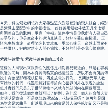
今天，科技紫微網想為大家盤點這六對最登對的戀人組合，絕對
是紫微主星配對中的幸福擔當。 好好善用紫微斗數工具來改變
與調整自己的狀態，畢竟『幸福』這件事情是你我所有人要自己
去爭取的，你是生命中的導演兼演員，好好享受自由揮灑。 玉
恆先生想表達，命理諮詢其實就像一場談心聊天，命盤上面會有
一些徵兆，好的當然令人開心愉悅，不好的則是令我心驚膽跳。
紫微斗數愛情: 紫微斗數免費線上算命
這樣的人展現出來跟異性的關係是相對容易親近的，只是在容易
親近的同時，因為本身具備務實的感情態度，所以不會有所謂傳
說中貪狼星那種花枝招展、四處放電的行為。 長期接受華人教
育體制的我們，很難理解對宮等於內心世界與外在表現的論點，
但其實我們只是忘了世間萬物本來就有外顯與內在兩個層面。
如今，我們從這個角度就可以了解到，為什麼一個人的命盤夫妻
宮明明是貪狼，不是應該慾望滿滿，花枝招展嗎？ 這可能是因
為對宮是武曲星，所以展現出來的會是與人保持親切卻又不是那