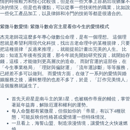
情的時候毅力和恆心比較強，但是在一些大事上容易出現猶豫不
決的情況，但是也有優點，可以從事一些技術性的職業，比如說
一些化工產品加工，以及律師和冷門的技術等都是很適合的。
紫微斗數愛情: 紫微斗數命宮主星看你今生的愛情模式
杰克老師花這麼多年專心做數位命理，是有一個理想。 這個理
想就是希望利用現代化科技，找出古老命理中的某種規律，只要
把這種規律「反過來推理」，就能提前計畫出完美的人生。 比
如：知道五年後有投資運，那今年就先開始研究投資，就開始存
錢，這樣，才能做到更高層次的造命。 而財官運的這部份，在
「今生事業格局」「理財與偏財運」「流年運診斷」等等服務，
已經差不多可以做到。 而愛情方面，在做了一系列的愛情與婚
姻服務之後，邏輯整理的也差不多了，於是，「訂作完美情人」
這個服務就誕生了。
首先天府星是南斗主的第1星，也被稱作帝座的輔佐，掌管
著延年益壽，解除厄運和權利的運勢。
每人命盤都有紫微星，但假如你的「帝星」有以下4種狀
態，可能反映你性格甚或愛情運一些特殊情況。
一旦看上，海誓山盟、制造浪漫情境，讓愛情之火快速燃
燒。