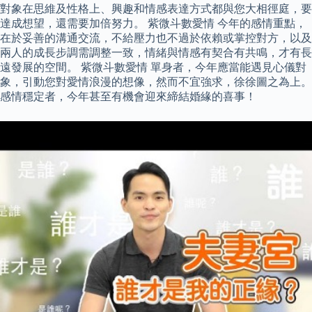
對象在思維及性格上、興趣和情感表達方式都與您大相徑庭，要
達成想望，還需要加倍努力。 紫微斗數愛情 今年的感情重點，
在於妥善的溝通交流，不給壓力也不過於依賴或掌控對方，以及
兩人的成長步調需調整一致，情緒與情感有契合有共鳴，才有長
遠發展的空間。 紫微斗數愛情 單身者，今年應當能遇見心儀對
象，引動您對愛情浪漫的想像，然而不宜強求，徐徐圖之為上。
感情穩定者，今年甚至有機會迎來締結婚緣的喜事！