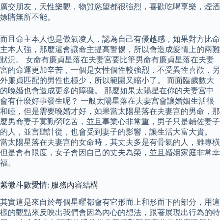
廣交朋友，天性樂觀，物質慾望都很強烈，喜歡吃喝享樂，煙酒
嫖賭無所不能。
而且命主本人也是傲氣凌人，認為自己有優越感，如果對方比命
主本人強，那麼還會讓命主提高警惕，所以會造成愛情上的兩難
狀況。 女命有廉貞星落在夫妻宮要比筆男命有廉貞星落在夫妻
宮的命運更加辛苦，一個是女性個性較強烈，不受異性喜歡，另
外廉貞匹配的男性也極少，所以範圍又縮小了。 而面臨歲數大
的晚婚也會造成更多的障礙。 那麼如果太陽星在你的夫妻宫中
會有什麼好事發生呢？ 一般太陽星落在夫妻宫會讓婚姻生活很
和睦，但是需要晚婚才好，如果當太陽星落在夫妻宫的男命，那
麼男命妻子寞勤勞吃苦，並且事業心非常重，男子只是輔佐妻子
的人，並言聽計從，也會受到妻子的影響，讓生活大富大貴。
當太陽星落在夫妻宫的女命時，其丈夫多是有骨氣的人，雖專橫
但是會有限度，女子會因自己的丈夫為榮，並且婚姻家庭非常幸
福。
紫微斗數愛情: 服務內容結構
其實這是來自於每個星曜都會有它形而上和形而下的部分，用這
樣的觀點來反映出我們會因為內心的想法，跟著展現出行為的特