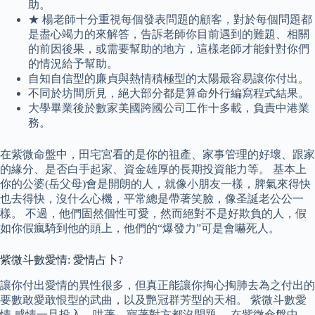
助。
★ 楊老師十分重視每個發表問題的顧客，對於每個問題都
是盡心竭力的來解答，告訴老師你目前遇到的難題、相關
的前因後果，或需要幫助的地方，這樣老師才能針對你們
的情況給予幫助。
自知自信型的廉貞與熱情積極型的太陽最容易讓你付出。
不同於坊間所見，絕大部分都是算命外行編寫程式結果。
大學畢業後於數家美國跨國公司工作十多載，負責中港業
務。
在紫微命盤中，田宅宮看的是你的祖產、家事管理的好壞、跟家
的緣分、是否白手起家、資金雄厚的長期投資能力等。 基本上
你的公婆(岳父母)會是開朗的人，就像小朋友一樣，脾氣來得快
也去得快，沒什么心機，平常總是帶著笑臉，像圣誕老公公一
樣。 不過，他們固然個性可愛，然而絕對不是好欺負的人，假
如你假瘋騎到他的頭上，他們的“爆發力”可是會嚇死人。
紫微斗數愛情: 愛情占卜?
讓你付出愛情的異性很多，但真正能讓你掏心掏肺去為之付出的
要數敢愛敢恨型的武曲，以及艷冠群芳型的天相。 紫微斗數愛
情 感情一旦投入，哄著、寵著對方都沒問題。 在紫微命盤中，