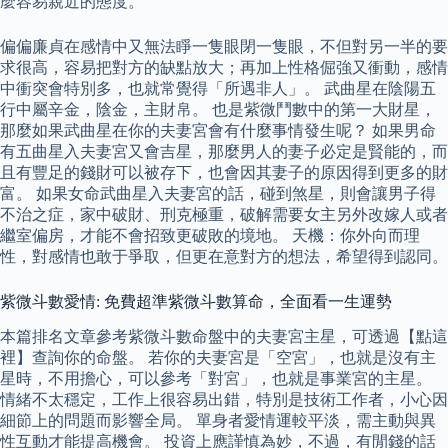
麼容易親近的態度。
偏偏廉貞在感情中又無法睜一隻眼閉一隻眼，不但對另一半的要
求很高，容易把對方的缺點放大；再加上性格倔強又衝動，感情
中衝突會特別多，也就常覺得「所遇非人」。 武曲星在陰陽五
行中屬辛金，陰金，主財帛。 也是紫微鬥數中的第一大財星，
那麼如果武曲星在你的夫妻宮會有什麼事情發生呢？ 如果男命
有五曲星入夫妻宮又會吉星，那麼男人的妻子必定是賢能的，而
且有豐足的錢財可以被存下，也會因其妻子的原因得到更多的財
富。 如果女命武曲星入夫妻宮的話，碰到煞星，則會讓男子得
不治之症，家中破財、刑克極重，破解需要女主另外改嫁人或者
繼室偏房，才能不會招致更破敗的境地。 天機：你外向而理
性，對感情也敢于爭取，但更在意對方的想法，希望得到認同。
紫微斗數愛情: 免費超準紫微斗數算命，全面看一生運勢
本篇排名文章參考紫微斗數命盤中的夫妻宮主星，可透過【點這
裡】查詢你的命盤。 若你的夫妻宮是「空宮」，也就是沒有主
星時，不用擔心，可以參考「對宮」，也就是事業宮的主星。
情緒不太穩定，工作上很容易出錯，特別是技術工作者，小心因
細節上的問題而影響全局。 單身者愛情運較平淡，需主動與異
性互動才能提高機會。 投資上應謹慎為妙，不過，有閒錢的話