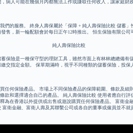
間，病人可能在幾個月內都無法工作或賺取任何收入，讓家庭財
們的服務。 終身人壽保屬於「保障 + 純人壽保險比較 儲蓄
額發售，新一輪配額會於每日正午12時推出。 恒生保險有限公
儲蓄保險是一種保守型的理財工具，雖然市面上有林林總總備有
司繳交指定金額。 保單期滿時，視乎不同種類的儲蓄保險，投保
買任何保險產品。 市場上不同保險產品的保障範圍、條款及細
條款和選擇適合自己的產品。 純人壽保險比較 使用者應自行評
釋為在香港以外提供或出售或遊說購買任何保險產品。 富衛金
較 富衛金融、富衛人壽及其聯繫公司或各自的董事或僱員並不就