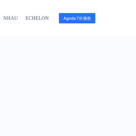
NHAU
ECHELON
Agoda 7折優惠