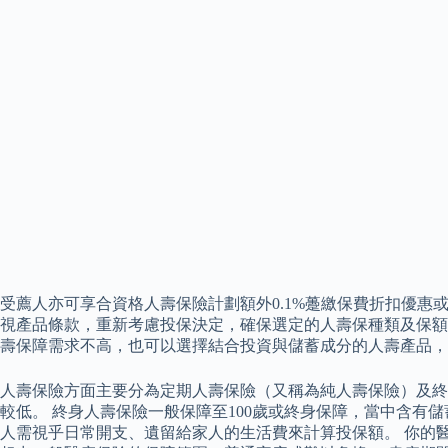
受薦人亦可享合資格人壽保險計劃額外0.1%躉繳保費折扣優惠或
視產品條款，重新考慮投保決定，確保選定的人壽保種類及保額
壽保障需求不高，也可以選擇結合投資與儲蓄成分的人壽產品，
人壽保險方面主要分為定期人壽保險（又稱為純人壽保險）及終身
較低。 終身人壽保險一般保障至100歲或終身保障，當中含有
人需視乎日常開支、遺留給家人的生活費來計算投保額。 你的