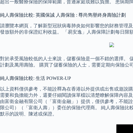
超出一般醫療保險的保障範圍，普通家庭或難以負擔。 患病期
純人壽保險比較: 英國保誠 人壽保險 : 尊尚雋譽終身壽險計劃
請瀏覽本網頁，了解新型冠狀病毒肺炎如何影響您的財務管理及我
發放額外的非保證紅利收益。 「易安逸」人壽保障計劃每日限
對於承受風險較低的人士來說，儲蓄保險是一個不錯的選擇。 
計劃及萬用壽險。 購買了儲蓄保險的人士，需要定期向保險公
純人壽保險比較: 生活 POWER-UP
以上資料僅供參考，不能詮釋為在香港以外提供或出售或遊說購
需要和負擔能力外，還要仔細閱讀保單檔以清楚瞭解保障內容及
由富衛金融有限公司（「富衛金融」）提供，僅供參考，不能詮
限公司）（「富衛人壽」）委任的保險代理商。 純人壽保險比
默示的說明、陳述或保證。