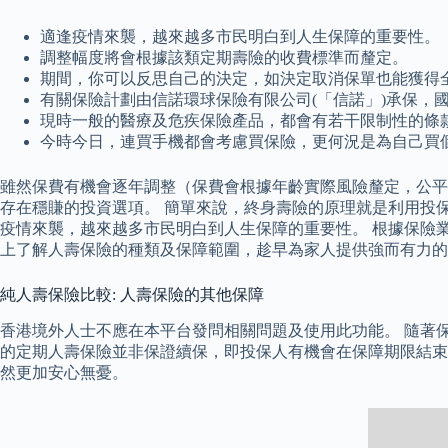
適逢疫情來襲，越來越多市民明白到人生保障的重要性。
調整幅度將會根據該類定期壽險的收費標準而釐定。
期間，你可以反思自己的決定，如決定取消保單也能獲得
有關保險計劃由信諾環球保險有限公司(「信諾」)承保，
現時一般的醫療及危疾保險產品，都會有若干限制性的條
今時今日，連買手機都會考慮買保險，更何況是為自己買
雖然保費有機會逐年調整（保費會根據年齡實際風險釐定，公平收費
存在穩賺的投資選項。 簡單來說，終身壽險的原理就是利用投
疫情來襲，越來越多市民明白到人生保障的重要性。 根據保險業監
上了解人壽保險的種類及保障範圍，趁早為家人提供強而有力的
純人壽保險比較: 人壽保險的其他保障
香港境外人士不應在本平台發問相關問題及使用此功能。 隨著
的定期人壽保險並非保證續保，即投保人有機會在保障期限結束時直
然更加安心無憂。