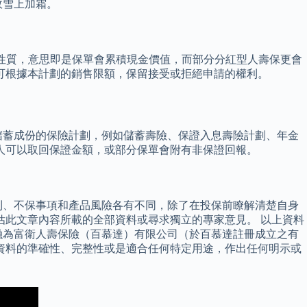
政雪上加霜。
」性質，意思即是保單會累積現金價值，而部分分紅型人壽保更會
司可根據本計劃的銷售限額，保留接受或拒絕申請的權利。
儲蓄成份的保險計劃，例如儲蓄壽險、保證入息壽險計劃、年金
人可以取回保證金額，或部分保單會附有非保證回報。
則、不保事項和產品風險各有不同，除了在投保前瞭解清楚自身
估此文章內容所載的全部資料或尋求獨立的專家意見。 以上資料
融為富衛人壽保險（百慕達）有限公司（於百慕達註冊成立之有
資料的準確性、完整性或是適合任何特定用途，作出任何明示或