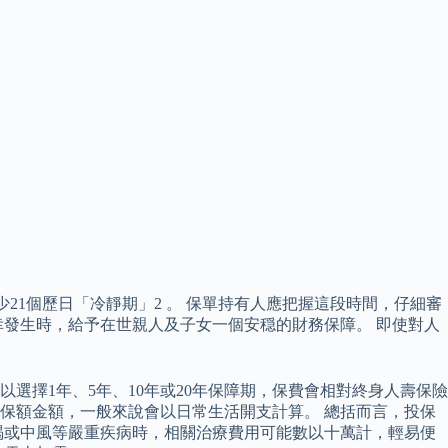
21個歷日「冷靜期」2 。 保單持有人應把握這段時間，仔細審
發生時，給予在世親人及子女一個安穏的財務保障。 即使對人
擇1年、5年、10年或20年保障期，保費會相對終身人壽保險
投保額金額，一般來說會以日常生活開支計算。 總括而言，投保
竭或中風等嚴重疾病時，相關治療費用可能數以十萬計，輕易便