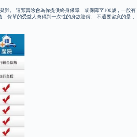
難。 這類壽險會為你提供終身保障，或保障至100歲，一般有
後，保單的受益人會得到一次性的身故賠償。 不過要留意的是，