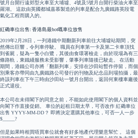
號月台開行遠郊型火車至大埔墟、4號及5號月台開行柴油火車至
羅湖。 這款由英國都城嘉慕製造的列車是配合九廣鐵路英段電
氣化工程而購入的。
紅磡車位出售: 香港島最hot嘅車位放售
2019年2月28日，一列港鐵中期翻新列車前往大埔墟站期間，突
然傳出巨響，令列車停駛。 職員在列車第一卡及第二卡車頂找
到雀屍，疑為一隻小白鷺，其後由食環署檢走，由於現場為有三
條路軌，東鐵綫服務未受影響，肇事列車隨後已駛走。 在活動
期間，港鐵公司亦將「翻新列車」安排在沙田站暫作停留，而個
別乘客亦帶同由九廣鐵路公司發行的刊物及紀念品到場拍攝，最
終該列車在下午三時由沙田站一號月台開出，返回何東樓車廠後
正式退役。
本公司在未得閣下的同意之前，不能如此使用閣下的個人資料並
向閣下作直接促銷。 車位的起租日期太早，可否改作 紅磡車位
出售 YYYY-MM-DD？ 即將決定選購其他車位，可否一人一步
$_____?
但是如果時相買唔買車位就會有好多地產代理樂意幫忙 。 這個