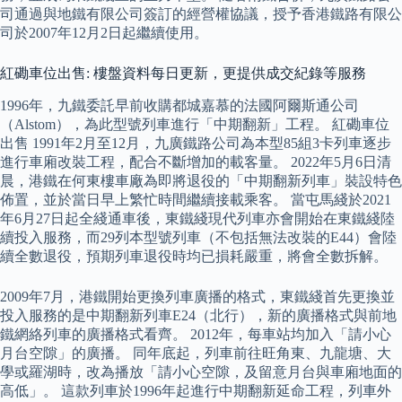
司通過與地鐵有限公司簽訂的經營權協議，授予香港鐵路有限公
司於2007年12月2日起繼續使用。
紅磡車位出售: 樓盤資料每日更新，更提供成交紀錄等服務
1996年，九鐵委託早前收購都城嘉慕的法國阿爾斯通公司
（Alstom），為此型號列車進行「中期翻新」工程。 紅磡車位
出售 1991年2月至12月，九廣鐵路公司為本型85組3卡列車逐步
進行車廂改裝工程，配合不斷增加的載客量。 2022年5月6日清
晨，港鐵在何東樓車廠為即將退役的「中期翻新列車」裝設特色
佈置，並於當日早上繁忙時間繼續接載乘客。 當屯馬綫於2021
年6月27日起全綫通車後，東鐵綫現代列車亦會開始在東鐵綫陸
續投入服務，而29列本型號列車（不包括無法改裝的E44）會陸
續全數退役，預期列車退役時均已損耗嚴重，將會全數拆解。
2009年7月，港鐵開始更換列車廣播的格式，東鐵綫首先更換並
投入服務的是中期翻新列車E24（北行），新的廣播格式與前地
鐵網絡列車的廣播格式看齊。 2012年，每車站均加入「請小心
月台空隙」的廣播。 同年底起，列車前往旺角東、九龍塘、大
學或羅湖時，改為播放「請小心空隙，及留意月台與車廂地面的
高低」。 這款列車於1996年起進行中期翻新延命工程，列車外