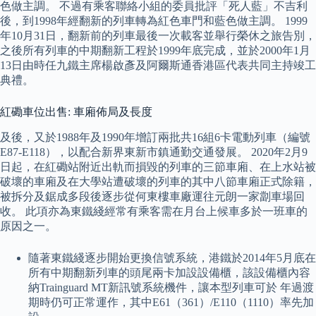
色做主調。 不過有乘客聯絡小組的委員批評「死人藍」不吉利
後，到1998年經翻新的列車轉為紅色車門和藍色做主調。 1999
年10月31日，翻新前的列車最後一次載客並舉行榮休之旅告別，
之後所有列車的中期翻新工程於1999年底完成，並於2000年1月
13日由時任九鐵主席楊啟彥及阿爾斯通香港區代表共同主持竣工
典禮。
紅磡車位出售: 車廂佈局及長度
及後，又於1988年及1990年增訂兩批共16組6卡電動列車（編號
E87-E118），以配合新界東新市鎮通勤交通發展。 2020年2月9
日起，在紅磡站附近出軌而損毀的列車的三節車廂、在上水站被
破壞的車廂及在大學站遭破壞的列車的其中八節車廂正式除籍，
被拆分及鋸成多段後逐步從何東樓車廠運往元朗一家劏車場回
收。 此項亦為東鐵綫經常有乘客需在月台上候車多於一班車的
原因之一。
隨著東鐵綫逐步開始更換信號系統，港鐵於2014年5月底在
所有中期翻新列車的頭尾兩卡加設設備櫃，該設備櫃內容
納Trainguard MT新訊號系統機件，讓本型列車可於 年過渡
期時仍可正常運作，其中E61（361）/E110（1110）率先加