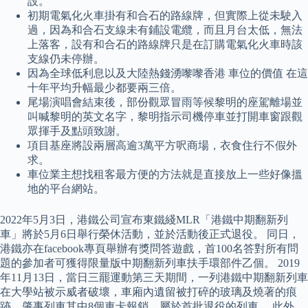
設。
初期電氣化火車掛有和合石的路線牌，但實際上從未駛入
過，因為和合石支線未有鋪設電纜，而且月台太低，無法
上落客，設有和合石的路線牌只是在訂購電氣化火車時該
支線仍未停辦。
因為全球低利息以及大陸熱錢湧嚟嚟香港 車位的價值 在這
十年平均升幅最少都要兩三倍。
尾場演唱會結束後，部份觀眾冒雨等候黎明的座駕離場並
叫喊黎明的英文名字，黎明指示司機停車並打開車窗跟觀
眾揮手及點頭致謝。
項目基座將設兩層高逾3萬平方呎商場，衣食住行不假外
求。
車位業主想找租客最方便的方法就是直接放上一些好像搵
地的平台網站。
2022年5月3日，港鐵公司宣布東鐵綫MLR「港鐵中期翻新列
車」將於5月6日舉行榮休活動，並於活動後正式退役。 同日，
港鐵亦在facebook專頁舉辦有獎問答遊戲，首100名答對所有問
題的參加者可獲得限量版中期翻新列車扶手環部件乙個。 2019
年11月13日，當日三罷運動第三天期間，一列港鐵中期翻新列車
在大學站被示威者破壞，車廂內遺留被打碎的玻璃及燒著的痕
跡，肇事列車其中8個車卡報銷，屬於首批退役的列車。 此外，