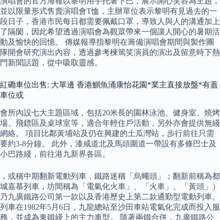
演唱會的官方海報以黎明用手托著下巴，展示開心笑容為主題，
並以限量形式售賣演唱會T恤，主辦單位表示黎明有見過去的一
段日子，香港市民每日都需要佩戴口罩，導致人與人的溝通加上
了隔閡，因此希望透過演唱會為觀眾帶來一個讓人開心的暑期活
動及愉快的回憶。 傳媒報導指黎明在籌備演唱會期間與製作團
隊開會研究演出內容，透過參考楝篤笑演員的演出及留意時下熱
門新聞話題，從中吸取靈感。
紅磡車位出售: 大單邊 香港鰂魚涌康怡花園*業主直接放盤*有蓋
車位或
會所內設七大主題區域，包括20米長的園林泳池、健身室、燒烤
場、飛鏢區及桌球室等，適合年輕住戶活動，另外亦會提供無綫
網絡。 項目比鄰黃埔站及仍在興建的土瓜灣站，步行前往只需
要約3-8分鐘。 此外，漆咸道北及馬頭圍道一帶設有多條巴士及
小巴路綫，前往港九新界各區。
，或稱中期翻新電動列車，鐵路迷稱「烏蠅頭」；翻新前稱為都
城嘉慕列車，坊間稱為「電氣化火車」、「火車」、「黃頭」）
乃九廣鐵路公司第一款以及香港歷史上第二款通勤型電動列車。
列車在1982年5月6日，九龍總站至沙田車站電氣化完成而投入服
務，並成為東鐵綫上的主力車型。 隨著兩鐵合併，九廣鐵路公