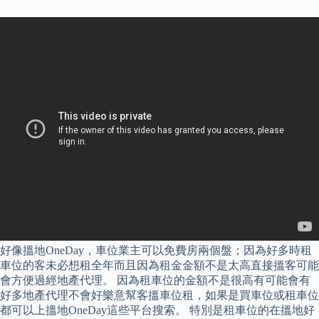
好像搵地OneDay，車位業主可以免費房兩個盤；因為好多時租
車位的客未必想租全年而且因為租金金額不是太高直接搵客可能
會方便過經地產代理。 因為租車位的金額不是很高有可能會有
好多地產代理不會好樂意幫客搵車位租，如果是買車位或租車位
都可以上搵地OneDay這些平台搜索。 特別是租車位的在搵地好