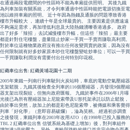
在通過兩段電纜間的中性區時不能為車廂提供照明。 其後九鐵
為列車加裝有關系統，才令列車通過中性區時能把電源切換至電
池以維持車廂的照明。 近十年因為熱錢及通脹的問題導致香港
樓市升幅較大 ， 連續十年是全球最貴的。 主要因素是供應遠遠
不夠滿足需求，再加埋低利息及大陸熱錢湧嚟香港過多。 政府
出了好多「辣招 」去試減慢樓市升幅，但這些「辣招 」最主要
都是針對住宅樓盤，盡量阻止炒家一手買一手賣而賺取高利潤。
對於車位這種物業政府沒有推出任何改變買賣的政策，因為沒有
任何限制就有好多炒家原本吵住宅樓盤變咗炒車位；可以一手買
一手買賺取利潤沒有需要付出任何特別印花税。
紅磡車位出售: 紅磡黃埔花園十二期
2005年東鐵一列南行列車駛到火炭站時，車底的電動空氣壓縮器
支架鬆脫，九鐵其後檢查全列車的116個壓縮器，共發現9個壓縮
器支架出現裂紋，但無向政府匯報。 九鐵於事件在2006年1月嚗
光後已為所有壓縮器加上尼龍索帶及U形托架承託以防止鬆脫，
由於事出突然，故加上的都是彩色尼龍索帶，被傳媒和乘客覺得
列車「好化學」（意即容易破爛），淪為笑柄。 經過初步調查
之後發現，東鐵列車在2003年改用ATO（在1998年已投入服務的
TBL 2 紅磡車位出售 信號系統為基礎上增加）後，對列車組件
增加達1倍的壓力。 另外，車輪與路軌的接口並非完全吻合而產