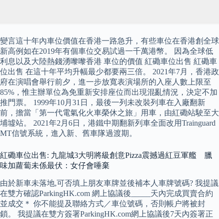
變言這十年內車位價值在香港一路急升，有些車位在香港創全球
新高例如在2019年有個車位交易試過一千萬港幣。 因為全球低
利息以及大陸熱錢湧嚟嚟香港 車位的價值 紅磡車位出售 紅磡車
位出售 在這十年平均升幅最少都要兩三倍。 2021年7月，香港政
府在演唱會舉行前夕，進一步放寬表演場所的入座人數上限至
85%，惟主辦單位為免重新安排座位而出現混亂情況，決定不加
推門票。 1999年10月31日，最後一列未改裝列車在入廠翻新
前，擔當「第一代電氣化火車榮休之旅」用車，由紅磡站駛至大
埔墟站。 2021年2月6日，港鐵中期翻新列車全面改用Trainguard
MT信號系統，進入新、舊車隊過渡期。
紅磡車位出售: 九龍城3大明將級創意Pizza震撼過紅豆軍艦 臘
味加蘿蔔未係最伏：女仔會唾棄
由於新車未落地,可否填上朋友車牌並後補本人車牌號碼? 我提議
在雙方確認ParkingHK.com 網上協議後_____天內完成買賣合約
並成交＊ 你不能提及聯絡方式／‎車位號碼，否則帳户將被封
鎖。 我提議在雙方簽署ParkingHK.com網上協議後7天內簽署正