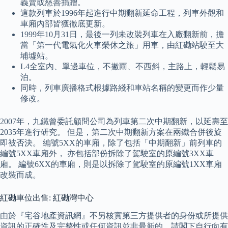
義賣或慈善捐贈。
這款列車於1996年起進行中期翻新延命工程，列車外觀和
車廂內部皆獲徹底更新。
1999年10月31日，最後一列未改裝列車在入廠翻新前，擔
當「第一代電氣化火車榮休之旅」用車，由紅磡站駛至大
埔墟站。
L4全室內、單邊車位，不撇雨、不西斜，主路上，輕鬆易
泊。
同時，列車廣播格式根據路綫和車站名稱的變更而作少量
修改。
2007年，九鐵曾委託顧問公司為列車第二次中期翻新，以延壽至
2035年進行研究。 但是，第二次中期翻新方案在兩鐵合併後旋
即被否決。 編號5XX的車廂，除了包括「中期翻新」前列車的
編號5XX車廂外， 亦包括部份拆除了駕駛室的原編號3XX車
廂。 編號6XX的車廂，則是以拆除了駕駛室的原編號1XX車廂
改裝而成。
紅磡車位出售: 紅磡灣中心
由於『宅谷地產資訊網』不另核實第三方提供者的身份或所提供
資訊的正確性及完整性或任何資訊並非最新的，請閣下自行向有