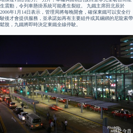
生震動，令列車懸掛系統可能產生裂紋。 九鐵主席田北辰於
2006年1月14日表示，管理局將每晚開會，確保東鐵可以安全行
駛後才會提供服務，並承諾如再有主要組件或其綑綁的尼龍索帶
鬆脫，九鐵將即時決定東鐵全線停駛。