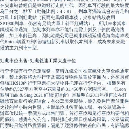
在尖東站曾經仍是東鐵綫行走的年代，因列車可行駛的最大坡度
為千分之二點五（動拖比例：4：8），列車客滿時或會未有足夠
力量上斜到紅磡站（反而屯馬綫通車後，尖東站路段改用
SP1900列車，仍然有足夠力量上斜至紅磡站）。 所以未來當東
鐵綫延伸過海，預期本列車亦不能行走需上斜及下斜的過海路
段，加上車齡已高，因此港鐵公司已就東鐵綫延綫過海向南韓現
代Rotem購置37列9節編組新列車以取代本列車，成為未來東鐵
綫的主力列車車型。
紅磡車位出售: 紅磡義達工業大廈車位
行李卡設有行李托運服務，當時九鐵公司在電氣化火車全線通車
後，禁止乘客將大型行李及電器等物件放置於車廂內，必須購買
每張HK$10的行李車票把大型物件托運在行李卡內。 樓盤另有
佔地約7,527平方呎空中花園及約31,456平方呎園景區。 《Leon
黎明 Talk & Sing 2021 紅館演唱會》是黎明自2011年後再次在紅
磡體育館舉行的演唱會，有公眾表示期待，優先發售門票於開售
之後的半小時內售罄，主辦單位其後宣佈加場。 有公眾認為主
辦單位以統一票價方式出售門票，首行座位和尾行座位均要付相
同價錢，感覺有欠公允，同時擔心此舉日後成為風氣，公眾購買
門票時只能付昂貴票價，隔絕了經濟條件較差的市民，有評論認