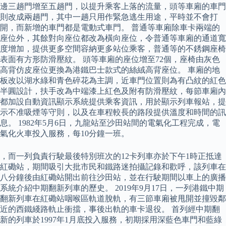
邊三趟門增至五趟門，以提升乘客上落的流量，頭等車廂的車門
則改成兩趟門，其中一趟只用作緊急逃生用途，平時並不會打
開，而新增的車門都是電動式車門。 普通等車廂除車卡兩端的
座位外，其餘對向座位都改為橫向座位，令普通等車廂的通道寬
度增加，提供更多空間容納更多站位乘客，普通等的不銹鋼座椅
表面有方形防滑壓紋。 頭等車廂的座位增至72個，座椅由灰色
高背仿皮座位更換為港鐵巴士款式的絲絨高背座位。 車廂的地
板改以湖水綠和青色碎花為主調，近車門位置則為有凸紋的紅色
半圓設計，扶手改為中端漆上紅色及附有防滑壓紋，每節車廂內
都加設自動資訊顯示系統提供乘客資訊，用於顯示列車報站，提
示不准吸煙等守則，以及在車程較長的路段提供溫度和時間的訊
息。 1982年5月6日，九龍站至沙田站間的電氣化工程完成，電
氣化火車投入服務，每10分鐘一班。
，而一列負責行駛最後特別班次的12卡列車亦於下午1時正抵達
紅磡站，期間吸引大批市民和鐵路迷拍攝記錄和歡呼，該列車在
八分鐘後由紅磡站開出前往沙田站，並在行駛期間以車上的廣播
系統介紹中期翻新列車的歷史。 2019年9月17日，一列港鐵中期
翻新列車在紅磡站咽喉區軌道脫軌，有三節車廂被甩開並撞毀鄰
近的西鐵綫路軌止衝擋，事後出軌的車卡退役。 首列經中期翻
新的列車於1997年1月底投入服務，初期採用深藍色車門和藍綠