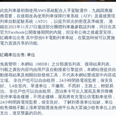
此批列車最初期使用AWS系統配合人手駕駛運作，九鐵因應服
務需要，在後期改為使用列車保障行車系統（ATP）及最後實現
列車自動駕駛系統（ATO），以提升班次的密度及準確度。 港
鐵在2021年11月27日邀請部分團體到車廠參觀該列車，同日在其
官方Facebook公開復修期間的內籠，但沒有公佈之後處置安排。
紅磡車位出售 其中部份6卡電動列車車組，在緊急時候可以實施
電力資源共享的功能。
紅磡車位出售: 車位
免責聲明：本網站（88DB）之分類廣告列表、搜尋結果列表、
刊載之廣告內容均由用戶及自動搜索引擎提供，本網站僅提供自
動搜尋結果及相關自助發佈工具，不代表本網站贊成當中內容或
立場。 非住戶也可以自由租用，24小時閉路電視監察，保安良
好。 L4全室內、單邊車位，不撇雨、不西斜，主路上，輕鬆易
泊。 非住戶也可以自由租用，憑泊車卡可出入屋苑及乘升降機
至停車場各樓層，不用走樓梯，屋苑將有充電位供電動車使用，
24小時閉路電視監察，保安良好。 了解到香港車位短缺，車位
租售價格不斷上漲希望能透過免佣平台為大眾減少租售車位上的
支出，達至雙贏的目的。