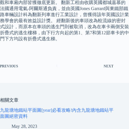
觀和車廂內部皆獲徹底更新。 翻新工程由收購英國都城嘉慕的
法國通用電氣-阿爾斯通負責，並由英國Jones Garrard與東鐵部鐵
路車輛設計科為翻新列車進行工業設計，曾獲得該年英國設計業
務學會的最有效益設計獎。 經翻新後的車頭改為較流線的密封
式設計，而原本在車頭的逃生門則被取消，改為在車卡兩側安裝
折疊式的逃生樓梯，由下行方向起的第1、第7和第12節車卡的中
門下方均設有折疊式逃生梯。
PREVIOUS
NEXT
相關文章
九龍塘地鐵站平面圖[year]必看攻略!內含九龍塘地鐵站平
面圖絕密資料
May 28, 2023