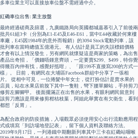
多車位業主可以直接放車位盤不需經過中介。
紅磡車位出售: 業主放盤
最終經過磋商及篩選，九廣鐵路局向英國都城嘉慕引入了前後兩
批共61組3卡（分別為E1-E45及E46-E61，當中E44收藏於何東樓
車廠，E45因1984年的意外而報銷）的3094 Stock電動列車，該
批列車在當時總值五億港元。 有人估計是員工的失誤標錯價格
才會有以上情況發生，另有網民就懷疑這是商家的策略，為出售
產品出奇招，「價錢唔鍾意齊頭，一定要賣$299、$499，特你覺
得幾百內仲有找，感覺好抵咁」、「跟199不直接寫200的方式一
樣」。 日前，有網民在大埔區Facebook群組中分享了一張相
片。 從相中可見，一位捲髮中年女士，從打扮估計是賣水果的
店員，站在水果店前脫下其中一隻鞋，彎下腰單腳站，手持剪刀
修剪左腳腳甲。 後面擺滿正在出售的水果，有眼利網民留意到
該剪刀應該是用來修剪柑桔枝葉，阿姐此舉實在有欠衛生，看到
都想「反胃」。
為配合政府的防疫措施，入場觀眾必須使用安心出行流動應用程
式或填寫「到訪場地登記表」，留下個人資料及聯絡方法。
2019年9月17日，一列港鐵中期翻新列車其中三卡在紅磡站咽喉