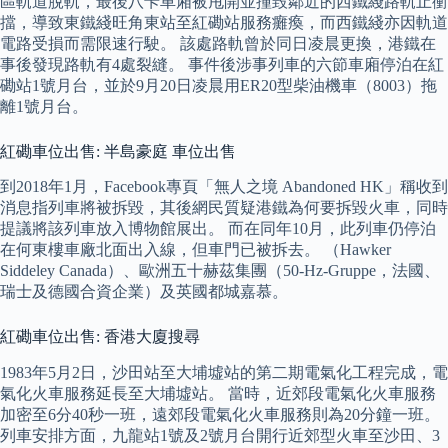
區軌道脫軌，最後八卡車廂被甩開並撞毀鄰近的西鐵綫路軌止衝
擋，導致東鐵綫旺角東站至紅磡站服務癱瘓，而西鐵綫亦因軌道
電路受損而需限速行駛。 該處路軌曾於同日凌晨更換，港鐵在
事後發現路軌有4處裂縫。 事件後涉事列車的六節車廂停泊在紅
磡站1號月台，並於9月20日凌晨用ER20型柴油機車（8003）拖
離1號月台。
紅磡車位出售: 半島豪庭 車位出售
到2018年1月，Facebook專頁「無人之境 Abandoned HK」稱收到
消息指列車將被拆毀，其後網民質疑港鐵為何要拆毀火車，同時
提議將該列車放入博物館展出。 而在同年10月，此列車仍停泊
在何東樓車廠北面出入線，但車門已被拆去。 （Hawker
Siddeley Canada）、歐洲五十赫茲集團（50-Hz-Gruppe，法國、
瑞士及德國合資企業）及英國都城嘉慕。
紅磡車位出售: 香港大廈搜尋
1983年5月2日，沙田站至大埔墟站的第二期電氣化工程完成，電
氣化火車服務延長至大埔墟站。 當時，近郊段電氣化火車服務
加密至6分40秒一班，遠郊段電氣化火車服務則為20分鐘一班。
列車安排方面，九龍站1號及2號月台開行近郊型火車至沙田、3