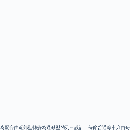
為配合由近郊型轉變為通勤型的列車設計，每節普通等車廂由每