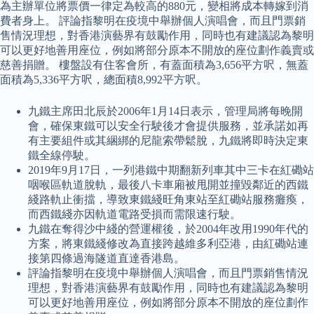
為主辦單位將票價一律定為較高的880元，變相將成本轉嫁到消
費者身上。 評論指黎明在疫境中舉辦個人演唱會，而且門票銷
售情況理想，對香港演藝界有鼓勵作用，同時也有建議認為黎明
可以更好地善用座位，例如將部分原本不開放的座位劃作義賣或
慈善捐贈。 樓盤設有住客會所，有蓋面積為3,656平方呎，無蓋
面積為5,336平方呎，總面積8,992平方呎。
九鐵主席田北辰於2006年1月14日表示，管理局將每晚開
會，確保東鐵可以安全行駛後才會提供服務，並承諾如再
有主要組件或其綑綁的尼龍索帶鬆脫，九鐵將即時決定東
鐵全線停駛。
2019年9月17日，一列港鐵中期翻新列車其中三卡在紅磡站
咽喉區軌道脫軌，最後八卡車廂被甩開並撞毀鄰近的西鐵
綫路軌止衝擋，導致東鐵綫旺角東站至紅磡站服務癱瘓，
而西鐵綫亦因軌道電路受損而需限速行駛。
九鐵在奪得沙中綫的營運權後，於2004年改用1990年代的
方案，將東鐵綫修改為直接跨越維多利亞港，由紅磡站連
接第四條過海隧道直達香港島。
評論指黎明在疫境中舉辦個人演唱會，而且門票銷售情況
理想，對香港演藝界有鼓勵作用，同時也有建議認為黎明
可以更好地善用座位，例如將部分原本不開放的座位劃作