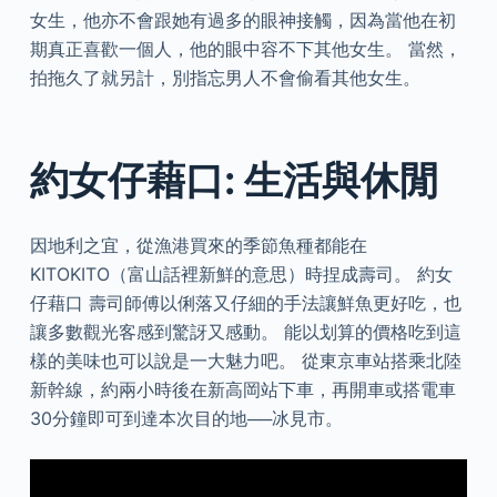
女生，他亦不會跟她有過多的眼神接觸，因為當他在初
期真正喜歡一個人，他的眼中容不下其他女生。 當然，
拍拖久了就另計，別指忘男人不會偷看其他女生。
約女仔藉口: 生活與休閒
因地利之宜，從漁港買來的季節魚種都能在
KITOKITO（富山話裡新鮮的意思）時捏成壽司。 約女
仔藉口 壽司師傅以俐落又仔細的手法讓鮮魚更好吃，也
讓多數觀光客感到驚訝又感動。 能以划算的價格吃到這
樣的美味也可以說是一大魅力吧。 從東京車站搭乘北陸
新幹線，約兩小時後在新高岡站下車，再開車或搭電車
30分鐘即可到達本次目的地──冰見市。