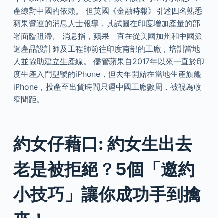
產線對中國的依賴。 但英國《金融時報》引述四名熟悉
蘋果營運的消息人士報導，其試圖在印度增加產量的部
署面臨阻滯。 消息指，蘋果一直在從美國加州和中國派
遣產品設計師及工程師前往印度南部的工廠，培訓當地
人並協助建立生產線。 儘管蘋果自2017年以來一直於印
度生產入門型號的iPhone，但去年開始在當地生產旗艦
iPhone，投產至出貨時間只遲中國工廠數周，被視為收
窄間距。
約女仔藉口: 約女生出去
老是被拒絕？5個「邀約
小技巧」讓你成功手到擒