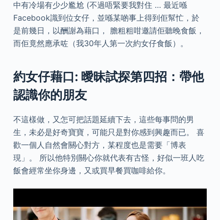
中有冷場有少少尷尬 (不過唔緊要我對住 … 最近喺
Facebook識到位女仔，並喺某啲事上得到佢幫忙，於
是前幾日，以酬謝為藉口， 膽粗粗咁邀請佢聽晚食飯，
而佢竟然應承咗（我30年人第一次約女仔食飯）。
約女仔藉口: 曖昧試探第四招：帶他
認識你的朋友
不這樣做，又怎可把話題延續下去，這些每事問的男
生，未必是好奇寶寶，可能只是對你感到興趣而已。 喜
歡一個人自然會關心對方，某程度也是需要「博表
現」。 所以他特別關心你就代表有古怪，好似一班人吃
飯會經常坐你身邊，又或買早餐買咖啡給你。