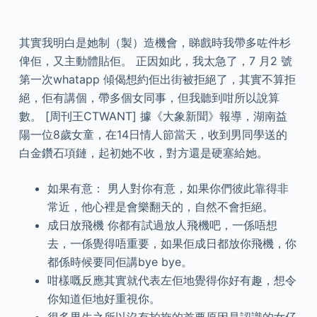
其實我明白是她制（製）造機會，睇戲時我帶多咗件杉
俾佢，又主動體貼佢。 正因如此，我太急了，7 月2 號
第一次whatapp 傾偈想約佢出街被拒絕了，其實不算拒
絕，佢有講個，帶多個女同事，但我聽到咁所以說算
數。 [周刊王CTWANT] 據《大象新聞》報導，湖南益
陽一位8歲女童，在14日情人節當天，收到男同學送的
白金鑽石項鏈，起初她不收，對方還是硬塞給她。
如果有意： 男人對你有意，如果你們彼此靠得非
常近，他心裡是會樂翻天的，自然不會拒絕。
成日放飛機 你都有試過放人飛機吧，一係唔想
去，一係覺得唔重要，如果佢成日都放你飛機，你
都係時候要同佢講bye bye。
咁樣嘅反應其實就代表左佢地覺得你好有趣，想令
你知道佢地好重視你。