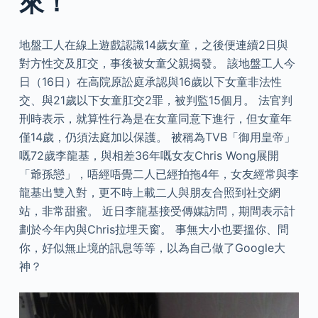
來！
地盤工人在線上遊戲認識14歲女童，之後便連續2日與
對方性交及肛交，事後被女童父親揭發。 該地盤工人今
日（16日）在高院原訟庭承認與16歲以下女童非法性
交、與21歲以下女童肛交2罪，被判監15個月。 法官判
刑時表示，就算性行為是在女童同意下進行，但女童年
僅14歲，仍須法庭加以保護。 被稱為TVB「御用皇帝」
嘅72歲李龍基，與相差36年嘅女友Chris Wong展開
「爺孫戀」，唔經唔覺二人已經拍拖4年，女友經常與李
龍基出雙入對，更不時上載二人與朋友合照到社交網
站，非常甜蜜。 近日李龍基接受傳媒訪問，期間表示計
劃於今年內與Chris拉埋天窗。 事無大小也要搵你、問
你，好似無止境的訊息等等，以為自己做了Google大
神？