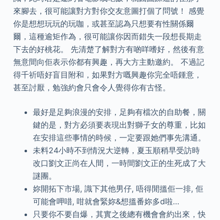
來腳去，很可能讓對方對你交友意圖打個了問號！ 感覺
你是想想玩玩的玩咖，或甚至認為只想要有性關係爾
爾，這種逾矩作為，很可能讓你因而錯失一段想長期走
下去的好桃花。 先清楚了解對方有啲咩嗜好，然後有意
無意間向佢表示你都有興趣，再大方主動邀約。 不過記
得千祈唔好盲目附和，如果對方嘅興趣你完全唔鍾意，
甚至討厭，勉強約會只會令人覺得你有古怪。
最好是足夠浪漫的安排，足夠有檔次的自助餐，關
鍵的是，對方必須要表現出對獅子女的尊重，比如
在安排這些事情的時候，一定要跟她們事先溝通。
未料24小時不到情況大逆轉，夏玉順稍早受訪時
改口劉文正尚在人間，一時間劉文正的生死成了大
謎團。
妳開拓下市場, 識下其他男仔, 唔得閒搵佢一排, 佢
可能會呷唶, 咁就會緊妳&想搵番妳多d啦…
只要你不要自爆，其實之後總有機會會約出來，快