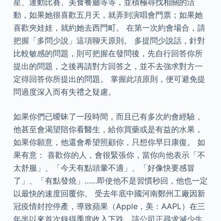
星、運動比賽、美食餐廳等等，並積極尋找相關的活
動，如果她很喜歡五月天，就弄到演唱會門票；如果她
喜歡夾娃娃，就約她去西門町。 在第一次約會場合，請
把握「多問少說」這項聊天原則。 多提問少說話，針對
比較敏感的問題，則可把握在發問後，先自行回答你所
提出的問題，之後再請對方回答之，並不去強求對方一
定得回答你所提出的問題。 掌握此項原則，便可避免提
問過度深入而有失禮之疑慮。
如果你們已曖昧了一段時間，而且已有多次約會經驗，
他甚至會渴望陪你看醫生，給你買藥或是有益的水果，
如果你願意，他還會希望照顧你，只想你早日康復。 如
果有意： 喜歡你的人，會很緊張你，當你向他表示「不
太舒服」、「今天有點頭暈不適」、「好像快要感冒
了」、「有點發燒」……即使他不是習慣秒回，他也一定
以最快的速度回覆你。 受去年底中國河南鄭州工廠因新
冠疫情封控停產，導致蘋果（Apple，美：AAPL）在三
年半以來首次錄得季度收入下跌，該公司正尋求減少生