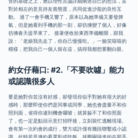
音的基礎之上，應以理性言論詳細闡述自己的想法，並
對於相左的意見持友善態度，共同促進沙龍的良性互
動。 過了一會手機又響了，原本以為她準備又要發脾
氣，但是她看到手機的那一刻，卻彷彿變了個人，好像
彷彿春天提早來了。 接著便收拾東西準備離開，跟我
說：「老娘我先走了，你自己慢慢吃。」一臉笑嘻嘻的
模樣，把我自己一個人留在這，搞得我都想要翻白眼。
約女仔藉口: #2.「不要吹噓」能力
或認識很多人
要是她對你並沒有好感，卻發現你似乎對她有很大的好
感時，那麼即使你們是同事或同學，她也會盡量不和你
照到面，省得你逮到機會囉唆；就算躲不了和你照面
了，也一定是點頭示意打招呼後，立刻裝忙逃離現場。
會有第一次約會的成行，雙方或許僅有幾段聯繫或小認
識，此時若是邀約看電影或吃飯，就囫圇躁進的在那手