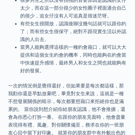
很多男生之所以沒有拍拖的首要原因是認識的女仔
太少，而在這一部分很少的女性圈子裡面適合自己
的很少，追女仔沒有人可追真是很迷茫呀。
有些女生很開放，認識後聊沒幾句話就可以跟你約
了；而有些女生很保守，絕對不跟現實生活以外認
識的人出去。
當男人能夠選擇這樣的一種約會藉口，就可以大大
提供和這個女生約會的機率，同時也能夠在約會當
中快速提升感情，最終男人和女生之間也就能夠有
好的發展。
一次的情況倒是覺得還好，但如果要是每次都這樣，那
我勸你還是早點放棄吧，畢竟對女生來說，這就是一種
不想發展關係的暗示，每次都要想藉口來拒絕你也是滿
累的。 當你說到想介紹你給朋友認識，他不會推搪，還
會為你悉心打扮一番。 在跟你的朋友見面時，他會盡量
表現得有禮、風趣、對你關懷備至，務求在你的一班朋
友心目中留下好印象。 就算你的朋友群中有外貌出色的