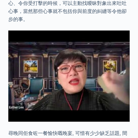
心、令你受打擊的時候，可以主動找曖昧對象出來吐吐
心事，當然那些心事就不包括你與前度的糾纏等令他卻
步的事。
尋晚同佢食咗一餐愉快嘅晚宴, 可惜有少少缺乏話題, 間