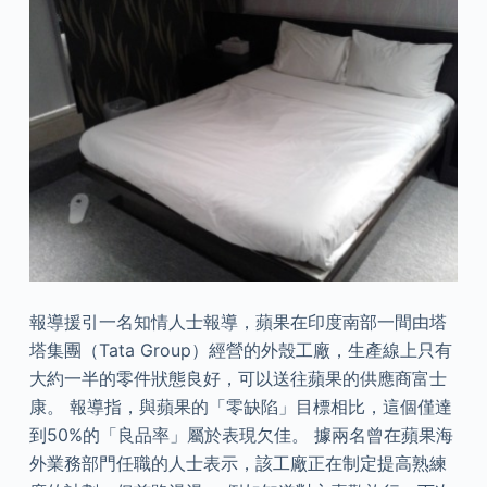
報導援引一名知情人士報導，蘋果在印度南部一間由塔
塔集團（Tata Group）經營的外殼工廠，生產線上只有
大約一半的零件狀態良好，可以送往蘋果的供應商富士
康。 報導指，與蘋果的「零缺陷」目標相比，這個僅達
到50%的「良品率」屬於表現欠佳。 據兩名曾在蘋果海
外業務部門任職的人士表示，該工廠正在制定提高熟練