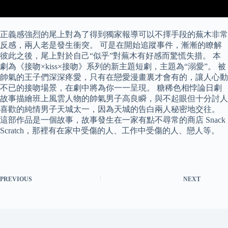
正義感強烈的尾上對為了得到獨家報導可以不擇手段的蕪木非常
反感，兩人老是發生衝突。 可是在開始追蹤事件，漸漸的瞭解
彼此之後，尾上對於自己“似乎”對蕪木有好感而驚慌失措。 本
劇為《接吻×kiss×接吻》系列的新主題短劇，主題為“溺愛”。 被
帥氣的王子們深深疼愛，只有在戀愛漫畫裏才會有的，讓人心動
不已的接吻場景，在劇中將為你一一呈現。 糖稀色相悖論日劇
故事描繪班上風雲人物的帥氣男子高良瞬，與不起眼但十分討人
喜歡的純情男子天城太一，因為天城的告白兩人秘密地交往。
這部作品是一個故事，故事發生在一家有點不尋常的商店 Snack
Scratch，那裡有在家中受傷的人、工作中受傷的人、戀人等。
PREVIOUS
NEXT