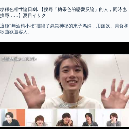
糖稀色相悖論日劇: 【搜尋「糖果色的戀愛反論」的人，同時也
搜尋……】夏目イサク
這種“無酒精小吃”描繪了氣氛神秘的東子媽媽，用熱飲、美食和
歌曲歡迎客人。