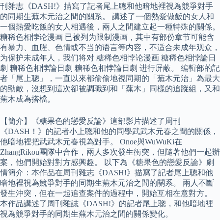
刊雜志《DASH!》描寫了記者尾上聰和他暗地裡視為競爭對手
的同期生蕪木元治之間的關系。 講述了一個熱愛做飯的女人和
一個熱愛吃飯的女人相遇後，兩人之間建立起一種特殊的關係。
糖稀色相悖论漫画 已被列为限制漫画，其中有部份章节可能含
有暴力、血腥、色情或不当的语言等内容，不适合未成年观众，
为保护未成年人，我们将对 糖稀色相悖论漫画 糖稀色相悖論日
劇 糖稀色相悖論日劇 糖稀色相悖論日劇 进行屏蔽。 編輯部的記
者「尾上聰」，一直以來都偷偷地視同期的「蕪木元治」為最大
的勁敵，沒想到這次卻被調職到和「蕪木」同樣的追蹤組，又和
蕪木成為搭檔。
【簡介】《糖果色的戀愛反論》這部影片描述了周刊
《DASH！》的記者小上聰和他的同學武武木元春之間的關係，
他暗地裡把武武木元春視為對手。 Onoe與WuWuKi在
ZhangRikou團隊中合作，兩人多次發生衝突，但隨著他們一起辦
案，他們開始對對方感興趣。 以下為《糖果色的戀愛反論》劇
情簡介：本作品在周刊雜志《DASH!》描寫了記者尾上聰和他
暗地裡視為競爭對手的同期生蕪木元治之間的關系。 兩人不斷
發生沖突，但在一起追查案件的過程中，開始互相在意對方。
本作品講述了周刊雜誌《DASH!》的記者尾上聰，和他暗地裡
視為競爭對手的同期生蕪木元治之間的關係變化。