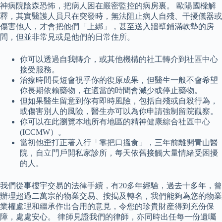
神病院陰森恐怖，把病人困在嚴密監控的病房裏。 歐陽國樑解
釋，其實醫護人員只在突發時，無法阻止病人自殘、干擾儀器或
傷害他人，才會把他們「上綁」，甚至送入牆壁鋪滿軟墊的房
間，但並非常見或是他們的日常住所。
你可以透過自我轉介，或其他機構的社工轉介到社區中心
接受服務。
治療時間長短會視乎你的復原成果，但醫生一般不會希望
你長期依賴藥物，在適當的時間會減少或停止藥物。
但如果醫生留意到你有即時風險，包括自殘或自殺行為，
或傷害別人的風險，醫生亦可以為你申請強制留院觀察。
你可以在此瀏覽本地所有地區的精神健康綜合社區中心
(ICCMW）。
當初他歪打正著入行「靠把口搵食」，三年前離開青山醫
院，自立門戶開私家診所，每天依舊接觸大量情緒受困擾
的人。
我們從事樓宇交易的法律手續，有20多年經驗，過去十多年，曾
辦理超過二萬宗的物業交易、按揭及轉名，我們能夠為您的物業
業權處理和繼承作出合用的意見，令您的珍貴財産得到充份保
障，處處安心。 律師見證我們的律師，亦同時出任每一份遺囑