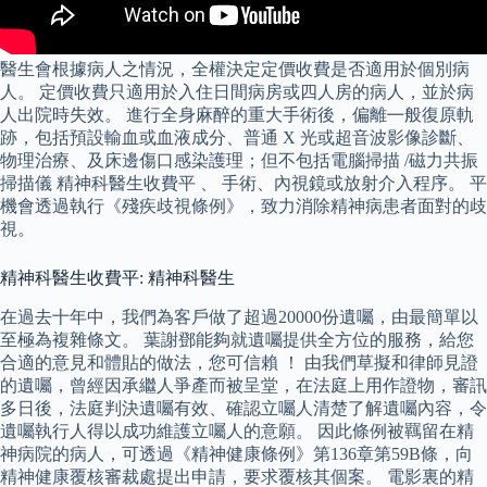
醫生會根據病人之情況，全權決定定價收費是否適用於個別病
人。 定價收費只適用於入住日間病房或四人房的病人，並於病
人出院時失效。 進行全身麻醉的重大手術後，偏離㇐般復原軌
跡，包括預設輸血或血液成分、普通 X 光或超音波影像診斷、
物理治療、及床邊傷口感染護理；但不包括電腦掃描 /磁力共振
掃描儀 精神科醫生收費平 、 手術、內視鏡或放射介入程序。 平
機會透過執行《殘疾歧視條例》，致力消除精神病患者面對的歧
視。
精神科醫生收費平: 精神科醫生
在過去十年中，我們為客戶做了超過20000份遺囑，由最簡單以
至極為複雜條文。 葉謝鄧能夠就遺囑提供全方位的服務，給您
合適的意見和體貼的做法，您可信賴 ！ 由我們草擬和律師見證
的遺囑，曾經因承繼人爭產而被呈堂，在法庭上用作證物，審訊
多日後，法庭判決遺囑有效、確認立囑人清楚了解遺囑內容，令
遺囑執行人得以成功維護立囑人的意願。 因此條例被羈留在精
神病院的病人，可透過《精神健康條例》第136章第59B條，向
精神健康覆核審裁處提出申請，要求覆核其個案。 電影裏的精