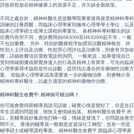
評政府投放在精神健康上的資源不足，亦欠缺全面政策。
不同之處在於，精神科醫生是從醫學院畢業後再接受精神科專科
訓練的註冊西醫，而臨床心理學家則擁有心理學學士學位，以及
臨床心理學碩士或博士課程的畢業生。 各精神科專科醫生的診
症費均有所不同，會診費用由HK$500至HK$2000起不等，一般
不包括藥費。 另外，特別的醫療程序如撰寫法醫精神報告、跨
性別人士評估及治療、性犯罪心理評估及治療等，則會有另加收
費，詳細收費項目需致電診所詢問。 一般來說，如果發現自己
受到情緒困擾或察覺身邊人的行為及精神上有異常，可先向臨床
心理學家尋求協助並作出診斷，從而找出適合的非藥物性治療方
案。 若臨床心理學家認為需要進一步的藥物治療，則會轉介至
精神科專科醫生，以處方適當的精神科藥物作治療。
精神科醫生收費平: 精神病可根治嗎？
你可能會覺得跟輔導員說完話後，確實心情是變好了，但是在日
常生活遇到問題後，很快又會情緒低落。 精神科醫生收費平 所
以，見輔導就好像原地打轉一樣，情緒是發洩了，但問題改善空
間不大。 香港的輔導員一般都是從資深社工轉型，也有一些是
輔導碩士或輔導課程畢業。 精神科醫生收費平 跟臨床心理學家