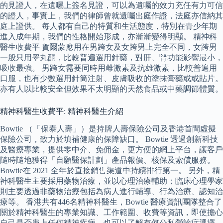
的見證人，在遺囑上簽名見證，可以為遺囑的效力充任有力可信
的證人，事實上，我們的律師曾就遺囑出庭作證，法庭亦信納其
庭上證供。 每人都有自己的特質和生活態度，特別在青少年期
進入成年期，我們的性格開始形成，亦漸漸變得明顯。 精神科
醫生收費平 賀爾蒙應用在男跨女及女跨男上完全不同，女跨男
一般只用睾丸酮，比較普遍選用針藥，對肝、腎功能影響最小，
吸收最強。 男跨女需要同時用雌激素及抗雄激素，比較普遍用
口服，也有少數選用針筒注射、皮膚吸收的塗抹膏藥或或貼片。
亦有人以比較安全但效果不太明顯的天然食品或中藥調節體質。
精神科醫生收費平: 精神科醫生介紹
Bowtie （「保泰人壽」）是持牌人壽保險公司及香港首間虛擬
保險公司，致力於填補健康的保障缺口。 Bowtie 透過創新科技
及醫療專業，提供零中介、免佣金，更方便的網上平台，讓客戶
隨時隨地獲得「自願醫保計劃」產品報價、核保及索償服務。
Bowtie在 2021 全年於直接銷售渠道中持續排行第一。 另外，精
神科醫生主要採用藥物治療，並以心理治療輔助；臨床心理學家
則主要透過非藥物治療包括為病人進行輔導、行為治療、認知治
療等。 香港共有446名精神科醫生，Bowtie 醫療資訊團隊整合了
關於精神科醫生的專業知識、工作範圍、收費等資訊，即使擔心
自己是否患上任何精神疾病，也可以了解有何公私營診症選擇。