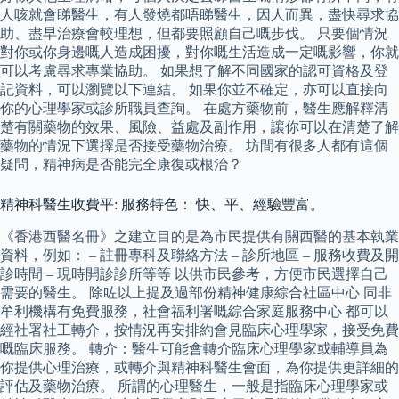
人咳就會睇醫生，有人發燒都唔睇醫生，因人而異，盡快尋求協
助、盡早治療會較理想，但都要照顧自己嘅步伐。 只要個情況
對你或你身邊嘅人造成困擾，對你嘅生活造成一定嘅影響，你就
可以考慮尋求專業協助。 如果想了解不同國家的認可資格及登
記資料，可以瀏覽以下連結。 如果你並不確定，亦可以直接向
你的心理學家或診所職員查詢。 在處方藥物前，醫生應解釋清
楚有關藥物的效果、風險、益處及副作用，讓你可以在清楚了解
藥物的情況下選擇是否接受藥物治療。 坊間有很多人都有這個
疑問，精神病是否能完全康復或根治？
精神科醫生收費平: 服務特色： 快、平、經驗豐富。
《香港西醫名冊》之建立目的是為市民提供有關西醫的基本執業
資料，例如： – 註冊專科及聯絡方法 – 診所地區 – 服務收費及開
診時間 – 現時開診診所等等 以供市民參考，方便市民選擇自己
需要的醫生。 除咗以上提及過部份精神健康綜合社區中心 同非
牟利機構有免費服務，社會福利署嘅綜合家庭服務中心 都可以
經社署社工轉介，按情況再安排約會見臨床心理學家，接受免費
嘅臨床服務。 轉介：醫生可能會轉介臨床心理學家或輔導員為
你提供心理治療，或轉介與精神科醫生會面，為你提供更詳細的
評估及藥物治療。 所謂的心理醫生，一般是指臨床心理學家或