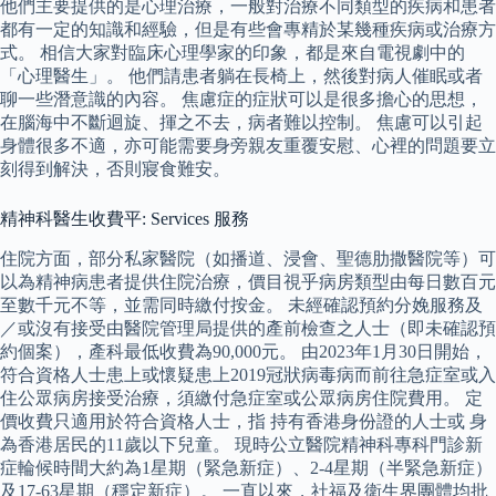
他們主要提供的是心理治療，一般對治療不同類型的疾病和患者
都有一定的知識和經驗，但是有些會專精於某幾種疾病或治療方
式。 相信大家對臨床心理學家的印象，都是來自電視劇中的
「心理醫生」。 他們請患者躺在長椅上，然後對病人催眠或者
聊一些潛意識的內容。 焦慮症的症狀可以是很多擔心的思想，
在腦海中不斷迴旋、揮之不去，病者難以控制。 焦慮可以引起
身體很多不適，亦可能需要身旁親友重覆安慰、心裡的問題要立
刻得到解決，否則寢食難安。
精神科醫生收費平: Services 服務
住院方面，部分私家醫院（如播道、浸會、聖德肋撒醫院等）可
以為精神病患者提供住院治療，價目視乎病房類型由每日數百元
至數千元不等，並需同時繳付按金。 未經確認預約分娩服務及
／或沒有接受由醫院管理局提供的產前檢查之人士（即未確認預
約個案），產科最低收費為90,000元。 由2023年1月30日開始，
符合資格人士患上或懷疑患上2019冠狀病毒病而前往急症室或入
住公眾病房接受治療，須繳付急症室或公眾病房住院費用。 定
價收費只適用於符合資格人士，指 持有香港身份證的人士或 身
為香港居民的11歲以下兒童。 現時公立醫院精神科專科門診新
症輪候時間大約為1星期（緊急新症）、2-4星期（半緊急新症）
及17-63星期（穩定新症）。 一直以來，社福及衛生界團體均批