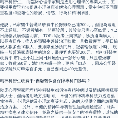
精神科醫生。 而臨床心理學家則是應用心理學的專業人士，主
要採用實證方法促進心理健康並解決心理問題，當中包括不同嚴
重程度和複雜性的發展、情感、行為和精神障礙。
他說，私家醫生普通科收費中位數雖然已達300元，但認為遠追
不上通脹。 不過黃埔有一間療診所，其診金只需75至85元，包2
日藥物及病假證明書。 TOPick記者上周求診，診所迫滿病人，
以長者居多，病人盛讚醫生善於治理咳嗽，且收費便宜，平日輪
候人數多至10數人，要排隊至診所門外，記者輪候逾1小時。 現
時一般普遍家庭醫生的診金，最便宜也要近200元。 精神科醫生
收費平 市民王小姐上周日到炮台山一診所求醫，只是發燒咳
嗽，收費560元，她坦言被嚇一跳，更感「肉赤」，因為公司醫
療保險只可申索百多元，自己要補近400元差價。
精神科醫生收費平: 自願醫保會保障專科門診嗎？
臨床心理學家同埋精神科醫生都係治療精神病以及情緒困擾嘅專
業人士，但兩者用嘅方法唔同。 卓健的精神科專科致力透過藥
物治療、心理評估及心理諮商等方式，為病人提供全面的診斷和
治療方案。 另外，卓健的精神科專科醫生從業經驗豐富，能與
精神病患者建立信任，並為之提供一個安全的治療環境，以協助
他們積極處理心理和情緒問題。 如果你想尋求私人執業服務，