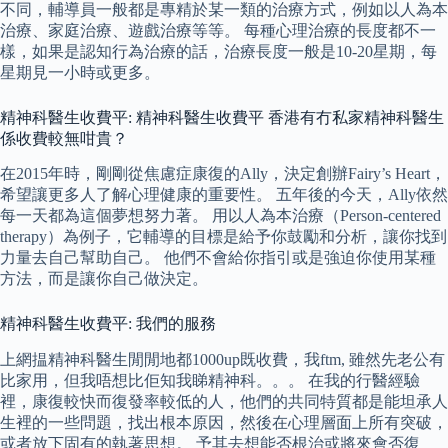
不同，輔導員一般都是專精於某一類的治療方式，例如以人為本
治療、家庭治療、遊戲治療等等。 每種心理治療的長度都不一
樣，如果是認知行為治療的話，治療長度一般是10-20星期，每
星期見一小時或更多。
精神科醫生收費平: 精神科醫生收費平 香港有冇私家精神科醫生
係收費較無咁貴？
在2015年時，剛剛從焦慮症康復的Ally，決定創辦Fairy’s Heart，
希望讓更多人了解心理健康的重要性。 五年後的今天，Ally依然
每一天都為這個夢想努力著。 用以人為本治療（Person-centered
therapy）為例子，它輔導的目標是給予你鼓勵和分析，讓你找到
力量去自己幫助自己。 他們不會給你指引或是強迫你使用某種
方法，而是讓你自己做決定。
精神科醫生收費平: 我們的服務
上網揾精神科醫生閒閒地都1000up既收費，我ftm, 雖然先老公有
比家用，但我唔想比佢知我睇精神科。。。 在我的行醫經驗
裡，康復較快而復發率較低的人，他們的共同特質都是能坦承人
生裡的一些問題，找出根本原因，然後在心理層面上所有突破，
或者放下固有的執著思想。 予其去想能否根治或將來會否復