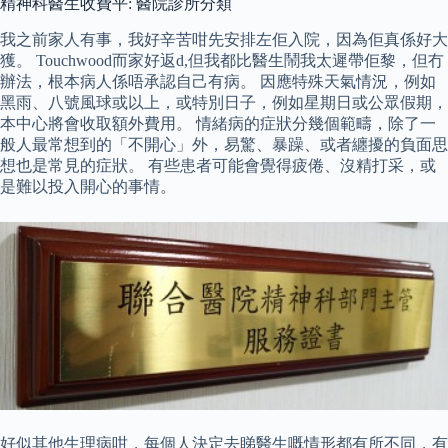
精神科醫生收費平: 醫院診所分類
我之前家人有事，我好辛苦咁先安排左佢入院，因為佢真係好大
獲。 Touchwood而家好返d,但我都比醫生鬧我太遲帶佢黎，但冇
辦法，根本病人係唔承認自己有病。 因應特殊天氣情況，例如
黑雨、八號風球或以上，或特別日子，例如星期日或公眾假期，
本中心將會收取額外費用。 情緒病的症狀分幾個範疇，除了一
般人最常想到的「不開心」外，易驚、暴躁、或者纏擾的負面思
想也是常見的症狀。 有些患者可能會覺得疲倦、沒精打采，或
是難以投入開心的事情。
好似其他生理病咁，每個人決定去睇醫生嘅情形都有所不同，有