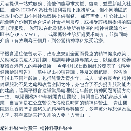
元者提供一站式服務，讓他們能尋求支援、復康，並重新融入社
區。 雖然 ICCMW 為社會福利署轄下服務單位，但不同地區的
社區中心是由不同社福機構提供服務。 如有需要，中心社工可
能會轉介你到其他合適的社會福利服務，或接受該機構提供的臨
床心理服務。 你可以在此瀏覽本地所有地區的精神健康綜合社
區中心 (ICCMW）。 ，或家庭醫生診所處要求轉介，並攜同轉
介信（有效期為三個月）到公營精神專科接受治療。
平機會過往便曾表示，政府應規劃全面而長遠的精神健康政策，
又應擬定長遠人力計劃，培訓精神健康專業人士，以促進和改善
整體香港市民的精神健康。 今年4月18日政府終於發表了《精神
健康檢討報告》，當中提出40項建議，涉及20個範疇。 報告除
了指出不同年齡層，包括兒童及青少年、成人，還有長者的精神
健康服務不足之處和改善空間之外，亦包含了不少提升服務能力
的建議，這與平機會建議當局處理特定年齡的精神問題可謂方向
一致。 歐陽國樑2015年離開青山醫院，轉開自己的私家診所執
業，自言算是在公立醫院做得較長時間的精神科醫生。 青山醫
院這座香港歷史最悠久的精神科專科醫院，多年被外界想像為瘋
人院，甚至戲謔言行失常的人要「入青山」。
精神科醫生收費平: 精神科專科醫生