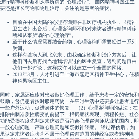
进行精神科诊断和从事所谓的“心理治疗”。 国内精神科医生主
要还是擅长药物和物理治疗，关注的是患者的症状。
目前在中国大陆的心理咨询师在非医疗机构执业，《精神
卫生法》出台后，心理咨询师不能对来访者进行精神科诊
断和从事所谓的“心理治疗”。
至于什么情况需要结合药物，心理咨询师需要经过一系列
受训。
这样有些病人到北京来，由我确定诊断和治疗方案后，让
他们回去后再找当地我培训过的医生复查，遇到问题再由
我们一起讨论，这样或许可以建立一个全国的网络。
2013年3月，人才引进至上海市嘉定区精神卫生中心，任精
神科男病区主任。
同时，家属还应该对患者做好心理工作，给予患者一定的安抚和
鼓励，督促患者按时服用药物，在平时生活中还要多让患者进行
一些户外运动，促进身体的恢复。 （2）心理咨询师的做法：在
排除由脑器质性病变的前提下，根据症状表现、病程长短、社会
功能受损程度先判定来访者是否符合心理咨询师从业范围内，即
一般心理问题、严重心理问题和疑似神经症。 经过评估后，如
果认定来访者症状为不属于心理咨询范围的神经症或者精神障