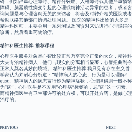
碍，例如严重心理障碍、精神分裂症、人格障碍或其他严重情绪
障碍、脑器质性病变引起的心理或精神活动异常的患者，或者咨
询问题是与心理咨询无关的来访者，将会及时转介相关医院或者
帮助联络其他部门协调处理问题。 医院的精神科出诊的大多是
精神科医师，主要会用一系列测试及问诊对来访进行心理障碍的
诊断，然后着重药物治疗。
精神科医生推荐: 推荐课程
心理医生服务对象是心智比较正常乃至完全正常的大众，精神科
大夫专治精神病人，他们与现实的分离相当显著，心智扭曲到令
正常人莫名其妙的境域。 精神科医生推荐 我只见有存在主义哲
学家认为并耐心分析道：”精神病人的心态、行为是可以理解?
quot;。精神病人的病态言行称为精神症状，心理障碍则一般不称
为”病”，心理医生是不爱用”心理病”标签的，忌”病”这一词素。
而精神病医生有卫生部许可的处方权，可以开处方药，是做心理
治疗的。
PREVIOUS
NEXT