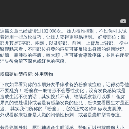
这篇文章已经被读过102,098次。 压力很难控制，不过你可以试
着运用一些放松技巧，让压力变得更容易控制。 好發部位：臉
部尤其是T字部、兩頰，以及頸部、前胸、上臂及上背部。 從中
醫觀點來看，不同部位好發的痘痘可能反映出身體的健康狀況。
結節、囊腫型的痤瘡，較大顆，有可能會導致疼痛，並且在痤瘡
消失後會留下深色或紅色的疤痕。
粉瘤硬結型痘痘: 外用药物
下次如果看到你的亲朋好友手痒准备挤粉瘤或痘痘，记得劝导他
不要乱挤！ 粉瘤在一般情形不会恶性变化，没有发炎感染或是
造成生活不便的话，其实按兵不动、继续观察就可以啰！ 但如
果真的想处理掉或者是有感染发炎的征兆，赶快去看医生才是正
途。 其实我们所称的「粉瘤」，它的正式名称叫做表皮囊肿。
外观看起来就像是大颗的闭锁性粉刺，或者是囊肿型青春痘。
若是影響外觀、壓到神經產生腫脹感，醫師可以根據粉瘤大小、