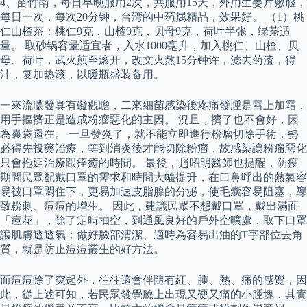
4、苗竹南，每日早晚服用2次，共服用15天，外用生姜片敷脸，
每日一次，每次20分钟，台湾的中药属精品，效果好。 （1）桃
仁山楂茶：桃仁9克，山楂9克，贝母9克，荷叶半张，绿茶适
量。 取砂锅容量适宜者，入水1000毫升，加入桃仁、山楂、贝
母、荷叶，武火煎至滚开，改文火熬15分钟许，滤去药渣，得
汁，复加热滚，以暖瓶盛装备用。
一來流膿發臭有礙觀瞻，二來細菌感染後疼痛發腫是雪上加霜，
用手摳擠正是造成粉瘤惡化的主因。 況且，擠了也不會好，因
為囊袋還在。 一旦發炎了，就不能立即進行粉瘤切除手術，勢
必得先投藥治療，等到消炎後才能切除粉瘤，故感染讓粉瘤惡化
只會拖延治療跟痊癒的時間。 最後，趙昭明醫師也提醒，防疫
期間民眾配戴口罩的需求和時間大幅提升，在口鼻呼出的熱氣容
易被口罩悶住下，更易加速皮脂腺的分泌，使毛囊容易阻塞，導
致粉刺、痘痘的增生。 因此，建議民眾不想戴口罩，戴出滿面
「痘花」，除了定時抽空，到通風良好的戶外空曠處，取下口罩
讓肌膚透透氣；做好臉部清潔、適時為容易出油的T字部位去角
質，就是防止痘痘叢生的好方法。
而痘痘除了突起外，往往還會伴隨有紅、腫、熱、痛的感覺，因
此，從上述可知，若民眾發覺臉上出現又硬又痛的小腫塊，其實