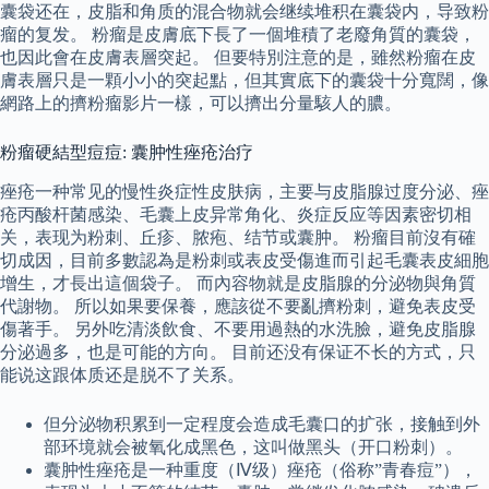
囊袋还在，皮脂和角质的混合物就会继续堆积在囊袋内，导致粉
瘤的复发。 粉瘤是皮膚底下長了一個堆積了老廢角質的囊袋，
也因此會在皮膚表層突起。 但要特別注意的是，雖然粉瘤在皮
膚表層只是一顆小小的突起點，但其實底下的囊袋十分寬闊，像
網路上的擠粉瘤影片一樣，可以擠出分量駭人的膿。
粉瘤硬結型痘痘: 囊肿性痤疮治疗
痤疮一种常见的慢性炎症性皮肤病，主要与皮脂腺过度分泌、痤
疮丙酸杆菌感染、毛囊上皮异常角化、炎症反应等因素密切相
关，表现为粉刺、丘疹、脓疱、结节或囊肿。 粉瘤目前沒有確
切成因，目前多數認為是粉刺或表皮受傷進而引起毛囊表皮細胞
增生，才長出這個袋子。 而內容物就是皮脂腺的分泌物與角質
代謝物。 所以如果要保養，應該從不要亂擠粉刺，避免表皮受
傷著手。 另外吃清淡飲食、不要用過熱的水洗臉，避免皮脂腺
分泌過多，也是可能的方向。 目前还没有保证不长的方式，只
能说这跟体质还是脱不了关系。
但分泌物积累到一定程度会造成毛囊口的扩张，接触到外
部环境就会被氧化成黑色，这叫做黑头（开口粉刺）。
囊肿性痤疮是一种重度（Ⅳ级）痤疮（俗称”青春痘”），