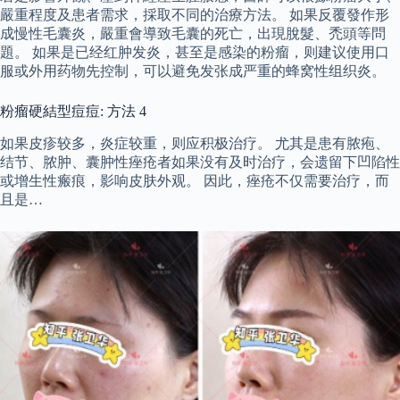
嚴重程度及患者需求，採取不同的治療方法。 如果反覆發作形
成慢性毛囊炎，嚴重會導致毛囊的死亡，出現脫髮、禿頭等問
題。 如果是已经红肿发炎，甚至是感染的粉瘤，则建议使用口
服或外用药物先控制，可以避免发张成严重的蜂窝性组织炎。
粉瘤硬結型痘痘: 方法 4
如果皮疹较多，炎症较重，则应积极治疗。 尤其是患有脓疱、
结节、脓肿、囊肿性痤疮者如果没有及时治疗，会遗留下凹陷性
或增生性瘢痕，影响皮肤外观。 因此，痤疮不仅需要治疗，而
且是…