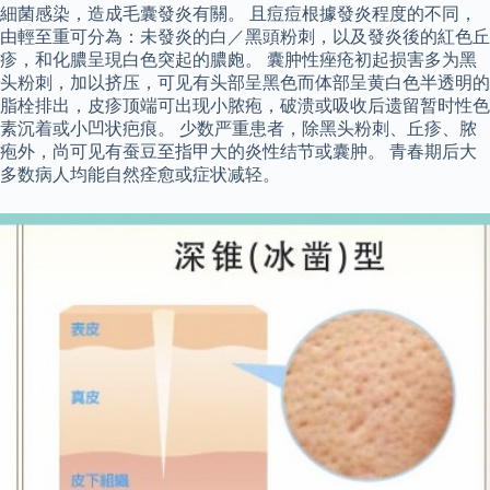
細菌感染，造成毛囊發炎有關。 且痘痘根據發炎程度的不同，
由輕至重可分為：未發炎的白／黑頭粉刺，以及發炎後的紅色丘
疹，和化膿呈現白色突起的膿皰。 囊肿性痤疮初起损害多为黑
头粉刺，加以挤压，可见有头部呈黑色而体部呈黄白色半透明的
脂栓排出，皮疹顶端可出现小脓疱，破溃或吸收后遗留暂时性色
素沉着或小凹状疤痕。 少数严重患者，除黑头粉刺、丘疹、脓
疱外，尚可见有蚕豆至指甲大的炎性结节或囊肿。 青春期后大
多数病人均能自然痊愈或症状减轻。