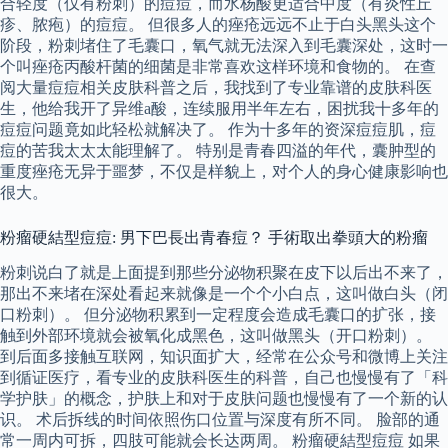
合轻度（仅有粉刺）的痘痘，而水杨酸更适合中度（有炎性丘
疹、脓疱）的痘痘。 但很多人的痤疮远远不止于白头黑头这个
阶段，粉刺堵住了毛囊口，氧气就无法深入到毛囊深处，这时一
个叫痤疮丙酸杆菌的细菌是非常喜欢这样环境和食物的。 在查
阅大量痘痘相关皮肤科普之后，我找到了专业靠谱的皮肤科医
生，他给我开了异维a酸，连续服用半年左右，困扰我十多年的
痘痘问题竟如此轻松就解决了。 作为十多年的资深痘痘肌，痘
痘的苦我太太太能理解了。 特别是青春四溢的年代，囊肿型的
重度痤疮无异于噩梦，不仅是样貌上，对个人的身心健康影响也
很大。
粉瘤硬結型痘痘: 男下巴長出青春痘？ 手術取出拳頭大的粉瘤
粉刺说白了就是上面提到那些分泌物积聚在皮下以后出不来了，
那出不来堵在深处看起来就像是一个个小白点，这叫做白头（闭
口粉刺）。 但分泌物积累到一定程度会造成毛囊口的扩张，接
触到外部环境就会被氧化成黑色，这叫做黑头（开口粉刺）。
到后面多接触互联网，知识面扩大，经常在公众号和微博上关注
到循证医疗，看专业的皮肤科医生的科普，自己也慢慢有了「科
学护肤」的概念，护肤上和对于皮肤问题也慢慢有了一个新的认
识。 术后拆线的时间依照伤口位置与深度有所不同。 脸部的通
常一周内可拆，四肢可能就会长达两周。 粉瘤硬結型痘痘 如果