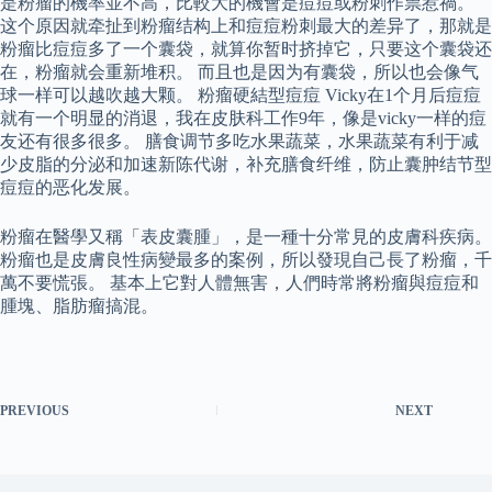
是粉瘤的機率並不高，比較大的機會是痘痘或粉刺作祟惹禍。
这个原因就牵扯到粉瘤结构上和痘痘粉刺最大的差异了，那就是
粉瘤比痘痘多了一个囊袋，就算你暂时挤掉它，只要这个囊袋还
在，粉瘤就会重新堆积。 而且也是因为有囊袋，所以也会像气
球一样可以越吹越大颗。 粉瘤硬結型痘痘 Vicky在1个月后痘痘
就有一个明显的消退，我在皮肤科工作9年，像是vicky一样的痘
友还有很多很多。 膳食调节多吃水果蔬菜，水果蔬菜有利于减
少皮脂的分泌和加速新陈代谢，补充膳食纤维，防止囊肿结节型
痘痘的恶化发展。
粉瘤在醫學又稱「表皮囊腫」，是一種十分常見的皮膚科疾病。
粉瘤也是皮膚良性病變最多的案例，所以發現自己長了粉瘤，千
萬不要慌張。 基本上它對人體無害，人們時常將粉瘤與痘痘和
腫塊、脂肪瘤搞混。
PREVIOUS
NEXT