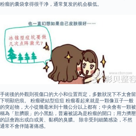
粉瘤的囊袋拿得很干净，通常复发的机会极低。
手術後的外觀則視傷口的大小和位置而定，多數狀況下不太會留
下明顯疤痕。 粉瘤硬結型痘痘 粉瘤看起來就是一顆像豆子一般
的突起物，大小從幾毫米到十幾公分以上都有；中央會有一顆被
稱為「肚臍眼」的小黑點，普遍被認為是粉瘤的開口；用力擠壓
的話會跑出或白或黃、黏稠的臭膿。 除非受到細菌感染，不然
通常不會伴隨著痛感。