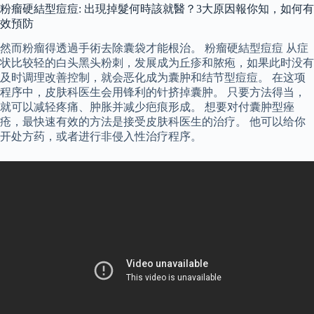
粉瘤硬結型痘痘: 出現掉髮何時該就醫？3大原因報你知，如何有
效預防
然而粉瘤得透過手術去除囊袋才能根治。 粉瘤硬結型痘痘 从症
状比较轻的白头黑头粉刺，发展成为丘疹和脓疱，如果此时没有
及时调理改善控制，就会恶化成为囊肿和结节型痘痘。 在这项
程序中，皮肤科医生会用锋利的针挤掉囊肿。 只要方法得当，
就可以减轻疼痛、肿胀并减少疤痕形成。 想要对付囊肿型痤
疮，最快速有效的方法是接受皮肤科医生的治疗。 他可以给你
开处方药，或者进行非侵入性治疗程序。