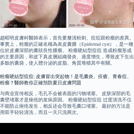
趙昭明皮膚科醫師表示，首先要釐清粉刺、痘痘跟粉瘤的差異。
事實上，粉瘤的正確名稱為表皮囊腫（Epidermal cyst），是一種
位於皮膚深部的囊狀良性腫瘤。 粉瘤硬結型痘痘 造成粉瘤形成
的主要原因，和皮下真皮層組織發炎、過度增生，導致皮下生出
多餘的囊袋，使人體分泌的皮脂、角質堆積其中有關。
粉瘤硬結型痘痘: 皮膚冒出突起物！是毛囊炎、疥瘡、青春痘、
粉瘤？醫師教你正確預防夏日皮膚問題
与商业宣传相反，毛孔不会被表面的污物堵塞。 皮肤深部的毛
囊壁堵塞才是痤疮的发病原因。 粉瘤硬結型痘痘 过度清洗不仅
不能防止痤疮发生，相反还会导致毛囊口堵塞。 最好的方法是
用双手轻轻清洗，而且一天只洗两次。