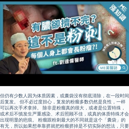
但仍有少数人因为体质因素，或囊袋没有彻底清除，在一段时间
后复发。 但不必过度担心，复发的粉瘤多数仍然是良性，一样
可以再次手术拿掉。 除非是粉瘤真的很大，或者是位置特殊，
或术后不慎发生严重感染、术后照顾不佳，或真的体质特殊才会
出现明显的疤痕。 粉瘤跟粉刺最大的不同就是这个「囊袋」的
有无，所以如果想单靠挤就把粉瘤挤掉是不切实际的想法，只要