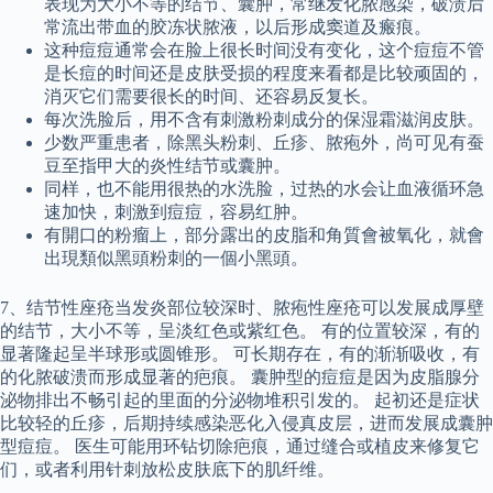
表现为大小不等的结节、囊肿，常继发化脓感染，破溃后
常流出带血的胶冻状脓液，以后形成窦道及瘢痕。
这种痘痘通常会在脸上很长时间没有变化，这个痘痘不管
是长痘的时间还是皮肤受损的程度来看都是比较顽固的，
消灭它们需要很长的时间、还容易反复长。
每次洗脸后，用不含有刺激粉刺成分的保湿霜滋润皮肤。
少数严重患者，除黑头粉刺、丘疹、脓疱外，尚可见有蚕
豆至指甲大的炎性结节或囊肿。
同样，也不能用很热的水洗脸，过热的水会让血液循环急
速加快，刺激到痘痘，容易红肿。
有開口的粉瘤上，部分露出的皮脂和角質會被氧化，就會
出現類似黑頭粉刺的一個小黑頭。
7、结节性座疮当发炎部位较深时、脓疱性座疮可以发展成厚壁
的结节，大小不等，呈淡红色或紫红色。 有的位置较深，有的
显著隆起呈半球形或圆锥形。 可长期存在，有的渐渐吸收，有
的化脓破溃而形成显著的疤痕。 囊肿型的痘痘是因为皮脂腺分
泌物排出不畅引起的里面的分泌物堆积引发的。 起初还是症状
比较轻的丘疹，后期持续感染恶化入侵真皮层，进而发展成囊肿
型痘痘。 医生可能用环钻切除疤痕，通过缝合或植皮来修复它
们，或者利用针刺放松皮肤底下的肌纤维。