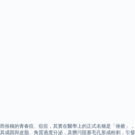
而俗稱的青春痘、痘痘，其實在醫學上的正式名稱是「痤瘡」，
其成因與皮脂、角質過度分泌，及髒污阻塞毛孔形成粉刺，引發