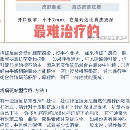
擠破反而會受到細菌感染，沒事不要擠。 如果擠破而感染、腫
脹就要靠抗菌藥物抑制。 如果腫得過大，可以請醫師引流，但
引流只是治標不治本，因為老廢角質仍然會在囊袋中堆積，只有
經由手觸切除囊袋才能根治，否則復發機率很高。 通常進行手
術會伴隨局部麻醉，療程約十到三十分鐘就能完成。
粉瘤硬結型痘痘: 方法 1
有一些痘痘是需要清针处理，处理掉痘痘无法自然代谢掉的脓液
和淤血，清针对于皮肤挤压力度和下针的深度是要求，尽量不要
自己下手。 许多乳霜能帮助淡化痤疮留下的疤痕。 它们通常含
有对苯二酚、曲酸、熊果素或甘草提取物。 如果你患有囊肿型
痤疮，并且经常喝酒，试着减少饮酒量。 一般来说，男性每天