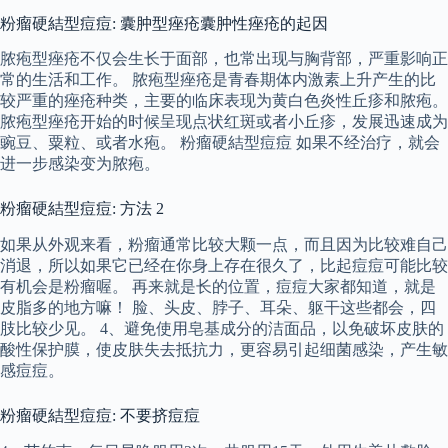
粉瘤硬結型痘痘: 囊肿型痤疮囊肿性痤疮的起因
脓疱型痤疮不仅会生长于面部，也常出现与胸背部，严重影响正
常的生活和工作。 脓疱型痤疮是青春期体内激素上升产生的比
较严重的痤疮种类，主要的临床表现为黄白色炎性丘疹和脓疱。
脓疱型痤疮开始的时候呈现点状红斑或者小丘疹，发展迅速成为
豌豆、粟粒、或者水疱。 粉瘤硬結型痘痘 如果不经治疗，就会
进一步感染变为脓疱。
粉瘤硬結型痘痘: 方法 2
如果从外观来看，粉瘤通常比较大颗一点，而且因为比较难自己
消退，所以如果它已经在你身上存在很久了，比起痘痘可能比较
有机会是粉瘤喔。 再来就是长的位置，痘痘大家都知道，就是
皮脂多的地方嘛！ 脸、头皮、脖子、耳朵、躯干这些都会，四
肢比较少见。 4、避免使用皂基成分的洁面品，以免破坏皮肤的
酸性保护膜，使皮肤失去抵抗力，更容易引起细菌感染，产生敏
感痘痘。
粉瘤硬結型痘痘: 不要挤痘痘